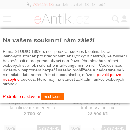
736 646 913
(pondělí - čtvrtek, 13 - 18 hod.)
KATEGORIE
Na vašem soukromí nám záleží
NOVÉ
NOVÉ
OBJEDNÁNO
Firma STUDIO 1809, s.r.o., používá cookies k optimalizaci
webových stránek prostřednictvím analytických nástrojů, ke zvýšení
bezpečnosti a pro personalizaci doručovaného obsahu v rámci
webových stránek i cíleného marketingu mimo nich. Cookies jsou
uloženy v naprostém bezpečí vašeho prohlížeče a nedostane se k
nim nikdo, kdo nemá. Pokud nesouhlasíte, můžete
povolit pouze
nezbytné
cookies, které mají na starost základní funkce webových
stránek.
Podrobné nastavení
Souhlasím
Elegantní stříbrná brož s
Zlatý kolier se smaragdy,
koňakovým kamenem a
brilianty a perlou
markazity
2 700 Kč
28 900 Kč
NOVÉ
OBJEDNÁNO
NOVÉ
OBJEDNÁNO