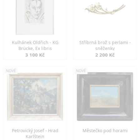
Kulhánek Oldřich - KG
Stříbrná brož s perlami -
Brücke, Ex libris
sněženky
3 100 Kč
2 200 Kč
NOVÉ
NOVÉ
Petrovický Josef - Hrad
Městečko pod horami
Karlštejn