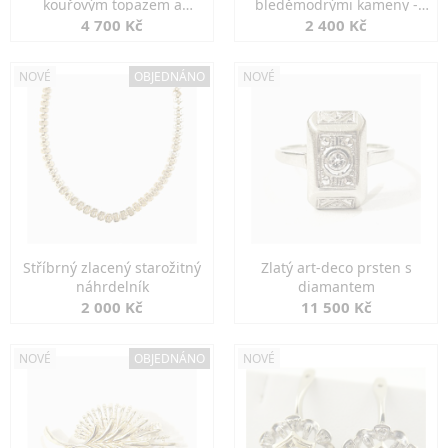
kouřovým topazem a
bleděmodrými kameny -
markazity
jemná elegance
4 700 Kč
2 400 Kč
NOVÉ
OBJEDNÁNO
NOVÉ
Stříbrný zlacený starožitný
Zlatý art-deco prsten s
náhrdelník
diamantem
2 000 Kč
11 500 Kč
NOVÉ
OBJEDNÁNO
NOVÉ