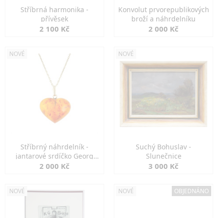
Stříbrná harmonika -
Konvolut prvorepublikových
přívěsek
broží a náhrdelníku
2 100 Kč
2 000 Kč
NOVÉ
NOVÉ
Stříbrný náhrdelník -
Suchý Bohuslav -
jantarové srdíčko Georg
Slunečnice
Kramer
2 000 Kč
3 000 Kč
NOVÉ
NOVÉ
OBJEDNÁNO