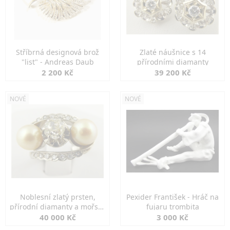
Stříbrná designová brož
Zlaté náušnice s 14
"list" - Andreas Daub
přírodními diamanty
2 200 Kč
39 200 Kč
NOVÉ
NOVÉ
Noblesní zlatý prsten,
Pexider František - Hráč na
přírodní diamanty a mořské
fujaru trombita
perly
40 000 Kč
3 000 Kč