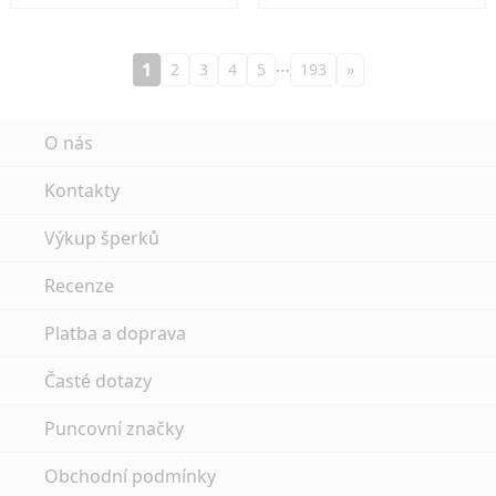
…
1
2
3
4
5
193
»
O nás
Kontakty
Výkup šperků
Recenze
Platba a doprava
Časté dotazy
Puncovní značky
Obchodní podmínky