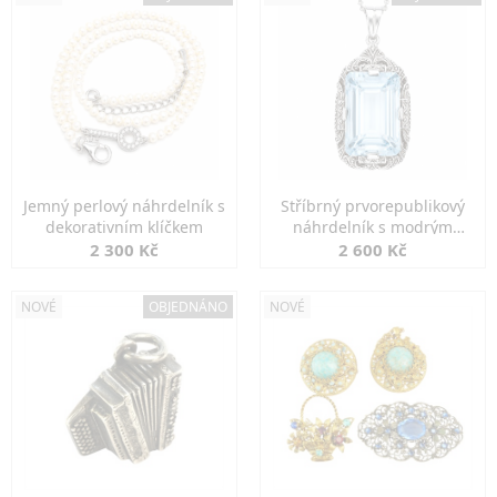
Jemný perlový náhrdelník s
Stříbrný prvorepublikový
dekorativním klíčkem
náhrdelník s modrým
spinelem
2 300 Kč
2 600 Kč
NOVÉ
OBJEDNÁNO
NOVÉ