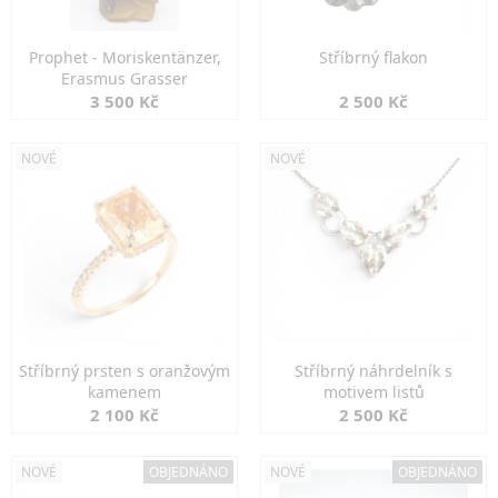
Prophet - Moriskentänzer,
Stříbrný flakon
Erasmus Grasser
3 500 Kč
2 500 Kč
NOVÉ
NOVÉ
Stříbrný prsten s oranžovým
Stříbrný náhrdelník s
kamenem
motivem listů
2 100 Kč
2 500 Kč
NOVÉ
OBJEDNÁNO
NOVÉ
OBJEDNÁNO