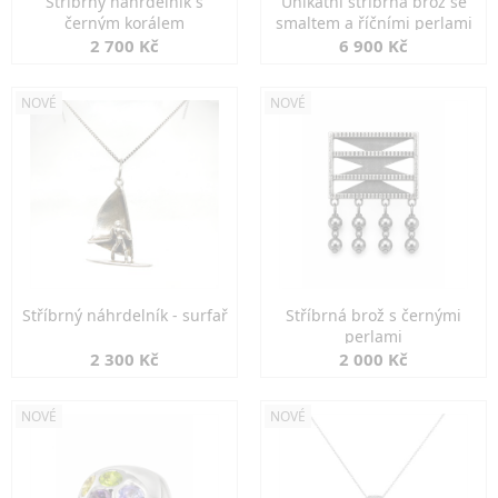
Stříbrný náhrdelník s
Unikátní stříbrná brož se
černým korálem
smaltem a říčními perlami
2 700 Kč
6 900 Kč
NOVÉ
NOVÉ
Stříbrný náhrdelník - surfař
Stříbrná brož s černými
perlami
2 300 Kč
2 000 Kč
NOVÉ
NOVÉ