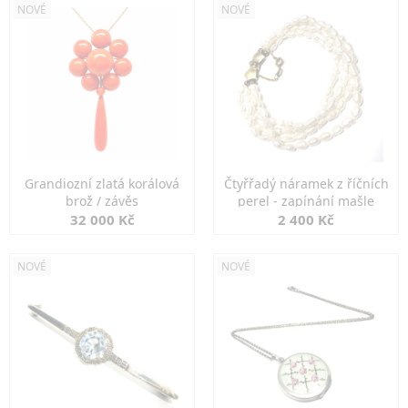
NOVÉ
NOVÉ
Grandiozní zlatá korálová
Čtyřřadý náramek z říčních
brož / závěs
perel - zapínání mašle
32 000 Kč
2 400 Kč
NOVÉ
NOVÉ