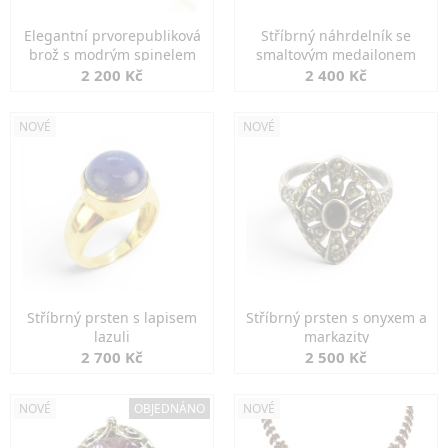
Elegantní prvorepubliková
Stříbrný náhrdelník se
brož s modrým spinelem
smaltovým medailonem
2 200 Kč
2 400 Kč
NOVÉ
NOVÉ
Stříbrný prsten s lapisem
Stříbrný prsten s onyxem a
lazuli
markazity
2 700 Kč
2 500 Kč
NOVÉ
OBJEDNÁNO
NOVÉ