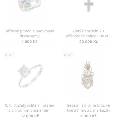
Stříbrný prsten s barevnými
Zlatý náhrdelník s
drahokamy
přírodními safíry 1,00 ct a
diamanty
4 000 Kč
22 000 Kč
NOVÉ
NOVÉ
0,75 ct Zlatý solitérní prsten
Secesní stříbrná brož ve
s přírodním diamantem
tvaru hmyzu s markazity
32 000 Kč
6 300 Kč