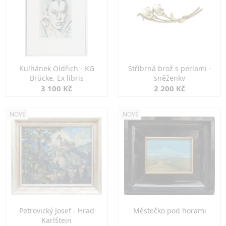
Kulhánek Oldřich - KG
Stříbrná brož s perlami -
Brücke, Ex libris
sněženky
3 100 Kč
2 200 Kč
NOVÉ
NOVÉ
Petrovický Josef - Hrad
Městečko pod horami
Karlštejn