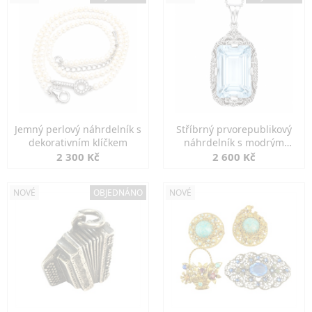
Jemný perlový náhrdelník s
Stříbrný prvorepublikový
dekorativním klíčkem
náhrdelník s modrým
spinelem
2 300 Kč
2 600 Kč
NOVÉ
OBJEDNÁNO
NOVÉ