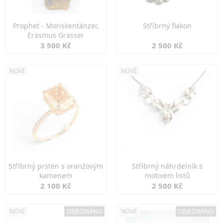
Prophet - Moriskentänzer,
Stříbrný flakon
Erasmus Grasser
3 500 Kč
2 500 Kč
NOVÉ
NOVÉ
Stříbrný prsten s oranžovým
Stříbrný náhrdelník s
kamenem
motivem listů
2 100 Kč
2 500 Kč
NOVÉ
OBJEDNÁNO
NOVÉ
OBJEDNÁNO