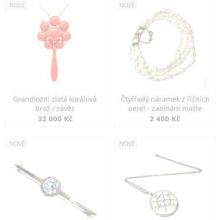
NOVÉ
NOVÉ
Grandiozní zlatá korálová
Čtyřřadý náramek z říčních
brož / závěs
perel - zapínání mašle
32 000 Kč
2 400 Kč
NOVÉ
NOVÉ