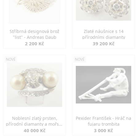
Stříbrná designová brož
Zlaté náušnice s 14
"list" - Andreas Daub
přírodními diamanty
2 200 Kč
39 200 Kč
NOVÉ
NOVÉ
Noblesní zlatý prsten,
Pexider František - Hráč na
přírodní diamanty a mořské
fujaru trombita
perly
40 000 Kč
3 000 Kč