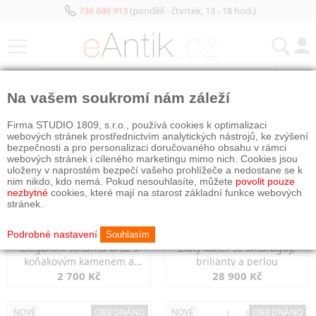
736 646 913
(pondělí - čtvrtek, 13 - 18 hod.)
KATEGORIE
Na vašem soukromí nám záleží
NOVÉ
NOVÉ
Firma STUDIO 1809, s.r.o., používá cookies k optimalizaci
webových stránek prostřednictvím analytických nástrojů, ke zvýšení
bezpečnosti a pro personalizaci doručovaného obsahu v rámci
webových stránek i cíleného marketingu mimo nich. Cookies jsou
uloženy v naprostém bezpečí vašeho prohlížeče a nedostane se k
nim nikdo, kdo nemá. Pokud nesouhlasíte, můžete
povolit pouze
nezbytné
cookies, které mají na starost základní funkce webových
stránek.
Podrobné nastavení
Souhlasím
Elegantní stříbrná brož s
Zlatý kolier se smaragdy,
koňakovým kamenem a
brilianty a perlou
markazity
2 700 Kč
28 900 Kč
NOVÉ
OBJEDNÁNO
NOVÉ
OBJEDNÁNO