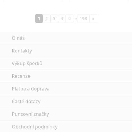
…
1
2
3
4
5
193
»
O nás
Kontakty
Výkup šperků
Recenze
Platba a doprava
Časté dotazy
Puncovní značky
Obchodní podmínky