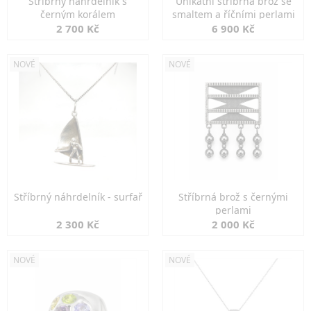
Stříbrný náhrdelník s
Unikátní stříbrná brož se
černým korálem
smaltem a říčními perlami
2 700 Kč
6 900 Kč
NOVÉ
NOVÉ
Stříbrný náhrdelník - surfař
Stříbrná brož s černými
perlami
2 300 Kč
2 000 Kč
NOVÉ
NOVÉ