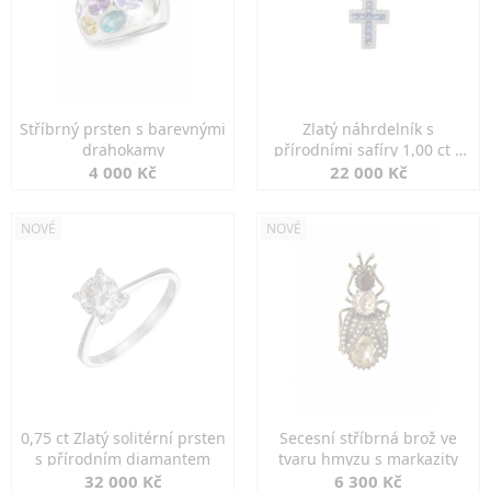
Stříbrný prsten s barevnými
Zlatý náhrdelník s
drahokamy
přírodními safíry 1,00 ct a
diamanty
4 000 Kč
22 000 Kč
NOVÉ
NOVÉ
0,75 ct Zlatý solitérní prsten
Secesní stříbrná brož ve
s přírodním diamantem
tvaru hmyzu s markazity
32 000 Kč
6 300 Kč