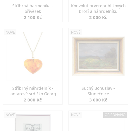
Stříbrná harmonika -
Konvolut prvorepublikových
přívěsek
broží a náhrdelníku
2 100 Kč
2 000 Kč
NOVÉ
NOVÉ
Stříbrný náhrdelník -
Suchý Bohuslav -
jantarové srdíčko Georg
Slunečnice
Kramer
2 000 Kč
3 000 Kč
NOVÉ
NOVÉ
OBJEDNÁNO