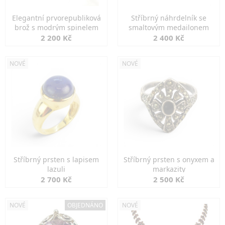
Elegantní prvorepubliková
Stříbrný náhrdelník se
brož s modrým spinelem
smaltovým medailonem
2 200 Kč
2 400 Kč
NOVÉ
NOVÉ
Stříbrný prsten s lapisem
Stříbrný prsten s onyxem a
lazuli
markazity
2 700 Kč
2 500 Kč
NOVÉ
OBJEDNÁNO
NOVÉ