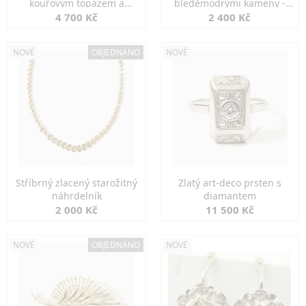
kouřovým topazem a
bleděmodrými kameny -
markazity
jemná elegance
4 700 Kč
2 400 Kč
NOVÉ
OBJEDNÁNO
NOVÉ
Stříbrný zlacený starožitný
Zlatý art-deco prsten s
náhrdelník
diamantem
2 000 Kč
11 500 Kč
NOVÉ
OBJEDNÁNO
NOVÉ