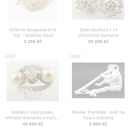
Stříbrná designová brož
Zlaté náušnice s 14
"list" - Andreas Daub
přírodními diamanty
2 200 Kč
39 200 Kč
NOVÉ
NOVÉ
Noblesní zlatý prsten,
Pexider František - Hráč na
přírodní diamanty a mořské
fujaru trombita
perly
40 000 Kč
3 000 Kč