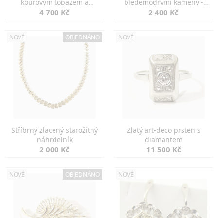
kouřovým topazem a
bleděmodrými kameny -
markazity
jemná elegance
4 700 Kč
2 400 Kč
NOVÉ
OBJEDNÁNO
NOVÉ
Stříbrný zlacený starožitný
Zlatý art-deco prsten s
náhrdelník
diamantem
2 000 Kč
11 500 Kč
NOVÉ
OBJEDNÁNO
NOVÉ