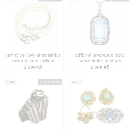
Jemný perlový náhrdelník s
Stříbrný prvorepublikový
dekorativním klíčkem
náhrdelník s modrým
spinelem
2 300 Kč
2 600 Kč
NOVÉ
OBJEDNÁNO
NOVÉ