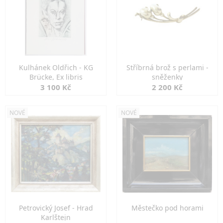
Kulhánek Oldřich - KG
Stříbrná brož s perlami -
Brücke, Ex libris
sněženky
3 100 Kč
2 200 Kč
NOVÉ
NOVÉ
Petrovický Josef - Hrad
Městečko pod horami
Karlštejn