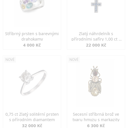
Stříbrný prsten s barevnými
Zlatý náhrdelník s
drahokamy
přírodními safíry 1,00 ct a
diamanty
4 000 Kč
22 000 Kč
NOVÉ
NOVÉ
0,75 ct Zlatý solitérní prsten
Secesní stříbrná brož ve
s přírodním diamantem
tvaru hmyzu s markazity
32 000 Kč
6 300 Kč