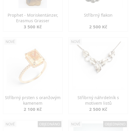
Prophet - Moriskentänzer,
Stříbrný flakon
Erasmus Grasser
3 500 Kč
2 500 Kč
NOVÉ
NOVÉ
Stříbrný prsten s oranžovým
Stříbrný náhrdelník s
kamenem
motivem listů
2 100 Kč
2 500 Kč
NOVÉ
OBJEDNÁNO
NOVÉ
OBJEDNÁNO