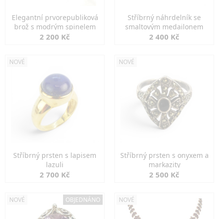
Elegantní prvorepubliková
Stříbrný náhrdelník se
brož s modrým spinelem
smaltovým medailonem
2 200 Kč
2 400 Kč
NOVÉ
NOVÉ
Stříbrný prsten s lapisem
Stříbrný prsten s onyxem a
lazuli
markazity
2 700 Kč
2 500 Kč
NOVÉ
OBJEDNÁNO
NOVÉ