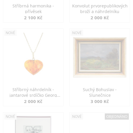
Stříbrná harmonika -
Konvolut prvorepublikových
přívěsek
broží a náhrdelníku
2 100 Kč
2 000 Kč
NOVÉ
NOVÉ
Stříbrný náhrdelník -
Suchý Bohuslav -
jantarové srdíčko Georg
Slunečnice
Kramer
2 000 Kč
3 000 Kč
NOVÉ
NOVÉ
OBJEDNÁNO