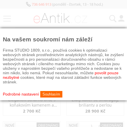
736 646 913
(pondělí - čtvrtek, 13 - 18 hod.)
KATEGORIE
Na vašem soukromí nám záleží
NOVÉ
NOVÉ
Firma STUDIO 1809, s.r.o., používá cookies k optimalizaci
webových stránek prostřednictvím analytických nástrojů, ke zvýšení
bezpečnosti a pro personalizaci doručovaného obsahu v rámci
webových stránek i cíleného marketingu mimo nich. Cookies jsou
uloženy v naprostém bezpečí vašeho prohlížeče a nedostane se k
nim nikdo, kdo nemá. Pokud nesouhlasíte, můžete
povolit pouze
nezbytné
cookies, které mají na starost základní funkce webových
stránek.
Podrobné nastavení
Souhlasím
Elegantní stříbrná brož s
Zlatý kolier se smaragdy,
koňakovým kamenem a
brilianty a perlou
markazity
2 700 Kč
28 900 Kč
NOVÉ
OBJEDNÁNO
NOVÉ
OBJEDNÁNO