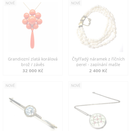
NOVÉ
NOVÉ
Grandiozní zlatá korálová
Čtyřřadý náramek z říčních
brož / závěs
perel - zapínání mašle
32 000 Kč
2 400 Kč
NOVÉ
NOVÉ