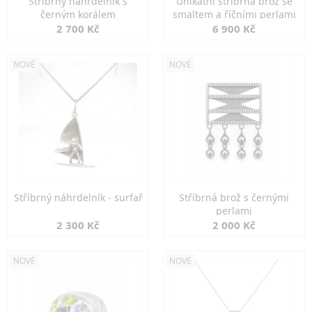
Stříbrný náhrdelník s
Unikátní stříbrná brož se
černým korálem
smaltem a říčními perlami
2 700 Kč
6 900 Kč
NOVÉ
NOVÉ
Stříbrný náhrdelník - surfař
Stříbrná brož s černými
perlami
2 300 Kč
2 000 Kč
NOVÉ
NOVÉ