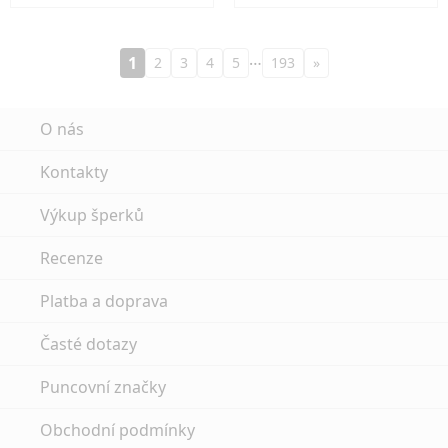
…
1
2
3
4
5
193
»
O nás
Kontakty
Výkup šperků
Recenze
Platba a doprava
Časté dotazy
Puncovní značky
Obchodní podmínky