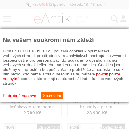
736 646 913
(pondělí - čtvrtek, 13 - 18 hod.)
KATEGORIE
Na vašem soukromí nám záleží
NOVÉ
OBJEDNÁNO
NOVÉ
OBJEDNÁNO
Firma STUDIO 1809, s.r.o., používá cookies k optimalizaci
webových stránek prostřednictvím analytických nástrojů, ke zvýšení
bezpečnosti a pro personalizaci doručovaného obsahu v rámci
webových stránek i cíleného marketingu mimo nich. Cookies jsou
uloženy v naprostém bezpečí vašeho prohlížeče a nedostane se k
nim nikdo, kdo nemá. Pokud nesouhlasíte, můžete
povolit pouze
nezbytné
cookies, které mají na starost základní funkce webových
stránek.
Podrobné nastavení
Souhlasím
Elegantní stříbrná brož s
Zlatý kolier se smaragdy,
koňakovým kamenem a
brilianty a perlou
markazity
2 700 Kč
28 900 Kč
NOVÉ
OBJEDNÁNO
NOVÉ
OBJEDNÁNO