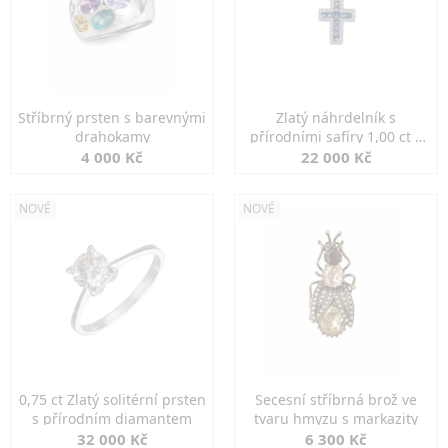
Stříbrný prsten s barevnými
Zlatý náhrdelník s
drahokamy
přírodními safíry 1,00 ct a
diamanty
4 000 Kč
22 000 Kč
NOVÉ
NOVÉ
0,75 ct Zlatý solitérní prsten
Secesní stříbrná brož ve
s přírodním diamantem
tvaru hmyzu s markazity
32 000 Kč
6 300 Kč