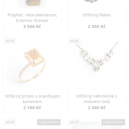
Prophet - Moriskentänzer,
Stříbrný flakon
Erasmus Grasser
3 500 Kč
2 500 Kč
NOVÉ
NOVÉ
Stříbrný prsten s oranžovým
Stříbrný náhrdelník s
kamenem
motivem listů
2 100 Kč
2 500 Kč
NOVÉ
OBJEDNÁNO
NOVÉ
OBJEDNÁNO