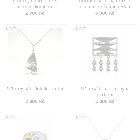
Stříbrný náhrdelník s
Unikátní stříbrná brož se
černým korálem
smaltem a říčními perlami
2 700 Kč
6 900 Kč
NOVÉ
NOVÉ
Stříbrný náhrdelník - surfař
Stříbrná brož s černými
perlami
2 300 Kč
2 000 Kč
NOVÉ
NOVÉ