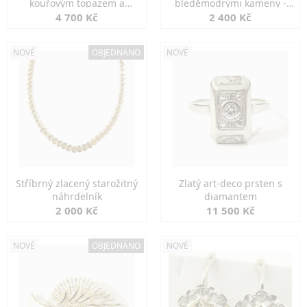
kouřovým topazem a
bleděmodrými kameny -
markazity
jemná elegance
4 700 Kč
2 400 Kč
NOVÉ
OBJEDNÁNO
NOVÉ
Stříbrný zlacený starožitný
Zlatý art-deco prsten s
náhrdelník
diamantem
2 000 Kč
11 500 Kč
NOVÉ
OBJEDNÁNO
NOVÉ