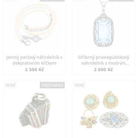
Jemný perlový náhrdelník s
Stříbrný prvorepublikový
dekorativním klíčkem
náhrdelník s modrým
spinelem
2 300 Kč
2 600 Kč
NOVÉ
OBJEDNÁNO
NOVÉ