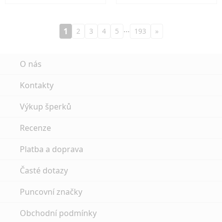
…
1
2
3
4
5
193
»
O nás
Kontakty
Výkup šperků
Recenze
Platba a doprava
Časté dotazy
Puncovní značky
Obchodní podmínky