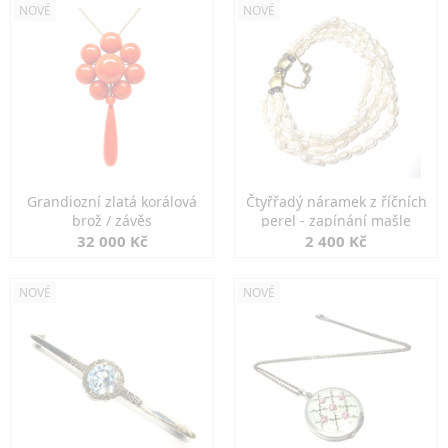
NOVÉ
NOVÉ
Grandiozní zlatá korálová
Čtyřřadý náramek z říčních
brož / závěs
perel - zapínání mašle
32 000 Kč
2 400 Kč
NOVÉ
NOVÉ