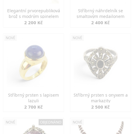
Elegantní prvorepubliková
Stříbrný náhrdelník se
brož s modrým spinelem
smaltovým medailonem
2 200 Kč
2 400 Kč
NOVÉ
NOVÉ
Stříbrný prsten s lapisem
Stříbrný prsten s onyxem a
lazuli
markazity
2 700 Kč
2 500 Kč
NOVÉ
OBJEDNÁNO
NOVÉ