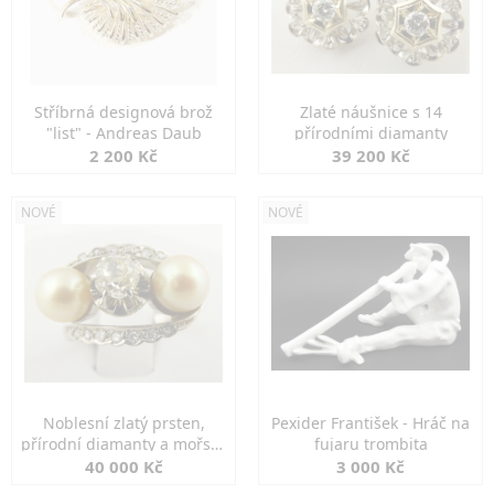
Stříbrná designová brož
Zlaté náušnice s 14
"list" - Andreas Daub
přírodními diamanty
2 200 Kč
39 200 Kč
NOVÉ
NOVÉ
Noblesní zlatý prsten,
Pexider František - Hráč na
přírodní diamanty a mořské
fujaru trombita
perly
40 000 Kč
3 000 Kč