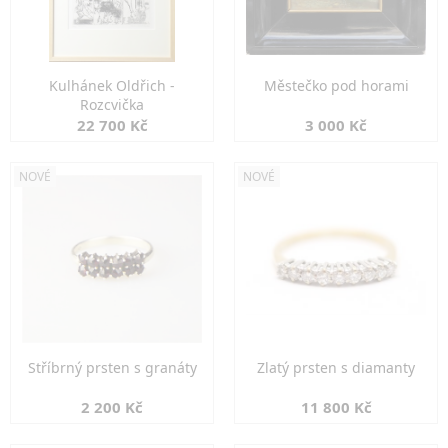
Kulhánek Oldřich -
Městečko pod horami
Rozcvička
22 700 Kč
3 000 Kč
NOVÉ
NOVÉ
Stříbrný prsten s granáty
Zlatý prsten s diamanty
2 200 Kč
11 800 Kč