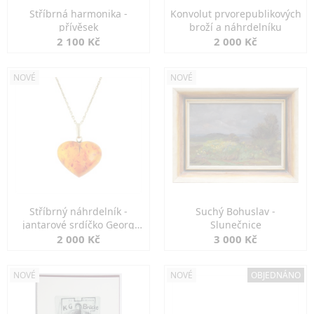
Stříbrná harmonika -
Konvolut prvorepublikových
přívěsek
broží a náhrdelníku
2 100 Kč
2 000 Kč
NOVÉ
NOVÉ
Stříbrný náhrdelník -
Suchý Bohuslav -
jantarové srdíčko Georg
Slunečnice
Kramer
2 000 Kč
3 000 Kč
NOVÉ
NOVÉ
OBJEDNÁNO