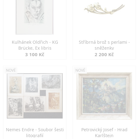
Kulhánek Oldřich - KG
Stříbrná brož s perlami -
Brücke, Ex libris
sněženky
3 100 Kč
2 200 Kč
NOVÉ
NOVÉ
Nemes Endre - Soubor šesti
Petrovický Josef - Hrad
litografií
Karlštejn