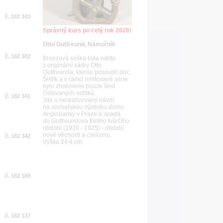
č. 182 343
Správný kurs po celý rok 2026!
Otto Gutfreund, Námořník
č. 182 302
Bronzová soška byla odlita
z originální sádry Otto
Gutfreunda, kterou posoudil doc.
Šetlík a v rámci limitované série
bylo zhotoveno pouze šest
číslovaných odlitků.
č. 182 341
Jde o nerealizovaný návrh
na sochařskou výzdobu domu
Anglobanky v Praze a spadá
do Gutfreundova třetího tvůrčího
období (1920 - 1925) - období
nové věcnosti a civilismu.
č. 182 342
Výška 24,4 cm.
č. 182 189
č. 182 137