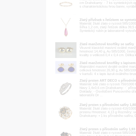
cm Drahokamy: - 7 ks syntetických opá
s charakteristickou hrou barev, vyráb
Zlatý přívěsek s řetízkem se synte
Materiál: žluté zlato o ryzosti 585/1
šířka 1,2 cm, zlatý řetízek délka 39,
Syntetický rubín je laboratorně vytv
Zlaté manžetové knoflíky se safíry
Vkusné klasické masivní oválné manžet
hmotnost 14,40 g, Au 585/1000, český
kvality o velikosti 0,4 x 0,4 cm. Délka 
Zlaté manžetové knoflíky s lapisem 
Majestátní masivní dvojité oválné manž
celková hmotnost 26,90 g, Au 585/100
v kartuši. 4 x lapis lazuli oválného br
Zlatý prsten ART DECO s přírodní
Materiál: bílé zlato o ryzosti 750/100
hlavy 1,4x0,6 cm Drahokamy: -¨ příro
Doklady: - Osvědčení Puncovního úřa
laboratoře Dr ...
Zlatý prsten s přírodními safíry 1,8
Materiál: žluté zlato o ryzosti 416/100
prstenu Hmotnost: 4,13 g Rozměry: ve
Drahokamy: • 1 ks přírodního safíru, 0,
Zlatý prsten s přírodním safíry 1,93 
Materiál: žluté zlato o ryzosti 585/10