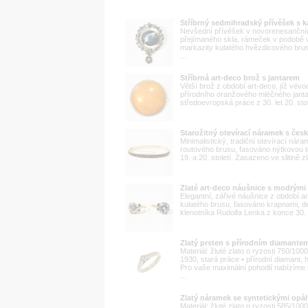
Stříbrný sedmihradský přívěšek s 
Nevšední přívěšek v novorenesančním 
přejímaného skla, rámeček v podobě 
markazity kulatého hvězdicového brus
...
Stříbrná art-deco brož s jantarem
Větší brož z období art-deco, jíž vév
přírodního oranžového mléčného janta
středoevropská práce z 30. let 20. sto
Starožitný otevírací náramek s čes
Minimalistický, tradiční otevírací ná
routového brusu, fasováno nýtkovou 
19. a 20. století. Zasazeno ve slitině
Zlaté art-deco náušnice s modrým
Elegantní, zářivé náušnice z období 
kulatého brusu, fasováno krapnami, de
klenotníka Rudolfa Lenka z konce 30. le
Zlatý prsten s přírodním diamante
Materiál: žluté zlato o ryzosti 750/10
1930, stará práce • přírodní diamant, 
Pro vaše maximální pohodlí nabízíme k
...
Zlatý náramek se syntetickými opál
Materiál: žluté zlato o ryzosti 585/10