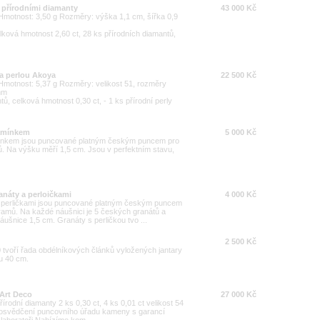
a přírodními diamanty
43 000 Kč
0 Hmotnost: 3,50 g Rozměry: výška 1,1 cm, šířka 0,9
lková hmotnost 2,60 ct, 28 ks přírodních diamantů,
 a perlou Akoya
22 500 Kč
0 Hmotnost: 5,37 g Rozměry: velikost 51, rozměry
mm
ů, celková hmotnost 0,30 ct, - 1 ks přírodní perly
kamínkem
5 000 Kč
ínkem jsou puncované platným českým puncem pro
ů. Na výšku měří 1,5 cm. Jsou v perfektním stavu,
anáty a perloičkami
4 000 Kč
 perličkami jsou puncované platným českým puncem
gramů. Na každé náušnici je 5 českých granátů a
áušnice 1,5 cm. Granáty s perličkou tvo ...
2 500 Kč
0 tvoří řada obdélníkových článků vyložených jantary
u 40 cm.
 Art Deco
27 000 Kč
írodní diamanty 2 ks 0,30 ct, 4 ks 0,01 ct velikost 54
v osvědčení puncovního úřadu kameny s garancí
laboratoři Nabízíme kom ...