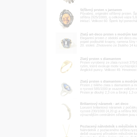
Stříbrný prsten s jantarem
Půvabný, originální stříbrný prsten. 
stříbra (925/1000), o celkové váze 5,
inkluzí. Velikost 60. Šperk byl ponech
Zlatý art-deco prsten s modrým k
Elegantní prsten z období art-deco 
pojaté podlouhlé krapny, ramena šíny 
20. století. Zhotoveno ze žlutého 14 kar
Zlatý prsten s diamantem
Prsten vyrobený ze zlata ryzosti 375
rytím, které evokuje motiv vycházejíc
Anglické puncy. Velikost 49. Hmotnost 
Zlatý prsten s diamantem a modr
Prsten z bílého zlata s diamantem a m
o ryzosti 585/1000 je osazen velký
Prsten je dlouhý 2,3 cm a široký 1,3 
Briliantový náramek - art deco
Luxusní briliantový náramek z počátku 
ryzosti 230/1000 (4,20 g) a stříbra 9
výraznějším centrálním středem jsou o
Pozlacený náhrdelník s měsíčním
Náhrdelník z pozlaceného stříbra ryz
deště osazený přírodním měsíčním k