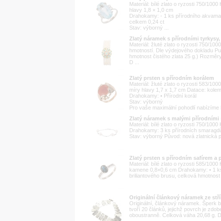
Materiál: bílé zlato o ryzosti 750/100
hlavy 1,8 × 1,0 cm
Drahokamy: - 1 ks přírodního akvamarí
celkem 0,24 ct
Stav: výborný ...
Zlatý náramek s přírodními tyrkysy,
Materiál: žluté zlato o ryzosti 750/10
hmotností. Dle výdejového dokladu P
hmotnost čistého zlata 25 g.) Rozměr
D ...
Zlatý prsten s přírodním korálem
Materiál: žluté zlato o ryzosti 583/10
míry hlavy 1,7 x 1,7 cm Datace: kole
Drahokamy: • Přírodní korál
Stav: výborný
Pro vaše maximální pohodlí nabízíme k
Zlatý náramek s malými přírodními
Materiál: bílé zlato o ryzosti 750/10
Drahokamy: 3 ks přírodních smaragdů,
Stav: výborný Původ: nová zlatnická 
Zlatý prsten s přírodním safírem a
Materiál: bílé zlato o ryzosti 585/100
kamene 0,8×0,6 cm Drahokamy: • 1 ks p
briliantového brusu, celková hmotnost c
Originální článkový náramek ze stř
Originální, článkový náramek. Šperk b
tvoří 20 článků, jejichž povrch je zdo
oboustranně. Celková váha 20,68 g. Dé