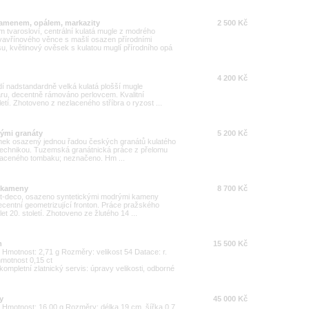
kamenem, opálem, markazity
2 500 Kč
tvarosloví, centrální kulatá mugle z modrého
vavřínového věnce s mašlí osazen přírodními
u, květinový ověsek s kulatou muglí přírodního opá
4 200 Kč
odí nadstandardně velká kulatá plošší mugle
ru, decentně rámováno perlovcem. Kvalitní
letí. Zhotoveno z nezlaceného stříbra o ryzost ...
kými granáty
5 200 Kč
ramek osazený jednou řadou českých granátů kulatého
technikou. Tuzemská granátnická práce z přelomu
 zlaceného tombaku; neznačeno. Hm ...
i kameny
8 700 Kč
art-deco, osazeno syntetickými modrými kameny
centní geometrizující fronton. Práce pražského
t 20. století. Zhotoveno ze žlutého 14 ...
m
15 500 Kč
00 Hmotnost: 2,71 g Rozměry: velikost 54 Datace: r.
hmotnost 0,15 ct
ompletní zlatnický servis: úpravy velikosti, odborné
y
45 000 Kč
00 Hmotnost: 16,00 g Rozměry: délka 19 cm, šířka 0,7