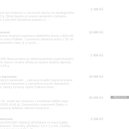
2 300 Kč
Šperk byl zhotoven v secesním duchu ze sterlingového
63 g. Střed šperku je osazen jantarem s bohatou
án s původní půvabnou patinou a j ...
amenem
10 600 Kč
osazený modrým kamenem obdélného brusu, vějířovitě
ve tvaru křidélek. Tuzemská zlatnická práce z 30. let
átového zlata, tj. o ryzos ...
2 900 Kč
/1000 hlava prstenu je zdobena jemným paprskovitým
ího slunce ve jeho středu je osazen drobný diamant.
1,04 g.
ým kamenem
18 900 Kč
odrým kamenem ,, zajímavá kvalitní zlatnická práce ,
m modrým kamenem a uprostřed osazen diamantem .
cm ,hezký výrazný šperk,Celková hmot ...
45 000 Kč
PRODÁNO
20. století byl zhotoven v kombinaci bílého zlata
00/1000 (8,46 g). Geometricky tvarované články s
sazeny brilianty celkové hmotnosti ...
 kamenem
2 200 Kč
osti 925/1000 zdobený přívěskem ve tvaru kapky
amenem. Rozměry přívěsku: 1,5 x 1,2 cm, Značka