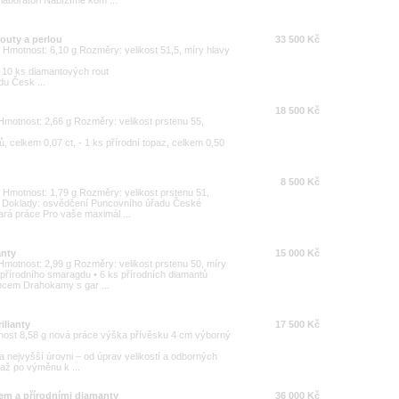
routy a perlou
33 500 Kč
00 Hmotnost: 6,10 g Rozměry: velikost 51,5, míry hlavy
- 10 ks diamantových rout
u Česk ...
18 500 Kč
0 Hmotnost: 2,66 g Rozměry: velikost prstenu 55,
, celkem 0,07 ct, - 1 ks přírodní topaz, celkem 0,50
8 500 Kč
00 Hmotnost: 1,79 g Rozměry: velikost prstenu 51,
ný Doklady: osvědčení Puncovního úřadu České
ará práce Pro vaše maximál ...
anty
15 000 Kč
0 Hmotnost: 2,99 g Rozměry: velikost prstenu 50, míry
 přírodního smaragdu • 6 ks přírodních diamantů
ncem Drahokamy s gar ...
ilianty
17 500 Kč
tnost 8,58 g nová práce výška přívěsku 4 cm výborný
a nejvyšší úrovni – od úprav velikostí a odborných
 až po výměnu k ...
nem a přírodními diamanty
36 000 Kč