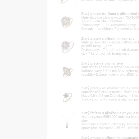
Zlatý prsten Art Deco s přírodními 
Materiál: žluté zlato o ryzosti 750/10
1,5 × 1,2 cm Stav: výborný
Drahokamy: - 1 ks kultivované perly, 
Doklady: - osvědčení Puncovního úřad
Zlatý prsten s přírodním kameny
Materiál: bílé zlato o ryzosti 585/100
průměr hlavy 1,3 cm
Drahokamy: - 7 ks přírodních diamantů
ct, - 7 ks přírodních turmalínů, c ...
Zlatý prsten s diamantem
Materiál: žluté zlato o ryzosti 585/10
velikost hlavy 1,5×1 cm Stav: výbor
republiky Datace: kolem roku 1930, st
Zlatý prsten se smaragdem a diam
Materiál: bílé zlato o ryzosti 750/100
hlavy 0,9 x 0,8 cm Drahokamy: • 1 ks
Stav: výborný Puncované platným pu
Zlatý řetízek s přívěsek z onyxu a br
zlato o ryzosti 585/1000 celková hmo
stav
Nabízíme kompletní zlatnický servis n
oprav přes rhodiování, čištění, leštění
Zlatý prsten s přírodním akvamarí