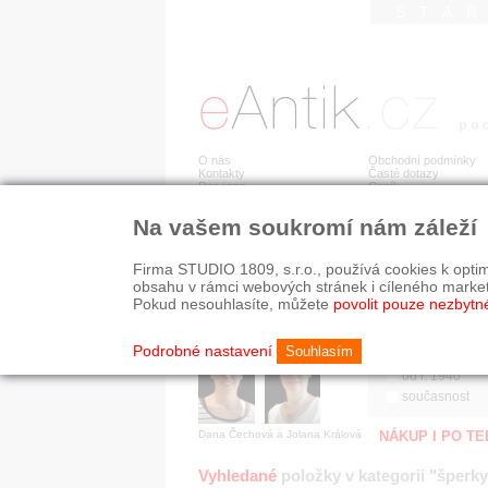
STA
O nás
Obchodní podmínky
Kontakty
Časté dotazy
Recenze
Ceník
Na vašem soukromí nám záleží
Jsme prověřená firma
RYCHLÉ HLEDÁN
V oboru působíme 22 let!
Firma STUDIO 1809, s.r.o., používá cookies k optim
Zákazníci u nás oceňují:
HISTORICKÉ O
obsahu v rámci webových stránek i cíleného marke
■ odborné zázemí
všechno
Pokud nesouhlasíte, můžete
povolit pouze nezbytn
■ bezpečné prostředí
před r. 1800
■ přátelskou atmosféru
19. stol.
Podrobné nastavení
Souhlasím
1890-1940
od r. 1940
současnost
Dana Čechová a Jolana Králová
NÁKUP I PO T
Vyhledané
položky v kategorii "šperky