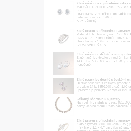
Zlaté náušnice s přírodními safíry 
Materiál: bílé zlato o ryzosti 750/100
cm
Drahokamy: 2 ks přírodních safírů, ce
celková hmotnost 0,60 ct
Stav: výborný
...
Zlatý prsten s přírodními diamanty
Materiál: bílé zlato o ryzosti 750/100
hlavy 0,9 × 1,8 cm, průměr perly 0,8 
Drahokamy: - 10 ks přírodních diamant
Akoya, výborný stav ...
Zlaté náušnice dětské s modrým 
Zlaté náušnice dětské s modrým kam
14 kt zlato 585/1000 a váží 1,70 gram
nenošené.
Zlaté náušnice dětské s českými gr
Dětské náušnice s českými granáty a
pro zlato 14 kt 585/1000 a váží 1,00 
uprostřed je perlička. Na výšku měří n
Stříbrný náhrdelník s jantary
Náhrdelník ze stříbra ryzosti 925/100
barvy lesního medu. Délka náhrdelník
Zlatý prsten s přírodními diamanty
Zlato o ryzosti 580/1000 váha 2,35 g př
míry hlavy 1,2 x 0,7 cm výborný sta
pravosti zkontrolované v gemologické 