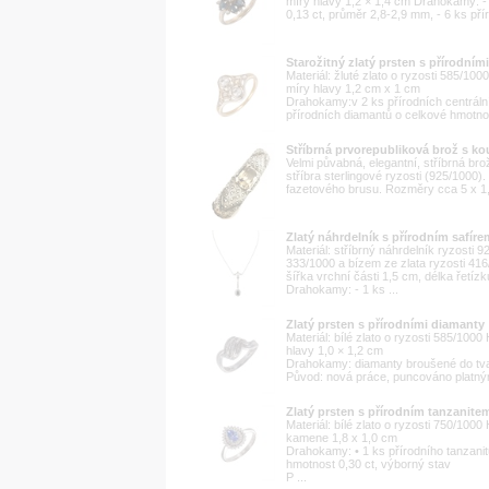
míry hlavy 1,2 × 1,4 cm Drahokamy: - 
0,13 ct, průměr 2,8-2,9 mm, - 6 ks příro
Starožitný zlatý prsten s přírodním
Materiál: žluté zlato o ryzosti 585/10
míry hlavy 1,2 cm x 1 cm
Drahokamy:v 2 ks přírodních centráln
přírodních diamantů o celkové hmotnost
Stříbrná prvorepubliková brož s 
Velmi půvabná, elegantní, stříbrná bro
stříbra sterlingové ryzosti (925/1000
fazetového brusu. Rozměry cca 5 x 1,5
Zlatý náhrdelník s přírodním safíre
Materiál: stříbrný náhrdelník ryzosti 
333/1000 a bízem ze zlata ryzosti 41
šířka vrchní části 1,5 cm, délka řetíz
Drahokamy: - 1 ks ...
Zlatý prsten s přírodními diamanty
Materiál: bílé zlato o ryzosti 585/100
hlavy 1,0 × 1,2 cm
Drahokamy: diamanty broušené do tvar
Původ: nová práce, puncováno platný
Zlatý prsten s přírodním tanzanite
Materiál: bílé zlato o ryzosti 750/100
kamene 1,8 x 1,0 cm
Drahokamy: • 1 ks přírodního tanzanitu
hmotnost 0,30 ct, výborný stav
P ...