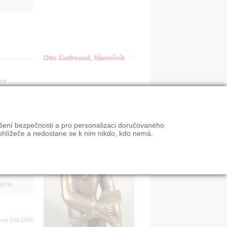
IGN
Otto Gutfreund, Námořník
ace
en
ýšení bezpečnosti a pro personalizaci doručovaného
VY
ohlížeče a nedostane se k nim nikdo, kdo nemá.
n slevy
atina
zení
GALERIE