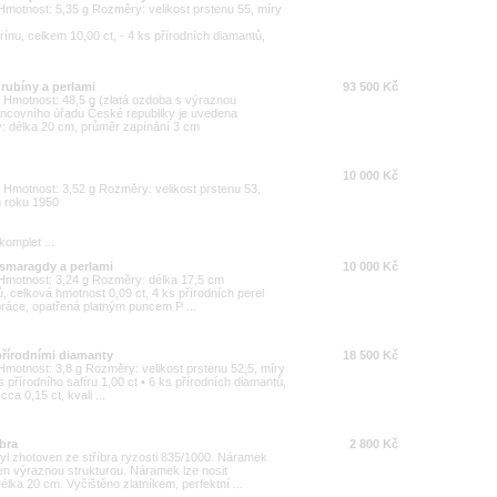
0 Hmotnost: 5,35 g Rozměry: velikost prstenu 55, míry
nu, celkem 10,00 ct, - 4 ks přírodních diamantů,
 rubíny a perlami
93 500 Kč
00 Hmotnost: 48,5 g (zlatá ozdoba s výraznou
uncovního úřadu České republiky je uvedena
y: délka 20 cm, průměr zapínání 3 cm
10 000 Kč
00 Hmotnost: 3,52 g Rozměry: velikost prstenu 53,
m roku 1950
omplet ...
 smaragdy a perlami
10 000 Kč
00 Hmotnost: 3,24 g Rozměry: délka 17,5 cm
 celková hmotnost 0,09 ct, 4 ks přírodních perel
práce, opatřená platným puncem P ...
 přírodními diamanty
18 500 Kč
0 Hmotnost: 3,8 g Rozměry: velikost prstenu 52,5, míry
řírodního safíru 1,00 ct • 6 ks přírodních diamantů,
ca 0,15 ct, kvali ...
íbra
2 800 Kč
yl zhotoven ze stříbra ryzosti 835/1000. Náramek
ben výraznou strukturou. Náramek lze nosit
lka 20 cm. Vyčištěno zlatníkem, perfektní ...