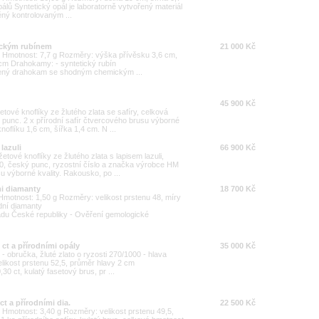
lů Syntetický opál je laboratorně vytvořený materiál
ěný kontrolovaným ...
tickým rubínem
21 000 Kč
000 Hmotnost: 7,7 g Rozměry: výška přívěsku 3,6 cm,
5 cm Drahokamy: - syntetický rubín
ořený drahokam se shodným chemickým ...
45 900 Kč
ové knoflíky ze žlutého zlata se safíry, celková
 punc. 2 x přírodní safír čtvercového brusu výborné
knoflíku 1,6 cm, šířka 1,4 cm. N ...
lazuli
66 900 Kč
etové knoflíky ze žlutého zlata s lapisem lazuli,
0, český punc, ryzostní číslo a značka výrobce HM
usu výborné kvality. Rakousko, po ...
mi diamanty
18 700 Kč
0 Hmotnost: 1,50 g Rozměry: velikost prstenu 48, míry
dní diamanty
du České republiky - Ověření gemologické
0 ct a přírodními opály
35 000 Kč
0 - obručka, žluté zlato o ryzosti 270/1000 - hlava
likost prstenu 52,5, průměr hlavy 2 cm
30 ct, kulatý fasetový brus, pr ...
ct a přírodními dia.
22 500 Kč
00 Hmotnost: 3,40 g Rozměry: velikost prstenu 49,5,