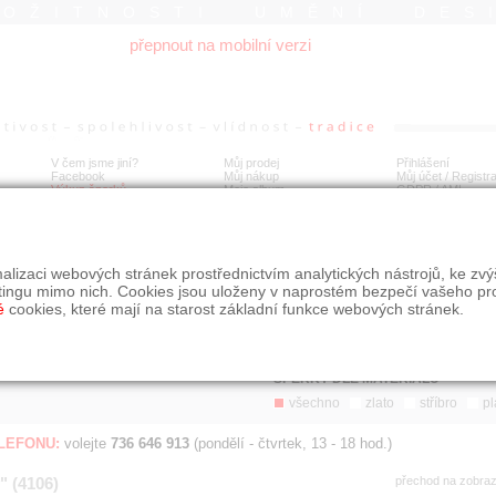
ROŽITNOSTI UMĚNÍ DES
přepnout na mobilní verzi
V čem jsme jiní?
Můj prodej
Přihlášení
Facebook
Můj nákup
Můj účet / Registr
Výkup šperků
Moje album
GDPR
/
AML
Jen poslední d
Í
alizaci webových stránek prostřednictvím analytických nástrojů, ke zv
BDOBÍ
STÁŘÍ NABÍDKY
ŘAZENÍ
SLE
tingu mimo nich. Cookies jsou uloženy v naprostém bezpečí vašeho pr
všechno
nejnovější napřed
je
é
cookies, které mají na starost základní funkce webových stránek.
jen poslední den
podle cen sestupně
jen poslední týden
jen poslední měsíc
ŠPERKY DLE MATERIÁLU
všechno
zlato
stříbro
pl
ELEFONU:
volejte
736 646 913
(pondělí - čtvrtek, 13 - 18 hod.)
" (4106)
přechod na zobra