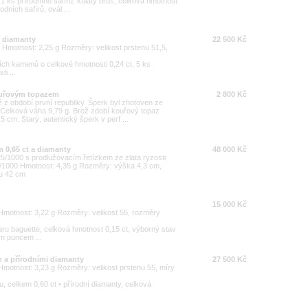
1 ks přírodního safíru, kulatý brus, celková hmotnost
dních safírů, ovál ...
i diamanty
22 500 Kč
00 Hmotnost: 2,25 g Rozměry: velikost prstenu 51,5,
ích kamenů o celkové hmotnosti 0,24 ct, 5 ks
i ...
kouřovým topazem
2 800 Kč
ž z období první republiky. Šperk byl zhotoven ze
). Celková váha 9,79 g. Brož zdobí kouřový topaz
 cm. Starý, autentický šperk v perf ...
m 0,65 ct a diamanty
48 000 Kč
925/1000 s prodlužovacím řetízkem ze zlata ryzosti
6/1000 Hmotnost: 4,35 g Rozměry: výška 4,3 cm,
ku 42 cm
15 000 Kč
0 Hmotnost: 3,22 g Rozměry: velikost 55, rozměry
u baguette, celková hmotnost 0,15 ct, výborný stav
m puncem ...
m a přírodními diamanty
27 500 Kč
0 Hmotnost: 3,23 g Rozměry: velikost prstenu 55, míry
, celkem 0,60 ct • přírodní diamanty, celková