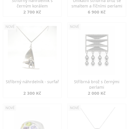
Stříbrný náhrdelník s
Unikátní stříbrná brož se
černým korálem
smaltem a říčními perlami
2 700 Kč
6 900 Kč
NOVÉ
NOVÉ
Stříbrný náhrdelník - surfař
Stříbrná brož s černými
perlami
2 300 Kč
2 000 Kč
NOVÉ
NOVÉ