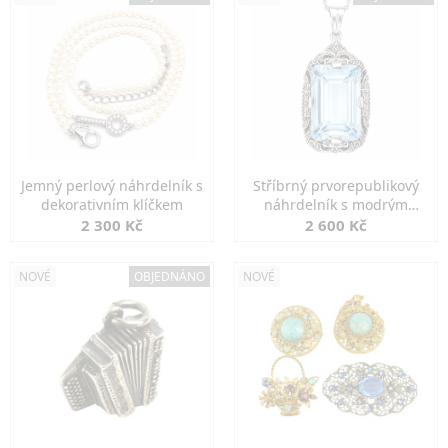
Jemný perlový náhrdelník s
Stříbrný prvorepublikový
dekorativním klíčkem
náhrdelník s modrým
spinelem
2 300 Kč
2 600 Kč
NOVÉ
OBJEDNÁNO
NOVÉ