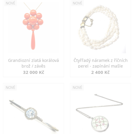
NOVÉ
NOVÉ
Grandiozní zlatá korálová
Čtyřřadý náramek z říčních
brož / závěs
perel - zapínání mašle
32 000 Kč
2 400 Kč
NOVÉ
NOVÉ