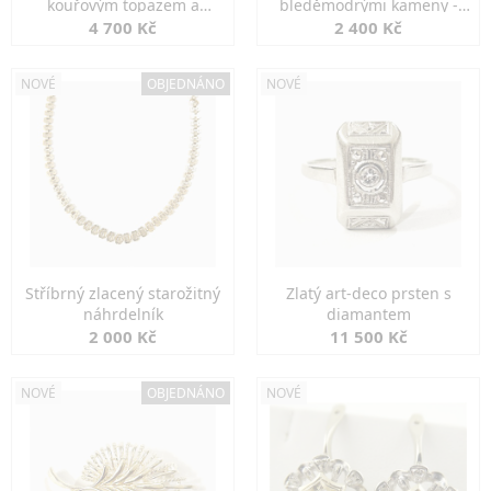
kouřovým topazem a
bleděmodrými kameny -
markazity
jemná elegance
4 700 Kč
2 400 Kč
NOVÉ
OBJEDNÁNO
NOVÉ
Stříbrný zlacený starožitný
Zlatý art-deco prsten s
náhrdelník
diamantem
2 000 Kč
11 500 Kč
NOVÉ
OBJEDNÁNO
NOVÉ