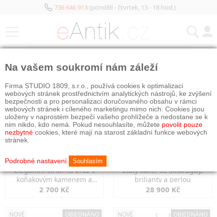
736 646 913
(pondělí - čtvrtek, 13 - 18 hod.)
KATEGORIE
Na vašem soukromí nám záleží
NOVÉ
OBJEDNÁNO
NOVÉ
OBJEDNÁNO
Firma STUDIO 1809, s.r.o., používá cookies k optimalizaci
webových stránek prostřednictvím analytických nástrojů, ke zvýšení
bezpečnosti a pro personalizaci doručovaného obsahu v rámci
webových stránek i cíleného marketingu mimo nich. Cookies jsou
uloženy v naprostém bezpečí vašeho prohlížeče a nedostane se k
nim nikdo, kdo nemá. Pokud nesouhlasíte, můžete
povolit pouze
nezbytné
cookies, které mají na starost základní funkce webových
stránek.
Podrobné nastavení
Souhlasím
Elegantní stříbrná brož s
Zlatý kolier se smaragdy,
koňakovým kamenem a
brilianty a perlou
markazity
2 700 Kč
28 900 Kč
NOVÉ
OBJEDNÁNO
NOVÉ
OBJEDNÁNO