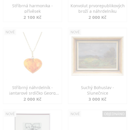
Stříbrná harmonika -
Konvolut prvorepublikových
přívěsek
broží a náhrdelníku
2 100 Kč
2 000 Kč
NOVÉ
NOVÉ
Stříbrný náhrdelník -
Suchý Bohuslav -
jantarové srdíčko Georg
Slunečnice
Kramer
2 000 Kč
3 000 Kč
NOVÉ
NOVÉ
OBJEDNÁNO