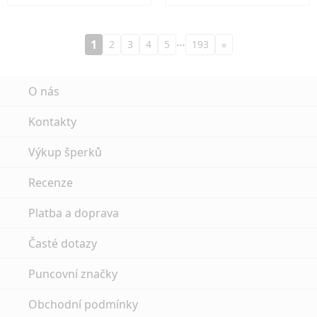
…
1
2
3
4
5
193
»
O nás
Kontakty
Výkup šperků
Recenze
Platba a doprava
Časté dotazy
Puncovní značky
Obchodní podmínky