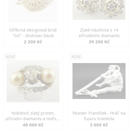
Stříbrná designová brož
Zlaté náušnice s 14
"list" - Andreas Daub
přírodními diamanty
2 200 Kč
39 200 Kč
NOVÉ
NOVÉ
Noblesní zlatý prsten,
Pexider František - Hráč na
přírodní diamanty a mořské
fujaru trombita
perly
40 000 Kč
3 000 Kč