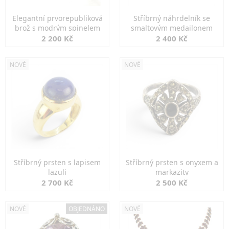
Elegantní prvorepubliková
Stříbrný náhrdelník se
brož s modrým spinelem
smaltovým medailonem
2 200 Kč
2 400 Kč
NOVÉ
NOVÉ
Stříbrný prsten s lapisem
Stříbrný prsten s onyxem a
lazuli
markazity
2 700 Kč
2 500 Kč
NOVÉ
OBJEDNÁNO
NOVÉ