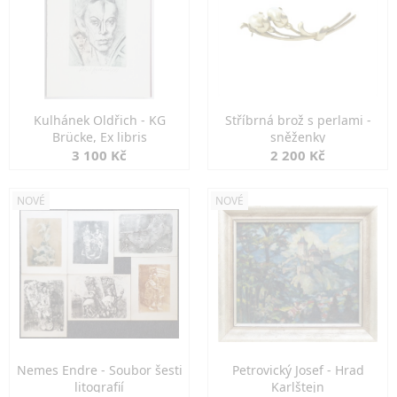
Kulhánek Oldřich - KG
Stříbrná brož s perlami -
Brücke, Ex libris
sněženky
3 100 Kč
2 200 Kč
NOVÉ
NOVÉ
Nemes Endre - Soubor šesti
Petrovický Josef - Hrad
litografií
Karlštejn