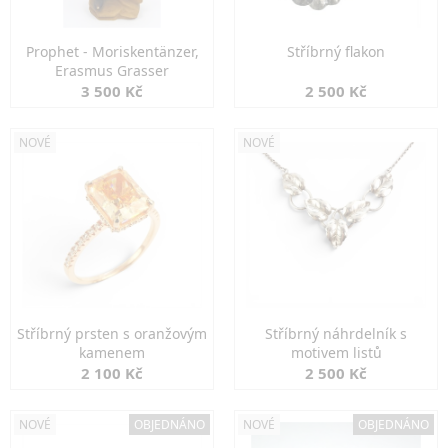
Prophet - Moriskentänzer,
Stříbrný flakon
Erasmus Grasser
3 500 Kč
2 500 Kč
NOVÉ
NOVÉ
Stříbrný prsten s oranžovým
Stříbrný náhrdelník s
kamenem
motivem listů
2 100 Kč
2 500 Kč
NOVÉ
OBJEDNÁNO
NOVÉ
OBJEDNÁNO