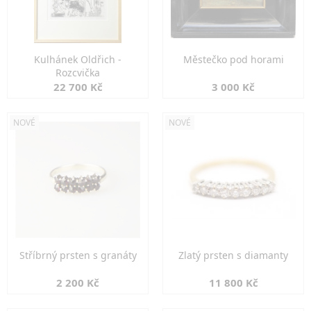
Kulhánek Oldřich -
Městečko pod horami
Rozcvička
22 700 Kč
3 000 Kč
NOVÉ
NOVÉ
Stříbrný prsten s granáty
Zlatý prsten s diamanty
2 200 Kč
11 800 Kč