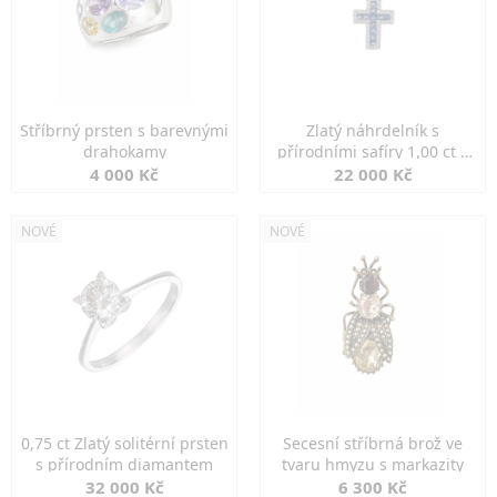
Stříbrný prsten s barevnými
Zlatý náhrdelník s
drahokamy
přírodními safíry 1,00 ct a
diamanty
4 000 Kč
22 000 Kč
NOVÉ
NOVÉ
0,75 ct Zlatý solitérní prsten
Secesní stříbrná brož ve
s přírodním diamantem
tvaru hmyzu s markazity
32 000 Kč
6 300 Kč