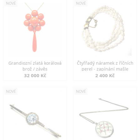
NOVÉ
NOVÉ
Grandiozní zlatá korálová
Čtyřřadý náramek z říčních
brož / závěs
perel - zapínání mašle
32 000 Kč
2 400 Kč
NOVÉ
NOVÉ