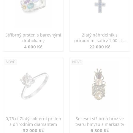
Stříbrný prsten s barevnými
Zlatý náhrdelník s
drahokamy
přírodními safíry 1,00 ct a
diamanty
4 000 Kč
22 000 Kč
NOVÉ
NOVÉ
0,75 ct Zlatý solitérní prsten
Secesní stříbrná brož ve
s přírodním diamantem
tvaru hmyzu s markazity
32 000 Kč
6 300 Kč