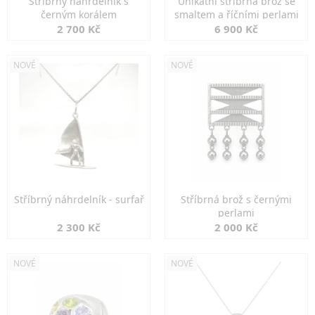
Stříbrný náhrdelník s
Unikátní stříbrná brož se
černým korálem
smaltem a říčními perlami
2 700 Kč
6 900 Kč
NOVÉ
NOVÉ
Stříbrný náhrdelník - surfař
Stříbrná brož s černými
perlami
2 300 Kč
2 000 Kč
NOVÉ
NOVÉ