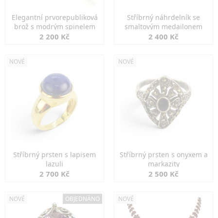
Elegantní prvorepubliková
Stříbrný náhrdelník se
brož s modrým spinelem
smaltovým medailonem
2 200 Kč
2 400 Kč
NOVÉ
NOVÉ
Stříbrný prsten s lapisem
Stříbrný prsten s onyxem a
lazuli
markazity
2 700 Kč
2 500 Kč
NOVÉ
OBJEDNÁNO
NOVÉ