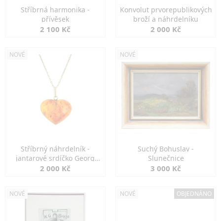
Stříbrná harmonika -
Konvolut prvorepublikových
přívěsek
broží a náhrdelníku
2 100 Kč
2 000 Kč
NOVÉ
NOVÉ
Stříbrný náhrdelník -
Suchý Bohuslav -
jantarové srdíčko Georg
Slunečnice
Kramer
2 000 Kč
3 000 Kč
NOVÉ
NOVÉ
OBJEDNÁNO