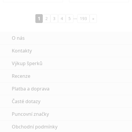
…
1
2
3
4
5
193
»
O nás
Kontakty
Výkup šperků
Recenze
Platba a doprava
Časté dotazy
Puncovní značky
Obchodní podmínky