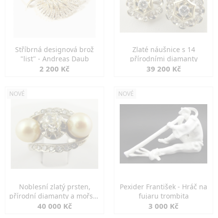
Stříbrná designová brož
Zlaté náušnice s 14
"list" - Andreas Daub
přírodními diamanty
2 200 Kč
39 200 Kč
NOVÉ
NOVÉ
Noblesní zlatý prsten,
Pexider František - Hráč na
přírodní diamanty a mořské
fujaru trombita
perly
40 000 Kč
3 000 Kč