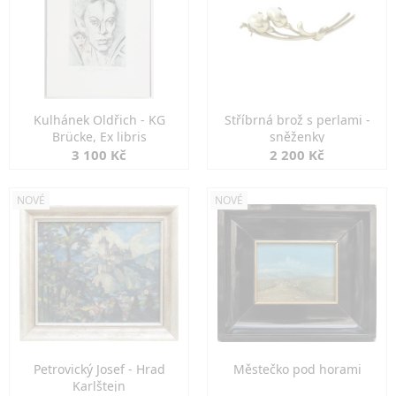
Kulhánek Oldřich - KG
Stříbrná brož s perlami -
Brücke, Ex libris
sněženky
3 100 Kč
2 200 Kč
NOVÉ
NOVÉ
Petrovický Josef - Hrad
Městečko pod horami
Karlštejn