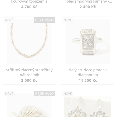
kouřovým topazem a
bleděmodrými kameny -
markazity
jemná elegance
4 700 Kč
2 400 Kč
NOVÉ
OBJEDNÁNO
NOVÉ
Stříbrný zlacený starožitný
Zlatý art-deco prsten s
náhrdelník
diamantem
2 000 Kč
11 500 Kč
NOVÉ
OBJEDNÁNO
NOVÉ