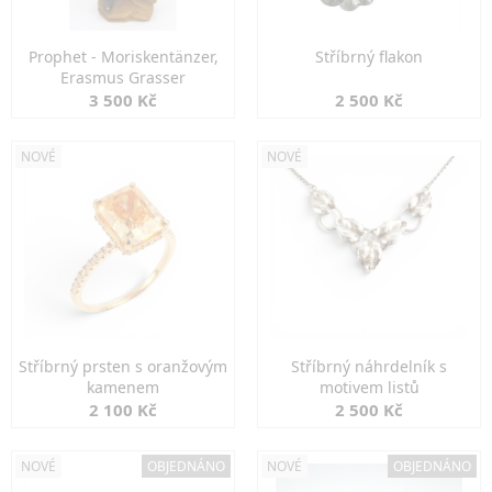
Prophet - Moriskentänzer,
Stříbrný flakon
Erasmus Grasser
3 500 Kč
2 500 Kč
NOVÉ
NOVÉ
Stříbrný prsten s oranžovým
Stříbrný náhrdelník s
kamenem
motivem listů
2 100 Kč
2 500 Kč
NOVÉ
OBJEDNÁNO
NOVÉ
OBJEDNÁNO