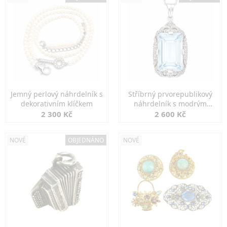
Jemný perlový náhrdelník s
Stříbrný prvorepublikový
dekorativním klíčkem
náhrdelník s modrým
spinelem
2 300 Kč
2 600 Kč
NOVÉ
OBJEDNÁNO
NOVÉ