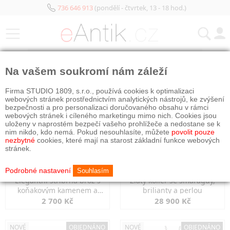
736 646 913
(pondělí - čtvrtek, 13 - 18 hod.)
KATEGORIE
Na vašem soukromí nám záleží
NOVÉ
NOVÉ
OBJEDNÁNO
Firma STUDIO 1809, s.r.o., používá cookies k optimalizaci
webových stránek prostřednictvím analytických nástrojů, ke zvýšení
bezpečnosti a pro personalizaci doručovaného obsahu v rámci
webových stránek i cíleného marketingu mimo nich. Cookies jsou
uloženy v naprostém bezpečí vašeho prohlížeče a nedostane se k
nim nikdo, kdo nemá. Pokud nesouhlasíte, můžete
povolit pouze
nezbytné
cookies, které mají na starost základní funkce webových
stránek.
Podrobné nastavení
Souhlasím
Elegantní stříbrná brož s
Zlatý kolier se smaragdy,
koňakovým kamenem a
brilianty a perlou
markazity
2 700 Kč
28 900 Kč
NOVÉ
OBJEDNÁNO
NOVÉ
OBJEDNÁNO