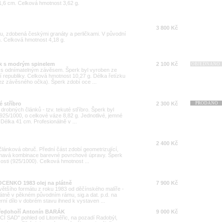
1,6 cm. Celková hmotnost 3,62 g.
3 800 Kč
u, zdobená českými granáty a perličkami. V původní
m. Celková hmotnost 4,18 g.
ík s modrým spinelem
2 100 Kč
OBJEDNÁNO
ek s odnímatelným závěsem. Šperk byl vyroben ze
í republiky. Celková hmotnost 10,27 g. Délka řetízku
z závěsného očka). Šperk zdobí oce ...
é stříbro
2 300 Kč
PRODÁNO
 drobných článků - tzv. tekuté stříbro. Šperk byl
 925/1000, o celkové váze 8,82 g. Jednotlivé, jemné
 Délka 41 cm. Profesionálně v ...
2 400 Kč
říčlánková obruč. Přední část zdobí geometrizující,
ímavá kombinace barevné povrchové úpravy. Šperk
zosti (925/1000). Celková hmotnost ...
OCENKO 1983 olej na plátně
7 900 Kč
ětšího formátu z roku 1983 od děčínského malíře -
tně v pěkném původním rámu, sig.a dat. p.d. na
rní dílo v dobrém stavu ihned k vystaven ...
ředohoří Antonín BARÁK
9 000 Kč
Í SAD" pohled od Litoměřic, na pozadí Radobýl,