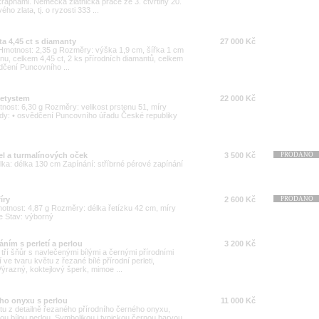
rapnami. Německá zlatnická práce ze 3. čtvrtiny 20.
ho zlata, tj. o ryzosti 333 ...
ta 4,45 ct s diamanty
27 000 Kč
00 Hmotnost: 2,35 g Rozměry: výška 1,9 cm, šířka 1 cm
u, celkem 4,45 ct, 2 ks přírodních diamantů, celkem
dčení Puncovního ...
metystem
22 000 Kč
tnost: 6,30 g Rozměry: velikost prstenu 51, míry
ady: • osvědčení Puncovního úřadu České republiky
el a turmalínových oček
3 500 Kč
PRODÁNO
élka: délka 130 cm Zapínání: stříbrné pérové zapínání
íry
2 600 Kč
PRODÁNO
Hmotnost: 4,87 g Rozměry: délka řetízku 42 cm, míry
e Stav: výborný
áním s perletí a perlou
3 200 Kč
tří šňůr s navlečenými bílými a černými přírodními
 ve tvaru květu z řezané bílé přírodní perleti,
 Výrazný, koktejlový šperk, mimoe ...
ého onyxu s perlou
11 000 Kč
tu z detailně řezaného přírodního černého onyxu,
ou bílou perlou. Symbolikou i typickou černou barvou