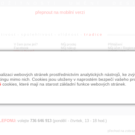
ROŽITNOSTI UMĚNÍ DES
přepnout na mobilní verzi
V čem jsme jiní?
Můj prodej
Přihlášení
Facebook
Můj nákup
Můj účet / Registr
Výkup šperků
Moje album
GDPR
/
AML
Jen poslední d
Í
alizaci webových stránek prostřednictvím analytických nástrojů, ke zv
BDOBÍ
STÁŘÍ NABÍDKY
ŘAZENÍ
SLE
tingu mimo nich. Cookies jsou uloženy v naprostém bezpečí vašeho pr
všechno
nejnovější napřed
je
é
cookies, které mají na starost základní funkce webových stránek.
jen poslední den
podle cen sestupně
jen poslední týden
jen poslední měsíc
ELEFONU:
volejte
736 646 913
(pondělí - čtvrtek, 13 - 18 hod.)
přechod na zobra