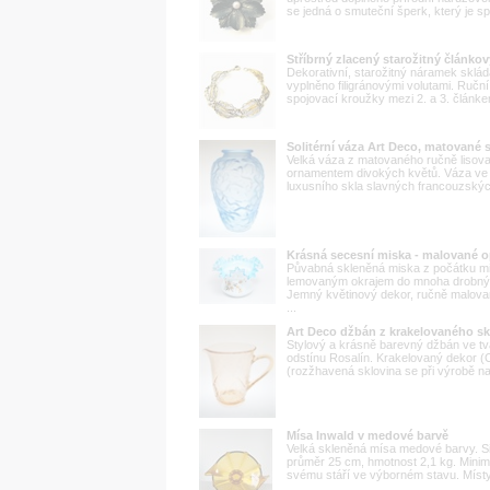
se jedná o smuteční šperk, který je spo
Stříbrný zlacený starožitný článko
Dekorativní, starožitný náramek sklád
vyplněno filigránovými volutami. Ruční 
spojovací kroužky mezi 2. a 3. článk
Solitérní váza Art Deco, matované 
Velká váza z matovaného ručně lisova
ornamentem divokých květů. Váza ve 
luxusního skla slavných francouzských k
Krásná secesní miska - malované o
Půvabná skleněná miska z počátku min
lemovaným okrajem do mnoha drobných
Jemný květinový dekor, ručně malova
...
Art Deco džbán z krakelovaného sk
Stylový a krásně barevný džbán ve tva
odstínu Rosalín. Krakelovaný dekor (
(rozžhavená sklovina se při výrobě na 
Mísa Inwald v medové barvě
Velká skleněná mísa medové barvy. Si
průměr 25 cm, hmotnost 2,1 kg. Minim
svému stáří ve výborném stavu. Místy 