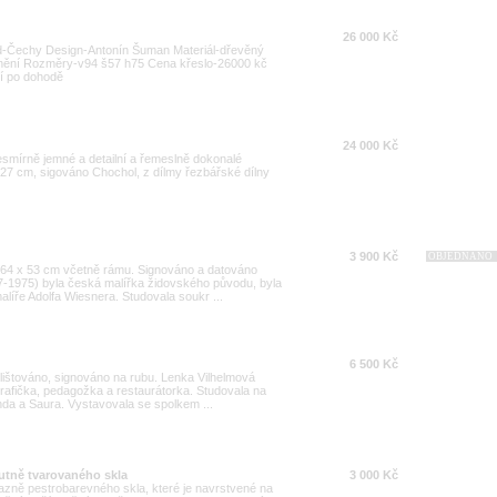
26 000 Kč
-Čechy Design-Antonín Šuman Materiál-dřevěný
unění Rozměry-v94 š57 h75 Cena křeslo-26000 kč
ní po dohodě
24 000 Kč
esmírně jemné a detailní a řemeslně dokonalé
27 cm, sigováno Chochol, z dílmy řezbářské dílny
3 900 Kč
OBJEDNÁNO
 a 64 x 53 cm včetně rámu. Signováno a datováno
7-1975) byla česká malířka židovského původu, byla
íře Adolfa Wiesnera. Studovala soukr ...
6 500 Kč
 olištováno, signováno na rubu. Lenka Vilhelmová
 grafička, pedagožka a restaurátorka. Studovala na
da a Saura. Vystavovala se spolkem ...
utně tvarovaného skla
3 000 Kč
razně pestrobarevného skla, které je navrstvené na