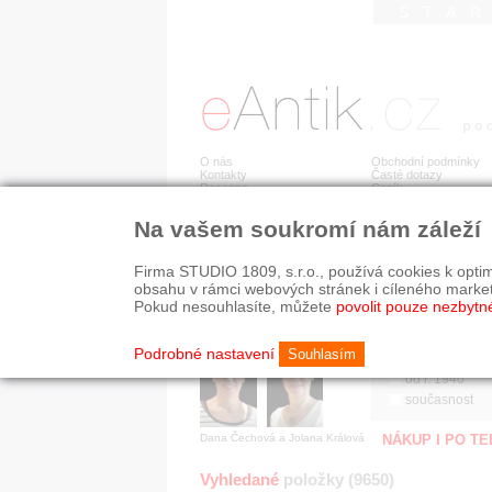
STA
O nás
Obchodní podmínky
Kontakty
Časté dotazy
Recenze
Ceník
Na vašem soukromí nám záleží
Jsme prověřená firma
RYCHLÉ HLEDÁN
V oboru působíme 22 let!
Firma STUDIO 1809, s.r.o., používá cookies k optim
Zákazníci u nás oceňují:
HISTORICKÉ O
obsahu v rámci webových stránek i cíleného marke
■ odborné zázemí
všechno
Pokud nesouhlasíte, můžete
povolit pouze nezbytn
■ bezpečné prostředí
před r. 1800
■ přátelskou atmosféru
19. stol.
Podrobné nastavení
Souhlasím
1890-1940
od r. 1940
současnost
Dana Čechová a Jolana Králová
NÁKUP I PO T
Vyhledané
položky (9650)