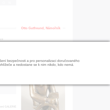
IGN
Otto Gutfreund, Námořník
ace
en
ýšení bezpečnosti a pro personalizaci doručovaného
VY
ohlížeče a nedostane se k nim nikdo, kdo nemá.
n slevy
zení
GALERIE