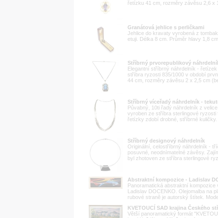
řetízku 41 cm, rozměry závěsu 2,6 x 
Granátová jehlice s perličkami
Jehlice do kravaty vyrobená z tombak
etuji. Délka 8 cm. Průměr hlavy 1,8 c
Stříbrný prvorepublikový náhrdeln
Elegantní stříbrný náhrdelník - řetíz
stříbra ryzosti 835/1000 v období prvn
44 cm, rozměry závěsu 2 x 2,5 cm (be
Stříbrný víceřadý náhrdelník - tekut
Půvabný, 10ti řadý náhrdelník z velice
vyroben ze stříbra sterlingové ryzosti
řetízky zdobí drobné, stříbrné kuličky.
Stříbrný designový náhrdelník
Originální, celostříbrný náhrdelník - t
posuvné, neodnímatelné závěsy. Zaj
byl zhotoven ze stříbra sterlingové ry
Abstraktní kompozice - Ladislav D
Panoramatická abstraktní kompozice v
Ladislav DOCENKO. Olejomalba na plá
rubové straně je autorský štítek. Mode
KVETOUCÍ SAD krajina Českého st
Větší panoramatický formát "KVETOUC