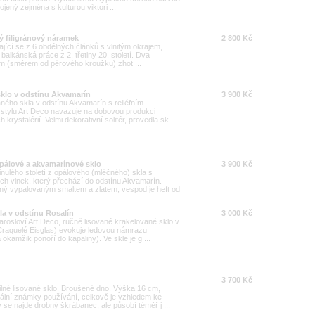
jený zejména s kulturou viktori ...
vý filigránový náramek
2 800 Kč
ající se z 6 obdélných článků s vlnitým okrajem,
balkánská práce z 2. třetiny 20. století. Dva
em (směrem od pérového kroužku) zhot ...
sklo v odstínu Akvamarín
3 900 Kč
ného skla v odstínu Akvamarín s reliéfním
stylu Art Deco navazuje na dobovou produkci
rystalérií. Velmi dekorativní solitér, provedla sk ...
pálové a akvamarínové sklo
3 900 Kč
ulého století z opálového (mléčného) skla s
 vlnek, který přechází do odstínu Akvamarín.
ný vypalovaným smaltem a zlatem, vespod je heft od
la v odstínu Rosalín
3 000 Kč
rosloví Art Deco, ručně lisované krakelované sklo v
Craquelé Eisglas) evokuje ledovou námrazu
okamžik ponoří do kapaliny). Ve skle je g ...
3 700 Kč
lné lisované sklo. Broušené dno. Výška 16 cm,
ální známky používání, celkově je vzhledem ke
se najde drobný škrábanec, ale působí téměř j ...