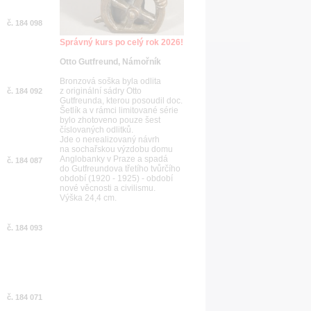
č. 184 098
Správný kurs po celý rok 2026!
Otto Gutfreund, Námořník
Bronzová soška byla odlita
z originální sádry Otto
č. 184 092
Gutfreunda, kterou posoudil doc.
Šetlík a v rámci limitované série
bylo zhotoveno pouze šest
číslovaných odlitků.
Jde o nerealizovaný návrh
na sochařskou výzdobu domu
Anglobanky v Praze a spadá
č. 184 087
do Gutfreundova třetího tvůrčího
období (1920 - 1925) - období
nové věcnosti a civilismu.
Výška 24,4 cm.
č. 184 093
č. 184 071