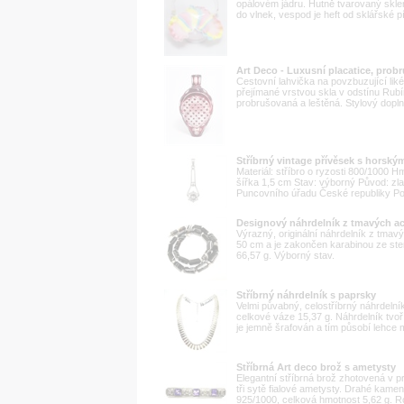
opálovém jádru. Hutně tvarovaný skl
do vlnek, vespod je heft od sklářské p
Art Deco - Luxusní placatice, prob
Cestovní lahvička na povzbuzující liké
přejímané vrstvou skla v odstínu Rubí
probrušovaná a leštěná. Stylový dopln
Stříbrný vintage přívěsek s horský
Materiál: stříbro o ryzosti 800/1000
šířka 1,5 cm Stav: výborný Původ: zl
Puncovního úřadu České republiky Po
Designový náhrdelník z tmavých a
Výrazný, originální náhrdelník z tmav
50 cm a je zakončen karabinou ze ste
66,57 g. Výborný stav.
Stříbrný náhrdelník s paprsky
Velmi půvabný, celostříbrný náhrdelník
celkové váze 15,37 g. Náhrdelník tvoř
je jemně šrafován a tím působí lehce
Stříbrná Art deco brož s ametysty
Elegantní stříbrná brož zhotovená v pr
tři sytě fialové ametysty. Drahé kamen
925/1000, celková hmotnost 5,62 g. Ro