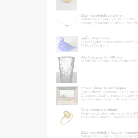
Zlatý náhrdelník se safírem
Náhrdelník ze zlata ryzosti 585/1000
zirkony. Délka řetízku 38 cm. Rozměr
ptáče, Oiva Toikka
skleněný ptáček od finského skláře Oiv
1990, výška 9 cm
VÁZA řezaná, 60. - 80. léta
bohatě řezaná váza s figurálním mot
Otakar Hůrka: Pestrá krajina
Olej na dřevě o velikosti 21 x 17 cm 
Odborně vyčistěno a opatřeno závěr
byl český malíř krajin, žák Aloise Kal
Zlatý prsten s citrínem
Prsten ze žlutého zlata ryzosti 585/
zbarveným citrínem. Velikost prstenu 
Zlatý náhrdelník s fialovým kamen
Náhrdelník ze žlutého zlata ryzosti 