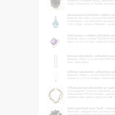
oválného a kulatého brusu, fasováno k
století. Zhotoveno ze žlutého 8 karátové
Akvamarínový přívěsek z bílého zla
Materiál: bílé zlato o ryzosti 590/10
Drahokamy: 1 ks přírodního akvamarín
0,20 ct Stav: výborný Doklady: • osvě
Zlatý prsten s velkým přírodním a
Materiál: zlato o ryzosti 750/1000 Hmo
hlavy 1,2×1,2 cm Stav: výborný Dokl
Dlouhý náhrdelník z přírodních per
Materiál: stříbro o ryzosti 925/1000 D
Stav: velmi dobrý
Stříbrný náhrdelník s přírodními saf
Materiál: stříbro o ryzosti 925/1000 
ozdoby 2 x 2,3 cm Datace: stará prác
Třířadý perlový náhrdelník se zapín
Extravagantní, mohutný náhrdelník ze 
kultivovanými říčními perlami, zapínání
doplněno bílou perlou stejných kvalit.
Zlatá starožitná brož "květ" z čern
Nevšední, elegantní brož ve tvaru kvě
uprostřed doplněno přírodní narůžověl