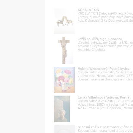
KŘESLA TON
KŘESLA TON Datování-60. léta Původ
korpus, bukové područky, nové čalo
kus. K dispozici 2 ks Doprava-zajiště
Ježíš na kříži, sign. Chochol
dřevěný vyřezávaný Ježíš na kříži, n
provedení, výška samotné postavy je 
Antonína Chochola
Helena Wiesnerová: Pestrá kytice
Olej na plátně o velikosti 57 x 46 cm
vpravo dole. Helena Wiesnerová (187
dcerou mecenáše Brandejse a chotí mal
Lenka Vilhelmová Vojtová: Portrét
Olej na plátně o velikosti 91 x 53 cm,
Vojtová (nar. 1957) je česká malířka,
AVU v Praze u prof. Čepeláka, Raimun
Secesní košík z pestrobarevného h
Secesní sklo - stará hutní práce z vý