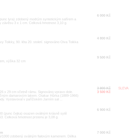
6 000 Kč
 (punc lyra) zdobený modrým syntetickým safírem a
y závěsu 3 x 1 cm. Celková hmotnost 3,10 g.
4 800 Kč
y Toikky, 90. léta 20. století. signováno Oiva Toikka
9 500 Kč
ivem, výška 32 cm
3 900 Kč
SLEVA
a 26 x 29 cm včetně rámu. Signováno vpravo dole.
3 500 Kč
ečným damarovým lakem. Otakar Hůrka (1889-1966)
vody. Vystavoval v pařížském Jarním sal ...
6 900 Kč
1000 (punc čejka) osazen oválným krásně sytě
63. Celková hmotnost prstenu je 3,08 g.
em
7 000 Kč
585/1000 zdobený oválným fialovým kamenem. Délka