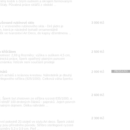
eněný košík s čirým ouškem a okrajem formovaným
íšťaly. Půvabná práce sklářů z období ...
rušované rubínové sklo
3 000 Kč
r z vrstveného rubínového skla - čiré jádro je
n, která je následně bohatě ornamentálně
ěk ve tvarosloví Art Deco, do kapsy džentlmena ...
m křišťálem
2 500 Kč
 Hmotnost: 2,69 g Rozměry: výška s ouškem 4,5 cm,
atnická práce, šperk opatřený platným puncem
známka: řetízek není součástí prodeje
chátů
2 000 Kč
PRODÁNO
ých achátů s krásnou kresbou. Náhrdelník je dlouhý
rlingového stříbra (925/1000). Celková váha šperku
2 600 Kč
. Šperk byl zhotoven ze stříbra ryzosti 835/1000, o
í téměř 100 drobných článků - paprsků. Jejich povrch
 matným dojmem. Délka náhrdeln ...
2 300 Kč
vní polovině 20.století ve stylu Art deco. Šperk zdobí
y jsou přírodního původu. Stříbro sterlingové ryzosti
změry 5,3 x 0,9 cm. Perf ...