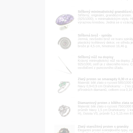
Stříbrný minimalistický grandiózní 
Stříbrný, originální, grandiózní prsten
(925/1000), v minimalistickým stylu. 
výraznou kresbou. Jedná se o vzácný 
Stříbrná brož - spirála
Jemná, nevšední brož ve tvaru spirály
plastický květinový dekor, ve středu
brože je 4,5 cm, hmotnost 16,46 g.
Stříbrný nůž na dopisy
Krásný minimalistický nůž na dopisy. 
925/1000, ostří je z obecného kovu. C
osvědčení z puncovního úřadu.
Zlatý prsten se smaragdy 0,30 ct a 
Materiál: bílé zlato o ryzosti 585/100
hlavy 0,9×0,9 cm Drahokamy: – 2 ks p
přírodních diamantů, celkem cca 0,10 
Diamantový prsten z bílého zlata s
Materiál: bílé zlato o ryzosti 750/100
průměr hlavy 1,5 cm Drahokamy: 1 ks 
H), čistota VS, průměr 5,1-5,15 mm 8 k
Zlatý starožitný prsten s granáty
Elegantní prsten koktejlového typu, v