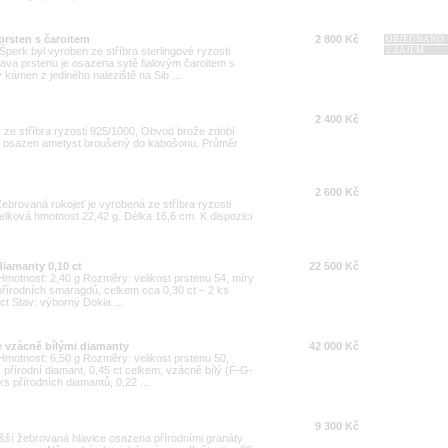
prsten s čaroitem
2 800 Kč
OBJEDNÁNO
. Šperk byl vyroben ze stříbra sterlingové ryzosti
2.ZÁJEM
Hlava prstenu je osazena sytě fialovým čaroitem s
kámen z jediného naleziště na Sib ...
2 400 Kč
 ze stříbra ryzosti 925/1000, Obvod brože zdobí
 je osazen ametyst broušený do kabošonu. Průměr
2 600 Kč
Žebrovaná rukojeť je vyrobená ze stříbra ryzosti
elková hmotnost 22,42 g. Délka 16,6 cm. K dispozici
diamanty 0,10 ct
22 500 Kč
0 Hmotnost: 2,40 g Rozměry: velikost prstenu 54, míry
řírodních smaragdů, celkem cca 0,30 ct – 2 ks
ct Stav: výborný Dokla ...
e vzácně bílými diamanty
42 000 Kč
0 Hmotnost: 6,50 g Rozměry: velikost prstenu 50,
přírodní diamant, 0,45 ct celkem, vzácně bílý (F-G-
s přírodních diamantů, 0,22 ...
9 300 Kč
yšší žebrovaná hlavice osazena přírodními granáty