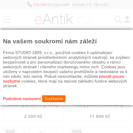
736 646 913
(pondělí - čtvrtek, 13 - 18 hod.)
KATEGORIE
Na vašem soukromí nám záleží
NOVÉ
NOVÉ
Firma STUDIO 1809, s.r.o., používá cookies k optimalizaci
webových stránek prostřednictvím analytických nástrojů, ke zvýšení
bezpečnosti a pro personalizaci doručovaného obsahu v rámci
webových stránek i cíleného marketingu mimo nich. Cookies jsou
uloženy v naprostém bezpečí vašeho prohlížeče a nedostane se k
nim nikdo, kdo nemá. Pokud nesouhlasíte, můžete
povolit pouze
nezbytné
cookies, které mají na starost základní funkce webových
stránek.
Podrobné nastavení
Souhlasím
Stříbrný prsten s granáty
Zlatý prsten s diamanty
2 200 Kč
11 800 Kč
NOVÉ
NOVÉ