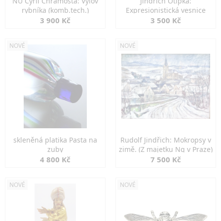
NU Cyril Chramosta: Výlov
Jindřich Otipka:
rybníka (komb.tech.)
Expresionistická vesnice
3 900 Kč
3 500 Kč
NOVÉ
NOVÉ
skleněná platika Pasta na
Rudolf Jindřich: Mokropsy v
zuby
zimě. (Z majetku Ng v Praze)
4 800 Kč
7 500 Kč
NOVÉ
NOVÉ