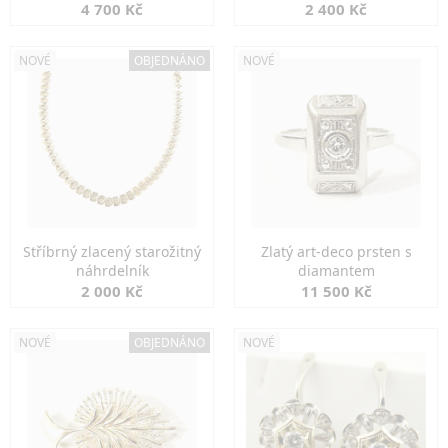
markazity
jemná elegance
4 700 Kč
2 400 Kč
NOVÉ
OBJEDNÁNO
NOVÉ
Stříbrný zlacený starožitný
Zlatý art-deco prsten s
náhrdelník
diamantem
2 000 Kč
11 500 Kč
NOVÉ
OBJEDNÁNO
NOVÉ