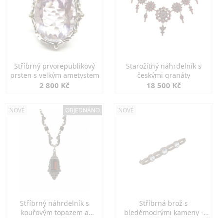
Stříbrný prvorepublikový
Starožitný náhrdelník s
prsten s velkým ametystem
českými granáty
2 800 Kč
18 500 Kč
NOVÉ
OBJEDNÁNO
NOVÉ
Stříbrný náhrdelník s
Stříbrná brož s
kouřovým topazem a
bleděmodrými kameny -