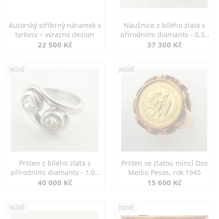
Autorský stříbrný náramek s
Náušnice z bílého zlata s
tyrkysy – výrazný design
přírodními diamanty - 0,30
ct
22 500 Kč
37 300 Kč
NOVÉ
NOVÉ
Prsten z bílého zlata s
Prsten se zlatou mincí Dos
přírodními diamanty - 1,00
Medio Pesos, rok 1945
ct
40 000 Kč
15 600 Kč
NOVÉ
NOVÉ