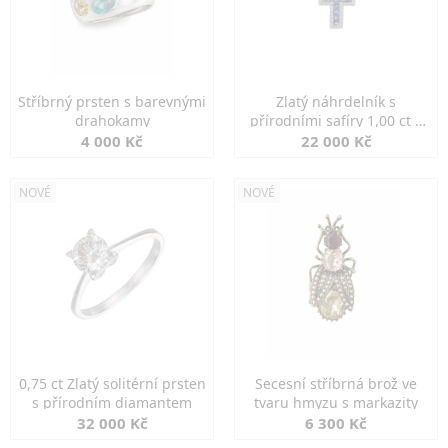
Stříbrný prsten s barevnými
Zlatý náhrdelník s
drahokamy
přírodními safíry 1,00 ct a
diamanty
4 000 Kč
22 000 Kč
NOVÉ
NOVÉ
0,75 ct Zlatý solitérní prsten
Secesní stříbrná brož ve
s přírodním diamantem
tvaru hmyzu s markazity
32 000 Kč
6 300 Kč