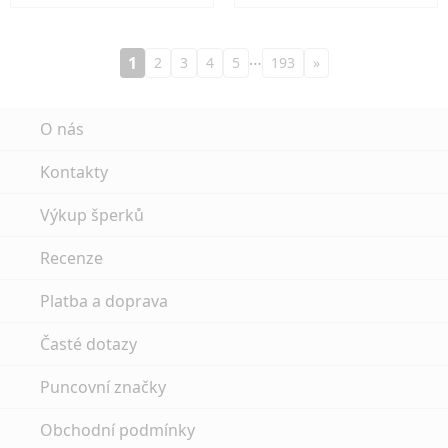
…
1
2
3
4
5
193
»
O nás
Kontakty
Výkup šperků
Recenze
Platba a doprava
Časté dotazy
Puncovní značky
Obchodní podmínky