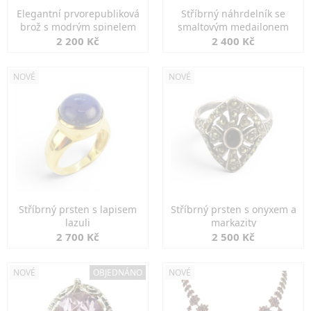
Elegantní prvorepubliková
Stříbrný náhrdelník se
brož s modrým spinelem
smaltovým medailonem
2 200 Kč
2 400 Kč
NOVÉ
NOVÉ
Stříbrný prsten s lapisem
Stříbrný prsten s onyxem a
lazuli
markazity
2 700 Kč
2 500 Kč
NOVÉ
OBJEDNÁNO
NOVÉ