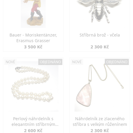
Bauer - Moriskentänzer,
Stříbrná brož - včela
Erasmus Grasser
3 500 Kč
2 300 Kč
NOVÉ
OBJEDNÁNO
NOVÉ
OBJEDNÁNO
Perlový náhrdelník s
Náhrdelník ze zlaceného
elegantním stříbrným
stříbra s velkým růženínem
zapínáním
2 600 Kč
2 300 Kč