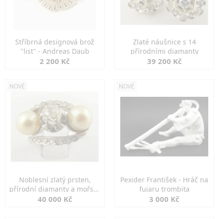
Stříbrná designová brož
Zlaté náušnice s 14
"list" - Andreas Daub
přírodními diamanty
2 200 Kč
39 200 Kč
NOVÉ
NOVÉ
Noblesní zlatý prsten,
Pexider František - Hráč na
přírodní diamanty a mořské
fujaru trombita
perly
40 000 Kč
3 000 Kč