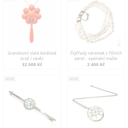
Grandiozní zlatá korálová
Čtyřřadý náramek z říčních
brož / závěs
perel - zapínání mašle
32 000 Kč
2 400 Kč
NOVÉ
NOVÉ