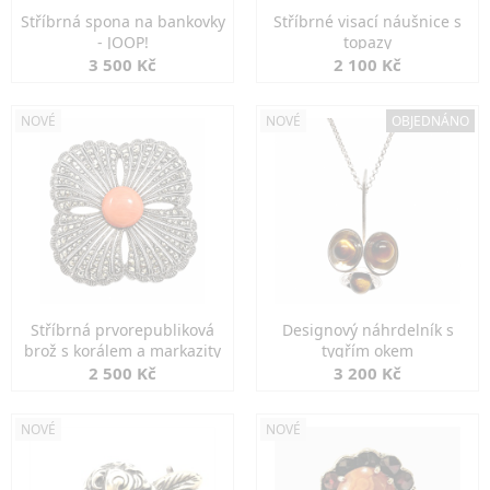
Stříbrná spona na bankovky
Stříbrné visací náušnice s
- JOOP!
topazy
3 500 Kč
2 100 Kč
NOVÉ
NOVÉ
OBJEDNÁNO
Stříbrná prvorepubliková
Designový náhrdelník s
brož s korálem a markazity
tygřím okem
2 500 Kč
3 200 Kč
NOVÉ
NOVÉ