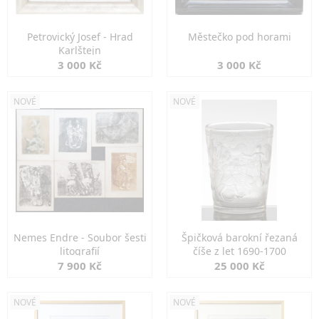
Petrovický Josef - Hrad
Městečko pod horami
Karlštejn
3 000 Kč
3 000 Kč
NOVÉ
NOVÉ
Nemes Endre - Soubor šesti
Špičková barokní řezaná
litografií
číše z let 1690-1700
7 900 Kč
25 000 Kč
NOVÉ
NOVÉ