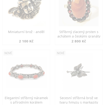
Miniaturní brož - anděl
Stříbrný zlacený prsten s
achátem a českými granáty
2 100 Kč
2 800 Kč
NOVÉ
NOVÉ
Elegantní stříbrný náramek
Secesní stříbrná brož ve
s přírodním korálem
tvaru hmyzu s markazity