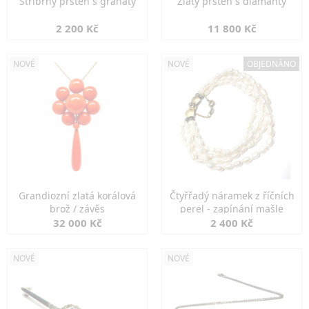
Stříbrný prsten s granáty
Zlatý prsten s diamanty
2 200 Kč
11 800 Kč
NOVÉ
NOVÉ
OBJEDNÁNO
Grandiozní zlatá korálová
Čtyřřadý náramek z říčních
brož / závěs
perel - zapínání mašle
32 000 Kč
2 400 Kč
NOVÉ
NOVÉ