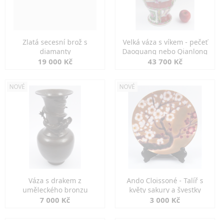
Zlatá secesní brož s
Velká váza s víkem - pečeť
diamanty
Daoguang nebo Qianlong
19 000 Kč
43 700 Kč
NOVÉ
NOVÉ
Váza s drakem z
Ando Cloissoné - Talíř s
uměleckého bronzu
květy sakury a švestky
7 000 Kč
3 000 Kč