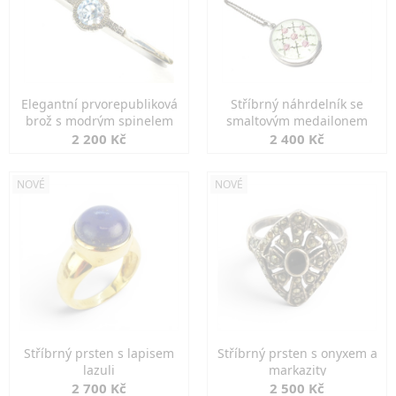
Elegantní prvorepubliková
Stříbrný náhrdelník se
brož s modrým spinelem
smaltovým medailonem
2 200 Kč
2 400 Kč
NOVÉ
NOVÉ
Stříbrný prsten s lapisem
Stříbrný prsten s onyxem a
lazuli
markazity
2 700 Kč
2 500 Kč