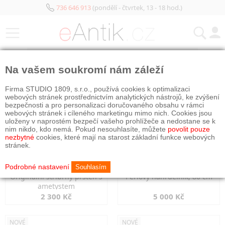
736 646 913
(pondělí - čtvrtek, 13 - 18 hod.)
KATEGORIE
Na vašem soukromí nám záleží
NOVÉ
NOVÉ
Firma STUDIO 1809, s.r.o., používá cookies k optimalizaci
webových stránek prostřednictvím analytických nástrojů, ke zvýšení
bezpečnosti a pro personalizaci doručovaného obsahu v rámci
webových stránek i cíleného marketingu mimo nich. Cookies jsou
uloženy v naprostém bezpečí vašeho prohlížeče a nedostane se k
nim nikdo, kdo nemá. Pokud nesouhlasíte, můžete
povolit pouze
nezbytné
cookies, které mají na starost základní funkce webových
stránek.
Podrobné nastavení
Souhlasím
Originální stříbrný prsten s
Perlový náhrdelník, 80 cm
ametystem
2 300 Kč
5 000 Kč
NOVÉ
NOVÉ