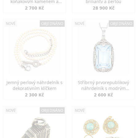
koňakovým kamenem a
brilianty a perlou
markazity
2 700 Kč
28 900 Kč
NOVÉ
OBJEDNÁNO
NOVÉ
OBJEDNÁNO
Jemný perlový náhrdelník s
Stříbrný prvorepublikový
dekorativním klíčkem
náhrdelník s modrým
spinelem
2 300 Kč
2 600 Kč
NOVÉ
OBJEDNÁNO
NOVÉ