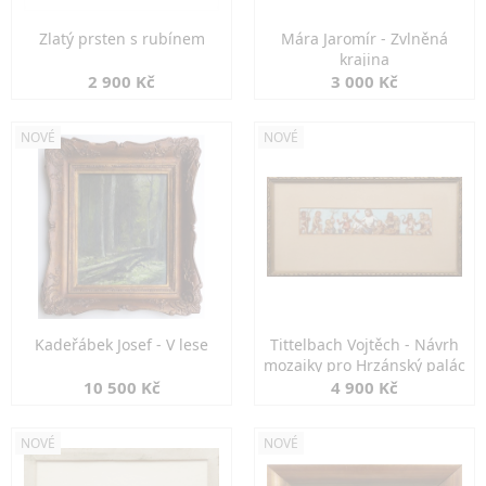
Zlatý prsten s rubínem
Mára Jaromír - Zvlněná
krajina
2 900 Kč
3 000 Kč
NOVÉ
NOVÉ
Kadeřábek Josef - V lese
Tittelbach Vojtěch - Návrh
mozaiky pro Hrzánský palác
10 500 Kč
4 900 Kč
NOVÉ
NOVÉ