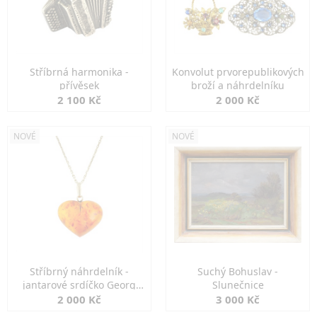
Stříbrná harmonika -
Konvolut prvorepublikových
přívěsek
broží a náhrdelníku
2 100 Kč
2 000 Kč
NOVÉ
NOVÉ
Stříbrný náhrdelník -
Suchý Bohuslav -
jantarové srdíčko Georg
Slunečnice
Kramer
2 000 Kč
3 000 Kč