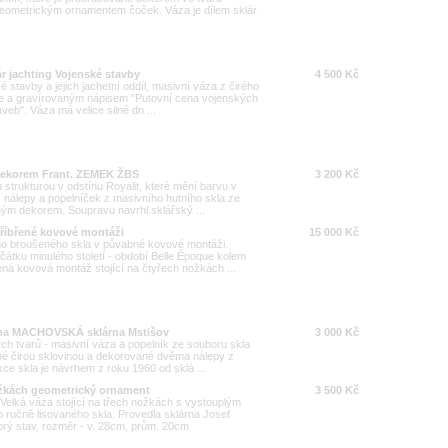
geometrickým ornamentem čoček. Váza je dílem sklár
 jachting Vojenské stavby
4 500 Kč
stavby a jejich jachetní oddíl, masivní váza z čirého
ice a gravírovaným nápisem "Putovní cena vojenských
veb". Váza má velice silné dn ...
 dekorem Frant. ZEMEK ŽBS
3 200 Kč
strukturou v odstínu Royalit, které mění barvu v
 s nálepy a popelníček z masivního hutního skla ze
ým dekorem. Soupravu navrhl sklářský ...
tříbřené kovové montáži
15 000 Kč
ho broušeného skla v půvabné kovové montáži.
átku minulého století - období Belle Époque kolem
ná kovová montáž stojící na čtyřech nožkách ...
na MACHOVSKÁ sklárna Mstišov
3 000 Kč
ch tvarů - masivní váza a popelník ze souboru skla
é čirou sklovinou a dekorované dvěma nálepy z
kce skla je návrhem z roku 1960 od sklá ...
žkách geometrický ornament
3 500 Kč
Velká váza stojící na třech nožkách s vystouplým
ručně lisovaného skla. Provedla sklárna Josef
rý stav, rozměr - v. 28cm, prům. 20cm