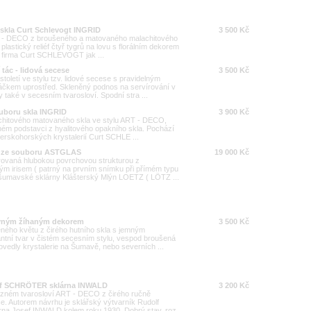
skla Curt Schlevogt INGRID
3 500 Kč
RT - DECO z broušeného a matovaného malachitového
 plastický reliéf čtyř tygrů na lovu s florálním dekorem
ie firma Curt SCHLEVOGT jak ...
 tác - lidová secese
3 500 Kč
toletí ve stylu tzv. lidové secese s pravidelným
táčkem uprostřed. Skleněný podnos na servírování v
aké v secesním tvarosloví. Spodní stra ...
ouboru skla INGRID
3 900 Kč
lachitového matovaného skla ve stylu ART - DECO,
ném podstavci z hyalitového opakního skla. Pochází
erskohorských krystalerií Curt SCHLE ...
TZ ze souboru ASTGLAS
19 000 Kč
rovaná hlubokou povrchovou strukturou z
ým irisem ( patrný na prvním snímku při přímém typu
 šumavské sklárny Klášterský Mlýn LOETZ ( LÖTZ ...
revným žíhaným dekorem
3 500 Kč
ného květu z čirého hutního skla s jemným
tní tvar v čistém secesním stylu, vespod broušená
rovedly krystalerie na Šumavě, nebo severních ...
olf SCHRÖTER sklárna INWALD
3 200 Kč
zném tvarosloví ART - DECO z čirého ručně
ce. Autorem návrhu je sklářský výtvarník Rudolf
na Josef INWALD kolem roku 1930. Dobrý stav, roz