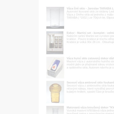
Váza čiré sklo - Jaroslav TARABA 
Autorské lisované sklo ze sklárny L
Váza z čirého skla od jednoho z mála
TARABA ( *1932 ) ze 70tých let. Elipso
Exbor - Martini set - komplet - velm
Nabízím raritní Martini set vyroben 
krabice . Pouze krabice je trochu otře
Krabice je velká 30x 28 cm . Obsahuje 
Váza hutní sklo zatavený dekor d
Masivní váza z autorského hutního sk
modré jádro je přejímané silnou vrstvo
a opálového skla. Autorem návrhu je sk
Secesní váza ambrové sklo foukané
Secesní váza z ambrového skla fouk
niťovými nálepy, které vytvářejí povr
kulatým hrdlem, spodní část je broušen
Matovaná váza broušený dekor "K
Vysoká masivní křišťálová váza jednod
broušené patce s povrchovým matován