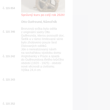
č. 115 854
Správný kurs po celý rok 2026!
Otto Gutfreund, Námořník
Bronzová soška byla odlita
č. 115 346
z originální sádry Otto
Gutfreunda, kterou posoudil doc.
Šetlík a v rámci limitované série
bylo zhotoveno pouze šest
číslovaných odlitků.
Jde o nerealizovaný návrh
na sochařskou výzdobu domu
Anglobanky v Praze a spadá
č. 115 242
do Gutfreundova třetího tvůrčího
období (1920 - 1925) - období
nové věcnosti a civilismu.
Výška 24,4 cm.
č. 115 243
č. 115 252