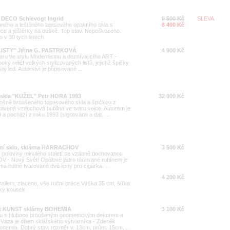
- DECO Schlevogt Ingrid
9 500 Kč
SLEVA
ného a leštěného lapisového opakního skla s
8 400 Kč
ce a ještěrky na ouškě. Top stav. Nepoškozeno.
 v 30 tych letech.
"LISTY" Jiřina G. PASTRKOVÁ
4 900 Kč
aru ve stylu Modernismu a doznívajícího ART -
ý reliéf velkých stylizovaných listů, jejichž špičky
tý led. Autorství je připisované ...
 skla "KUŽEL" Petr HORA 1993
32 000 Kč
ošně broušeného topasového skla a špičkou z
 zatavená vzduchová bublina ve tvaru vejce. Autorem je
 pochází z roku 1993 (signováno a dat. ...
tní sklo, sklárna HARRACHOV
3 500 Kč
z poloviny minulého století se vzácně dochovanou
 - Nový Svět! Opálové jádro tónované rubínem je
á hutně tvarované dvě lipny pro cigárka. ...
4 200 Kč
ilem, zlaceno, vše ruční práce.Výška 35 cm, šířka
zký kousek.
k KUNST sklárny BOHEMIA
3 100 Kč
aru s hluboce broušeným geometrickým dekorem a
Váza je dílem sklářského výtvarníka - Zdeněk
ohemia. Dobrý stav, rozměr v. 13cm, prům. 15cm, ...