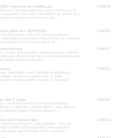
 "MOŘE" matované sklo BAROLAC
3 000 Kč
aného skla. Půvabný dekor plovoucích mořských ryb,
u matovaného lisovaného skla BAROLAC. Plastický a
buje luxusní francouzské dobové sklo ...
atavený dekor Jos. HOSPODKA
3 000 Kč
 skla dochovaná v původní dárkové krabičce s
modré jádro je přejímané silnou vrstvou čiré skloviny
a opálového skla. Autorem návrhu je ...
ínovou lazurou
3 500 Kč
u z čirého skla se světle citrínovou lazurou, která je
m dekorem. Široké hrdlo vázy je broušením tvarované
řídní uměleckořemeslná práce ...
ailony
3 000 Kč
šené. Válcovitého tvaru. Silnostěnná podstava s
h fazet. Sklenice ve spodní řadě se šesti
enými motivy ptáčků a rostlin, ve žluté lazuř ...
o skla, 5 x šapo
3 200 Kč
lky z hutně tvarovaného a výrazně barevného,
tového ( opakního - neprůsvitného ) skla. Sklo ve
y minulého století. Provedly sklárny v ...
čiré ručně lisované sklo
3 200 Kč
 dekorativní elegance, velký nástolec - mísa na
traně z čirého ručně lisovaného skla a okrajem
ako velký otevřený květ. Práce z počátku ...
 skla
7 500 Kč