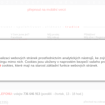
ROŽITNOSTI UMĚNÍ DES
přepnout na mobilní verzi
V čem jsme jiní?
Můj prodej
Přihlášení
Facebook
Můj nákup
Můj účet / Registr
Výkup šperků
Moje album
GDPR
/
AML
Jen poslední d
Í
alizaci webových stránek prostřednictvím analytických nástrojů, ke zv
BDOBÍ
STÁŘÍ NABÍDKY
ŘAZENÍ
SLE
tingu mimo nich. Cookies jsou uloženy v naprostém bezpečí vašeho pr
všechno
nejnovější napřed
je
é
cookies, které mají na starost základní funkce webových stránek.
jen poslední den
podle cen sestupně
jen poslední týden
jen poslední měsíc
ELEFONU:
volejte
736 646 913
(pondělí - čtvrtek, 13 - 18 hod.)
(1335)
přechod na zobra