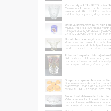
Váza ve stylu ART - DECO dekor
Masivní reliéfní váza z čirého matov
váza ve stylu ART - DECO ze soubor
v detailech jemný reliéf, který napodo
Dárková kazeta váza hutní sklo z
Masivní vázička z autorského hutního
nálepkou sklárny Crystalex. Kobaltově 
a v ní je zatavený dekor z rubínového 
Bohatě broušená a rytá váza s citr
Velmi dekorativní váza otevřeného tvar
probrušovaná a rytá bohatým florální
do vln a špiček. Luxusní sklo a prvot
Pohár se žlutými a rubínovými med
Sklo bezbarvé, žluté a rubínové, brou
prstencem. Broušená do deseti svislýc
broušenými medailony. Zdobenými brouš
Souprava z výrazně barevného Tang
Souprava pěti půvabný šálků s podšá
oranžového Tango skla s oušky z hyali
stylu ART - DECO z období první třetin
Secesní velmi dekorativní nástolec 
Vzletná secese inspirovaná přírodou a
ovoce s florálním reliéfem na spodní s
tvarovaným do mnoha drobných vlnek j
Velká kubistická žardiniera z čirého