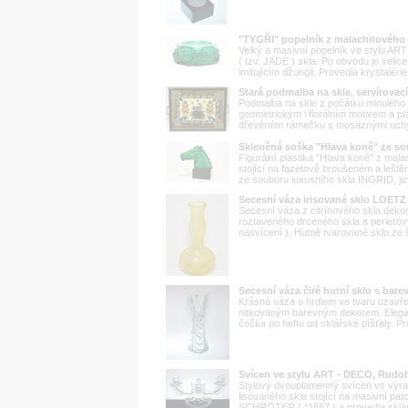
"TYGŘI" popelník z malachitového 
Velký a masivní popelník ve stylu A
( tzv. JADE ) skla. Po obvodu je velice
imitujícím džungli. Provedla krystalér
Stará podmalba na skle, servírovací
Podmalba na skle z počátku minulého s
geometrickým i florálním motivem a p
dřevěném rámečku s mosaznými uchy t
Skleněná soška "Hlava koně" ze s
Figurální plastika "Hlava koně" z ma
stojící na fazetově broušeném a leště
ze souboru luxusního skla INGRID, jiz
Secesní váza irisované sklo LOE
Secesní váza z citrínového skla deko
roztaveného drceného skla a perleťov
nasvícení ). Hutně tvarované sklo ze
Secesní váza čiré hutní sklo s ba
Krásná váza s hrdlem ve tvaru uzavře
nitkovaným barevným dekorem. Elegan
čočka po heftu od sklářské píšťaly. P
Svícen ve stylu ART - DECO, Rud
Stylový dvouplamenný svícen ve výra
lisovaného skla stojící na masivní pat
SCHRÖTER ( *1887 ) a provedla sklár