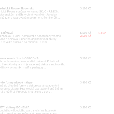
Lednické Rovne Slovensko
3 100 Kč
ednické Rovne součást koncernu SKLO - UNION.
 slovenských sklářských výtvarníků - Jaroslav
vitý tvar s rastrovaným povrchem, třemi terčík ...
i zajímavé
5 500 Kč
SLEVA
pod značkou Exbor. Kompletní a neporušený včetně
3 500 Kč
paná a špinavá. Super na doplnění vaší sbírky.
1 x velká sklenice na míchání , 1 x m ...
árková kazeta Jos. HOSPODKA
3 100 Kč
la dochovaná v původní dárkové etui. Kobaltově
u čiré skloviny a v ní je zatavený dekor z rubínového
lářský výtvarník, malíř a pedagog ...
 do formy niťové nálepy
3 900 Kč
aná do dřevěné formy a dekorovaná natavenými
chovou strukturu. Hranolovitý tvar zakončený širším
á a leštěná. Provedly krystalerie v seve ...
VĚT" sklárny BOHEMIA
3 200 Kč
uchého válcovitého tvaru stojící na fazetově
ím, které je probrušované dekorem ve tvaru