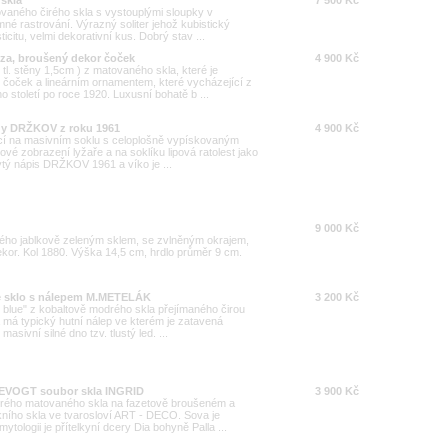
sovaného čirého skla s vystouplými sloupky v
emné rastrování. Výrazný soliter jehož kubistický
itu, velmi dekorativní kus. Dobrý stav ...
áza, broušený dekor čoček
4 900 Kč
 tl. stěny 1,5cm ) z matovaného skla, které je
oček a lineárním ornamentem, které vycházející z
 století po roce 1920. Luxusní bohatě b ...
ody DRŽKOV z roku 1961
4 900 Kč
jící na masivním soklu s celoplošně vypískovaným
é zobrazení lyžaře a na soklíku lipová ratolest jako
rytý nápis DRŽKOV 1961 a víko je ...
9 000 Kč
ného jablkově zeleným sklem, se zvlněným okrajem,
ekor. Kol 1880. Výška 14,5 cm, hrdlo průměr 9 cm.
vé sklo s nálepem M.METELÁK
3 200 Kč
 blue" z kobaltově modrého skla přejímaného čirou
a má typický hutní nálep ve kterém je zatavená
masivní silné dno tzv. tlustý led. ...
LEVOGT soubor skla INGRID
3 900 Kč
 čirého matovaného skla na fazetově broušeném a
kního skla ve tvarosloví ART - DECO. Sova je
ologii je přítelkyní dcery Dia bohyně Palla ...