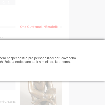
IGN
Otto Gutfreund, Námořník
ace
en
ýšení bezpečnosti a pro personalizaci doručovaného
VY
ohlížeče a nedostane se k nim nikdo, kdo nemá.
n slevy
zení
GALERIE