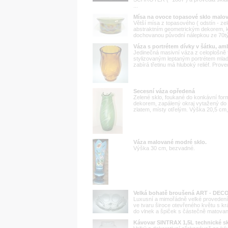
...
Mísa na ovoce topasové sklo mal
Větší mísa z topasového ( odstín - z
abstraktním geometrickým dekorem, kt
dochovanou původní nálepkou ze 70tých
Váza s portrétem dívky v šátku, am
Jedinečná masivní váza z celoplošně
stylizovaným leptaným portrétem mladé
zabírá třetinu má hluboký reliéf. Prov
Secesní váza opředená
Zelené sklo, foukané do konkávní form
dekorem, zapálený okraj vytažený do 
zlatem, místy otřelým. Výška 20,5 cm,
Váza malované modré sklo.
Výška 30 cm, bezvadné.
Velká bohatě broušená ART - DEC
Luxusní a mimořádně velké provedení
ve tvaru široce otevřeného květu s 
do vlnek a špiček s částečně matovaným
Kávovar SINTRAX 1,5L technické 