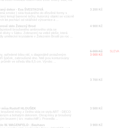
ovaný dekor - Eva ŠVESTKOVÁ
3 200 Kč
elená smoke ) skla foukaného do dřevěné formy s
erý lemují barevné tečky. Autorský objekt se vzácně
 let pochází od sklářské výtvarnice a ...
brové sklo Železný Brod
4 900 Kč
 fazetově broušeného ambrového skla se
 dívky v šátku. Zobrazení na velké ploše, která
edly umělecké krystalerie v Železném Brodě po roc ...
5 000 Kč
SLEVA
y, opředené bílou nití, s diagonálně protaženým
3 000 Kč
tří špiček, zabroušené dno. Nitě jsou konturovány
 průměr ve středu těla 8,5 cm. Výrobc ...
3 700 Kč
O mísa Rudolf HLOUŠEK
3 500 Kč
 broušené mísy z čirého skla ve stylu ART - DECO
krásným a bohatým dekorem. Okraj mísy je broušený
 brusem ( tzv. mattschliff ). Provedla ...
sklo W. WAGENFELD - Bauhaus
3 900 Kč