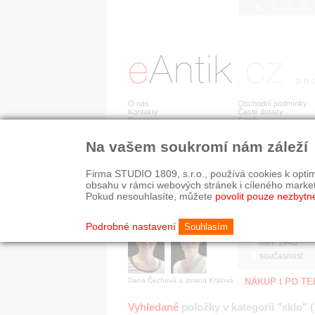
STA
O nás
Obchodní podmínky
Kontakty
Časté dotazy
Recenze
Ceník
Na vašem soukromí nám záleží
Jsme prověřená firma
RYCHLÉ HLEDÁN
V oboru působíme 22 let!
Firma STUDIO 1809, s.r.o., používá cookies k optim
Zákazníci u nás oceňují:
HISTORICKÉ O
obsahu v rámci webových stránek i cíleného marke
■ odborné zázemí
všechno
Pokud nesouhlasíte, můžete
povolit pouze nezbytn
■ bezpečné prostředí
před r. 1800
■ přátelskou atmosféru
19. stol.
Podrobné nastavení
Souhlasím
1890-1940
od r. 1940
současnost
Dana Čechová a Jolana Králová
NÁKUP I PO T
Vyhledané
položky v kategorii "sklo" 