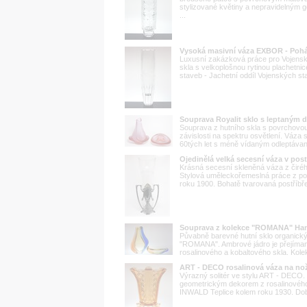
stylizované květiny a nepravidelným 
...
Vysoká masivní váza EXBOR - Pohár
Luxusní zakázková práce pro Vojenské 
skla s velkoplošnou rytinou plachetn
staveb - Jachetní oddíl Vojenských sta
Souprava Royalit sklo s leptaným
Souprava z hutního skla s povrchovou 
závislosti na spektru osvětlení. Váza
60tých let s méně vídaným odleptávan
Ojedinělá velká secesní váza v pos
Krásná secesní skleněná váza z čiré
Stylová uměleckořemeslná práce z poč
roku 1900. Bohatě tvarovaná postříbře
Souprava z kolekce "ROMANA" Ha
Půvabně barevné hutní sklo organický
"ROMANA". Ambrové jádro je přejíman
rosalinového a kobaltového skla. Kole
ART - DECO rosalinová váza na no
Výrazný solitér ve stylu ART - DECO. 
geometrickým dekorem z rosalinového 
INWALD Teplice kolem roku 1930. Dob