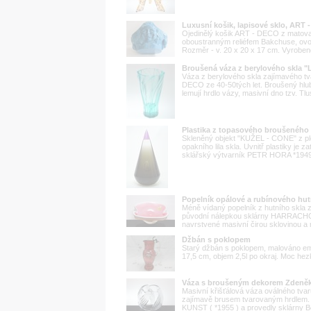
Luxusní košik, lapisové sklo, ART 
Ojedinělý košik ART - DECO z matova
oboustranným reliéfem Bakchuse, ovo
Rozměr - v. 20 x 20 x 17 cm. Vyrobeno
Broušená váza z berylového skla 
Váza z berylového skla zajímavého tv
DECO ze 40-50tých let. Broušený hlubok
lemují hrdlo vázy, masivní dno tzv. Tlus
Plastika z topasového broušeného
Skleněný objekt "KUŽEL - CONE" z pl
opakního lila skla. Uvnitř plastiky je
sklářský výtvarník PETR HORA *1949 a
Popelník opálové a rubínového hu
Méně vídaný popelník z hutního skla 
původní nálepkou sklárny HARRACHOV
navrstvené masivní čirou sklovinou a m
Džbán s poklopem
Starý džbán s poklopem, malováno ema
17,5 cm, objem 2,5l po okraj. Moc he
Váza s broušeným dekorem Zdeně
Masivní křišťálová váza oválného tv
zajímavě brusem tvarovaným hrdlem. 
KUNST ( *1955 ) a provedly sklárny B