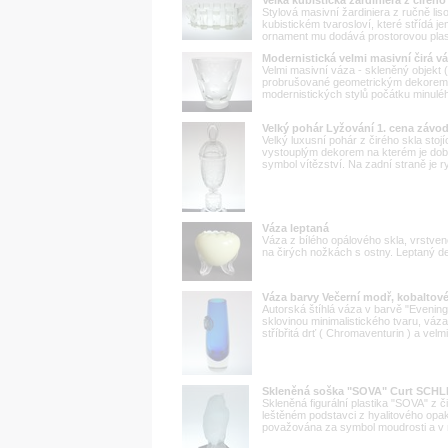
Stylová masivní žardiniera z ručně li
kubistickém tvarosloví, které střídá j
ornament mu dodává prostorovou plastic
Modernistická velmi masivní čirá v
Velmi masivní váza - skleněný objekt (
probrušované geometrickým dekorem č
modernistických stylů počátku minulého
Velký pohár Lyžování 1. cena záv
Velký luxusní pohár z čirého skla sto
vystouplým dekorem na kterém je dobov
symbol vítězství. Na zadní straně je 
Váza leptaná
Váza z bílého opálového skla, vrstve
na čirých nožkách s ostny. Leptaný d
Váza barvy Večerní modř, kobalto
Autorská štíhlá váza v barvě "Evening
sklovinou minimalistického tvaru, váz
stříbřitá drť ( Chromaventurin ) a velmi 
Skleněná soška "SOVA" Curt SCH
Skleněná figurální plastika "SOVA" z
leštěném podstavci z hyalitového opa
považována za symbol moudrosti a v myt