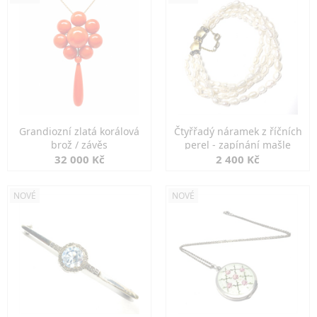
Grandiozní zlatá korálová
Čtyřřadý náramek z říčních
brož / závěs
perel - zapínání mašle
32 000 Kč
2 400 Kč
NOVÉ
NOVÉ