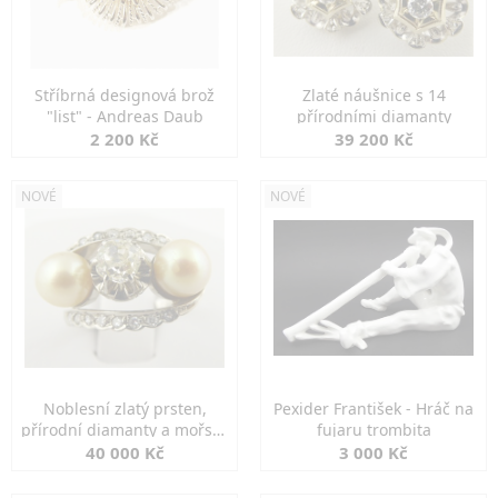
Stříbrná designová brož
Zlaté náušnice s 14
"list" - Andreas Daub
přírodními diamanty
2 200 Kč
39 200 Kč
NOVÉ
NOVÉ
Noblesní zlatý prsten,
Pexider František - Hráč na
přírodní diamanty a mořské
fujaru trombita
perly
40 000 Kč
3 000 Kč