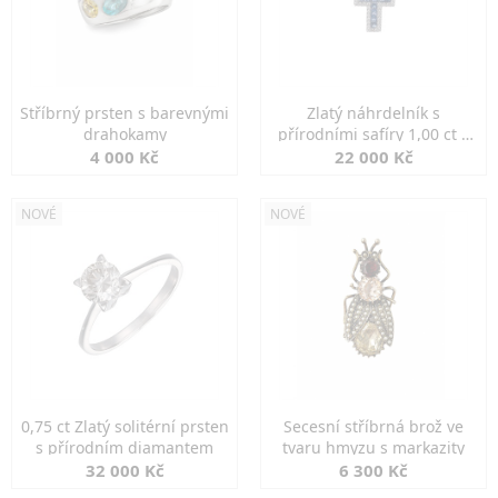
Stříbrný prsten s barevnými
Zlatý náhrdelník s
drahokamy
přírodními safíry 1,00 ct a
diamanty
4 000 Kč
22 000 Kč
NOVÉ
NOVÉ
0,75 ct Zlatý solitérní prsten
Secesní stříbrná brož ve
s přírodním diamantem
tvaru hmyzu s markazity
32 000 Kč
6 300 Kč