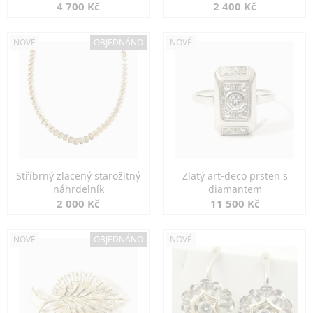
markazity
jemná elegance
4 700 Kč
2 400 Kč
NOVÉ
OBJEDNÁNO
NOVÉ
Stříbrný zlacený starožitný
Zlatý art-deco prsten s
náhrdelník
diamantem
2 000 Kč
11 500 Kč
NOVÉ
OBJEDNÁNO
NOVÉ