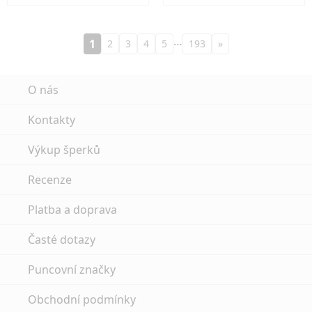
…
1
2
3
4
5
193
»
O nás
Kontakty
Výkup šperků
Recenze
Platba a doprava
Časté dotazy
Puncovní značky
Obchodní podmínky