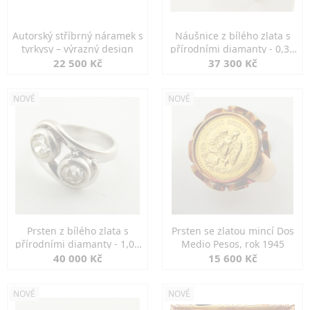
Autorský stříbrný náramek s
Náušnice z bílého zlata s
tyrkysy – výrazný design
přírodními diamanty - 0,30
ct
22 500 Kč
37 300 Kč
NOVÉ
NOVÉ
Prsten z bílého zlata s
Prsten se zlatou mincí Dos
přírodními diamanty - 1,00
Medio Pesos, rok 1945
ct
40 000 Kč
15 600 Kč
NOVÉ
NOVÉ