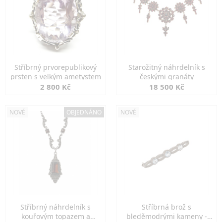
Stříbrný prvorepublikový
Starožitný náhrdelník s
prsten s velkým ametystem
českými granáty
2 800 Kč
18 500 Kč
NOVÉ
OBJEDNÁNO
NOVÉ
Stříbrný náhrdelník s
Stříbrná brož s
kouřovým topazem a
bleděmodrými kameny -