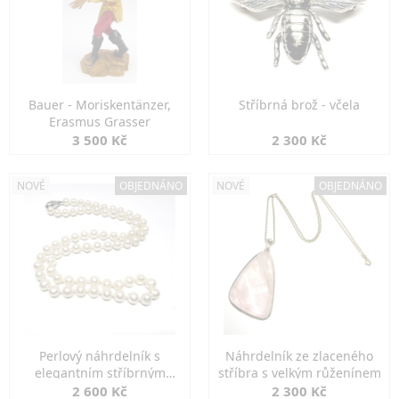
Bauer - Moriskentänzer,
Stříbrná brož - včela
Erasmus Grasser
3 500 Kč
2 300 Kč
NOVÉ
OBJEDNÁNO
NOVÉ
OBJEDNÁNO
Perlový náhrdelník s
Náhrdelník ze zlaceného
elegantním stříbrným
stříbra s velkým růženínem
zapínáním
2 600 Kč
2 300 Kč