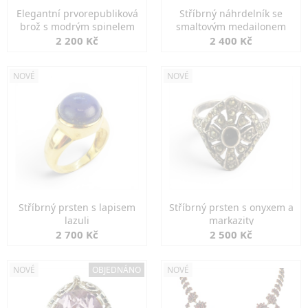
Elegantní prvorepubliková
Stříbrný náhrdelník se
brož s modrým spinelem
smaltovým medailonem
2 200 Kč
2 400 Kč
NOVÉ
NOVÉ
Stříbrný prsten s lapisem
Stříbrný prsten s onyxem a
lazuli
markazity
2 700 Kč
2 500 Kč
NOVÉ
OBJEDNÁNO
NOVÉ