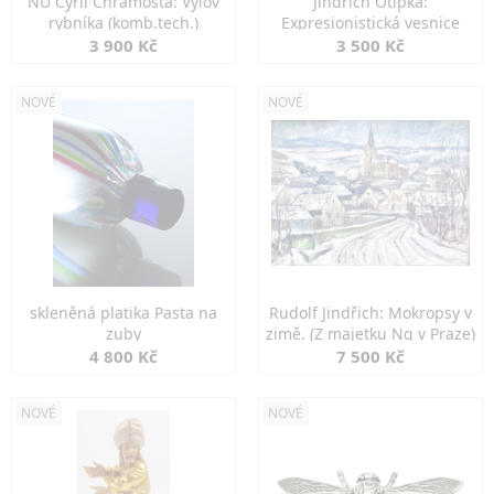
NU Cyril Chramosta: Výlov
Jindřich Otipka:
rybníka (komb.tech.)
Expresionistická vesnice
3 900 Kč
3 500 Kč
NOVÉ
NOVÉ
skleněná platika Pasta na
Rudolf Jindřich: Mokropsy v
zuby
zimě. (Z majetku Ng v Praze)
4 800 Kč
7 500 Kč
NOVÉ
NOVÉ