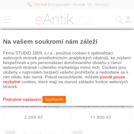
736 646 913
(pondělí - čtvrtek, 13 - 18 hod.)
KATEGORIE
Na vašem soukromí nám záleží
NOVÉ
NOVÉ
Firma STUDIO 1809, s.r.o., používá cookies k optimalizaci
webových stránek prostřednictvím analytických nástrojů, ke zvýšení
bezpečnosti a pro personalizaci doručovaného obsahu v rámci
webových stránek i cíleného marketingu mimo nich. Cookies jsou
uloženy v naprostém bezpečí vašeho prohlížeče a nedostane se k
nim nikdo, kdo nemá. Pokud nesouhlasíte, můžete
povolit pouze
nezbytné
cookies, které mají na starost základní funkce webových
stránek.
Podrobné nastavení
Souhlasím
Stříbrný prsten s granáty
Zlatý prsten s diamanty
2 200 Kč
11 800 Kč
NOVÉ
NOVÉ