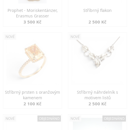
Prophet - Moriskentänzer,
Stříbrný flakon
Erasmus Grasser
3 500 Kč
2 500 Kč
NOVÉ
NOVÉ
Stříbrný prsten s oranžovým
Stříbrný náhrdelník s
kamenem
motivem listů
2 100 Kč
2 500 Kč
NOVÉ
OBJEDNÁNO
NOVÉ
OBJEDNÁNO