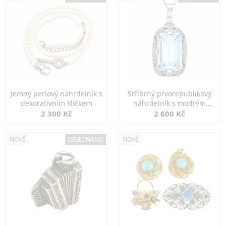
Jemný perlový náhrdelník s
Stříbrný prvorepublikový
dekorativním klíčkem
náhrdelník s modrým
spinelem
2 300 Kč
2 600 Kč
NOVÉ
OBJEDNÁNO
NOVÉ