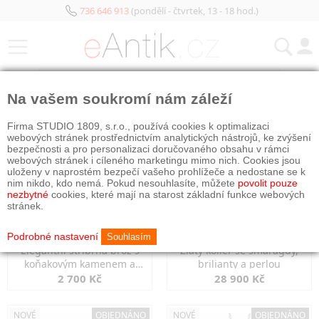
736 646 913
(pondělí - čtvrtek, 13 - 18 hod.)
KATEGORIE
Na vašem soukromí nám záleží
NOVÉ
NOVÉ
Firma STUDIO 1809, s.r.o., používá cookies k optimalizaci
webových stránek prostřednictvím analytických nástrojů, ke zvýšení
bezpečnosti a pro personalizaci doručovaného obsahu v rámci
webových stránek i cíleného marketingu mimo nich. Cookies jsou
uloženy v naprostém bezpečí vašeho prohlížeče a nedostane se k
nim nikdo, kdo nemá. Pokud nesouhlasíte, můžete
povolit pouze
nezbytné
cookies, které mají na starost základní funkce webových
stránek.
Podrobné nastavení
Souhlasím
Elegantní stříbrná brož s
Zlatý kolier se smaragdy,
koňakovým kamenem a
brilianty a perlou
markazity
2 700 Kč
28 900 Kč
NOVÉ
OBJEDNÁNO
NOVÉ
OBJEDNÁNO