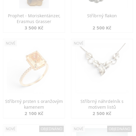
Prophet - Moriskentänzer,
Stříbrný flakon
Erasmus Grasser
3 500 Kč
2 500 Kč
NOVÉ
NOVÉ
Stříbrný prsten s oranžovým
Stříbrný náhrdelník s
kamenem
motivem listů
2 100 Kč
2 500 Kč
NOVÉ
OBJEDNÁNO
NOVÉ
OBJEDNÁNO