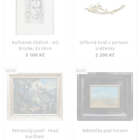
Kulhánek Oldřich - KG
Stříbrná brož s perlami -
Brücke, Ex libris
sněženky
3 100 Kč
2 200 Kč
NOVÉ
NOVÉ
Petrovický Josef - Hrad
Městečko pod horami
Karlštejn