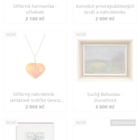
Stříbrná harmonika -
Konvolut prvorepublikových
přívěsek
broží a náhrdelníku
2 100 Kč
2 000 Kč
NOVÉ
NOVÉ
Stříbrný náhrdelník -
Suchý Bohuslav -
jantarové srdíčko Georg
Slunečnice
Kramer
2 000 Kč
3 000 Kč
NOVÉ
NOVÉ
OBJEDNÁNO