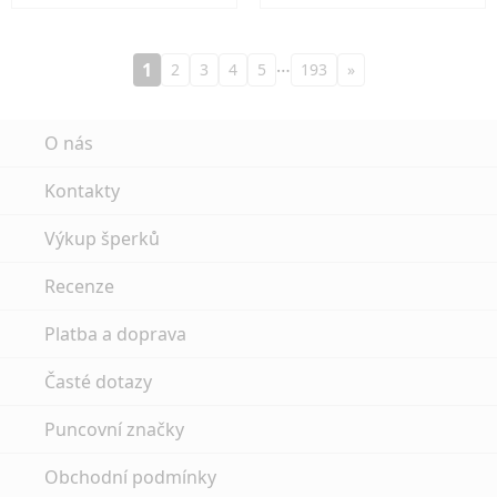
…
1
2
3
4
5
193
»
O nás
Kontakty
Výkup šperků
Recenze
Platba a doprava
Časté dotazy
Puncovní značky
Obchodní podmínky