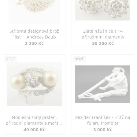
Stříbrná designová brož
Zlaté náušnice s 14
"list" - Andreas Daub
přírodními diamanty
2 200 Kč
39 200 Kč
NOVÉ
NOVÉ
Noblesní zlatý prsten,
Pexider František - Hráč na
přírodní diamanty a mořské
fujaru trombita
perly
40 000 Kč
3 000 Kč