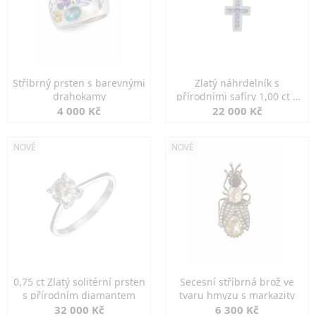
Stříbrný prsten s barevnými
Zlatý náhrdelník s
drahokamy
přírodními safíry 1,00 ct a
diamanty
4 000 Kč
22 000 Kč
NOVÉ
NOVÉ
0,75 ct Zlatý solitérní prsten
Secesní stříbrná brož ve
s přírodním diamantem
tvaru hmyzu s markazity
32 000 Kč
6 300 Kč