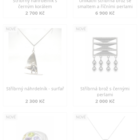
Stříbrný náhrdelník s
Unikátní stříbrná brož se
černým korálem
smaltem a říčními perlami
2 700 Kč
6 900 Kč
NOVÉ
NOVÉ
Stříbrný náhrdelník - surfař
Stříbrná brož s černými
perlami
2 300 Kč
2 000 Kč
NOVÉ
NOVÉ