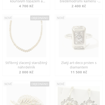
kouřovým topazem a
bleděmodrými kameny -
markazity
jemná elegance
4 700 Kč
2 400 Kč
NOVÉ
OBJEDNÁNO
NOVÉ
Stříbrný zlacený starožitný
Zlatý art-deco prsten s
náhrdelník
diamantem
2 000 Kč
11 500 Kč
NOVÉ
OBJEDNÁNO
NOVÉ