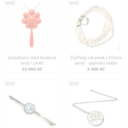
NOVÉ
NOVÉ
Grandiozní zlatá korálová
Čtyřřadý náramek z říčních
brož / závěs
perel - zapínání mašle
32 000 Kč
2 400 Kč
NOVÉ
NOVÉ