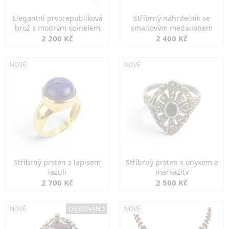
Elegantní prvorepubliková
Stříbrný náhrdelník se
brož s modrým spinelem
smaltovým medailonem
2 200 Kč
2 400 Kč
NOVÉ
NOVÉ
Stříbrný prsten s lapisem
Stříbrný prsten s onyxem a
lazuli
markazity
2 700 Kč
2 500 Kč
NOVÉ
OBJEDNÁNO
NOVÉ