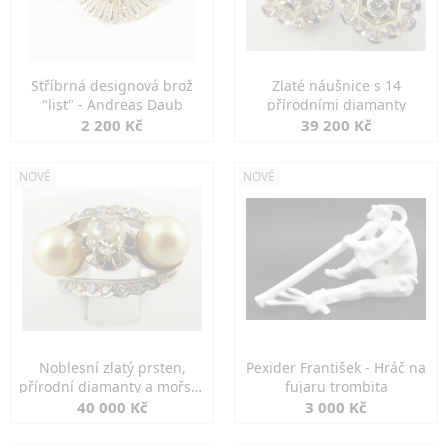
Stříbrná designová brož
Zlaté náušnice s 14
"list" - Andreas Daub
přírodními diamanty
2 200 Kč
39 200 Kč
NOVÉ
NOVÉ
Noblesní zlatý prsten,
Pexider František - Hráč na
přírodní diamanty a mořské
fujaru trombita
perly
40 000 Kč
3 000 Kč