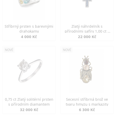
Stříbrný prsten s barevnými
Zlatý náhrdelník s
drahokamy
přírodními safíry 1,00 ct a
diamanty
4 000 Kč
22 000 Kč
NOVÉ
NOVÉ
0,75 ct Zlatý solitérní prsten
Secesní stříbrná brož ve
s přírodním diamantem
tvaru hmyzu s markazity
32 000 Kč
6 300 Kč