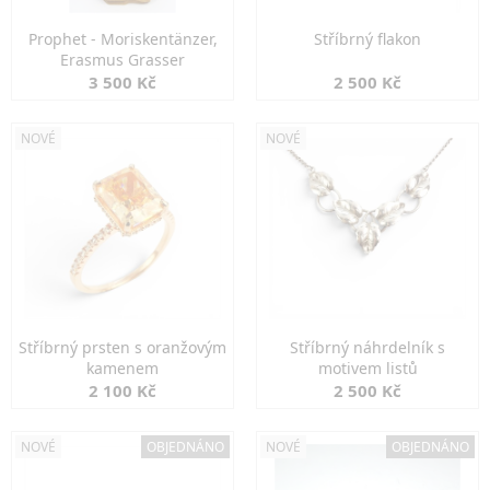
Prophet - Moriskentänzer,
Stříbrný flakon
Erasmus Grasser
3 500 Kč
2 500 Kč
NOVÉ
NOVÉ
Stříbrný prsten s oranžovým
Stříbrný náhrdelník s
kamenem
motivem listů
2 100 Kč
2 500 Kč
NOVÉ
OBJEDNÁNO
NOVÉ
OBJEDNÁNO