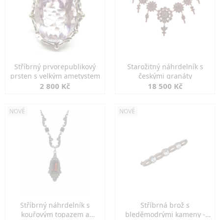
Stříbrný prvorepublikový
Starožitný náhrdelník s
prsten s velkým ametystem
českými granáty
2 800 Kč
18 500 Kč
NOVÉ
NOVÉ
Stříbrný náhrdelník s
Stříbrná brož s
kouřovým topazem a
bleděmodrými kameny -