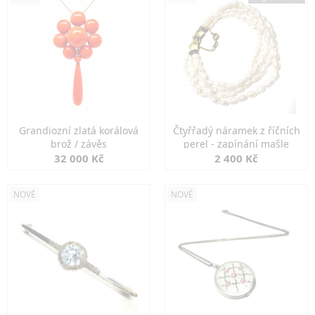
Grandiozní zlatá korálová
Čtyřřadý náramek z říčních
brož / závěs
perel - zapínání mašle
32 000 Kč
2 400 Kč
NOVÉ
NOVÉ