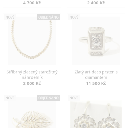
markazity
jemná elegance
4 700 Kč
2 400 Kč
NOVÉ
OBJEDNÁNO
NOVÉ
Stříbrný zlacený starožitný
Zlatý art-deco prsten s
náhrdelník
diamantem
2 000 Kč
11 500 Kč
NOVÉ
OBJEDNÁNO
NOVÉ