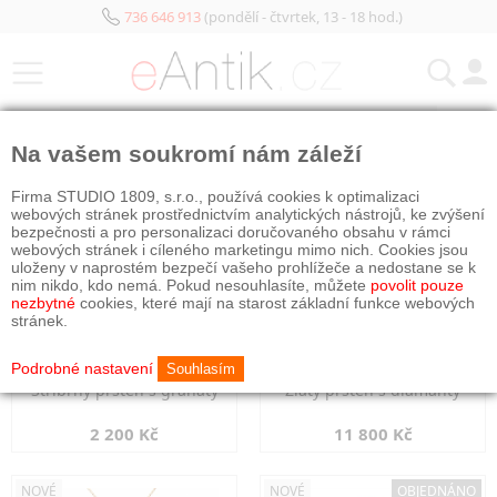
736 646 913
(pondělí - čtvrtek, 13 - 18 hod.)
KATEGORIE
Na vašem soukromí nám záleží
NOVÉ
NOVÉ
Firma STUDIO 1809, s.r.o., používá cookies k optimalizaci
webových stránek prostřednictvím analytických nástrojů, ke zvýšení
bezpečnosti a pro personalizaci doručovaného obsahu v rámci
webových stránek i cíleného marketingu mimo nich. Cookies jsou
uloženy v naprostém bezpečí vašeho prohlížeče a nedostane se k
nim nikdo, kdo nemá. Pokud nesouhlasíte, můžete
povolit pouze
nezbytné
cookies, které mají na starost základní funkce webových
stránek.
Podrobné nastavení
Souhlasím
Stříbrný prsten s granáty
Zlatý prsten s diamanty
2 200 Kč
11 800 Kč
NOVÉ
NOVÉ
OBJEDNÁNO