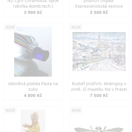
NU Cyril Chramosta: Výlov
Jindřich Otipka:
rybníka (komb.tech.)
Expresionistická vesnice
3 900 Kč
3 500 Kč
NOVÉ
NOVÉ
skleněná platika Pasta na
Rudolf Jindřich: Mokropsy v
zuby
zimě. (Z majetku Ng v Praze)
4 800 Kč
7 500 Kč
NOVÉ
NOVÉ