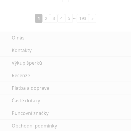
…
1
2
3
4
5
193
»
O nás
Kontakty
Výkup šperků
Recenze
Platba a doprava
Časté dotazy
Puncovní značky
Obchodní podmínky