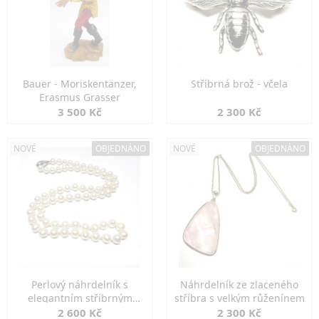
Bauer - Moriskentänzer,
Stříbrná brož - včela
Erasmus Grasser
3 500 Kč
2 300 Kč
NOVÉ
OBJEDNÁNO
NOVÉ
OBJEDNÁNO
Perlový náhrdelník s
Náhrdelník ze zlaceného
elegantním stříbrným
stříbra s velkým růženínem
zapínáním
2 600 Kč
2 300 Kč