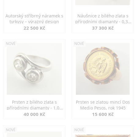
Autorský stříbrný náramek s
Náušnice z bílého zlata s
tyrkysy – výrazný design
přírodními diamanty - 0,30
ct
22 500 Kč
37 300 Kč
NOVÉ
NOVÉ
Prsten z bílého zlata s
Prsten se zlatou mincí Dos
přírodními diamanty - 1,00
Medio Pesos, rok 1945
ct
40 000 Kč
15 600 Kč
NOVÉ
NOVÉ