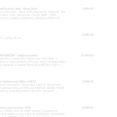
anžového skla - Nový Svět,
3 000 Kč
žového skla - Nový Svět, Harrachov Opálové, čiré,
na Nový Svět, Harrachov, Čechy 1880 - 1900.
ncem, kulatou podstavou, klenutou střední čá ...
9 500 Kč
977, výška 18 cm.
ROUBÍČEK - sklárna Exbror
12 000 Kč
 plastiky z masivního čirého skla "HRUŠKA" s
drem a vybroušeným výřezem, který odhaluje krásu
ský výtvarník a sochař René ROUBÍČEK (*1922 + ...
klo Klášterecký Mlýn LOETZ
3 900 Kč
razně barevného Tango skla, které je olemované
roušená čočka po heftu od sklářské píšťaly. Hutně
toletí je pravděpodobně návrhem rakouské ...
nion Libochovice 1978
4 900 Kč
e z čirého skla na vnější straně s organickým
 lisovaného z roku 1978 od sklářského výtvarníka -