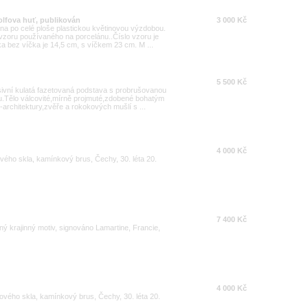
olfova huť, publikován
3 000 Kč
na po celé ploše plastickou květinovou výzdobou.
vzoru používaného na porcelánu..Číslo vzoru je
a bez víčka je 14,5 cm, s víčkem 23 cm. M ...
5 500 Kč
asivní kulatá fazetovaná podstava s probrušovanou
u.Tělo válcovité,mírně projmuté,zdobené bohatým
rchitektury,zvěře a rokokových mušlí s ...
4 000 Kč
vého skla, kamínkový brus, Čechy, 30. léta 20.
7 400 Kč
ný krajinný motiv, signováno Lamartine, Francie,
4 000 Kč
ového skla, kamínkový brus, Čechy, 30. léta 20.