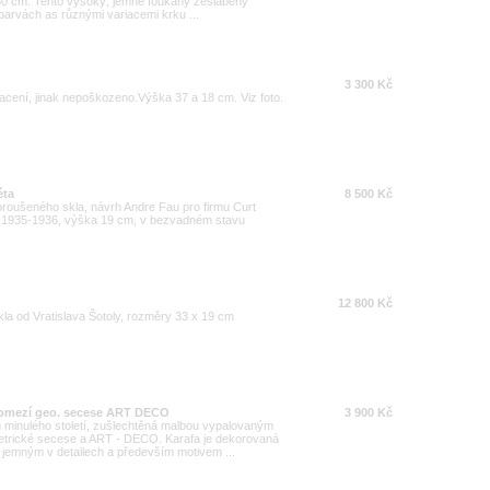
0 cm. Tento vysoký, jemně foukaný zeslabený
 barvách as různými variacemi krku ...
3 300 Kč
acení, jinak nepoškozeno.Výška 37 a 18 cm. Viz foto.
éta
8 500 Kč
a broušeného skla, návrh Andre Fau pro firmu Curt
, 1935-1936, výška 19 cm, v bezvadném stavu
12 800 Kč
skla od Vratislava Šotoly, rozměry 33 x 19 cm
pomezí geo. secese ART DECO
3 900 Kč
u minulého století, zušlechtěná malbou vypalovaným
trické secese a ART - DECO. Karafa je dekorovaná
jemným v detailech a především motivem ...