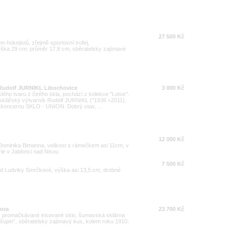
27 500 Kč
 hokejistů, zřejmě sportovní trofej,
ška 29 cm, průměr 17,8 cm; sběratelsky zajímavé
 Rudolf JURNIKL Libochovice
3 000 Kč
lého tvaru z čirého skla, pochází z kolekce "Lotos".
sklářský výtvarník Rudolf JURNIKL (*1936 +2011),
 koncernu SKLO - UNION. Dobrý stav, ...
12 000 Kč
 Dominika Bimanna, velikost s rámečkem asi 11cm, v
ie v Jablonci nad Nisou
7 500 Kč
od Ludviky Smrčkové, výška asi 13,5 cm, drobné
nora
23 700 Kč
 promačkávané irisované sklo, šumavská sklárna
h šupin”, sběratelsky zajímavý kus, kolem roku 1910;