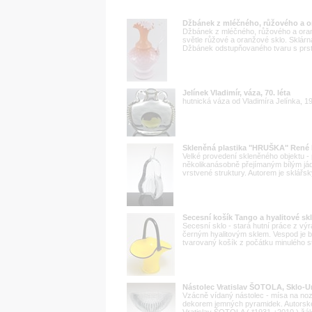
Džbánek z mléčného, růžového a or
Džbánek z mléčného, růžového a oran
světle růžové a oranžové sklo. Sklár
Džbánek odstupňovaného tvaru s prste
Jelínek Vladimír, váza, 70. léta
hutnická váza od Vladimíra Jelínka, 1
Skleněná plastika "HRUŠKA" René 
Velké provedení skleněného objektu -
několikanásobně přejímaným bílým já
vrstvené struktury. Autorem je sklář
Secesní košík Tango a hyalitové s
Secesní sklo - stará hutní práce z vý
černým hyalitovým sklem. Vespod je b
tvarovaný košík z počátku minulého s
Nástolec Vratislav ŠOTOLA, Sklo-U
Vzácně vídaný nástolec - mísa na noz
dekorem jemných pyramidek. Autorské