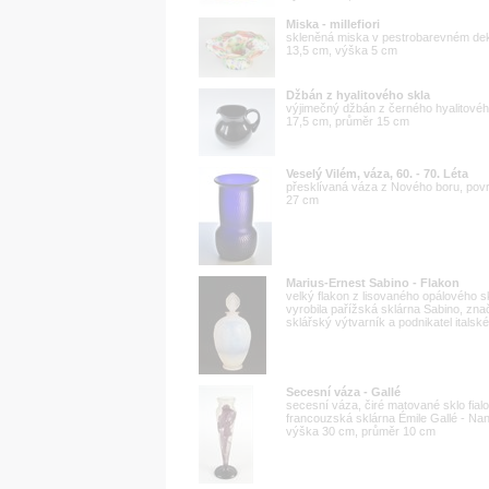
Miska - millefiori
skleněná miska v pestrobarevném dekoru
13,5 cm, výška 5 cm
Džbán z hyalitového skla
výjimečný džbán z černého hyalitového 
17,5 cm, průměr 15 cm
Veselý Vilém, váza, 60. - 70. Léta
přesklívaná váza z Nového boru, povr
27 cm
Marius-Ernest Sabino - Flakon
velký flakon z lisovaného opálového sk
vyrobila pařížská sklárna Sabino, zn
sklářský výtvarník a podnikatel italsk
Secesní váza - Gallé
secesní váza, čiré matované sklo fia
francouzská sklárna Émile Gallé - Na
výška 30 cm, průměr 10 cm