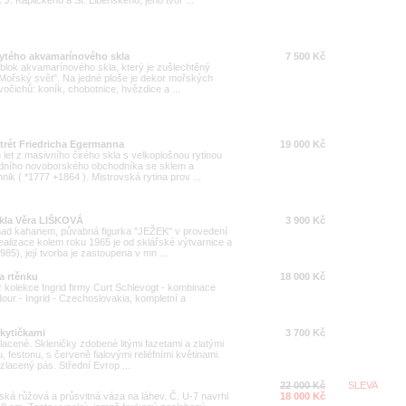
. Kaplického a St. Libenského, jeho tvor ...
rytého akvamarínového skla
7 500 Kč
 blok akvamarínového skla, který je zušlechtěný
"Mořský svět". Na jedné ploše je dekor mořských
vočichů: koník, chobotnice, hvězdice a ...
trét Friedricha Egermanna
19 000 Kč
 let z masivního čirého skla s velkoplošnou rytinou
edního novoborského obchodníka se sklem a
ik ( *1777 +1864 ). Mistrovská rytina prov ...
skla Věra LIŠKOVÁ
3 900 Kč
 nad kahanem, půvabná figurka "JEŽEK" v provedení
alizace kolem roku 1965 je od sklářské výtvarnice a
5), její tvorba je zastoupena v mn ...
a rtěnku
18 000 Kč
 kolekce Ingrid firmy Curt Schlevogt - kombinace
our - Ingrid - Czechoslovakia, kompletní a
 kytičkami
3 700 Kč
lacené. Skleničky zdobené litými fazetami a zlatými
, festonu, s červeně fialovými reliéfními květinami.
zlacený pás. Střední Evrop ...
22 000 Kč
SLEVA
ská růžová a průsvitná váza na láhev. Č. U-7 navrhl
18 000 Kč