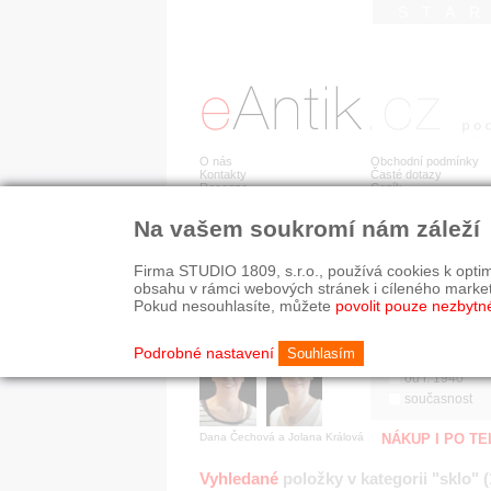
STA
O nás
Obchodní podmínky
Kontakty
Časté dotazy
Recenze
Ceník
Na vašem soukromí nám záleží
Jsme prověřená firma
RYCHLÉ HLEDÁN
V oboru působíme 22 let!
Firma STUDIO 1809, s.r.o., používá cookies k optim
Zákazníci u nás oceňují:
HISTORICKÉ O
obsahu v rámci webových stránek i cíleného marke
■ odborné zázemí
všechno
Pokud nesouhlasíte, můžete
povolit pouze nezbytn
■ bezpečné prostředí
před r. 1800
■ přátelskou atmosféru
19. stol.
Podrobné nastavení
Souhlasím
1890-1940
od r. 1940
současnost
Dana Čechová a Jolana Králová
NÁKUP I PO T
Vyhledané
položky v kategorii "sklo" 