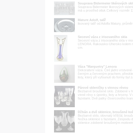
Souprava Bidermeier likérových skl
Souprava Bidermeier likerových sklen
má u prostřed otluk.Celkový rozměr 
Mature Adolf, talíř
lisovaný talíř od Adolfa Matury, průmě
Secesní váza z irisovaného skla
Secesní váza z irisovaného skla v m
LENORA. Rakousko-Uhersko kolem ro
cm.
Váza "Marquetry" Lenora
Dekorativní váza. Čiré jádro vrstvené
černým a červeným prachem, přesklen
listy, který při vyfounutí do formy byl
Párové skleničky s vinnou révou
Bezbarvé broušené sklo. Zdobené v 
vinné révy s úponky, listy a hrozny. V 
fazetami. Dvě patky čtvercového tvaru
Džbán a dvě sklenice, broušené květ
Bezbarvé sklo, olovnatý křišťál, bro
Nožka sklenice s fazetami. Zespodu 
sklenice zdobené broušeným motivem luč