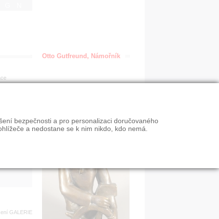
IGN
Otto Gutfreund, Námořník
ace
en
ýšení bezpečnosti a pro personalizaci doručovaného
VY
ohlížeče a nedostane se k nim nikdo, kdo nemá.
n slevy
zení
GALERIE