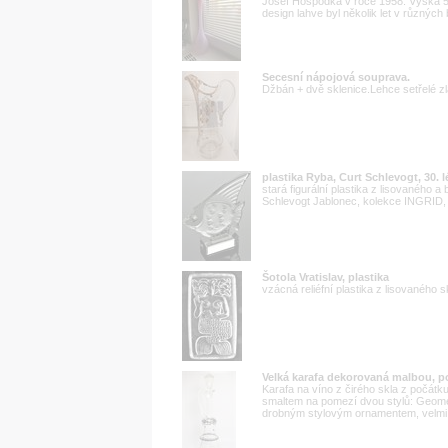
Josef Hospodka v roce 1958. Výška 5
design lahve byl několik let v různých
Secesní nápojová souprava.
Džbán + dvě sklenice.Lehce setřelé zl
plastika Ryba, Curt Schlevogt, 30. l
stará figurální plastika z lisovaného 
Schlevogt Jablonec, kolekce INGRID
Šotola Vratislav, plastika
vzácná reliéfní plastika z lisovaného 
Velká karafa dekorovaná malbou, 
Karafa na víno z čirého skla z počátk
smaltem na pomezí dvou stylů: Geome
drobným stylovým ornamentem, velmi 