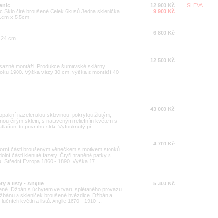
enic
12 900 Kč
SLEVA
ic.Sklo čiré broušené.Celek 6kusů.Jedna sklenička
9 900 Kč
11cm x 5,5cm.
6 800 Kč
r 24 cm
12 500 Kč
osazné montáži. Produkce šumavské sklárny
ku 1900. Výška vázy 30 cm. výška s montáží 40
43 000 Kč
 opakní nazelenalou sklovinou, pokrytou žlutým,
ou čirým sklem, s nataveným reliefním květem s
 zatlačen do povrchu skla. Vyfouknutý př ...
4 700 Kč
horní části broušeným věnečkem s motivem stonků
dolní části klenuté fazety. Čtyři hraněné patky s
. Střední Evropa 1860 - 1890. Výška 17 ...
y a listy - Anglie
5 300 Kč
ušené. Džbán s úchytem ve tvaru splétaného provazu.
džbánu a skleniček broušené hvězdice. Džbán a
ních květin a listů. Anglie 1870 - 1910 ...