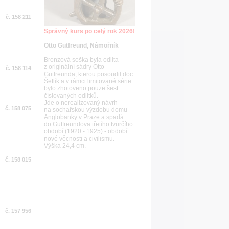
č. 158 211
Správný kurs po celý rok 2026!
Otto Gutfreund, Námořník
Bronzová soška byla odlita
z originální sádry Otto
č. 158 114
Gutfreunda, kterou posoudil doc.
Šetlík a v rámci limitované série
bylo zhotoveno pouze šest
číslovaných odlitků.
Jde o nerealizovaný návrh
č. 158 075
na sochařskou výzdobu domu
Anglobanky v Praze a spadá
do Gutfreundova třetího tvůrčího
období (1920 - 1925) - období
nové věcnosti a civilismu.
Výška 24,4 cm.
č. 158 015
č. 157 956