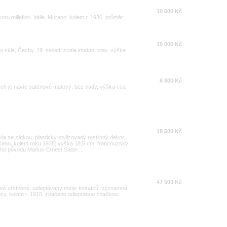
10 600 Kč
 millefiori, Itálie, Murano, kolem r. 1930, průměr
15 000 Kč
skla, Čechy, 19. století, zcela intaktní stav, výška
6 800 Kč
ch je navíc saténově matový, bez vady, výška cca
18 500 Kč
la se zátkou, plastický stylizovaný rostlinný dekor,
ačeno, kolem roku 1935; výška 18,5 cm; francouzský
ého původu Marius-Ernest Sabin ...
47 500 Kč
lově vrstvené, odleptávaný motiv kosatců, významná
ncy, kolem r. 1910, značeno odleptanou značkou;