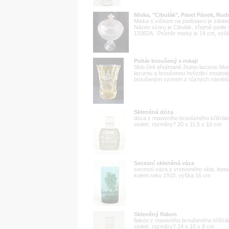
Miska, "Cibulák", Pavel Pánek, Rud
Miska s víčkem na podstavci je zdobe
Název vzoru je Cibulák, zřejmě podle 
13362A. .Průměr misky je 14 cm, výšk
Pohár broušený s rokaji
Sklo čiré přejímané žlutou lazurou.M
lazurou a broušenou hvězdicí zespod
broušeným vzorem z různých námětů-a
Skleněná dóza
dóza z masivního broušeného křišťálo
století, rozměry? 20 x 11,5 x 10 cm
Secesní skleněná váza
secesní váza z vrstveného skla, lepta
kolem roku 1910; výška 16 cm
Skleněný flakon
flakón z masivního broušeného křišťál
století, rozměry? 24 x 10 x 8 cm