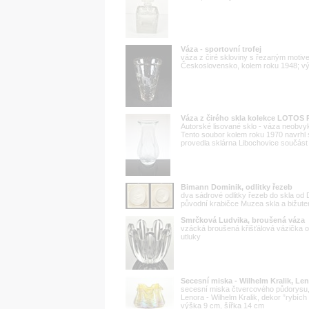
Váza - sportovní trofej
váza z čiré skloviny s řezaným motivem
Československo, kolem roku 1948; vý
Váza z čirého skla kolekce LOTOS
Autorské lisované sklo - váza neobvyk
Tento soubor kolem roku 1970 navrhl 
provedla sklárna Libochovice součást
Bimann Dominik, odlitky řezeb
dva sádrové odlitky řezeb do skla od
původní krabičce Muzea skla a bižuter
Smrčková Ludvika, broušená váza
vzácká broušená křišťálová vázička 
utluky
Secesní miska - Wilhelm Kralik, Le
secesní miska čtvercového půdorysu,
Lenora - Wilhelm Kralik, dekor ”rybíc
výška 9 cm, šířka 14 cm