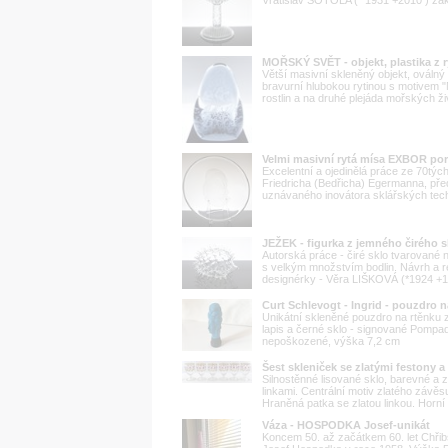
Vratislav ŠOTOLA ( *1931 +2010 ) žák J
MOŘSKÝ SVĚT - objekt, plastika z 
Větší masivní skleněný objekt, oválný
bravurní hlubokou rytinou s motivem 
rostlin a na druhé plejáda mořských ži
Velmi masivní rytá mísa EXBOR por
Excelentní a ojedinělá práce ze 70tých
Friedricha (Bedřicha) Egermanna, př
uznávaného inovátora sklářských techn
JEŽEK - figurka z jemného čirého 
Autorská práce - čiré sklo tvarované
s velkým množstvím bodlin. Návrh a re
designérky - Věra LIŠKOVÁ (*1924 +198
Curt Schlevogt - Ingrid - pouzdro n
Unikátní skleněné pouzdro na rtěnku z
lapis a černé sklo - signované Pompad
nepoškozené, výška 7,2 cm
Šest skleniček se zlatými festony a
Silnostěnné lisované sklo, barevné a z
linkami. Centrální motiv zlatého závěsu
Hraněná patka se zlatou linkou. Horní 
Váza - HOSPODKA Josef-unikát
Koncem 50. až začátkem 60. let Chřib