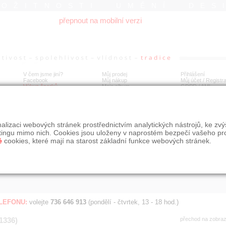
ROŽITNOSTI UMĚNÍ DES
přepnout na mobilní verzi
V čem jsme jiní?
Můj prodej
Přihlášení
Facebook
Můj nákup
Můj účet / Registr
Výkup šperků
Moje album
GDPR
/
AML
Jen poslední d
Í
alizaci webových stránek prostřednictvím analytických nástrojů, ke zv
BDOBÍ
STÁŘÍ NABÍDKY
ŘAZENÍ
SLE
tingu mimo nich. Cookies jsou uloženy v naprostém bezpečí vašeho pr
všechno
nejnovější napřed
je
é
cookies, které mají na starost základní funkce webových stránek.
jen poslední den
podle cen sestupně
jen poslední týden
jen poslední měsíc
ELEFONU:
volejte
736 646 913
(pondělí - čtvrtek, 13 - 18 hod.)
(1336)
přechod na zobra