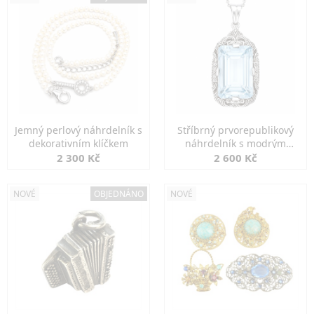
Jemný perlový náhrdelník s
Stříbrný prvorepublikový
dekorativním klíčkem
náhrdelník s modrým
spinelem
2 300 Kč
2 600 Kč
NOVÉ
OBJEDNÁNO
NOVÉ