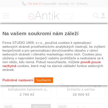
736 646 913
(pondělí - čtvrtek, 13 - 18 hod.)
KATEGORIE
Na vašem soukromí nám záleží
NOVÉ
NOVÉ
Firma STUDIO 1809, s.r.o., používá cookies k optimalizaci
webových stránek prostřednictvím analytických nástrojů, ke zvýšení
bezpečnosti a pro personalizaci doručovaného obsahu v rámci
webových stránek i cíleného marketingu mimo nich. Cookies jsou
uloženy v naprostém bezpečí vašeho prohlížeče a nedostane se k
nim nikdo, kdo nemá. Pokud nesouhlasíte, můžete
povolit pouze
nezbytné
cookies, které mají na starost základní funkce webových
stránek.
Podrobné nastavení
Souhlasím
Elegantní stříbrná brož s
Zlatý kolier se smaragdy,
koňakovým kamenem a
brilianty a perlou
markazity
2 700 Kč
28 900 Kč
NOVÉ
OBJEDNÁNO
NOVÉ