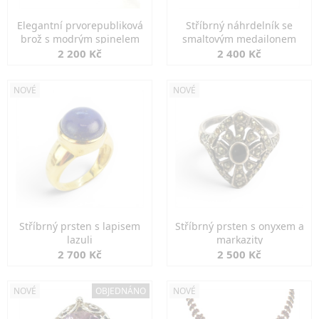
Elegantní prvorepubliková
Stříbrný náhrdelník se
brož s modrým spinelem
smaltovým medailonem
2 200 Kč
2 400 Kč
NOVÉ
NOVÉ
Stříbrný prsten s lapisem
Stříbrný prsten s onyxem a
lazuli
markazity
2 700 Kč
2 500 Kč
NOVÉ
OBJEDNÁNO
NOVÉ