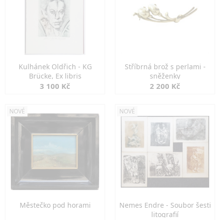
Kulhánek Oldřich - KG
Stříbrná brož s perlami -
Brücke, Ex libris
sněženky
3 100 Kč
2 200 Kč
NOVÉ
NOVÉ
Městečko pod horami
Nemes Endre - Soubor šesti
litografií