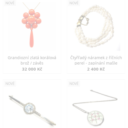
NOVÉ
NOVÉ
Grandiozní zlatá korálová
Čtyřřadý náramek z říčních
brož / závěs
perel - zapínání mašle
32 000 Kč
2 400 Kč
NOVÉ
NOVÉ