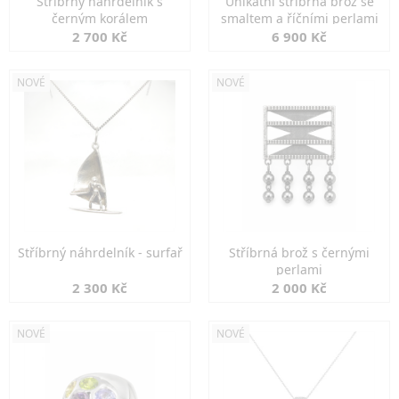
Stříbrný náhrdelník s
Unikátní stříbrná brož se
černým korálem
smaltem a říčními perlami
2 700 Kč
6 900 Kč
NOVÉ
NOVÉ
Stříbrný náhrdelník - surfař
Stříbrná brož s černými
perlami
2 300 Kč
2 000 Kč
NOVÉ
NOVÉ