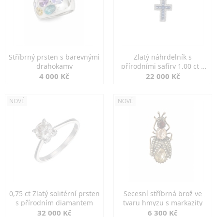
Stříbrný prsten s barevnými
Zlatý náhrdelník s
drahokamy
přírodními safíry 1,00 ct a
diamanty
4 000 Kč
22 000 Kč
NOVÉ
NOVÉ
0,75 ct Zlatý solitérní prsten
Secesní stříbrná brož ve
s přírodním diamantem
tvaru hmyzu s markazity
32 000 Kč
6 300 Kč