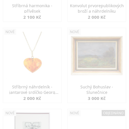
Stříbrná harmonika -
Konvolut prvorepublikových
přívěsek
broží a náhrdelníku
2 100 Kč
2 000 Kč
NOVÉ
NOVÉ
Stříbrný náhrdelník -
Suchý Bohuslav -
jantarové srdíčko Georg
Slunečnice
Kramer
2 000 Kč
3 000 Kč
NOVÉ
NOVÉ
OBJEDNÁNO