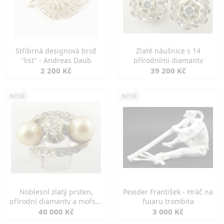
Stříbrná designová brož
Zlaté náušnice s 14
"list" - Andreas Daub
přírodními diamanty
2 200 Kč
39 200 Kč
NOVÉ
NOVÉ
Noblesní zlatý prsten,
Pexider František - Hráč na
přírodní diamanty a mořské
fujaru trombita
perly
40 000 Kč
3 000 Kč