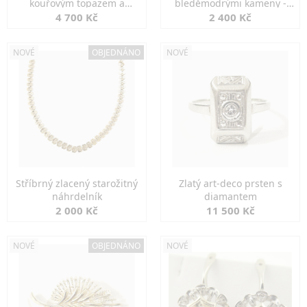
kouřovým topazem a
bleděmodrými kameny -
markazity
jemná elegance
4 700 Kč
2 400 Kč
NOVÉ
OBJEDNÁNO
NOVÉ
Stříbrný zlacený starožitný
Zlatý art-deco prsten s
náhrdelník
diamantem
2 000 Kč
11 500 Kč
NOVÉ
OBJEDNÁNO
NOVÉ