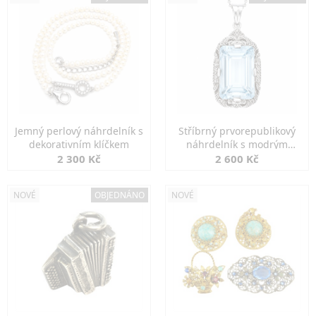
Jemný perlový náhrdelník s
Stříbrný prvorepublikový
dekorativním klíčkem
náhrdelník s modrým
spinelem
2 300 Kč
2 600 Kč
NOVÉ
OBJEDNÁNO
NOVÉ