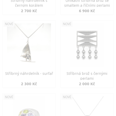
Stříbrný náhrdelník s
Unikátní stříbrná brož se
černým korálem
smaltem a říčními perlami
2 700 Kč
6 900 Kč
NOVÉ
NOVÉ
Stříbrný náhrdelník - surfař
Stříbrná brož s černými
perlami
2 300 Kč
2 000 Kč
NOVÉ
NOVÉ