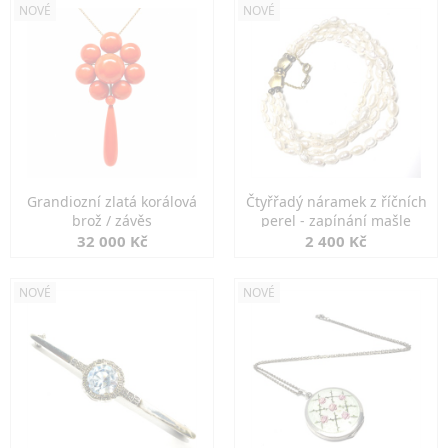
NOVÉ
NOVÉ
Grandiozní zlatá korálová
Čtyřřadý náramek z říčních
brož / závěs
perel - zapínání mašle
32 000 Kč
2 400 Kč
NOVÉ
NOVÉ