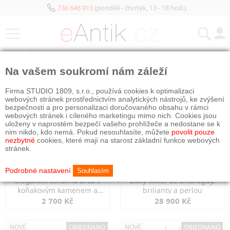
736 646 913
(pondělí - čtvrtek, 13 - 18 hod.)
KATEGORIE
Na vašem soukromí nám záleží
NOVÉ
OBJEDNÁNO
NOVÉ
OBJEDNÁNO
Firma STUDIO 1809, s.r.o., používá cookies k optimalizaci
webových stránek prostřednictvím analytických nástrojů, ke zvýšení
bezpečnosti a pro personalizaci doručovaného obsahu v rámci
webových stránek i cíleného marketingu mimo nich. Cookies jsou
uloženy v naprostém bezpečí vašeho prohlížeče a nedostane se k
nim nikdo, kdo nemá. Pokud nesouhlasíte, můžete
povolit pouze
nezbytné
cookies, které mají na starost základní funkce webových
stránek.
Podrobné nastavení
Souhlasím
Elegantní stříbrná brož s
Zlatý kolier se smaragdy,
koňakovým kamenem a
brilianty a perlou
markazity
2 700 Kč
28 900 Kč
NOVÉ
OBJEDNÁNO
NOVÉ
OBJEDNÁNO