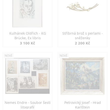
Kulhánek Oldřich - KG
Stříbrná brož s perlami -
Brücke, Ex libris
sněženky
3 100 Kč
2 200 Kč
NOVÉ
NOVÉ
Nemes Endre - Soubor šesti
Petrovický Josef - Hrad
litografií
Karlštejn