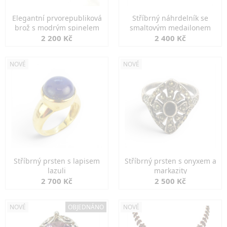
Elegantní prvorepubliková
Stříbrný náhrdelník se
brož s modrým spinelem
smaltovým medailonem
2 200 Kč
2 400 Kč
NOVÉ
NOVÉ
Stříbrný prsten s lapisem
Stříbrný prsten s onyxem a
lazuli
markazity
2 700 Kč
2 500 Kč
NOVÉ
OBJEDNÁNO
NOVÉ