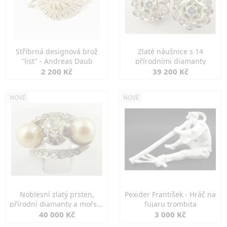
Stříbrná designová brož
Zlaté náušnice s 14
"list" - Andreas Daub
přírodními diamanty
2 200 Kč
39 200 Kč
NOVÉ
NOVÉ
Noblesní zlatý prsten,
Pexider František - Hráč na
přírodní diamanty a mořské
fujaru trombita
perly
40 000 Kč
3 000 Kč