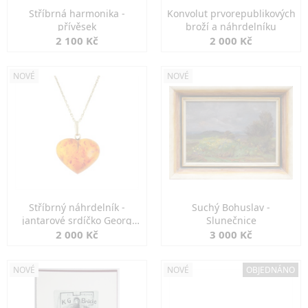
Stříbrná harmonika -
Konvolut prvorepublikových
přívěsek
broží a náhrdelníku
2 100 Kč
2 000 Kč
NOVÉ
NOVÉ
Stříbrný náhrdelník -
Suchý Bohuslav -
jantarové srdíčko Georg
Slunečnice
Kramer
2 000 Kč
3 000 Kč
NOVÉ
NOVÉ
OBJEDNÁNO