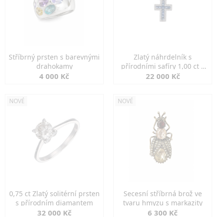
Stříbrný prsten s barevnými
Zlatý náhrdelník s
drahokamy
přírodními safíry 1,00 ct a
diamanty
4 000 Kč
22 000 Kč
NOVÉ
NOVÉ
0,75 ct Zlatý solitérní prsten
Secesní stříbrná brož ve
s přírodním diamantem
tvaru hmyzu s markazity
32 000 Kč
6 300 Kč