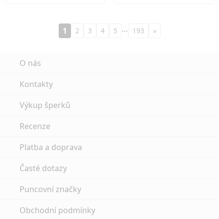
…
1
2
3
4
5
193
»
O nás
Kontakty
Výkup šperků
Recenze
Platba a doprava
Časté dotazy
Puncovní značky
Obchodní podmínky