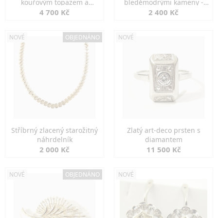
kouřovým topazem a
bleděmodrými kameny -
markazity
jemná elegance
4 700 Kč
2 400 Kč
NOVÉ
OBJEDNÁNO
NOVÉ
Stříbrný zlacený starožitný
Zlatý art-deco prsten s
náhrdelník
diamantem
2 000 Kč
11 500 Kč
NOVÉ
OBJEDNÁNO
NOVÉ