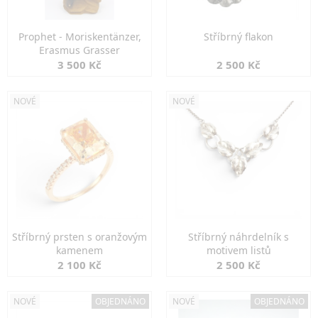
Prophet - Moriskentänzer,
Stříbrný flakon
Erasmus Grasser
3 500 Kč
2 500 Kč
NOVÉ
NOVÉ
Stříbrný prsten s oranžovým
Stříbrný náhrdelník s
kamenem
motivem listů
2 100 Kč
2 500 Kč
NOVÉ
OBJEDNÁNO
NOVÉ
OBJEDNÁNO