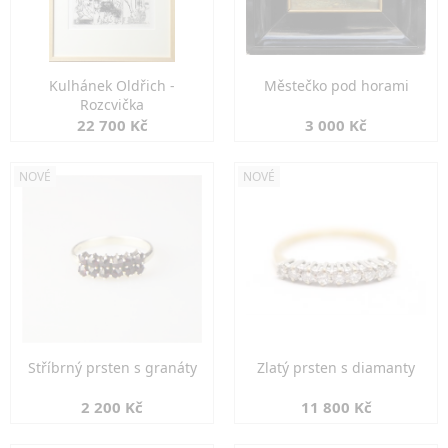
Kulhánek Oldřich -
Městečko pod horami
Rozcvička
22 700 Kč
3 000 Kč
NOVÉ
NOVÉ
Stříbrný prsten s granáty
Zlatý prsten s diamanty
2 200 Kč
11 800 Kč