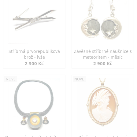
Stříbrná prvorepubliková
Závěsné stříbrné náušnice s
brož - lyže
meteoritem - měsíc
2 300 Kč
2 900 Kč
NOVÉ
NOVÉ