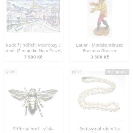
Rudolf Jindřich: Mokropsy v
Bauer - Moriskentänzer,
zimě. (Z majetku Ng v Praze)
Erasmus Grasser
7 500 Kč
3 500 Kč
NOVÉ
NOVÉ
OBJEDNÁNO
Stříbrná brož - včela
Perlový náhrdelník s