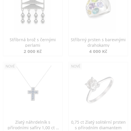
Stříbrná brož s černými
Stříbrný prsten s barevnými
perlami
drahokamy
2 000 Kč
4 000 Kč
NOVÉ
NOVÉ
Zlatý náhrdelník s
0,75 ct Zlatý solitérní prsten
přírodními safíry 1,00 ct a
s přírodním diamantem