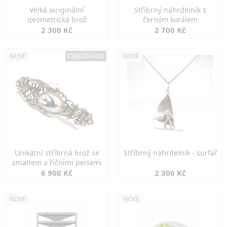
Velká oiriginální
Stříbrný náhrdelník s
geometrická brož
černým korálem
2 300 Kč
2 700 Kč
NOVÉ
OBJEDNÁNO
NOVÉ
Unikátní stříbrná brož se
Stříbrný náhrdelník - surfař
smaltem a říčními perlami
6 900 Kč
2 300 Kč
NOVÉ
NOVÉ