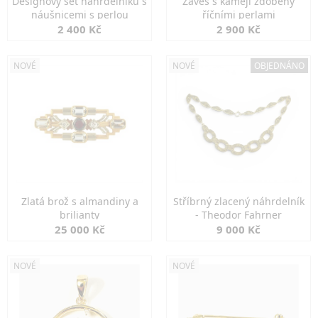
Designový set náhrdelníku s
Závěs s kamejí zdobený
náušnicemi s perlou
říčními perlami
2 400 Kč
2 900 Kč
NOVÉ
NOVÉ
OBJEDNÁNO
Zlatá brož s almandiny a
Stříbrný zlacený náhrdelník
brilianty
- Theodor Fahrner
25 000 Kč
9 000 Kč
NOVÉ
NOVÉ