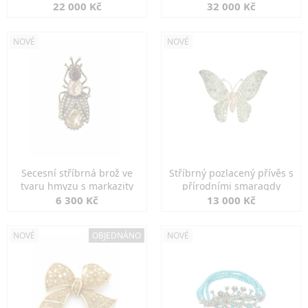
diamanty
22 000 Kč
32 000 Kč
NOVÉ
NOVÉ
Secesní stříbrná brož ve
Stříbrný pozlacený přívěs s
tvaru hmyzu s markazity
přírodními smaragdy
6 300 Kč
13 000 Kč
NOVÉ
OBJEDNÁNO
NOVÉ