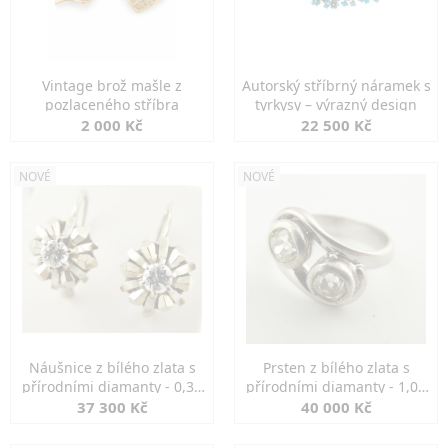
Vintage brož mašle z
Autorský stříbrný náramek s
pozlaceného stříbra
tyrkysy – výrazný design
2 000 Kč
22 500 Kč
NOVÉ
NOVÉ
Náušnice z bílého zlata s
Prsten z bílého zlata s
přírodními diamanty - 0,30
přírodními diamanty - 1,00
ct
ct
37 300 Kč
40 000 Kč