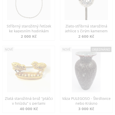
Stříbrný starožitný řetízek
Zlato-stříbrná starožitná
ke kapesním hodinkám
jehlice s čirým kamenem
2 000 Kč
2 600 Kč
NOVÉ
NOVÉ
OBJEDNÁNO
Zlatá starožitná brož “ptáčci
Váza PULEGOSO - Škrdlovice
v hnízdu” s perlami
nebo Krásno
40 000 Kč
3 000 Kč