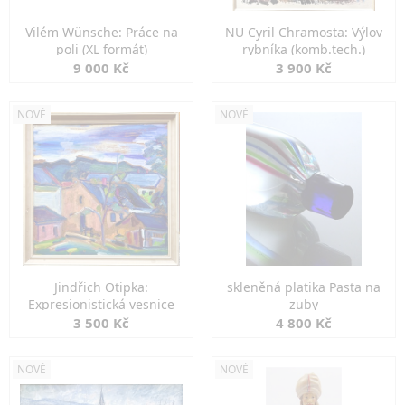
Vilém Wünsche: Práce na
NU Cyril Chramosta: Výlov
poli (XL formát)
rybníka (komb.tech.)
9 000 Kč
3 900 Kč
NOVÉ
NOVÉ
Jindřich Otipka:
skleněná platika Pasta na
Expresionistická vesnice
zuby
3 500 Kč
4 800 Kč
NOVÉ
NOVÉ