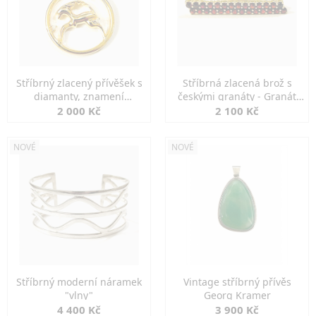
Stříbrný zlacený přívěšek s
Stříbrná zlacená brož s
diamanty, znamení
českými granáty - Granát
KOZOROH
Turnov
2 000 Kč
2 100 Kč
NOVÉ
NOVÉ
Stříbrný moderní náramek
Vintage stříbrný přívěs
"vlny"
Georg Kramer
4 400 Kč
3 900 Kč