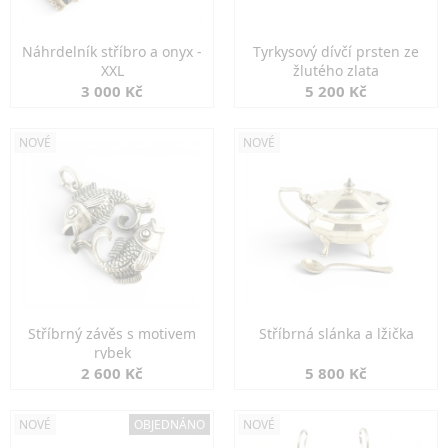
Náhrdelník stříbro a onyx -
Tyrkysový dívčí prsten ze
XXL
žlutého zlata
3 000 Kč
5 200 Kč
NOVÉ
NOVÉ
Stříbrný závěs s motivem
Stříbrná slánka a lžička
rybek
2 600 Kč
5 800 Kč
NOVÉ
OBJEDNÁNO
NOVÉ