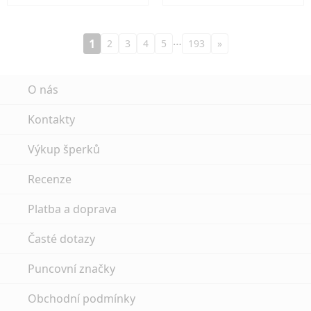
…
1
2
3
4
5
193
»
O nás
Kontakty
Výkup šperků
Recenze
Platba a doprava
Časté dotazy
Puncovní značky
Obchodní podmínky