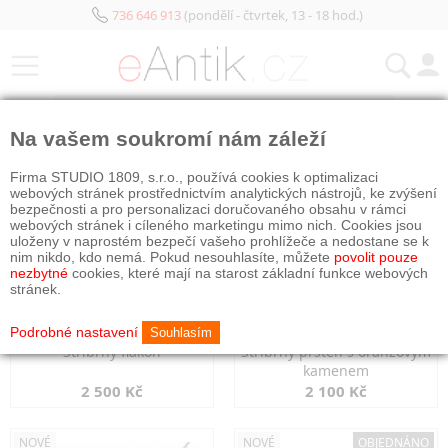
736 646 913
(pondělí - čtvrtek, 13 - 18 hod.)
KATEGORIE
Na vašem soukromí nám záleží
NOVÉ
NOVÉ
Firma STUDIO 1809, s.r.o., používá cookies k optimalizaci
webových stránek prostřednictvím analytických nástrojů, ke zvýšení
bezpečnosti a pro personalizaci doručovaného obsahu v rámci
webových stránek i cíleného marketingu mimo nich. Cookies jsou
uloženy v naprostém bezpečí vašeho prohlížeče a nedostane se k
nim nikdo, kdo nemá. Pokud nesouhlasíte, můžete
povolit pouze
nezbytné
cookies, které mají na starost základní funkce webových
stránek.
Podrobné nastavení
Souhlasím
Stříbrný flakon
Stříbrný prsten s oranžovým
kamenem
2 500 Kč
2 100 Kč
NOVÉ
NOVÉ
OBJEDNÁNO