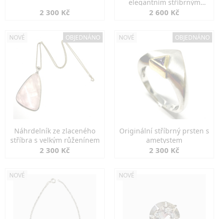
elegantním stříbrným
zapínáním
2 300 Kč
2 600 Kč
NOVÉ
OBJEDNÁNO
NOVÉ
OBJEDNÁNO
Náhrdelník ze zlaceného
Originální stříbrný prsten s
stříbra s velkým růženínem
ametystem
2 300 Kč
2 300 Kč
NOVÉ
NOVÉ