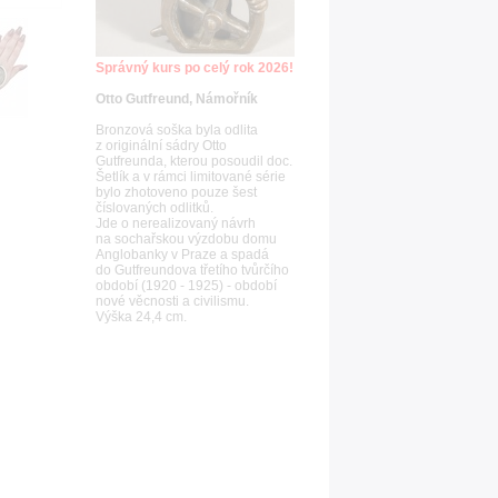
Správný kurs po celý rok 2026!
Otto Gutfreund, Námořník
Bronzová soška byla odlita
z originální sádry Otto
Gutfreunda, kterou posoudil doc.
Šetlík a v rámci limitované série
bylo zhotoveno pouze šest
číslovaných odlitků.
Jde o nerealizovaný návrh
na sochařskou výzdobu domu
Anglobanky v Praze a spadá
do Gutfreundova třetího tvůrčího
období (1920 - 1925) - období
nové věcnosti a civilismu.
Výška 24,4 cm.