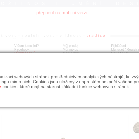
ROŽITNOSTI UMĚNÍ DES
přepnout na mobilní verzi
V čem jsme jiní?
Můj prodej
Přihlášení
Facebook
Můj nákup
Můj účet / Registr
Výkup šperků
Moje album
GDPR
/
AML
esní stříbrný otevírací medailon s florálním dekorem
alizaci webových stránek prostřednictvím analytických nástrojů, ke zv
tingu mimo nich. Cookies jsou uloženy v naprostém bezpečí vašeho pr
é
cookies, které mají na starost základní funkce webových stránek.
Í
MÍSTO EXPEDICE
Počet návštěv: 253
poslat příteli
Moravskoslezský kraj
uložit do alba
dotaz na prodejce