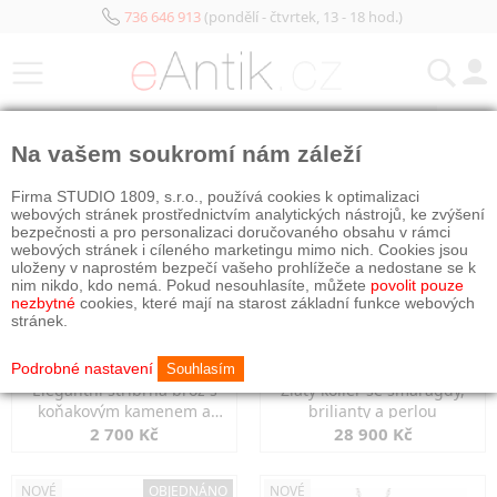
736 646 913
(pondělí - čtvrtek, 13 - 18 hod.)
KATEGORIE
Na vašem soukromí nám záleží
NOVÉ
NOVÉ
Firma STUDIO 1809, s.r.o., používá cookies k optimalizaci
webových stránek prostřednictvím analytických nástrojů, ke zvýšení
bezpečnosti a pro personalizaci doručovaného obsahu v rámci
webových stránek i cíleného marketingu mimo nich. Cookies jsou
uloženy v naprostém bezpečí vašeho prohlížeče a nedostane se k
nim nikdo, kdo nemá. Pokud nesouhlasíte, můžete
povolit pouze
nezbytné
cookies, které mají na starost základní funkce webových
stránek.
Podrobné nastavení
Souhlasím
Elegantní stříbrná brož s
Zlatý kolier se smaragdy,
koňakovým kamenem a
brilianty a perlou
markazity
2 700 Kč
28 900 Kč
NOVÉ
OBJEDNÁNO
NOVÉ