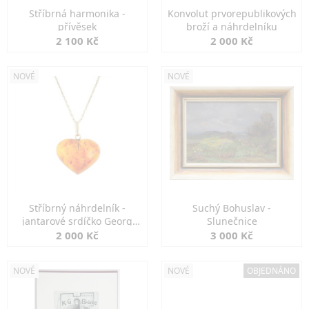
Stříbrná harmonika -
Konvolut prvorepublikových
přívěsek
broží a náhrdelníku
2 100 Kč
2 000 Kč
NOVÉ
NOVÉ
Stříbrný náhrdelník -
Suchý Bohuslav -
jantarové srdíčko Georg
Slunečnice
Kramer
2 000 Kč
3 000 Kč
NOVÉ
NOVÉ
OBJEDNÁNO