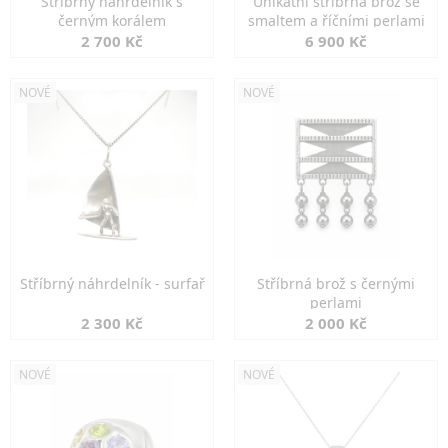
Stříbrný náhrdelník s
Unikátní stříbrná brož se
černým korálem
smaltem a říčními perlami
2 700 Kč
6 900 Kč
NOVÉ
NOVÉ
Stříbrný náhrdelník - surfař
Stříbrná brož s černými
perlami
2 300 Kč
2 000 Kč
NOVÉ
NOVÉ