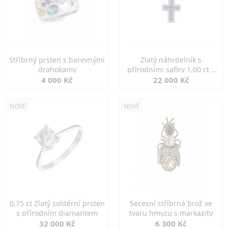
Stříbrný prsten s barevnými
Zlatý náhrdelník s
drahokamy
přírodními safíry 1,00 ct a
diamanty
4 000 Kč
22 000 Kč
NOVÉ
NOVÉ
0,75 ct Zlatý solitérní prsten
Secesní stříbrná brož ve
s přírodním diamantem
tvaru hmyzu s markazity
32 000 Kč
6 300 Kč