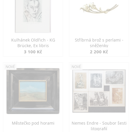
Kulhánek Oldřich - KG
Stříbrná brož s perlami -
Brücke, Ex libris
sněženky
3 100 Kč
2 200 Kč
NOVÉ
NOVÉ
Městečko pod horami
Nemes Endre - Soubor šesti
litografií