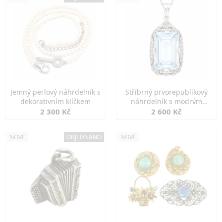
Jemný perlový náhrdelník s
Stříbrný prvorepublikový
dekorativním klíčkem
náhrdelník s modrým
spinelem
2 300 Kč
2 600 Kč
NOVÉ
OBJEDNÁNO
NOVÉ