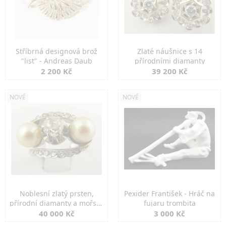
Stříbrná designová brož
Zlaté náušnice s 14
"list" - Andreas Daub
přírodními diamanty
2 200 Kč
39 200 Kč
NOVÉ
NOVÉ
Noblesní zlatý prsten,
Pexider František - Hráč na
přírodní diamanty a mořské
fujaru trombita
perly
40 000 Kč
3 000 Kč