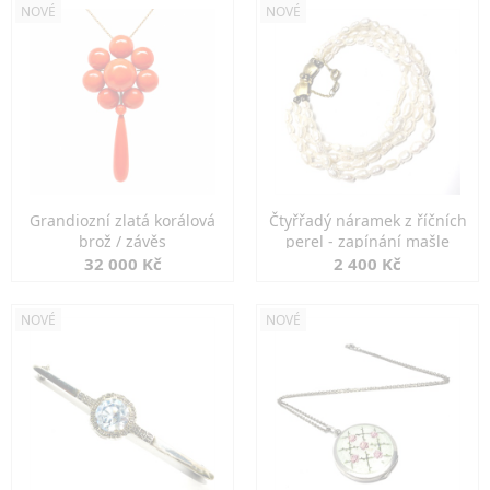
NOVÉ
NOVÉ
Grandiozní zlatá korálová
Čtyřřadý náramek z říčních
brož / závěs
perel - zapínání mašle
32 000 Kč
2 400 Kč
NOVÉ
NOVÉ