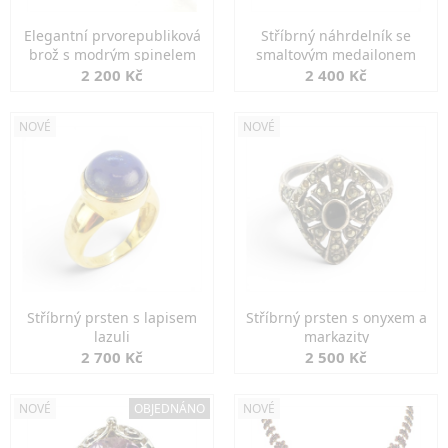
Elegantní prvorepubliková
Stříbrný náhrdelník se
brož s modrým spinelem
smaltovým medailonem
2 200 Kč
2 400 Kč
NOVÉ
NOVÉ
Stříbrný prsten s lapisem
Stříbrný prsten s onyxem a
lazuli
markazity
2 700 Kč
2 500 Kč
NOVÉ
OBJEDNÁNO
NOVÉ