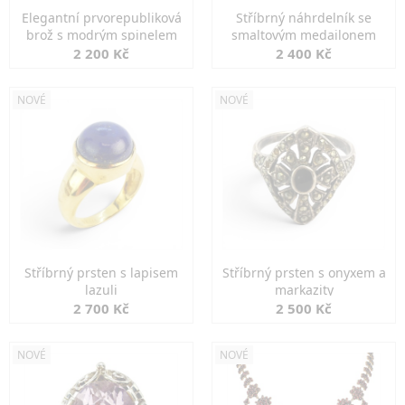
Elegantní prvorepubliková
Stříbrný náhrdelník se
brož s modrým spinelem
smaltovým medailonem
2 200 Kč
2 400 Kč
NOVÉ
NOVÉ
Stříbrný prsten s lapisem
Stříbrný prsten s onyxem a
lazuli
markazity
2 700 Kč
2 500 Kč
NOVÉ
NOVÉ