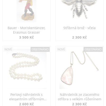
Bauer - Moriskentänzer,
Stříbrná brož - včela
Erasmus Grasser
3 500 Kč
2 300 Kč
NOVÉ
OBJEDNÁNO
NOVÉ
OBJEDNÁNO
Perlový náhrdelník s
Náhrdelník ze zlaceného
elegantním stříbrným
stříbra s velkým růženínem
zapínáním
2 600 Kč
2 300 Kč