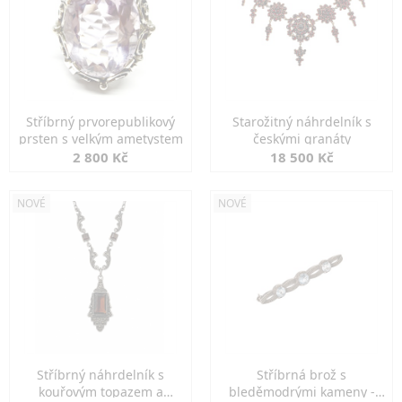
Stříbrný prvorepublikový
Starožitný náhrdelník s
prsten s velkým ametystem
českými granáty
2 800 Kč
18 500 Kč
NOVÉ
NOVÉ
Stříbrný náhrdelník s
Stříbrná brož s
kouřovým topazem a
bleděmodrými kameny -