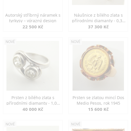
Autorský stříbrný náramek s
Náušnice z bílého zlata s
tyrkysy – výrazný design
přírodními diamanty - 0,30
ct
22 500 Kč
37 300 Kč
NOVÉ
NOVÉ
Prsten z bílého zlata s
Prsten se zlatou mincí Dos
přírodními diamanty - 1,00
Medio Pesos, rok 1945
ct
40 000 Kč
15 600 Kč
NOVÉ
NOVÉ