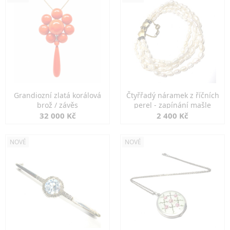
Grandiozní zlatá korálová
Čtyřřadý náramek z říčních
brož / závěs
perel - zapínání mašle
32 000 Kč
2 400 Kč
NOVÉ
NOVÉ