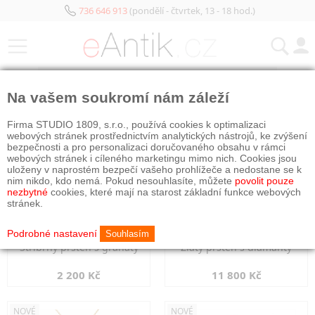
736 646 913
(pondělí - čtvrtek, 13 - 18 hod.)
KATEGORIE
Na vašem soukromí nám záleží
NOVÉ
NOVÉ
Firma STUDIO 1809, s.r.o., používá cookies k optimalizaci
webových stránek prostřednictvím analytických nástrojů, ke zvýšení
bezpečnosti a pro personalizaci doručovaného obsahu v rámci
webových stránek i cíleného marketingu mimo nich. Cookies jsou
uloženy v naprostém bezpečí vašeho prohlížeče a nedostane se k
nim nikdo, kdo nemá. Pokud nesouhlasíte, můžete
povolit pouze
nezbytné
cookies, které mají na starost základní funkce webových
stránek.
Podrobné nastavení
Souhlasím
Stříbrný prsten s granáty
Zlatý prsten s diamanty
2 200 Kč
11 800 Kč
NOVÉ
NOVÉ