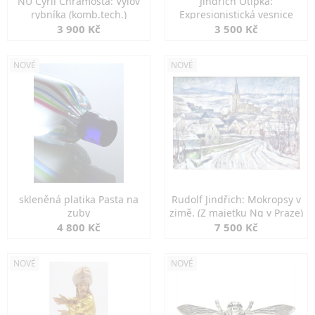
NU Cyril Chramosta: Výlov
Jindřich Otipka:
rybníka (komb.tech.)
Expresionistická vesnice
3 900 Kč
3 500 Kč
NOVÉ
NOVÉ
skleněná platika Pasta na
Rudolf Jindřich: Mokropsy v
zuby
zimě. (Z majetku Ng v Praze)
4 800 Kč
7 500 Kč
NOVÉ
NOVÉ