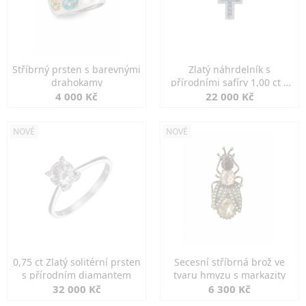
Stříbrný prsten s barevnými
Zlatý náhrdelník s
drahokamy
přírodními safíry 1,00 ct a
diamanty
4 000 Kč
22 000 Kč
NOVÉ
NOVÉ
0,75 ct Zlatý solitérní prsten
Secesní stříbrná brož ve
s přírodním diamantem
tvaru hmyzu s markazity
32 000 Kč
6 300 Kč