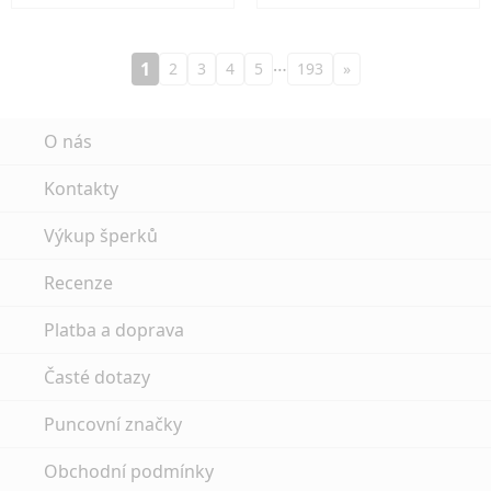
…
1
2
3
4
5
193
»
O nás
Kontakty
Výkup šperků
Recenze
Platba a doprava
Časté dotazy
Puncovní značky
Obchodní podmínky