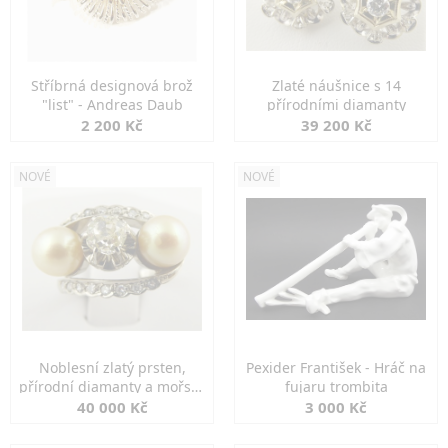
Stříbrná designová brož
Zlaté náušnice s 14
"list" - Andreas Daub
přírodními diamanty
2 200 Kč
39 200 Kč
NOVÉ
NOVÉ
Noblesní zlatý prsten,
Pexider František - Hráč na
přírodní diamanty a mořské
fujaru trombita
perly
40 000 Kč
3 000 Kč