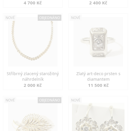
markazity
jemná elegance
4 700 Kč
2 400 Kč
NOVÉ
OBJEDNÁNO
NOVÉ
Stříbrný zlacený starožitný
Zlatý art-deco prsten s
náhrdelník
diamantem
2 000 Kč
11 500 Kč
NOVÉ
OBJEDNÁNO
NOVÉ