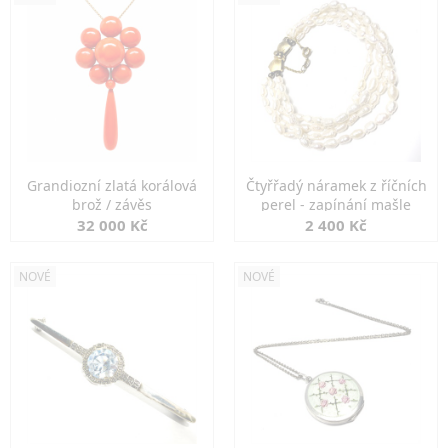
Grandiozní zlatá korálová
Čtyřřadý náramek z říčních
brož / závěs
perel - zapínání mašle
32 000 Kč
2 400 Kč
NOVÉ
NOVÉ