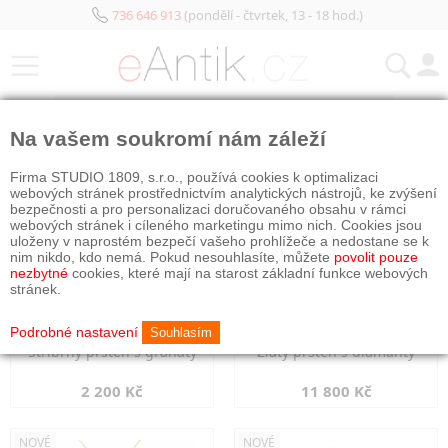
736 646 913
(pondělí - čtvrtek, 13 - 18 hod.)
KATEGORIE
Na vašem soukromí nám záleží
NOVÉ
NOVÉ
Firma STUDIO 1809, s.r.o., používá cookies k optimalizaci
webových stránek prostřednictvím analytických nástrojů, ke zvýšení
bezpečnosti a pro personalizaci doručovaného obsahu v rámci
webových stránek i cíleného marketingu mimo nich. Cookies jsou
uloženy v naprostém bezpečí vašeho prohlížeče a nedostane se k
nim nikdo, kdo nemá. Pokud nesouhlasíte, můžete
povolit pouze
nezbytné
cookies, které mají na starost základní funkce webových
stránek.
Podrobné nastavení
Souhlasím
Stříbrný prsten s granáty
Zlatý prsten s diamanty
2 200 Kč
11 800 Kč
NOVÉ
NOVÉ