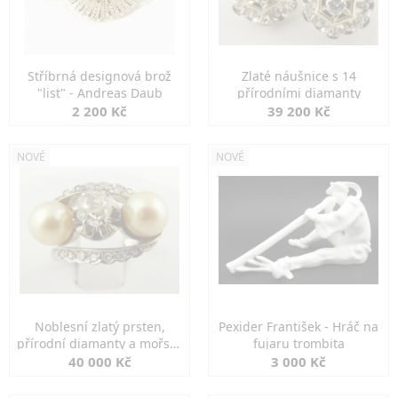
Stříbrná designová brož
Zlaté náušnice s 14
"list" - Andreas Daub
přírodními diamanty
2 200 Kč
39 200 Kč
NOVÉ
NOVÉ
Noblesní zlatý prsten,
Pexider František - Hráč na
přírodní diamanty a mořské
fujaru trombita
perly
40 000 Kč
3 000 Kč