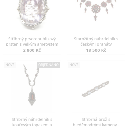
Stříbrný prvorepublikový
Starožitný náhrdelník s
prsten s velkým ametystem
českými granáty
2 800 Kč
18 500 Kč
NOVÉ
OBJEDNÁNO
NOVÉ
Stříbrný náhrdelník s
Stříbrná brož s
kouřovým topazem a
bleděmodrými kameny -