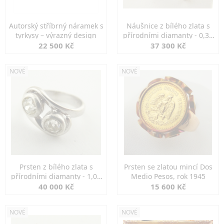
Autorský stříbrný náramek s
Náušnice z bílého zlata s
tyrkysy – výrazný design
přírodními diamanty - 0,30
ct
22 500 Kč
37 300 Kč
NOVÉ
NOVÉ
Prsten z bílého zlata s
Prsten se zlatou mincí Dos
přírodními diamanty - 1,00
Medio Pesos, rok 1945
ct
40 000 Kč
15 600 Kč
NOVÉ
NOVÉ