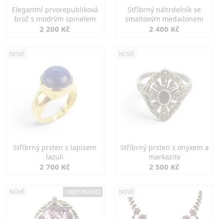
Elegantní prvorepubliková
Stříbrný náhrdelník se
brož s modrým spinelem
smaltovým medailonem
2 200 Kč
2 400 Kč
NOVÉ
NOVÉ
Stříbrný prsten s lapisem
Stříbrný prsten s onyxem a
lazuli
markazity
2 700 Kč
2 500 Kč
NOVÉ
OBJEDNÁNO
NOVÉ