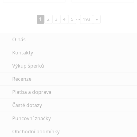
…
1
2
3
4
5
193
»
O nás
Kontakty
Výkup šperků
Recenze
Platba a doprava
Časté dotazy
Puncovní značky
Obchodní podmínky