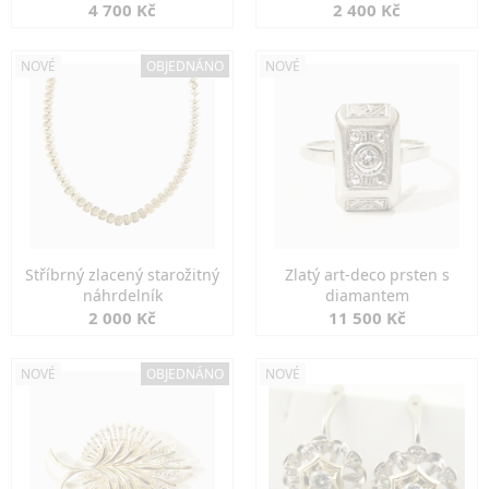
markazity
jemná elegance
4 700 Kč
2 400 Kč
NOVÉ
OBJEDNÁNO
NOVÉ
Stříbrný zlacený starožitný
Zlatý art-deco prsten s
náhrdelník
diamantem
2 000 Kč
11 500 Kč
NOVÉ
OBJEDNÁNO
NOVÉ