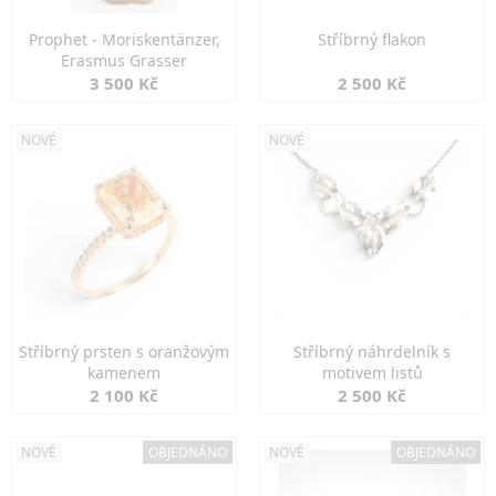
Prophet - Moriskentänzer,
Stříbrný flakon
Erasmus Grasser
3 500 Kč
2 500 Kč
NOVÉ
NOVÉ
Stříbrný prsten s oranžovým
Stříbrný náhrdelník s
kamenem
motivem listů
2 100 Kč
2 500 Kč
NOVÉ
OBJEDNÁNO
NOVÉ
OBJEDNÁNO