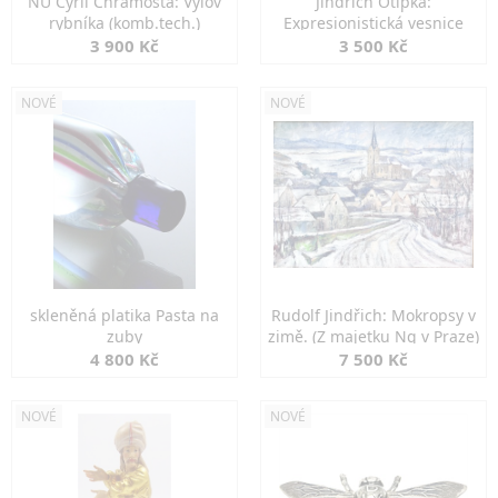
NU Cyril Chramosta: Výlov
Jindřich Otipka:
rybníka (komb.tech.)
Expresionistická vesnice
3 900 Kč
3 500 Kč
NOVÉ
NOVÉ
skleněná platika Pasta na
Rudolf Jindřich: Mokropsy v
zuby
zimě. (Z majetku Ng v Praze)
4 800 Kč
7 500 Kč
NOVÉ
NOVÉ