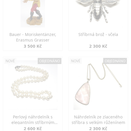
Bauer - Moriskentänzer,
Stříbrná brož - včela
Erasmus Grasser
3 500 Kč
2 300 Kč
NOVÉ
OBJEDNÁNO
NOVÉ
OBJEDNÁNO
Perlový náhrdelník s
Náhrdelník ze zlaceného
elegantním stříbrným
stříbra s velkým růženínem
zapínáním
2 600 Kč
2 300 Kč