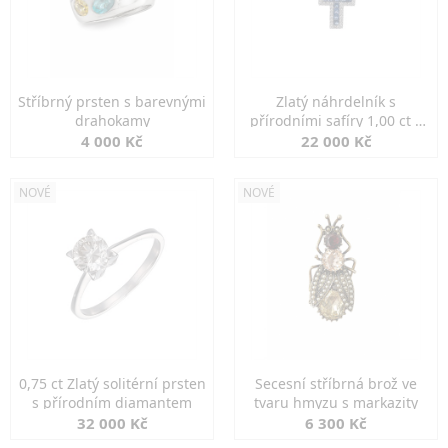
Stříbrný prsten s barevnými
Zlatý náhrdelník s
drahokamy
přírodními safíry 1,00 ct a
diamanty
4 000 Kč
22 000 Kč
NOVÉ
NOVÉ
0,75 ct Zlatý solitérní prsten
Secesní stříbrná brož ve
s přírodním diamantem
tvaru hmyzu s markazity
32 000 Kč
6 300 Kč