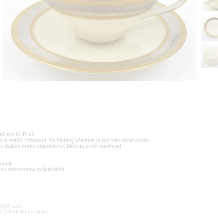
lačítka KUPUJI.
u e-mail s informací, že žádaný předmět je pro Vás rezervován.
v dalším kroku objednávky. Můžete zvolit například:
vatele
enu dohodneme individuálně
09, s.r.o.
é řešení Studio dmm