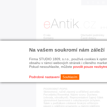
STA
O nás
Obchodní podmínky
Kontakty
Časté dotazy
Recenze
Ceník
Na vašem soukromí nám záleží
Detail položky
č. 181 262
Šál
Firma STUDIO 1809, s.r.o., používá cookies k optim
obsahu v rámci webových stránek i cíleného marke
Pokud nesouhlasíte, můžete
povolit pouze nezbytn
KATEGORIE
HISTORICKÉ OBDOB
porcelán, keramika
od r. 1940
Podrobné nastavení
Souhlasím
PODROBNÝ POPIS
Slonovinový, ručně zlacený a stříbřený porcelán.
Porcelánka Rosenthal. Název vzoru: Duchess
(vévoda, vévodkyně). Reprezentativní čajový šálek
slonovinové barevnosti s celozlaceným úchytem.
Šálek s podšálkem zdobené širokým stříbrným
pásem s reliéfními ornamenty a zlatými reliéfními