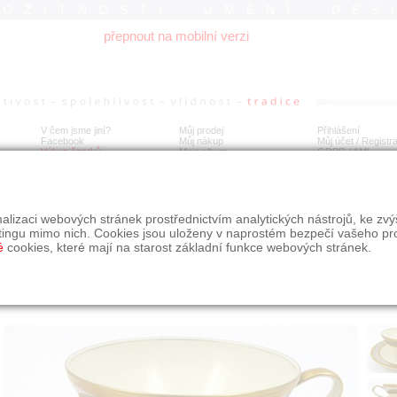
ROŽITNOSTI UMĚNÍ DES
přepnout na mobilní verzi
V čem jsme jiní?
Můj prodej
Přihlášení
Facebook
Můj nákup
Můj účet / Registr
Výkup šperků
Moje album
GDPR
/
AML
ek se zlatými a stříbrnými pásy - Rozenthal
alizaci webových stránek prostřednictvím analytických nástrojů, ke zv
tingu mimo nich. Cookies jsou uloženy v naprostém bezpečí vašeho pr
é
cookies, které mají na starost základní funkce webových stránek.
Í
MÍSTO EXPEDICE
Počet návštěv: 277
poslat příteli
Praha
uložit do alba
dotaz na prodejce