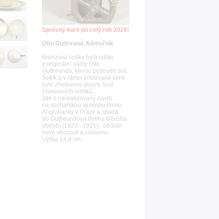
Správný kurs po celý rok 2026!
Otto Gutfreund, Námořník
Bronzová soška byla odlita
z originální sádry Otto
Gutfreunda, kterou posoudil doc.
Šetlík a v rámci limitované série
bylo zhotoveno pouze šest
číslovaných odlitků.
Jde o nerealizovaný návrh
na sochařskou výzdobu domu
Anglobanky v Praze a spadá
do Gutfreundova třetího tvůrčího
období (1920 - 1925) - období
nové věcnosti a civilismu.
Výška 24,4 cm.