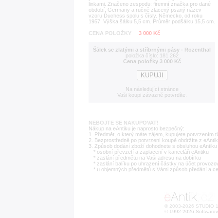
linkami. Značeno zespodu: firemní značka pro dané
období, Germany a ručně zlacený psaný název
vzoru Duchess spolu s čísly. Německo, od roku
1957. Výška šálku 5,5 cm. Průměr podšálku 15,5 cm.
CENA POLOŽKY
3 000 Kč
Šálek se zlatými a stříbrnými pásy - Rozenthal
položka číslo: 181 262
Cena položky 3 000 Kč
Na následující stránce
Vaši koupi závazně potvrdíte.
NEBOJTE SE NAKUPOVAT!
Nákup na eAntiku je naprosto bezpečný:
1. Předmět, o který máte zájem, kupujete potvrzením t
2. Bezprostředně po potvrzení koupě obdržíte z eAntik
3. Způsob dodání zboží dohodnete s obsluhou eAntiku 
* osobní převzetí a zaplacení v kanceláři eAntiku
* zaslání předmětu na Vaši adresu na dobírku
* zaslání balíku po uhrazení částky na účet provozo
* u objemných předmětů s Vámi způsob předání a c
© 2003-2026 STUDIO 18
©
1992-2026 Softwarov