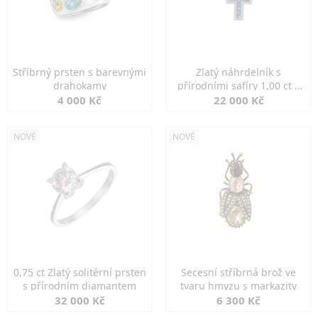
Stříbrný prsten s barevnými
Zlatý náhrdelník s
drahokamy
přírodními safíry 1,00 ct a
diamanty
4 000 Kč
22 000 Kč
NOVÉ
NOVÉ
0,75 ct Zlatý solitérní prsten
Secesní stříbrná brož ve
s přírodním diamantem
tvaru hmyzu s markazity
32 000 Kč
6 300 Kč