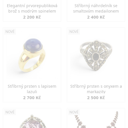
Elegantní prvorepubliková
Stříbrný náhrdelník se
brož s modrým spinelem
smaltovým medailonem
2 200 Kč
2 400 Kč
NOVÉ
NOVÉ
Stříbrný prsten s lapisem
Stříbrný prsten s onyxem a
lazuli
markazity
2 700 Kč
2 500 Kč
NOVÉ
NOVÉ