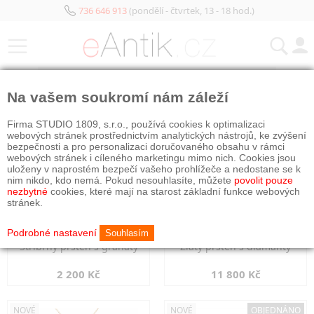
736 646 913
(pondělí - čtvrtek, 13 - 18 hod.)
KATEGORIE
Na vašem soukromí nám záleží
NOVÉ
NOVÉ
Firma STUDIO 1809, s.r.o., používá cookies k optimalizaci
webových stránek prostřednictvím analytických nástrojů, ke zvýšení
bezpečnosti a pro personalizaci doručovaného obsahu v rámci
webových stránek i cíleného marketingu mimo nich. Cookies jsou
uloženy v naprostém bezpečí vašeho prohlížeče a nedostane se k
nim nikdo, kdo nemá. Pokud nesouhlasíte, můžete
povolit pouze
nezbytné
cookies, které mají na starost základní funkce webových
stránek.
Podrobné nastavení
Souhlasím
Stříbrný prsten s granáty
Zlatý prsten s diamanty
2 200 Kč
11 800 Kč
NOVÉ
NOVÉ
OBJEDNÁNO