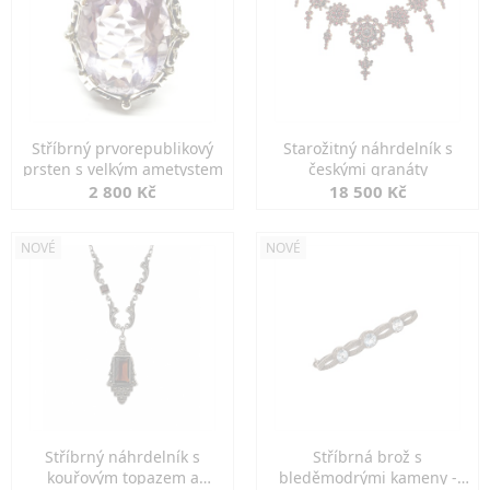
Stříbrný prvorepublikový
Starožitný náhrdelník s
prsten s velkým ametystem
českými granáty
2 800 Kč
18 500 Kč
NOVÉ
NOVÉ
Stříbrný náhrdelník s
Stříbrná brož s
kouřovým topazem a
bleděmodrými kameny -