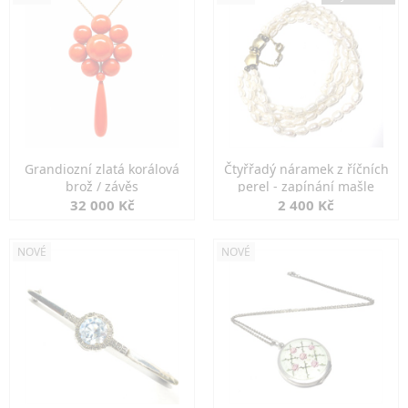
Grandiozní zlatá korálová
Čtyřřadý náramek z říčních
brož / závěs
perel - zapínání mašle
32 000 Kč
2 400 Kč
NOVÉ
NOVÉ