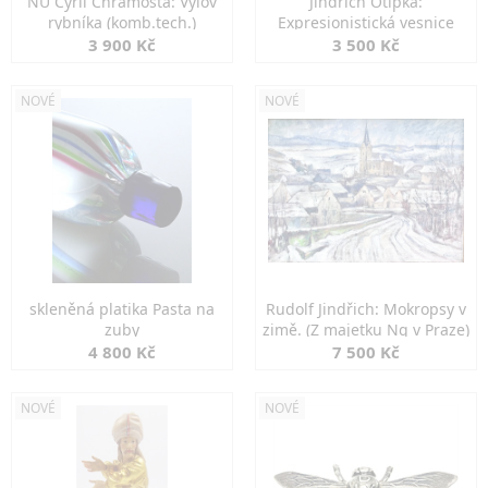
NU Cyril Chramosta: Výlov
Jindřich Otipka:
rybníka (komb.tech.)
Expresionistická vesnice
3 900 Kč
3 500 Kč
NOVÉ
NOVÉ
skleněná platika Pasta na
Rudolf Jindřich: Mokropsy v
zuby
zimě. (Z majetku Ng v Praze)
4 800 Kč
7 500 Kč
NOVÉ
NOVÉ