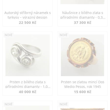
Autorský stříbrný náramek s
Náušnice z bílého zlata s
tyrkysy – výrazný design
přírodními diamanty - 0,30
ct
22 500 Kč
37 300 Kč
NOVÉ
NOVÉ
Prsten z bílého zlata s
Prsten se zlatou mincí Dos
přírodními diamanty - 1,00
Medio Pesos, rok 1945
ct
40 000 Kč
15 600 Kč
NOVÉ
NOVÉ