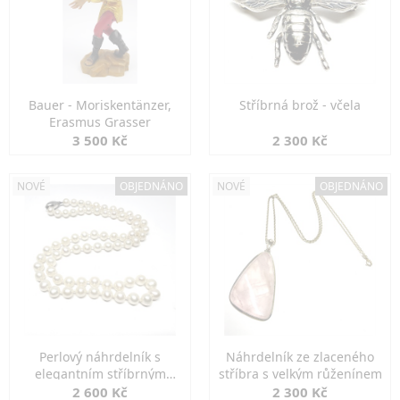
Bauer - Moriskentänzer,
Stříbrná brož - včela
Erasmus Grasser
3 500 Kč
2 300 Kč
NOVÉ
OBJEDNÁNO
NOVÉ
OBJEDNÁNO
Perlový náhrdelník s
Náhrdelník ze zlaceného
elegantním stříbrným
stříbra s velkým růženínem
zapínáním
2 600 Kč
2 300 Kč