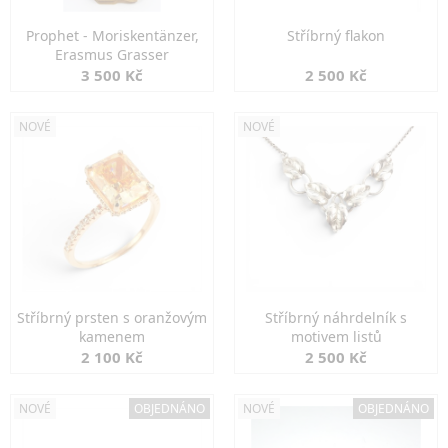
Prophet - Moriskentänzer,
Stříbrný flakon
Erasmus Grasser
3 500 Kč
2 500 Kč
NOVÉ
NOVÉ
Stříbrný prsten s oranžovým
Stříbrný náhrdelník s
kamenem
motivem listů
2 100 Kč
2 500 Kč
NOVÉ
OBJEDNÁNO
NOVÉ
OBJEDNÁNO