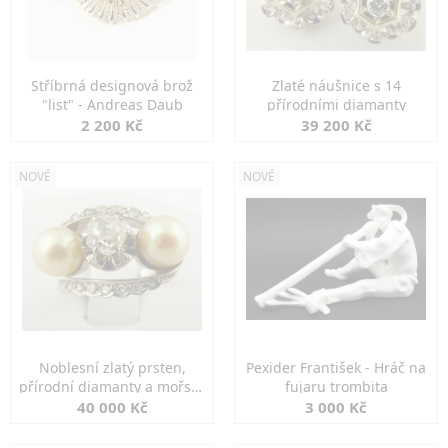
Stříbrná designová brož
Zlaté náušnice s 14
"list" - Andreas Daub
přírodními diamanty
2 200 Kč
39 200 Kč
NOVÉ
NOVÉ
Noblesní zlatý prsten,
Pexider František - Hráč na
přírodní diamanty a mořské
fujaru trombita
perly
40 000 Kč
3 000 Kč