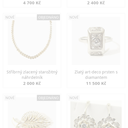
markazity
jemná elegance
4 700 Kč
2 400 Kč
NOVÉ
OBJEDNÁNO
NOVÉ
Stříbrný zlacený starožitný
Zlatý art-deco prsten s
náhrdelník
diamantem
2 000 Kč
11 500 Kč
NOVÉ
OBJEDNÁNO
NOVÉ