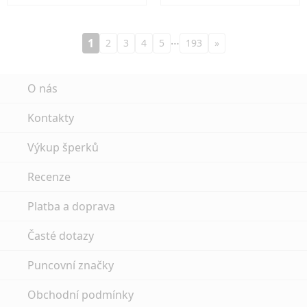
…
1
2
3
4
5
193
»
O nás
Kontakty
Výkup šperků
Recenze
Platba a doprava
Časté dotazy
Puncovní značky
Obchodní podmínky