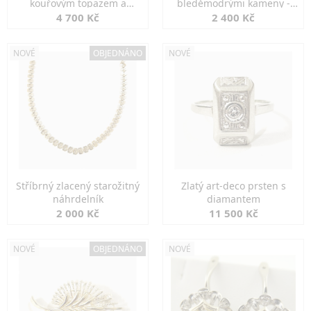
kouřovým topazem a
bleděmodrými kameny -
markazity
jemná elegance
4 700 Kč
2 400 Kč
NOVÉ
OBJEDNÁNO
NOVÉ
Stříbrný zlacený starožitný
Zlatý art-deco prsten s
náhrdelník
diamantem
2 000 Kč
11 500 Kč
NOVÉ
OBJEDNÁNO
NOVÉ