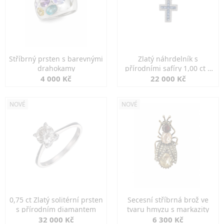
Stříbrný prsten s barevnými
Zlatý náhrdelník s
drahokamy
přírodními safíry 1,00 ct a
diamanty
4 000 Kč
22 000 Kč
NOVÉ
NOVÉ
0,75 ct Zlatý solitérní prsten
Secesní stříbrná brož ve
s přírodním diamantem
tvaru hmyzu s markazity
32 000 Kč
6 300 Kč