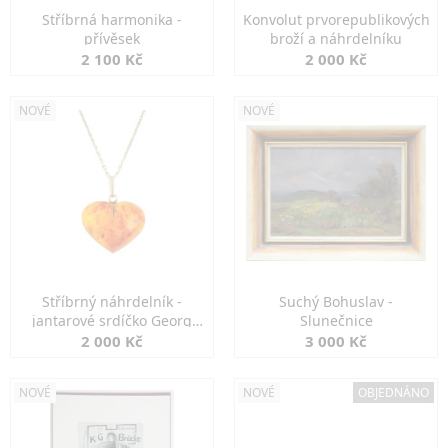
Stříbrná harmonika -
Konvolut prvorepublikových
přívěsek
broží a náhrdelníku
2 100 Kč
2 000 Kč
NOVÉ
NOVÉ
Stříbrný náhrdelník -
Suchý Bohuslav -
jantarové srdíčko Georg
Slunečnice
Kramer
2 000 Kč
3 000 Kč
NOVÉ
NOVÉ
OBJEDNÁNO