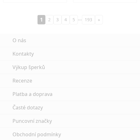
…
1
2
3
4
5
193
»
O nás
Kontakty
Výkup šperků
Recenze
Platba a doprava
Časté dotazy
Puncovní značky
Obchodní podmínky