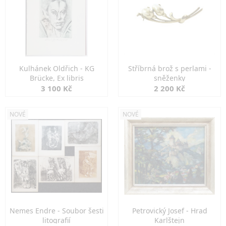
Kulhánek Oldřich - KG
Stříbrná brož s perlami -
Brücke, Ex libris
sněženky
3 100 Kč
2 200 Kč
NOVÉ
NOVÉ
Nemes Endre - Soubor šesti
Petrovický Josef - Hrad
litografií
Karlštejn