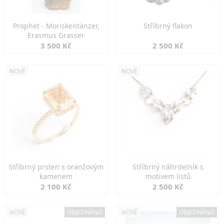
Prophet - Moriskentänzer,
Stříbrný flakon
Erasmus Grasser
3 500 Kč
2 500 Kč
NOVÉ
NOVÉ
Stříbrný prsten s oranžovým
Stříbrný náhrdelník s
kamenem
motivem listů
2 100 Kč
2 500 Kč
NOVÉ
OBJEDNÁNO
NOVÉ
OBJEDNÁNO