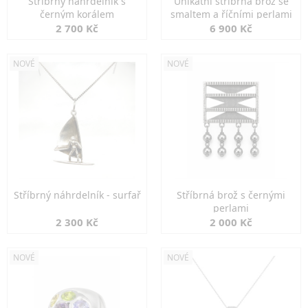
Stříbrný náhrdelník s
Unikátní stříbrná brož se
černým korálem
smaltem a říčními perlami
2 700 Kč
6 900 Kč
NOVÉ
NOVÉ
Stříbrný náhrdelník - surfař
Stříbrná brož s černými
perlami
2 300 Kč
2 000 Kč
NOVÉ
NOVÉ