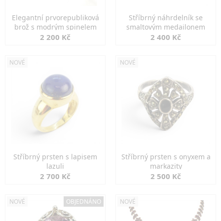
Elegantní prvorepubliková
Stříbrný náhrdelník se
brož s modrým spinelem
smaltovým medailonem
2 200 Kč
2 400 Kč
NOVÉ
NOVÉ
Stříbrný prsten s lapisem
Stříbrný prsten s onyxem a
lazuli
markazity
2 700 Kč
2 500 Kč
NOVÉ
OBJEDNÁNO
NOVÉ