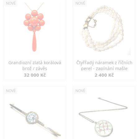
NOVÉ
NOVÉ
Grandiozní zlatá korálová
Čtyřřadý náramek z říčních
brož / závěs
perel - zapínání mašle
32 000 Kč
2 400 Kč
NOVÉ
NOVÉ