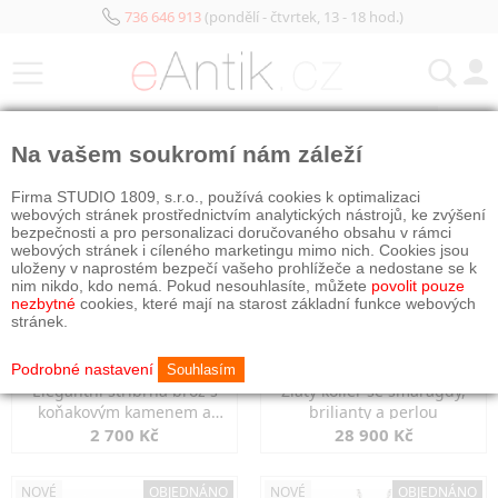
736 646 913
(pondělí - čtvrtek, 13 - 18 hod.)
KATEGORIE
Na vašem soukromí nám záleží
NOVÉ
OBJEDNÁNO
NOVÉ
OBJEDNÁNO
Firma STUDIO 1809, s.r.o., používá cookies k optimalizaci
webových stránek prostřednictvím analytických nástrojů, ke zvýšení
bezpečnosti a pro personalizaci doručovaného obsahu v rámci
webových stránek i cíleného marketingu mimo nich. Cookies jsou
uloženy v naprostém bezpečí vašeho prohlížeče a nedostane se k
nim nikdo, kdo nemá. Pokud nesouhlasíte, můžete
povolit pouze
nezbytné
cookies, které mají na starost základní funkce webových
stránek.
Podrobné nastavení
Souhlasím
Elegantní stříbrná brož s
Zlatý kolier se smaragdy,
koňakovým kamenem a
brilianty a perlou
markazity
2 700 Kč
28 900 Kč
NOVÉ
OBJEDNÁNO
NOVÉ
OBJEDNÁNO