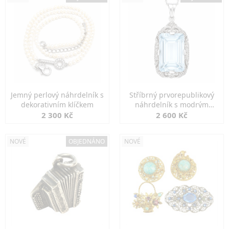
Jemný perlový náhrdelník s
Stříbrný prvorepublikový
dekorativním klíčkem
náhrdelník s modrým
spinelem
2 300 Kč
2 600 Kč
NOVÉ
OBJEDNÁNO
NOVÉ