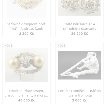
Stříbrná designová brož
Zlaté náušnice s 14
"list" - Andreas Daub
přírodními diamanty
2 200 Kč
39 200 Kč
NOVÉ
NOVÉ
Noblesní zlatý prsten,
Pexider František - Hráč na
přírodní diamanty a mořské
fujaru trombita
perly
40 000 Kč
3 000 Kč