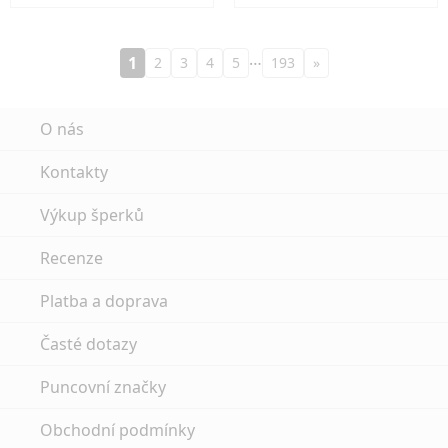
…
1
2
3
4
5
193
»
O nás
Kontakty
Výkup šperků
Recenze
Platba a doprava
Časté dotazy
Puncovní značky
Obchodní podmínky