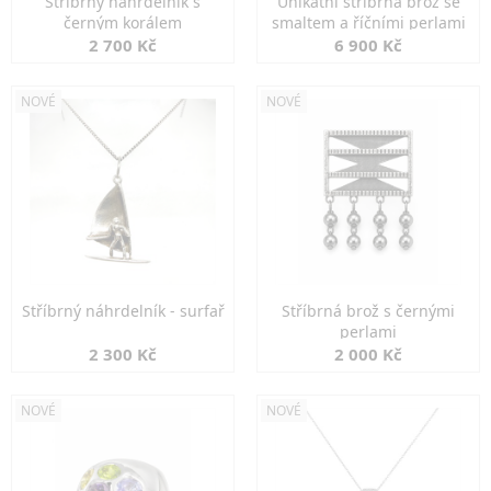
Stříbrný náhrdelník s
Unikátní stříbrná brož se
černým korálem
smaltem a říčními perlami
2 700 Kč
6 900 Kč
NOVÉ
NOVÉ
Stříbrný náhrdelník - surfař
Stříbrná brož s černými
perlami
2 300 Kč
2 000 Kč
NOVÉ
NOVÉ