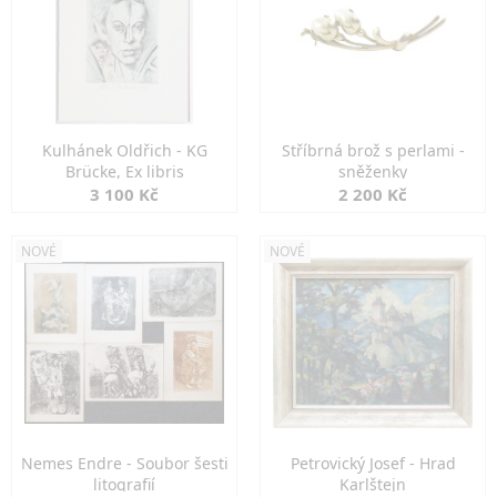
Kulhánek Oldřich - KG
Stříbrná brož s perlami -
Brücke, Ex libris
sněženky
3 100 Kč
2 200 Kč
NOVÉ
NOVÉ
Nemes Endre - Soubor šesti
Petrovický Josef - Hrad
litografií
Karlštejn