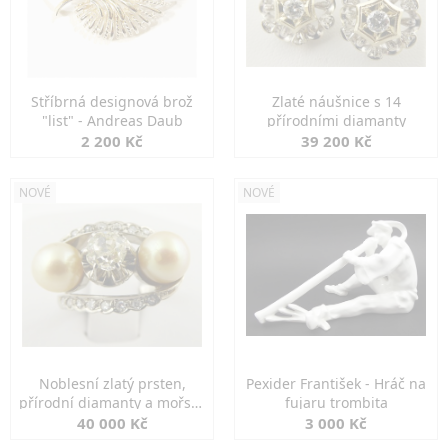
Stříbrná designová brož
Zlaté náušnice s 14
"list" - Andreas Daub
přírodními diamanty
2 200 Kč
39 200 Kč
NOVÉ
NOVÉ
Noblesní zlatý prsten,
Pexider František - Hráč na
přírodní diamanty a mořské
fujaru trombita
perly
40 000 Kč
3 000 Kč