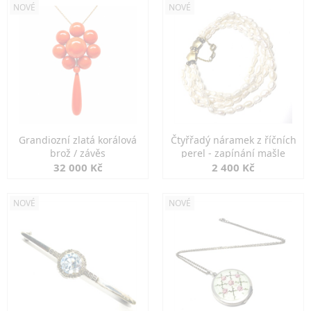
NOVÉ
NOVÉ
Grandiozní zlatá korálová
Čtyřřadý náramek z říčních
brož / závěs
perel - zapínání mašle
32 000 Kč
2 400 Kč
NOVÉ
NOVÉ