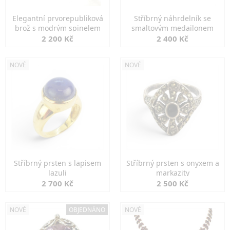
Elegantní prvorepubliková
Stříbrný náhrdelník se
brož s modrým spinelem
smaltovým medailonem
2 200 Kč
2 400 Kč
NOVÉ
NOVÉ
Stříbrný prsten s lapisem
Stříbrný prsten s onyxem a
lazuli
markazity
2 700 Kč
2 500 Kč
NOVÉ
OBJEDNÁNO
NOVÉ