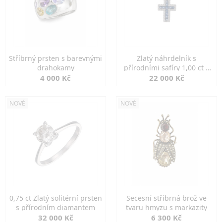
Stříbrný prsten s barevnými
Zlatý náhrdelník s
drahokamy
přírodními safíry 1,00 ct a
diamanty
4 000 Kč
22 000 Kč
NOVÉ
NOVÉ
0,75 ct Zlatý solitérní prsten
Secesní stříbrná brož ve
s přírodním diamantem
tvaru hmyzu s markazity
32 000 Kč
6 300 Kč