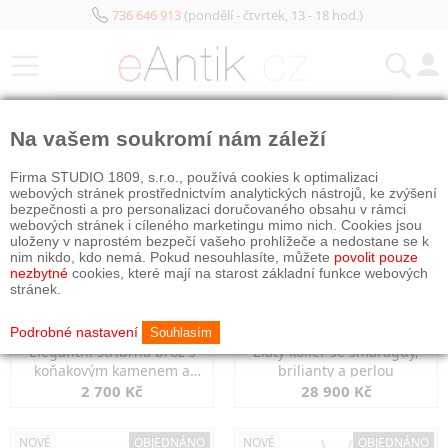
736 646 913
(pondělí - čtvrtek, 13 - 18 hod.)
KATEGORIE
Na vašem soukromí nám záleží
NOVÉ
NOVÉ
OBJEDNÁNO
Firma STUDIO 1809, s.r.o., používá cookies k optimalizaci
webových stránek prostřednictvím analytických nástrojů, ke zvýšení
bezpečnosti a pro personalizaci doručovaného obsahu v rámci
webových stránek i cíleného marketingu mimo nich. Cookies jsou
uloženy v naprostém bezpečí vašeho prohlížeče a nedostane se k
nim nikdo, kdo nemá. Pokud nesouhlasíte, můžete
povolit pouze
nezbytné
cookies, které mají na starost základní funkce webových
stránek.
Podrobné nastavení
Souhlasím
Elegantní stříbrná brož s
Zlatý kolier se smaragdy,
koňakovým kamenem a
brilianty a perlou
markazity
2 700 Kč
28 900 Kč
NOVÉ
OBJEDNÁNO
NOVÉ
OBJEDNÁNO