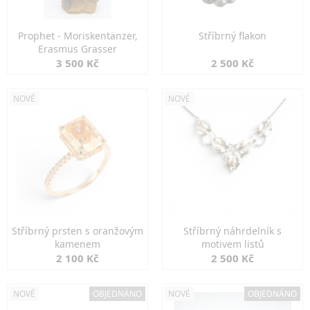
Prophet - Moriskentänzer,
Stříbrný flakon
Erasmus Grasser
3 500 Kč
2 500 Kč
NOVÉ
NOVÉ
Stříbrný prsten s oranžovým
Stříbrný náhrdelník s
kamenem
motivem listů
2 100 Kč
2 500 Kč
NOVÉ
OBJEDNÁNO
NOVÉ
OBJEDNÁNO