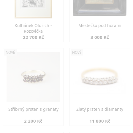
Kulhánek Oldřich -
Městečko pod horami
Rozcvička
22 700 Kč
3 000 Kč
NOVÉ
NOVÉ
Stříbrný prsten s granáty
Zlatý prsten s diamanty
2 200 Kč
11 800 Kč