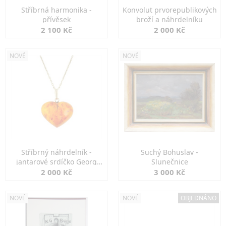
Stříbrná harmonika -
Konvolut prvorepublikových
přívěsek
broží a náhrdelníku
2 100 Kč
2 000 Kč
NOVÉ
NOVÉ
Stříbrný náhrdelník -
Suchý Bohuslav -
jantarové srdíčko Georg
Slunečnice
Kramer
2 000 Kč
3 000 Kč
NOVÉ
NOVÉ
OBJEDNÁNO