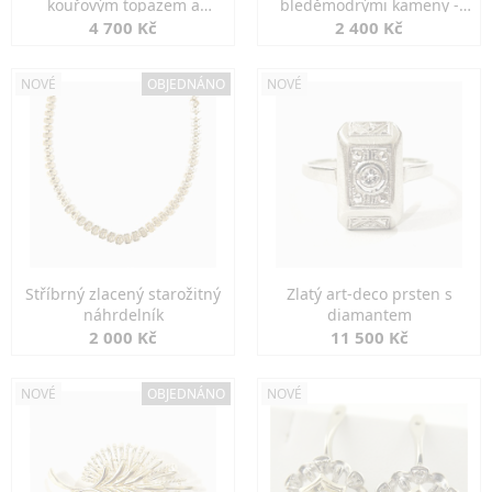
kouřovým topazem a
bleděmodrými kameny -
markazity
jemná elegance
4 700 Kč
2 400 Kč
NOVÉ
OBJEDNÁNO
NOVÉ
Stříbrný zlacený starožitný
Zlatý art-deco prsten s
náhrdelník
diamantem
2 000 Kč
11 500 Kč
NOVÉ
OBJEDNÁNO
NOVÉ