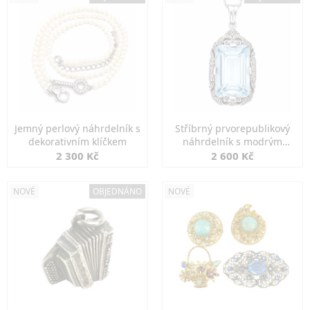
Jemný perlový náhrdelník s
Stříbrný prvorepublikový
dekorativním klíčkem
náhrdelník s modrým
spinelem
2 300 Kč
2 600 Kč
NOVÉ
OBJEDNÁNO
NOVÉ