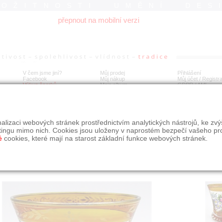
ROŽITNOSTI UMĚNÍ DES
přepnout na mobilní verzi
V čem jsme jiní?
Můj prodej
Přihlášení
Facebook
Můj nákup
Můj účet / Registr
Výkup šperků
Moje album
GDPR
/
AML
ftbecher - styl Anton Kothgasser
alizaci webových stránek prostřednictvím analytických nástrojů, ke zv
tingu mimo nich. Cookies jsou uloženy v naprostém bezpečí vašeho pr
é
cookies, které mají na starost základní funkce webových stránek.
Í
MÍSTO EXPEDICE
Počet návštěv: 161
poslat příteli
Praha
uložit do alba
dotaz na prodejce