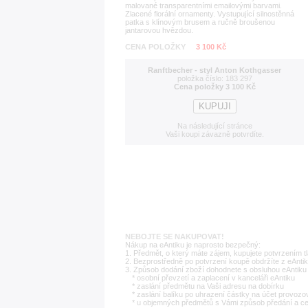
malované transparentními emailovými barvami.
Zlacené florální ornamenty. Vystupující silnostěnná
patka s klínovým brusem a ručně broušenou
jantarovou hvězdou.
CENA POLOŽKY
3 100 Kč
Ranftbecher - styl Anton Kothgasser
položka číslo: 183 297
Cena položky 3 100 Kč
Na následující stránce
Vaši koupi závazně potvrdíte.
NEBOJTE SE NAKUPOVAT!
Nákup na eAntiku je naprosto bezpečný:
1. Předmět, o který máte zájem, kupujete potvrzením t
2. Bezprostředně po potvrzení koupě obdržíte z eAntik
3. Způsob dodání zboží dohodnete s obsluhou eAntiku 
* osobní převzetí a zaplacení v kanceláři eAntiku
* zaslání předmětu na Vaši adresu na dobírku
* zaslání balíku po uhrazení částky na účet provozo
* u objemných předmětů s Vámi způsob předání a c