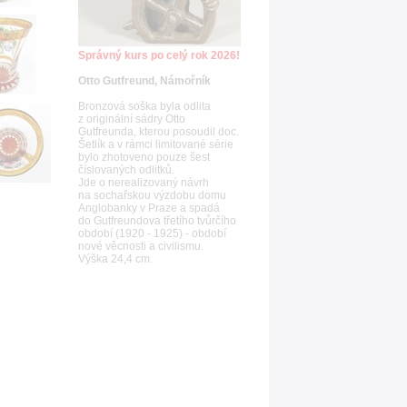
Správný kurs po celý rok 2026!
Otto Gutfreund, Námořník
Bronzová soška byla odlita
z originální sádry Otto
Gutfreunda, kterou posoudil doc.
Šetlík a v rámci limitované série
bylo zhotoveno pouze šest
číslovaných odlitků.
Jde o nerealizovaný návrh
na sochařskou výzdobu domu
Anglobanky v Praze a spadá
do Gutfreundova třetího tvůrčího
období (1920 - 1925) - období
nové věcnosti a civilismu.
Výška 24,4 cm.