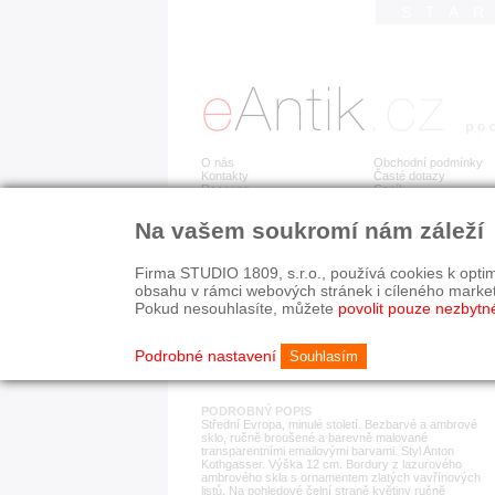
STA
O nás
Obchodní podmínky
Kontakty
Časté dotazy
Recenze
Ceník
Na vašem soukromí nám záleží
Detail položky
č. 183 297
Ran
Firma STUDIO 1809, s.r.o., používá cookies k optim
obsahu v rámci webových stránek i cíleného marke
Pokud nesouhlasíte, můžete
povolit pouze nezbytn
KATEGORIE
HISTORICKÉ OBDOB
sklo
od r. 1940
Podrobné nastavení
Souhlasím
PODROBNÝ POPIS
Střední Evropa, minulé století. Bezbarvé a ambrové
sklo, ručně broušené a barevně malované
transparentními emailovými barvami. Styl Anton
Kothgasser. Výška 12 cm. Bordury z lazurového
ambrového skla s ornamentem zlatých vavřínových
listů. Na pohledové čelní straně květiny ručně