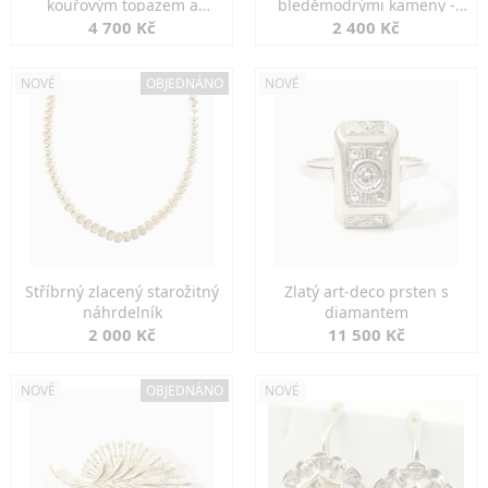
kouřovým topazem a
bleděmodrými kameny -
markazity
jemná elegance
4 700 Kč
2 400 Kč
NOVÉ
OBJEDNÁNO
NOVÉ
Stříbrný zlacený starožitný
Zlatý art-deco prsten s
náhrdelník
diamantem
2 000 Kč
11 500 Kč
NOVÉ
OBJEDNÁNO
NOVÉ