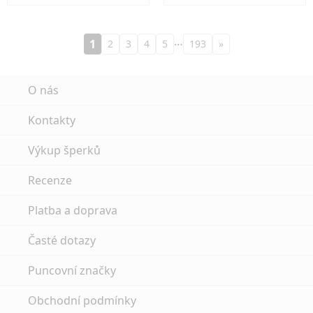
…
1
2
3
4
5
193
»
O nás
Kontakty
Výkup šperků
Recenze
Platba a doprava
Časté dotazy
Puncovní značky
Obchodní podmínky