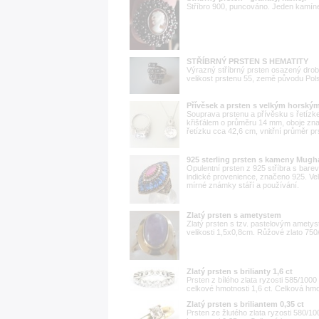
Stříbro 900, puncováno. Jeden kamínek 
STŘÍBRNÝ PRSTEN S HEMATITY
Výrazný stříbrný prsten osazený drobn
velikost prstenu 55, země původu Pol
Přívěsek a prsten s velkým horským 
Souprava prstenu a přívěsku s řetíz
křišťálem o průměru 14 mm, oboje zna
řetízku cca 42,6 cm, vnitřní průměr p
925 sterling prsten s kameny Mugha
Opulentní prsten z 925 stříbra s bar
indické provenience, značeno 925. Vel
mírné známky stáří a používání.
Zlatý prsten s ametystem
Zlatý prsten s tzv. pastelovým ametyst
velikosti 1,5x0,8cm. Růžové zlato 750/
Zlatý prsten s brilianty 1,6 ct
Prsten z bílého zlata ryzosti 585/100
celkové hmotnosti 1,6 ct. Celková hmot
Zlatý prsten s briliantem 0,35 ct
Prsten ze žlutého zlata ryzosti 580/1