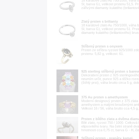
18 karátové zlato Au 750/1000, váha btt
SI, barva G), velikost prstenu 51,5. Pr
zářivými diamanty kulatého (briliantov
Zlatý prsten s brilianty
18 karátové zlato Au 750/1000, váha btt
SI, barva G), velikost prstenu 51. Prst
diamanty kulatého (briliantového) brus
Stříbrný prsten s onyxem
Prsten ze stříbra ryzosti 925/1000 z
prstenu: 5,82 g, velikost: 61.
925 sterling stříbrný prsten s bar
Dekorativní prsten z 925 sterlingové
neumím určit, punce 925 a těžko rozezn
(štíhlý prst), váha brutto circa 5 g, do
375 Au prsten s amethystem
Moderní designový prsten z 375 zlata
amethystem a malými broušenými ambly
Velikost 16 / 56, váha brutto cca 4,5 
Prsten z bílého zlata a dvěma diama
Bílé zlato, ryzost 750 / 1000. Celková
elipsovitého tvaru. Na čelní straně dv
hmotnosti cca 0,75 ct, barva G - H, či
Stříbrný prsten - granáty, kamej.