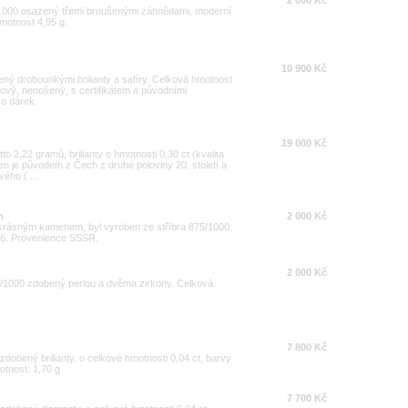
2 000 Kč
5/1000 osazený třemi broušenými záhnědami, moderní
hmotnost 4,95 g.
10 900 Kč
ený drobounkými brilianty a safíry. Celková hmotnost
 nový, nenošený, s certifikátem a původními
ko dárek.
19 000 Kč
o 2,22 gramů, brilianty o hmotnosti 0,30 ct (kvalita
ten je původem z Čech z druhé poloviny 20. století a
ého ( ...
m
2 000 Kč
 krásným kamenem, byl vyroben ze stříbra 875/1000,
/56. Provenience SSSR.
2 000 Kč
25/1000 zdobený perlou a dvěma zirkony. Celková
7 800 Kč
 zdobený brilianty, o celkové hmotnosti 0,04 ct, barvy
otnost: 1,70 g
7 700 Kč