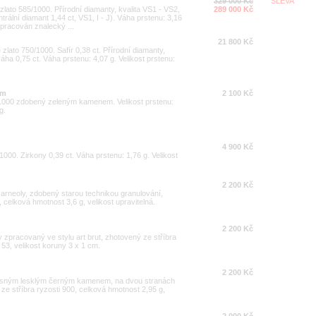
329 000 Kč
SLEVA
 zlato 585/1000. Přírodní diamanty, kvalita VS1 - VS2,
289 000 Kč
trální diamant 1,44 ct, VS1, I - J). Váha prstenu: 3,16
vypracován znalecký ...
21 800 Kč
 zlato 750/1000. Safír 0,38 ct. Přírodní diamanty,
 váha 0,75 ct. Váha prstenu: 4,07 g. Velikost prstenu:
em
2 100 Kč
0/1000 zdobený zeleným kamenem. Velikost prstenu:
g.
4 900 Kč
/1000. Zirkony 0,39 ct. Váha prstenu: 1,76 g. Velikost
2 200 Kč
arneoly, zdobený starou technikou granulování,
 celková hmotnost 3,6 g, velikost upravitelná.
2 200 Kč
 zpracovaný ve stylu art brut, zhotovený ze stříbra
 53, velikost koruny 3 x 1 cm.
2 200 Kč
krásným lesklým černým kamenem, na dvou stranách
 stříbra ryzosti 900, celková hmotnost 2,95 g,