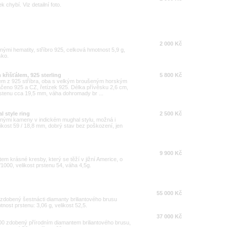
chybí. Viz detailní foto.
2 000 Kč
ými hematity, stříbro 925, celková hmotnost 5,9 g,
sko.
křišťálem, 925 sterling
5 800 Kč
kem z 925 stříbra, oba s velkým broušeným horským
čeno 925 a CZ, řetízek 925. Délka přívěsku 2,6 cm,
rstenu cca 19,5 mm, váha dohromady br ...
l style ring
2 500 Kč
evnými kameny v indickém mughal stylu, možná i
ikost 59 / 18,8 mm, dobrý stav bez poškození, jen
9 900 Kč
em krásné kresby, který se těží v jižní Americe, o
1000, velikost prstenu 54, váha 4,5g.
55 000 Kč
0 zdobený šestnácti diamanty briliantového brusu
nost prstenu: 3,06 g, velikost 52,5.
37 000 Kč
000 zdobený přírodním diamantem briliantového brusu,