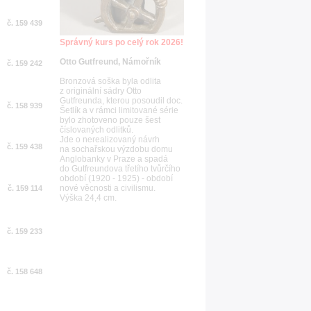
č. 159 439
Správný kurs po celý rok 2026!
Otto Gutfreund, Námořník
č. 159 242
Bronzová soška byla odlita
z originální sádry Otto
Gutfreunda, kterou posoudil doc.
č. 158 939
Šetlík a v rámci limitované série
bylo zhotoveno pouze šest
číslovaných odlitků.
Jde o nerealizovaný návrh
č. 159 438
na sochařskou výzdobu domu
Anglobanky v Praze a spadá
do Gutfreundova třetího tvůrčího
období (1920 - 1925) - období
nové věcnosti a civilismu.
č. 159 114
Výška 24,4 cm.
č. 159 233
č. 158 648