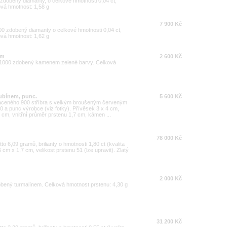
 zdobený diamanty, o celkové hmotnosti 0,04 ct,
ková hmotnost: 1,58 g
7 900 Kč
000 zdobený diamanty o celkové hmotnosti 0,04 ct,
ková hmotnost: 1,62 g
em
2 600 Kč
25/1000 zdobený kamenem zelené barvy. Celková
rubínem, punc.
5 600 Kč
laceného 900 stříbra s velkým broušeným červeným
a punc výrobce (viz fotky). Přívěsek 3 x 4 cm,
 cm, vnitřní průměr prstenu 1,7 cm, kámen ...
78 000 Kč
o 6,09 gramů, brilianty o hmotnosti 1,80 ct (kvalita
 cm x 1,7 cm, velikost prstenu 51 (lze upravit). Zlatý
2 000 Kč
dobený turmalínem. Celková hmotnost prstenu: 4,30 g
31 200 Kč