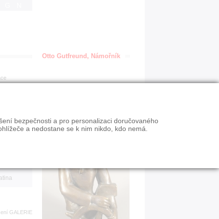
IGN
Otto Gutfreund, Námořník
ace
en
ýšení bezpečnosti a pro personalizaci doručovaného
VY
ohlížeče a nedostane se k nim nikdo, kdo nemá.
n slevy
atina
zení
GALERIE