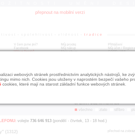
ROŽITNOSTI UMĚNÍ DES
přepnout na mobilní verzi
V čem jsme jiní?
Můj prodej
Přihlášení
Facebook
Můj nákup
Můj účet / Registr
Výkup šperků
Moje album
GDPR
/
AML
Jen poslední d
Í
alizaci webových stránek prostřednictvím analytických nástrojů, ke zv
BDOBÍ
STÁŘÍ NABÍDKY
ŘAZENÍ
SLE
tingu mimo nich. Cookies jsou uloženy v naprostém bezpečí vašeho pr
všechno
nejnovější napřed
je
é
cookies, které mají na starost základní funkce webových stránek.
jen poslední den
podle cen sestupně
jen poslední týden
jen poslední měsíc
ŠPERKY DLE MATERIÁLU
všechno
zlato
stříbro
pl
ELEFONU:
volejte
736 646 913
(pondělí - čtvrtek, 13 - 18 hod.)
y" (1312)
přechod na zobra