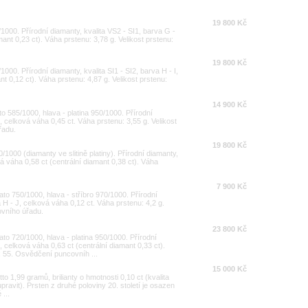
19 800 Kč
/1000. Přírodní diamanty, kvalita VS2 - SI1, barva G -
ant 0,23 ct). Váha prstenu: 3,78 g. Velikost prstenu:
19 800 Kč
1000. Přírodní diamanty, kvalita SI1 - SI2, barva H - I,
t 0,12 ct). Váha prstenu: 4,87 g. Velikost prstenu:
14 900 Kč
ato 585/1000, hlava - platina 950/1000. Přírodní
J, celková váha 0,45 ct. Váha prstenu: 3,55 g. Velikost
řadu.
19 800 Kč
0/1000 (diamanty ve slitině platiny). Přírodní diamanty,
á váha 0,58 ct (centrální diamant 0,38 ct). Váha
7 900 Kč
lato 750/1000, hlava - stříbro 970/1000. Přírodní
va H - J, celková váha 0,12 ct. Váha prstenu: 4,2 g.
ovního úřadu.
23 800 Kč
lato 720/1000, hlava - platina 950/1000. Přírodní
J, celková váha 0,63 ct (centrální diamant 0,33 ct).
u: 55. Osvědčení puncovníh ...
15 000 Kč
o 1,99 gramů, brilianty o hmotnosti 0,10 ct (kvalita
upravit). Prsten z druhé poloviny 20. století je osazen
 ...