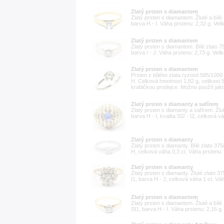
Zlatý prsten s diamantem
Zlatý prsten s diamantem. Žluté a bílé 
barva H - I. Váha prstenu: 2,32 g. Veli
Zlatý prsten s diamantem
Zlatý prsten s diamantem. Bílé zlato 75
barva I - J. Váha prstenu: 2,73 g. Veli
Zlatý prsten s diamantem
Prsten z bílého zlata ryzosti 585/100
H. Celková hmotnost 1,82 g, velikost 5
krabičkou prodejce. Možno použít jak
Zlatý prsten s diamanty a safírem
Zlatý prsten s diamanty a safírem. Žlut
barva H - I, kvalita SI2 - I2, celková v
Zlatý prsten s diamanty
Zlatý prsten s diamanty. Bílé zlato 375
H, celková váha 0,3 ct. Váha prstenu: 
Zlatý prsten s diamanty
Zlatý prsten s diamanty. Žluté zlato 37
I1, barva H - J, celková váha 1 ct. Váh
Zlatý prsten s diamantem
Zlatý prsten s diamantem. Žluté a bílé 
SI1, barva H - I. Váha prstenu: 2,16 g.