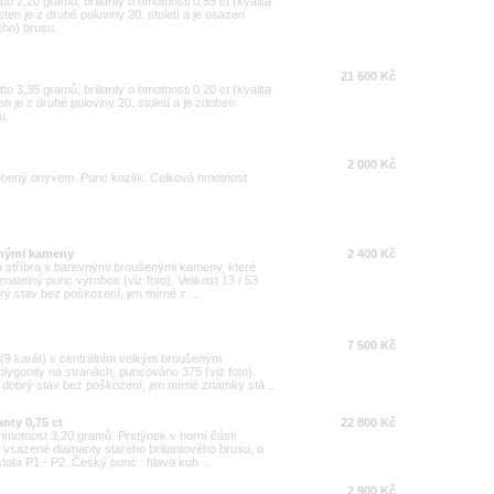
o 2,20 gramů, brilianty o hmotnosti 0,55 ct (kvalita
sten je z druhé poloviny 20. století a je osazen
ého) brusu.
21 600 Kč
o 3,35 gramů, brilianty o hmotnosti 0,20 ct (kvalita
en je z druhé poloviny 20. století a je zdoben
u.
2 000 Kč
dobený onyxem. Punc kozlík. Celková hmotnost
evnými kameny
2 400 Kč
ho stříbra s barevnými broušenými kameny, které
atelný punc výrobce (viz foto). Velikost 13 / 53
brý stav bez poškození, jen mírné z ...
7 500 Kč
 (9 karát) s centrálním velkým broušeným
gonity na stranách, puncováno 375 (viz foto).
g, dobrý stav bez poškození, jen mírné známky stá ...
nty 0,75 ct
22 800 Kč
 hmotnost 3,20 gramů. Prstýnek v horní části
a vsazené diamanty starého briliantového brusu, o
stota P1 - P2. Český punc : hlava koh ...
2 900 Kč