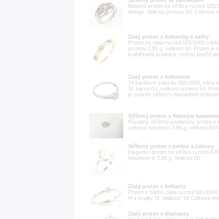
Stříbrný prsten se záhnědami
Masivní prsten ze stříbra ryzosti 92
design. Velikost prstenu 54. Celková 
Zlatý prsten s briliantky a safíry
Prsten ze zlata ryzosti 585/1000 zdob
prstenu 1,81 g, velikost 50. Prsten je
krabičkami prodejce, možno použít ja
Zlatý prsten s briliantem
14 karátové zlato Au 585/1000, váha btt
SI, barva G), velikost prstenu 53. Prs
je osazen zářivým diamantem briliantov
Stříbrný prsten s fialovým kamene
Půvabný stříbrný pozlacený prsten s
celková hmotnost 3,95 g, velikost 55
Stříbrný prsten s perlou a zirkony
Elegantní prsten ze stříbra ryzosti 9
hmotnost je 3,06 g. Velikost 60.
Zlatý prsten s brilianty
Prsten z bílého zlata ryzosti 585/1000
H a kvality SI. Velikost: 54 Celková hm
Zlatý prsten s diamanty