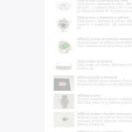
Zlatý prsten s diamanty Art Deco
Zlatý prsten s diamanty Art Deco. Bílé
barva H - J, celková váha: 1,64 ct (cen
g. Velikost prstenu: 54. K prstenu je 
Zlatý prsten s diamanty a safírem
Zlatý prsten s diamanty a safírem. Bílé
barva H - I, kvalita SI1 - SI2, celková
60.
Stříbrný prsten se zeleným kamen
Masivní prsten ze stříbra ryzosti 90
53,5. Celková hmotnost prstenu: 8,40 
Zlatý prsten se zirkony
Zlatý prsten se zirkony. Bílé zlato 375
prstenu: 52.
Stříbrný prsten s karneoly
Pěkný stříbrný prsten osazený třemi k
zhotovený ze stříbra ryzosti 925/1000,
Stříbrný prsten
Výrazný celostříbrný prsten, umělecky
900/1000, váha 5,4 g, velikost prstenu
Stříbrný prsten s černým kamenem
Stříbrný prsten ve stylu art deco s 
lemovaný jemným dekorem, zhotoven ze
velikost prstenu 60.