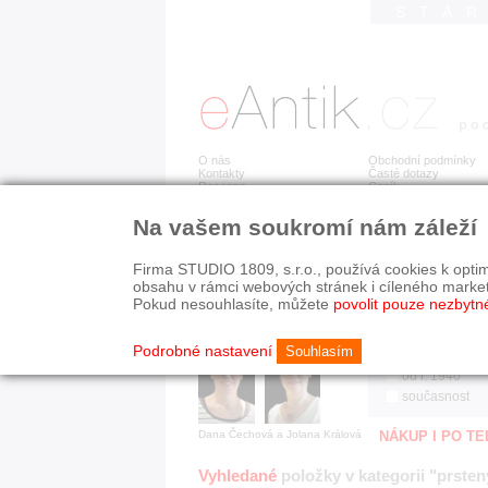
STA
O nás
Obchodní podmínky
Kontakty
Časté dotazy
Recenze
Ceník
Na vašem soukromí nám záleží
Jsme prověřená firma
RYCHLÉ HLEDÁN
V oboru působíme 22 let!
Firma STUDIO 1809, s.r.o., používá cookies k optim
Zákazníci u nás oceňují:
HISTORICKÉ O
obsahu v rámci webových stránek i cíleného marke
■ odborné zázemí
všechno
Pokud nesouhlasíte, můžete
povolit pouze nezbytn
■ bezpečné prostředí
před r. 1800
■ přátelskou atmosféru
19. stol.
Podrobné nastavení
Souhlasím
1890-1940
od r. 1940
současnost
Dana Čechová a Jolana Králová
NÁKUP I PO T
Vyhledané
položky v kategorii "prsten