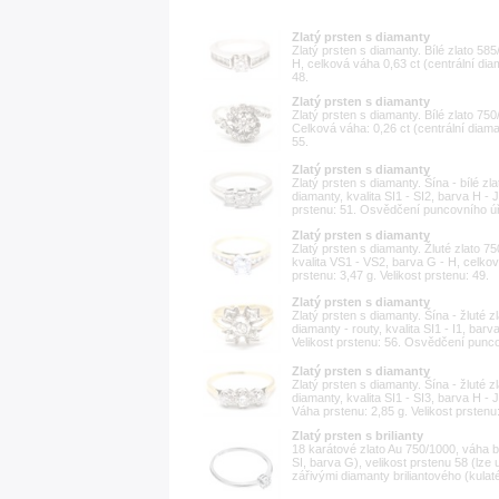
Zlatý prsten s diamanty
Zlatý prsten s diamanty. Bílé zlato 585
H, celková váha 0,63 ct (centrální diam
48.
Zlatý prsten s diamanty
Zlatý prsten s diamanty. Bílé zlato 750/
Celková váha: 0,26 ct (centrální diaman
55.
Zlatý prsten s diamanty
Zlatý prsten s diamanty. Šína - bílé zl
diamanty, kvalita SI1 - SI2, barva H - 
prstenu: 51. Osvědčení puncovního ú
Zlatý prsten s diamanty
Zlatý prsten s diamanty. Žluté zlato 75
kvalita VS1 - VS2, barva G - H, celkov
prstenu: 3,47 g. Velikost prstenu: 49.
Zlatý prsten s diamanty
Zlatý prsten s diamanty. Šína - žluté z
diamanty - routy, kvalita SI1 - I1, bar
Velikost prstenu: 56. Osvědčení punc
Zlatý prsten s diamanty
Zlatý prsten s diamanty. Šína - žluté z
diamanty, kvalita SI1 - SI3, barva H - 
Váha prstenu: 2,85 g. Velikost prsten
Zlatý prsten s brilianty
18 karátové zlato Au 750/1000, váha btt
SI, barva G), velikost prstenu 58 (lze 
zářivými diamanty briliantového (kulaté