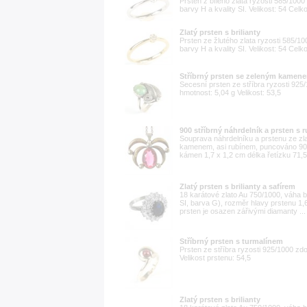
Prsten z bílého zlata ryzosti 585/1000
barvy H a kvality SI. Velikost: 54 Cel
Zlatý prsten s brilianty
Prsten ze žlutého zlata ryzosti 585/1
barvy H a kvality SI. Velikost: 54 Cel
Stříbrný prsten se zeleným kamen
Secesní prsten ze stříbra ryzosti 9
hmotnost: 5,04 g Velikost: 53,5
900 stříbrný náhrdelník a prsten s 
Souprava náhrdelníku a prstenu ze z
kamenem, asi rubínem, puncováno 900 
kámen 1,7 x 1,2 cm délka řetízku 71,5
Zlatý prsten s brilianty a safírem
18 karátové zlato Au 750/1000, váha btt
SI, barva G), rozměr hlavy prstenu 1,6
prsten je osazen zářivými diamanty ...
Stříbrný prsten s turmalínem
Prsten ze stříbra ryzosti 925/1000 z
Velikost prstenu: 54,5
Zlatý prsten s brilianty