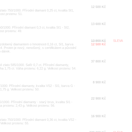
12 500 Kč
zlato 750/1000. Přírodní diamant 0,25 ct, kvalita SI1,
kost prstenu: 51.
13 600 Kč
0/1000. Přírodní diamant 0,3 ct, kvalita SI1 - SI2,
kost prstenu: 49.
13 900 Kč
SLEVA
0 zdobený diamantem o hmotnosti 0,16 ct, SI1, barva
12 500 Kč
4. Prsten je nový, nenošený, s certifikátem a původní
o dárek.
37 800 Kč
é zlato 585/1000. Safír 0,7 ct. Přírodní diamanty,
áha 1,75 ct. Váha prstenu: 6,22 g. Velikost prstenu: 54.
8 900 Kč
/1000. Přírodní diamanty, kvalita VS2 - SI1, barva G -
1,75 g. Velikost prstenu: 50.
22 900 Kč
5/1000. Přírodní diamanty - starý brus, kvalita SI1 -
a prstenu: 2,43 g. Velikost prstenu: 56.
16 900 Kč
zlato 750/1000. Přírodní diamant 0,36 ct, kvalita VS2 -
 Velikost prstenu: 55.