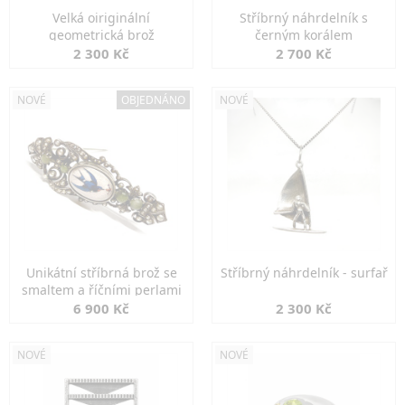
Velká oiriginální
Stříbrný náhrdelník s
geometrická brož
černým korálem
2 300 Kč
2 700 Kč
NOVÉ
OBJEDNÁNO
NOVÉ
Unikátní stříbrná brož se
Stříbrný náhrdelník - surfař
smaltem a říčními perlami
6 900 Kč
2 300 Kč
NOVÉ
NOVÉ