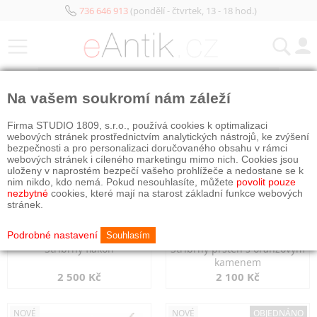
736 646 913
(pondělí - čtvrtek, 13 - 18 hod.)
KATEGORIE
Na vašem soukromí nám záleží
NOVÉ
NOVÉ
Firma STUDIO 1809, s.r.o., používá cookies k optimalizaci
webových stránek prostřednictvím analytických nástrojů, ke zvýšení
bezpečnosti a pro personalizaci doručovaného obsahu v rámci
webových stránek i cíleného marketingu mimo nich. Cookies jsou
uloženy v naprostém bezpečí vašeho prohlížeče a nedostane se k
nim nikdo, kdo nemá. Pokud nesouhlasíte, můžete
povolit pouze
nezbytné
cookies, které mají na starost základní funkce webových
stránek.
Podrobné nastavení
Souhlasím
Stříbrný flakon
Stříbrný prsten s oranžovým
kamenem
2 500 Kč
2 100 Kč
NOVÉ
NOVÉ
OBJEDNÁNO