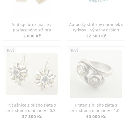
Vintage brož mašle z
Autorský stříbrný náramek s
pozlaceného stříbra
tyrkysy – výrazný design
2 000 Kč
22 500 Kč
NOVÉ
NOVÉ
Náušnice z bílého zlata s
Prsten z bílého zlata s
přírodními diamanty - 0,30
přírodními diamanty - 1,00
ct
ct
37 300 Kč
40 000 Kč