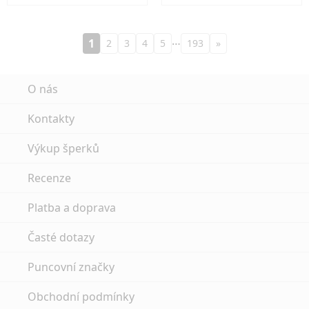
…
1
2
3
4
5
193
»
O nás
Kontakty
Výkup šperků
Recenze
Platba a doprava
Časté dotazy
Puncovní značky
Obchodní podmínky