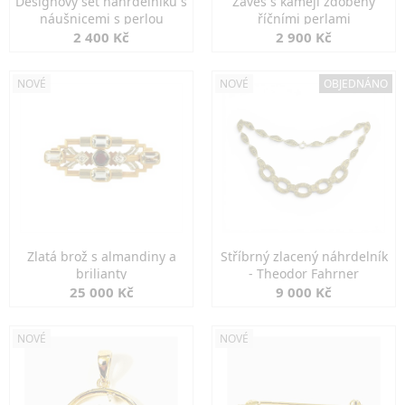
Designový set náhrdelníku s
Závěs s kamejí zdobený
náušnicemi s perlou
říčními perlami
2 400 Kč
2 900 Kč
NOVÉ
NOVÉ
OBJEDNÁNO
Zlatá brož s almandiny a
Stříbrný zlacený náhrdelník
brilianty
- Theodor Fahrner
25 000 Kč
9 000 Kč
NOVÉ
NOVÉ