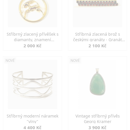
Stříbrný zlacený přívěšek s
Stříbrná zlacená brož s
diamanty, znamení
českými granáty - Granát
KOZOROH
Turnov
2 000 Kč
2 100 Kč
NOVÉ
NOVÉ
Stříbrný moderní náramek
Vintage stříbrný přívěs
"vlny"
Georg Kramer
4 400 Kč
3 900 Kč