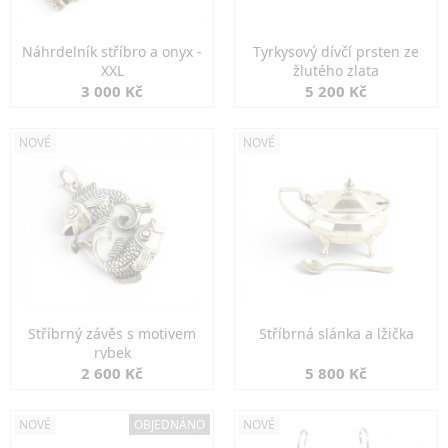
Náhrdelník stříbro a onyx -
Tyrkysový dívčí prsten ze
XXL
žlutého zlata
3 000 Kč
5 200 Kč
NOVÉ
NOVÉ
Stříbrný závěs s motivem
Stříbrná slánka a lžička
rybek
2 600 Kč
5 800 Kč
NOVÉ
OBJEDNÁNO
NOVÉ