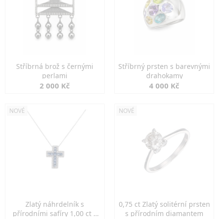
Stříbrná brož s černými
Stříbrný prsten s barevnými
perlami
drahokamy
2 000 Kč
4 000 Kč
NOVÉ
NOVÉ
Zlatý náhrdelník s
0,75 ct Zlatý solitérní prsten
přírodními safíry 1,00 ct a
s přírodním diamantem