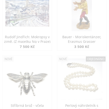
Rudolf Jindřich: Mokropsy v
Bauer - Moriskentänzer,
zimě. (Z majetku Ng v Praze)
Erasmus Grasser
7 500 Kč
3 500 Kč
NOVÉ
NOVÉ
OBJEDNÁNO
Stříbrná brož - včela
Perlový náhrdelník s