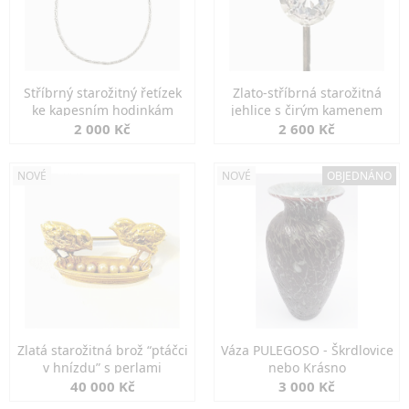
Stříbrný starožitný řetízek
Zlato-stříbrná starožitná
ke kapesním hodinkám
jehlice s čirým kamenem
2 000 Kč
2 600 Kč
NOVÉ
NOVÉ
OBJEDNÁNO
Zlatá starožitná brož “ptáčci
Váza PULEGOSO - Škrdlovice
v hnízdu” s perlami
nebo Krásno
40 000 Kč
3 000 Kč