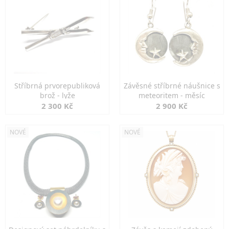
Stříbrná prvorepubliková
Závěsné stříbrné náušnice s
brož - lyže
meteoritem - měsíc
2 300 Kč
2 900 Kč
NOVÉ
NOVÉ