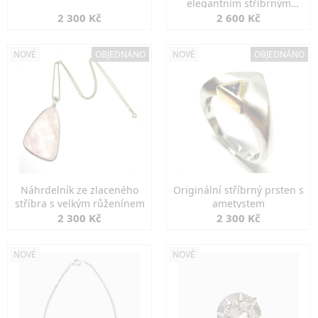
elegantním stříbrným
zapínáním
2 300 Kč
2 600 Kč
NOVÉ
OBJEDNÁNO
NOVÉ
OBJEDNÁNO
Náhrdelník ze zlaceného
Originální stříbrný prsten s
stříbra s velkým růženínem
ametystem
2 300 Kč
2 300 Kč
NOVÉ
NOVÉ