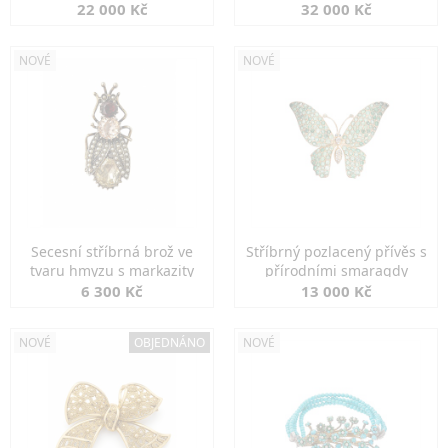
diamanty
22 000 Kč
32 000 Kč
NOVÉ
NOVÉ
Secesní stříbrná brož ve
Stříbrný pozlacený přívěs s
tvaru hmyzu s markazity
přírodními smaragdy
6 300 Kč
13 000 Kč
NOVÉ
OBJEDNÁNO
NOVÉ