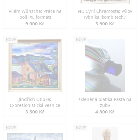
Vilém Wünsche: Práce na
NU Cyril Chramosta: Výlov
poli (XL formát)
rybníka (komb.tech.)
9 000 Kč
3 900 Kč
NOVÉ
NOVÉ
Jindřich Otipka:
skleněná platika Pasta na
Expresionistická vesnice
zuby
3 500 Kč
4 800 Kč
NOVÉ
NOVÉ