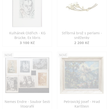
Kulhánek Oldřich - KG
Stříbrná brož s perlami -
Brücke, Ex libris
sněženky
3 100 Kč
2 200 Kč
NOVÉ
NOVÉ
Nemes Endre - Soubor šesti
Petrovický Josef - Hrad
litografií
Karlštejn