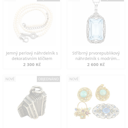
Jemný perlový náhrdelník s
Stříbrný prvorepublikový
dekorativním klíčkem
náhrdelník s modrým
spinelem
2 300 Kč
2 600 Kč
NOVÉ
OBJEDNÁNO
NOVÉ