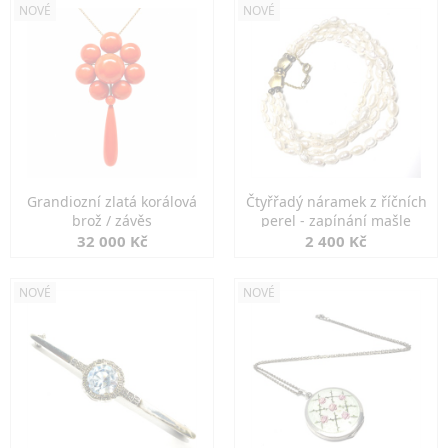
NOVÉ
NOVÉ
Grandiozní zlatá korálová
Čtyřřadý náramek z říčních
brož / závěs
perel - zapínání mašle
32 000 Kč
2 400 Kč
NOVÉ
NOVÉ