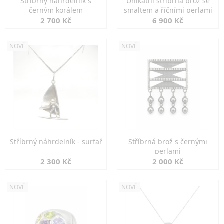
Stříbrný náhrdelník s
Unikátní stříbrná brož se
černým korálem
smaltem a říčními perlami
2 700 Kč
6 900 Kč
NOVÉ
NOVÉ
Stříbrný náhrdelník - surfař
Stříbrná brož s černými
perlami
2 300 Kč
2 000 Kč
NOVÉ
NOVÉ