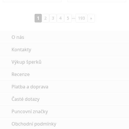
…
1
2
3
4
5
193
»
O nás
Kontakty
Výkup šperků
Recenze
Platba a doprava
Časté dotazy
Puncovní značky
Obchodní podmínky