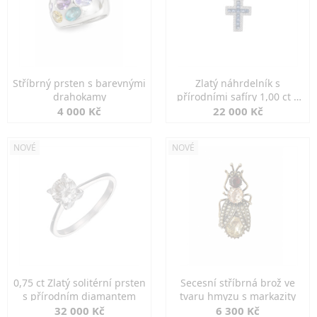
Stříbrný prsten s barevnými
Zlatý náhrdelník s
drahokamy
přírodními safíry 1,00 ct a
diamanty
4 000 Kč
22 000 Kč
NOVÉ
NOVÉ
0,75 ct Zlatý solitérní prsten
Secesní stříbrná brož ve
s přírodním diamantem
tvaru hmyzu s markazity
32 000 Kč
6 300 Kč