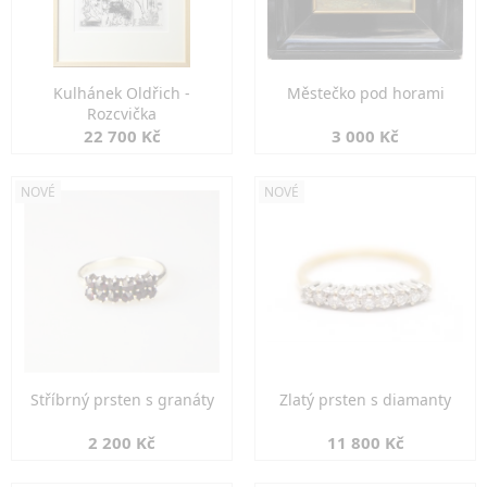
Kulhánek Oldřich -
Městečko pod horami
Rozcvička
22 700 Kč
3 000 Kč
NOVÉ
NOVÉ
Stříbrný prsten s granáty
Zlatý prsten s diamanty
2 200 Kč
11 800 Kč