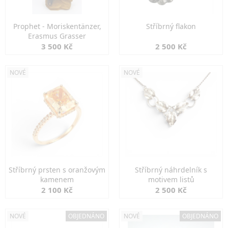
Prophet - Moriskentänzer,
Stříbrný flakon
Erasmus Grasser
3 500 Kč
2 500 Kč
NOVÉ
NOVÉ
Stříbrný prsten s oranžovým
Stříbrný náhrdelník s
kamenem
motivem listů
2 100 Kč
2 500 Kč
NOVÉ
OBJEDNÁNO
NOVÉ
OBJEDNÁNO