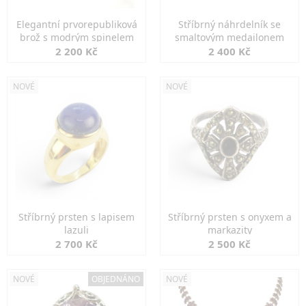
Elegantní prvorepubliková
Stříbrný náhrdelník se
brož s modrým spinelem
smaltovým medailonem
2 200 Kč
2 400 Kč
NOVÉ
NOVÉ
Stříbrný prsten s lapisem
Stříbrný prsten s onyxem a
lazuli
markazity
2 700 Kč
2 500 Kč
NOVÉ
OBJEDNÁNO
NOVÉ