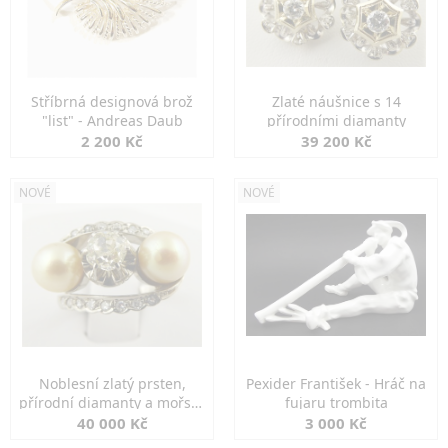
Stříbrná designová brož
Zlaté náušnice s 14
"list" - Andreas Daub
přírodními diamanty
2 200 Kč
39 200 Kč
NOVÉ
NOVÉ
Noblesní zlatý prsten,
Pexider František - Hráč na
přírodní diamanty a mořské
fujaru trombita
perly
40 000 Kč
3 000 Kč