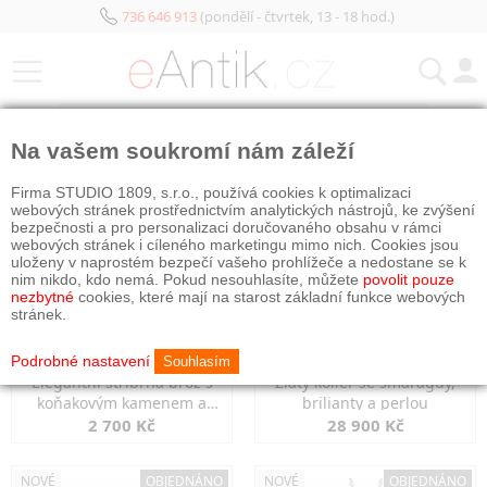
736 646 913
(pondělí - čtvrtek, 13 - 18 hod.)
KATEGORIE
Na vašem soukromí nám záleží
NOVÉ
NOVÉ
OBJEDNÁNO
Firma STUDIO 1809, s.r.o., používá cookies k optimalizaci
webových stránek prostřednictvím analytických nástrojů, ke zvýšení
bezpečnosti a pro personalizaci doručovaného obsahu v rámci
webových stránek i cíleného marketingu mimo nich. Cookies jsou
uloženy v naprostém bezpečí vašeho prohlížeče a nedostane se k
nim nikdo, kdo nemá. Pokud nesouhlasíte, můžete
povolit pouze
nezbytné
cookies, které mají na starost základní funkce webových
stránek.
Podrobné nastavení
Souhlasím
Elegantní stříbrná brož s
Zlatý kolier se smaragdy,
koňakovým kamenem a
brilianty a perlou
markazity
2 700 Kč
28 900 Kč
NOVÉ
OBJEDNÁNO
NOVÉ
OBJEDNÁNO