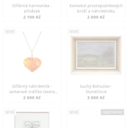
Stříbrná harmonika -
Konvolut prvorepublikových
přívěsek
broží a náhrdelníku
2 100 Kč
2 000 Kč
NOVÉ
NOVÉ
Stříbrný náhrdelník -
Suchý Bohuslav -
jantarové srdíčko Georg
Slunečnice
Kramer
2 000 Kč
3 000 Kč
NOVÉ
NOVÉ
OBJEDNÁNO