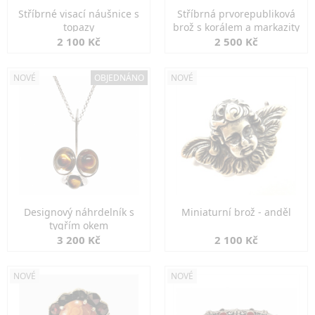
Stříbrné visací náušnice s
Stříbrná prvorepubliková
topazy
brož s korálem a markazity
2 100 Kč
2 500 Kč
NOVÉ
OBJEDNÁNO
NOVÉ
Designový náhrdelník s
Miniaturní brož - anděl
tygřím okem
3 200 Kč
2 100 Kč
NOVÉ
NOVÉ