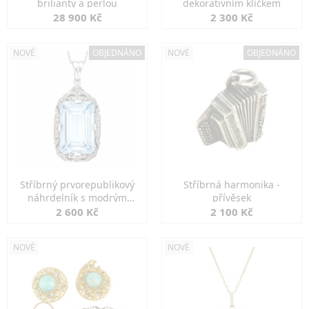
brilianty a perlou
dekorativním klíčkem
28 900 Kč
2 300 Kč
NOVÉ
OBJEDNÁNO
NOVÉ
OBJEDNÁNO
Stříbrný prvorepublikový
Stříbrná harmonika -
náhrdelník s modrým
přívěsek
spinelem
2 600 Kč
2 100 Kč
NOVÉ
NOVÉ