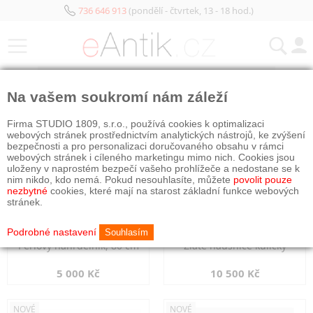
736 646 913
(pondělí - čtvrtek, 13 - 18 hod.)
KATEGORIE
Na vašem soukromí nám záleží
NOVÉ
NOVÉ
Firma STUDIO 1809, s.r.o., používá cookies k optimalizaci
webových stránek prostřednictvím analytických nástrojů, ke zvýšení
bezpečnosti a pro personalizaci doručovaného obsahu v rámci
webových stránek i cíleného marketingu mimo nich. Cookies jsou
uloženy v naprostém bezpečí vašeho prohlížeče a nedostane se k
nim nikdo, kdo nemá. Pokud nesouhlasíte, můžete
povolit pouze
nezbytné
cookies, které mají na starost základní funkce webových
stránek.
Podrobné nastavení
Souhlasím
Perlový náhrdelník, 80 cm
Zlaté náušnice kuličky
5 000 Kč
10 500 Kč
NOVÉ
NOVÉ