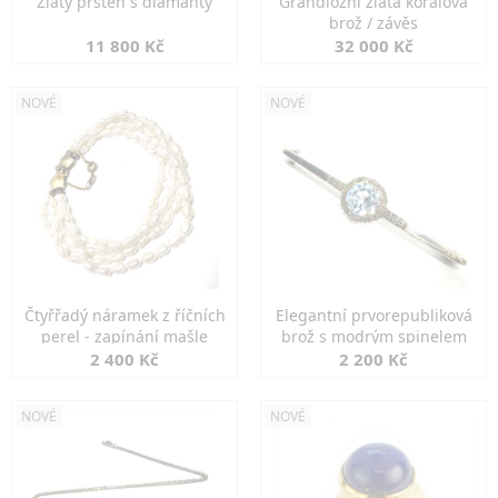
Zlatý prsten s diamanty
Grandiozní zlatá korálová
brož / závěs
11 800 Kč
32 000 Kč
NOVÉ
NOVÉ
Čtyřřadý náramek z říčních
Elegantní prvorepubliková
perel - zapínání mašle
brož s modrým spinelem
2 400 Kč
2 200 Kč
NOVÉ
NOVÉ