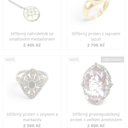
Stříbrný náhrdelník se
Stříbrný prsten s lapisem
smaltovým medailonem
lazuli
2 400 Kč
2 700 Kč
NOVÉ
NOVÉ
OBJEDNÁNO
Stříbrný prsten s onyxem a
Stříbrný prvorepublikový
markazity
prsten s velkým ametystem
2 500 Kč
2 800 Kč