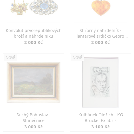
Konvolut prvorepublikových
Stříbrný náhrdelník -
broží a náhrdelníku
jantarové srdíčko Georg
Kramer
2 000 Kč
2 000 Kč
NOVÉ
NOVÉ
Suchý Bohuslav -
Kulhánek Oldřich - KG
Slunečnice
Brücke, Ex libris
3 000 Kč
3 100 Kč