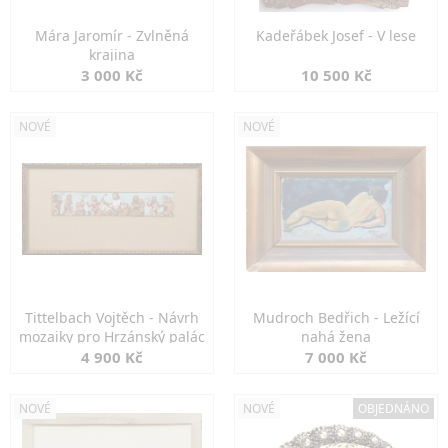
Mára Jaromír - Zvlněná
Kadeřábek Josef - V lese
krajina
3 000 Kč
10 500 Kč
NOVÉ
NOVÉ
Tittelbach Vojtěch - Návrh
Mudroch Bedřich - Ležící
mozaiky pro Hrzánský palác
nahá žena
4 900 Kč
7 000 Kč
NOVÉ
NOVÉ
OBJEDNÁNO