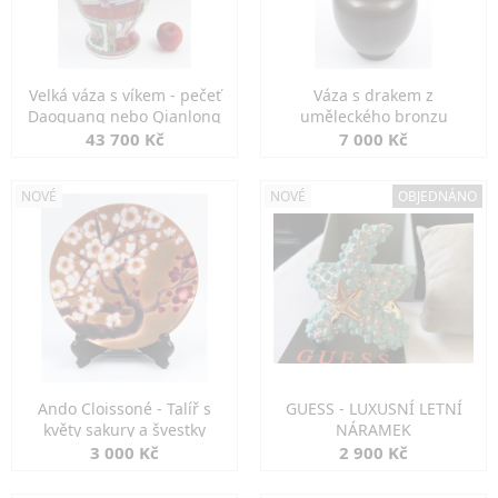
Velká váza s víkem - pečeť
Váza s drakem z
Daoguang nebo Qianlong
uměleckého bronzu
43 700 Kč
7 000 Kč
NOVÉ
NOVÉ
OBJEDNÁNO
Ando Cloissoné - Talíř s
GUESS - LUXUSNÍ LETNÍ
květy sakury a švestky
NÁRAMEK
3 000 Kč
2 900 Kč