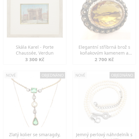
Skála Karel - Porte
Elegantní stříbrná brož s
Chaussée, Verdun
koňakovým kamenem a
markazity
3 300 Kč
2 700 Kč
NOVÉ
OBJEDNÁNO
NOVÉ
OBJEDNÁNO
Zlatý kolier se smaragdy,
Jemný perlový náhrdelník s