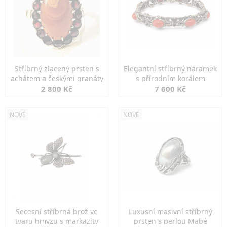
Stříbrný zlacený prsten s
Elegantní stříbrný náramek
achátem a českými granáty
s přírodním korálem
2 800 Kč
7 600 Kč
NOVÉ
NOVÉ
Secesní stříbrná brož ve
Luxusní masivní stříbrný
tvaru hmyzu s markazity
prsten s perlou Mabé