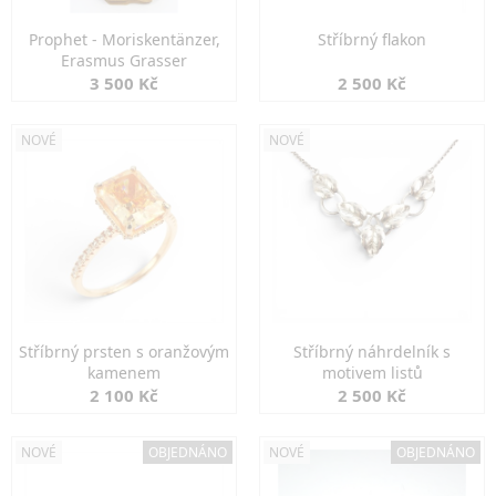
Prophet - Moriskentänzer,
Stříbrný flakon
Erasmus Grasser
3 500 Kč
2 500 Kč
NOVÉ
NOVÉ
Stříbrný prsten s oranžovým
Stříbrný náhrdelník s
kamenem
motivem listů
2 100 Kč
2 500 Kč
NOVÉ
OBJEDNÁNO
NOVÉ
OBJEDNÁNO