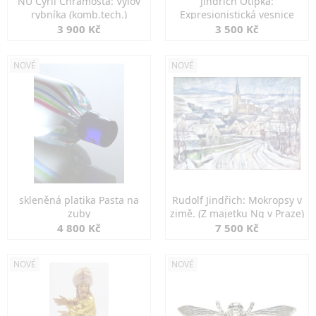
NU Cyril Chramosta: Výlov
Jindřich Otipka:
rybníka (komb.tech.)
Expresionistická vesnice
3 900 Kč
3 500 Kč
NOVÉ
NOVÉ
skleněná platika Pasta na
Rudolf Jindřich: Mokropsy v
zuby
zimě. (Z majetku Ng v Praze)
4 800 Kč
7 500 Kč
NOVÉ
NOVÉ