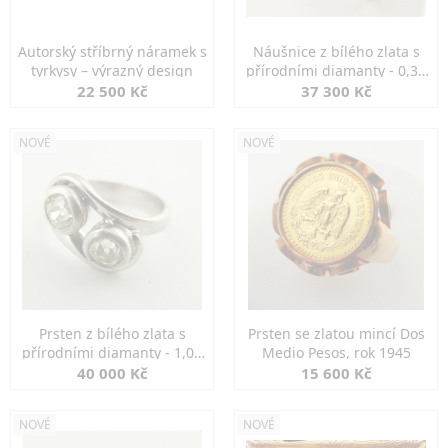
Autorský stříbrný náramek s
Náušnice z bílého zlata s
tyrkysy – výrazný design
přírodními diamanty - 0,30
ct
22 500 Kč
37 300 Kč
NOVÉ
NOVÉ
Prsten z bílého zlata s
Prsten se zlatou mincí Dos
přírodními diamanty - 1,00
Medio Pesos, rok 1945
ct
40 000 Kč
15 600 Kč
NOVÉ
NOVÉ