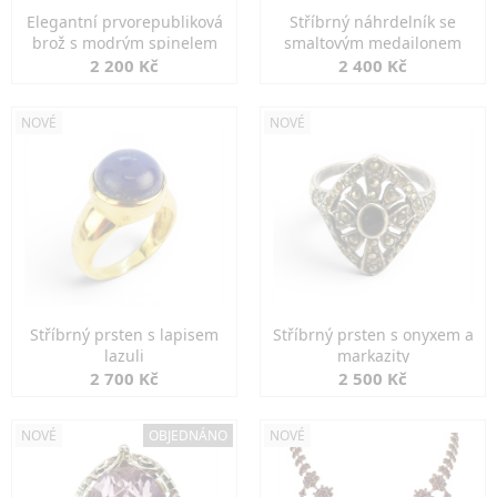
Elegantní prvorepubliková
Stříbrný náhrdelník se
brož s modrým spinelem
smaltovým medailonem
2 200 Kč
2 400 Kč
NOVÉ
NOVÉ
Stříbrný prsten s lapisem
Stříbrný prsten s onyxem a
lazuli
markazity
2 700 Kč
2 500 Kč
NOVÉ
OBJEDNÁNO
NOVÉ