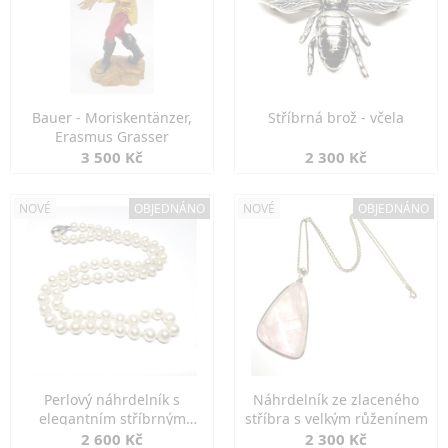
Bauer - Moriskentänzer,
Stříbrná brož - včela
Erasmus Grasser
3 500 Kč
2 300 Kč
NOVÉ
OBJEDNÁNO
NOVÉ
OBJEDNÁNO
Perlový náhrdelník s
Náhrdelník ze zlaceného
elegantním stříbrným
stříbra s velkým růženínem
zapínáním
2 600 Kč
2 300 Kč