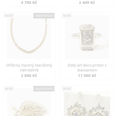
markazity
jemná elegance
4 700 Kč
2 400 Kč
NOVÉ
OBJEDNÁNO
NOVÉ
Stříbrný zlacený starožitný
Zlatý art-deco prsten s
náhrdelník
diamantem
2 000 Kč
11 500 Kč
NOVÉ
OBJEDNÁNO
NOVÉ