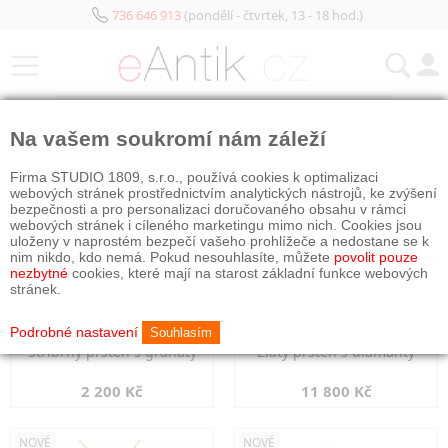
736 646 913
(pondělí - čtvrtek, 13 - 18 hod.)
KATEGORIE
Na vašem soukromí nám záleží
NOVÉ
NOVÉ
Firma STUDIO 1809, s.r.o., používá cookies k optimalizaci
webových stránek prostřednictvím analytických nástrojů, ke zvýšení
bezpečnosti a pro personalizaci doručovaného obsahu v rámci
webových stránek i cíleného marketingu mimo nich. Cookies jsou
uloženy v naprostém bezpečí vašeho prohlížeče a nedostane se k
nim nikdo, kdo nemá. Pokud nesouhlasíte, můžete
povolit pouze
nezbytné
cookies, které mají na starost základní funkce webových
stránek.
Podrobné nastavení
Souhlasím
Stříbrný prsten s granáty
Zlatý prsten s diamanty
2 200 Kč
11 800 Kč
NOVÉ
NOVÉ