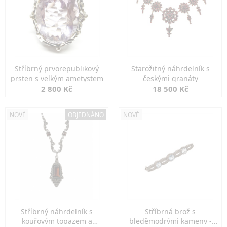
Stříbrný prvorepublikový
Starožitný náhrdelník s
prsten s velkým ametystem
českými granáty
2 800 Kč
18 500 Kč
NOVÉ
OBJEDNÁNO
NOVÉ
Stříbrný náhrdelník s
Stříbrná brož s
kouřovým topazem a
bleděmodrými kameny -