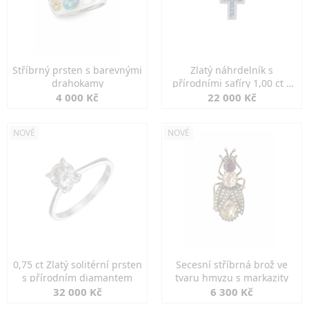
Stříbrný prsten s barevnými
Zlatý náhrdelník s
drahokamy
přírodními safíry 1,00 ct a
diamanty
4 000 Kč
22 000 Kč
NOVÉ
NOVÉ
0,75 ct Zlatý solitérní prsten
Secesní stříbrná brož ve
s přírodním diamantem
tvaru hmyzu s markazity
32 000 Kč
6 300 Kč