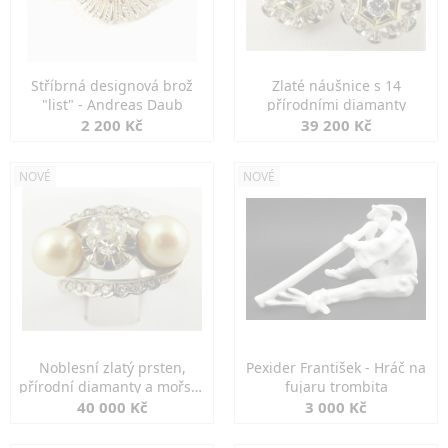
Stříbrná designová brož
Zlaté náušnice s 14
"list" - Andreas Daub
přírodními diamanty
2 200 Kč
39 200 Kč
NOVÉ
NOVÉ
Noblesní zlatý prsten,
Pexider František - Hráč na
přírodní diamanty a mořské
fujaru trombita
perly
40 000 Kč
3 000 Kč