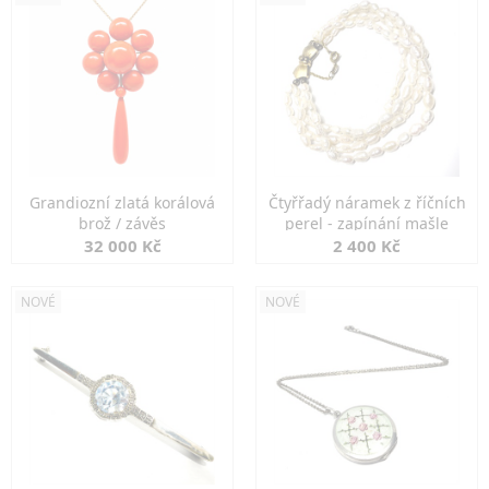
Grandiozní zlatá korálová
Čtyřřadý náramek z říčních
brož / závěs
perel - zapínání mašle
32 000 Kč
2 400 Kč
NOVÉ
NOVÉ