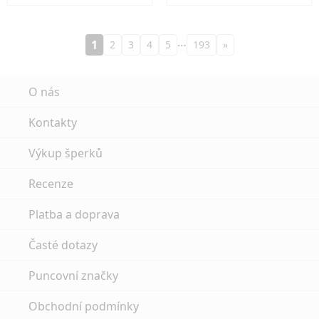
…
1
2
3
4
5
193
»
O nás
Kontakty
Výkup šperků
Recenze
Platba a doprava
Časté dotazy
Puncovní značky
Obchodní podmínky