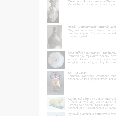
Monumentální secesní váza Waliss
Výška 44 cm, bezvadné. Značeno, viz
Džbán "vousatý muž" originál kole
Originální kamenina z oblasti Raar (
říká "vousatý muž" neboli „bartmannsk
vzácný originál.
Šest talířků s chinoiserií - Kláštere
Porcelán bílý, malovaný, zlacený, gla
ze života Číňanů - Chinoiserii, orien
žonglujícími s míčky, ve zlatých rozvil
Amfora v35cm
Keramika, glazovaná, vyobrazení muž
značeno-viz foto, nepoškozeno, bezv
Keramická socha TYGR, Ditmar Urb
Krásně barevný tygr na podstavci z 
keramických závodů Ditmar Urbach Tep
pochází také kultovní popelník s medv
Porcelánová váza s antickým moti