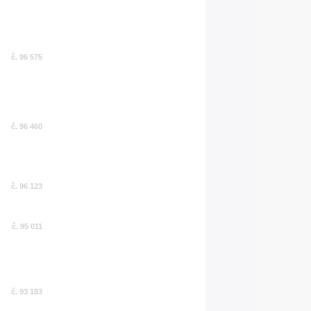
č. 96 575
č. 96 460
č. 96 123
č. 95 011
č. 93 183