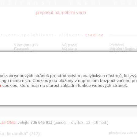
ROŽITNOSTI UMĚNÍ DES
přepnout na mobilní verzi
V čem jsme jiní?
Můj prodej
Přihlášení
Facebook
Můj nákup
Můj účet / Registr
Výkup šperků
Moje album
GDPR
/
AML
Jen poslední d
Í
alizaci webových stránek prostřednictvím analytických nástrojů, ke zv
BDOBÍ
STÁŘÍ NABÍDKY
ŘAZENÍ
SLE
tingu mimo nich. Cookies jsou uloženy v naprostém bezpečí vašeho pr
všechno
nejnovější napřed
je
é
cookies, které mají na starost základní funkce webových stránek.
jen poslední den
podle cen sestupně
jen poslední týden
jen poslední měsíc
ELEFONU:
volejte
736 646 913
(pondělí - čtvrtek, 13 - 18 hod.)
án, keramika" (717)
přechod na zobra