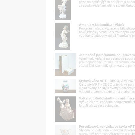
póze,se zaklánějícím se tělem,u noho
zespodu-Vídeň,minulého století,Rako
Amorek v kloboučku - Vídeň
Porcelán malovaný,zlacený,bílý,glazo
boků,křidélky vzadu a s trojrohým kl
vyvýšený,zdobený rokaji.Figurka je m
Jedinečná porcelánová souprava váz
Velmi málo vídaná porcelánová souprav
pravděpodobně variace na slavnou au
závod Dalovice, bílý glazovaný a po st
Stylová váza ART - DECO, AMPHOR
Čistý styl ART - DECO z teplické por
a glazovaný se stylizovanýn barevný
Vespod značeno razítkem a vtlačením.
Volkstedt Rudolstadt - galantní scé
Výška 24 cm, značeno podglazurně.Nep
foto.Jinak zcela zachovalé.
Porcelánová konvička ve stylu ART 
Stylová porcelánová konvička dekoro
glazovaný porcelán výrazného a zají