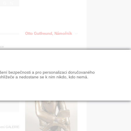
IGN
Otto Gutfreund, Námořník
ace
en
ýšení bezpečnosti a pro personalizaci doručovaného
VY
ohlížeče a nedostane se k nim nikdo, kdo nemá.
n slevy
zení
GALERIE