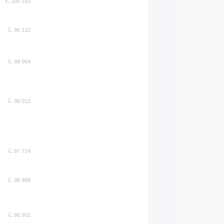
č. 100 193
č. 96 122
č. 98 064
č. 98 012
č. 97 714
č. 96 998
č. 96 901