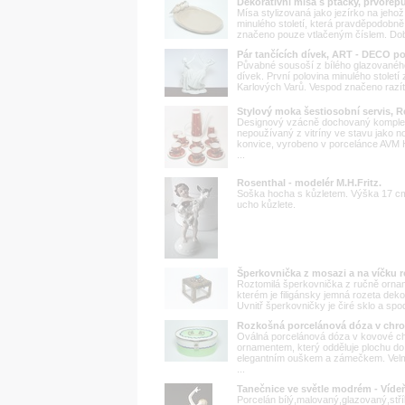
Dekorativní mísa s ptáčky, prvorep
Mísa stylizovaná jako jezírko na jehož 
minulého století, která pravděpodobně
značeno pouze vtlačeným číslem. Dobr
Pár tančících dívek, ART - DECO p
Půvabné sousoší z bílého glazovanéh
dívek. První polovina minulého stole
Karlových Varů. Vespod značeno razít
Stylový moka šestiosobní servis, 
Designový vzácně dochovaný kompletn
nepoužívaný z vitríny ve stavu jako no
konvice, vyrobeno v porcelánce AVM
...
Rosenthal - modelér M.H.Fritz.
Soška hocha s kůzletem. Výška 17 cm
ucho kůzlete.
Šperkovnička z mosazi a na víčku 
Roztomilá šperkovnička z ručně orna
kterém je filigánsky jemná rozeta dek
Uvnitř šperkovničky je čiré sklo a spo
Rozkošná porcelánová dóza v chr
Oválná porcelánová dóza v kovové 
ornamentem, který odděluje plochu do 
elegantním ouškem a zámečkem. Velmi 
...
Tanečnice ve světle modrém - Víde
Porcelán bílý,malovaný,glazovaný,stří