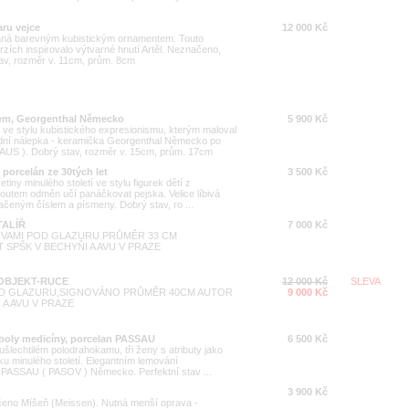
aru vejce
12 000 Kč
aná barevným kubistickým ornamentem. Touto
zích inspirovalo výtvarné hnutí Artěl. Neznačeno,
stav, rozměr v. 11cm, prům. 8cm
orem, Georgenthal Německo
5 900 Kč
e stylu kubistického expresionismu, kterým maloval
ní nálepka - keramička Georgenthal Německo po
HAUS ). Dobrý stav, rozměr v. 15cm, prům. 17cm
í porcelán ze 30tých let
3 500 Kč
tiny minulého století ve stylu figurek dětí z
utem odměn učí panáčkovat pejska. Velice líbivá
lačeným číslem a písmeny. Dobrý stav, ro ...
TALÍŘ
7 000 Kč
RVAMI POD GLAZURU PRŮMĚR 33 CM
SPŠK V BECHYŇI A AVU V PRAZE
OBJEKT-RUCE
12 000 Kč
SLEVA
OD GLAZURU,SIGNOVÁNO PRŮMĚR 40CM AUTOR
9 000 Kč
 A AVU V PRAZE
mboly medicíny, porcelan PASSAU
6 500 Kč
 ušlechtilém polodrahokamu, tři ženy s atributy jako
ku minulého století. Elegantním lemování
PASSAU ( PASOV ) Německo. Perfektní stav ...
3 900 Kč
čeno Míšeň (Meissen). Nutná menší oprava -