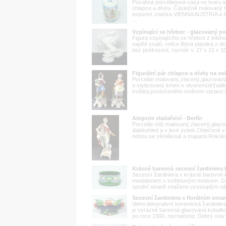
Půvabná porcelánová váza ve tvaru 
chlapce a dívky. Částečně malovaný 
exportní značka VIENNA AUSTRIA a 
...
Vzpínající se hřebec - glazovaný po
Figura vzpínajícího se hřebce z bílé
napětí svalů, velice líbivá plastika z 
bez poškození, rozměr v. 27 x 21 x 
Figurální pár chlapce a dívky na so
Porcelán malovaný,zlacený,glazovaný,
o stylizovaný kmen s otvorem(držadle
květiny,pootočeného směrem vpravo.St
Alegorie vladařství - Berlín
Porcelán bílý,malovaný,zlacený,glazov
dalekohled a v levé svitek.Oblečené 
nohou se zěměkoulí a mapami.Rokokově
Krásně barevná secesní žardinier
Secesní žardiniera v krásné barevn
medailonem s květinovým motivem. Gl
spodní straně značeno vystouplým ná
Secesní žardiniera s florálním or
Velmi dekorativní keramická žardinie
je výrazně barevná glazovaná kobaltov
po roce 1900, neznačeno. Dobrý stav 