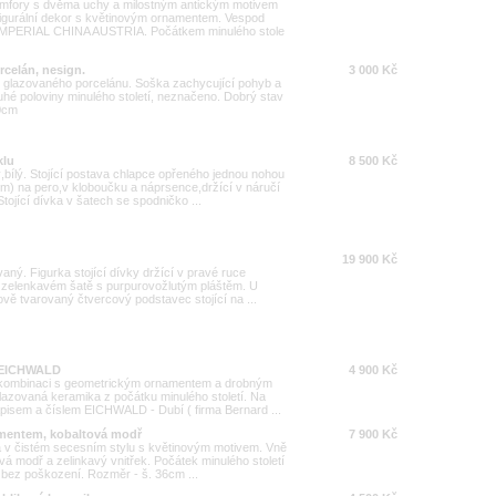
amfory s dvěma uchy a milostným antickým motivem
figurální dekor s květinovým ornamentem. Vespod
IMPERIAL CHINA AUSTRIA. Počátkem minulého stole
rcelán, nesign.
3 000 Kč
ho glazovaného porcelánu. Soška zachycující pohyb a
druhé poloviny minulého století, neznačeno. Dobrý stav
10cm
klu
8 500 Kč
bílý. Stojící postava chlapce opřeného jednou nohou
m) na pero,v kloboučku a náprsence,držící v náručí
ojící dívka v šatech se spodničko ...
19 900 Kč
aný. Figurka stojící dívky držící v pravé ruce
v zelenkavém šatě s purpurovožlutým pláštěm. U
 tvarovaný čtvercový podstavec stojící na ...
a EICHWALD
4 900 Kč
é kombinaci s geometrickým ornamentem a drobným
azovaná keramika z počátku minulého století. Na
pisem a číslem EICHWALD - Dubí ( firma Bernard ...
namentem, kobaltová modř
7 900 Kč
ra v čistém secesním stylu s květinovým motivem. Vně
á modř a zelinkavý vnitřek. Počátek minulého století
bez poškození. Rozměr - š. 36cm ...