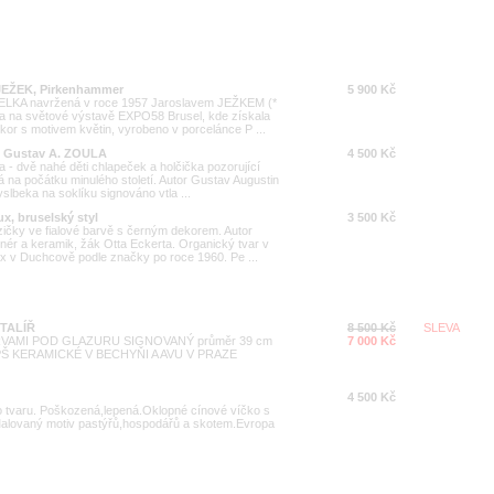
 JEŽEK, Pirkenhammer
5 900 Kč
 ELKA navržená v roce 1957 Jaroslavem JEŽKEM (*
a na světové výstavě EXPO58 Brusel, kde získala
or s motivem květin, vyrobeno v porcelánce P ...
ti, Gustav A. ZOULA
4 500 Kč
a - dvě nahé děti chlapeček a holčička pozorující
ná na počátku minulého století. Autor Gustav Augustin
lbeka na soklíku signováno vtla ...
x, bruselský styl
3 500 Kč
ičky ve fialové barvě s černým dekorem. Autor
ér a keramik, žák Otta Eckerta. Organický tvar v
ux v Duchcově podle značky po roce 1960. Pe ...
TALÍŘ
8 500 Kč
SLEVA
VAMI POD GLAZURU SIGNOVANÝ průměr 39 cm
7 000 Kč
Š KERAMICKÉ V BECHYŇI A AVU V PRAZE
4 500 Kč
o tvaru. Poškozená,lepená.Oklopné cínové víčko s
alovaný motiv pastýřů,hospodářů a skotem.Evropa