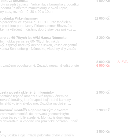
ubliková keramika
4 500 Kč
okraji sedí tři ptáčci. Velice líbivá keramika z počátku
 pochází z některé manufaktury v okolí Teplic,
ý stav, rozměr - š. 30 x 20 x 10cm
orcelánka Pirkenhammer
11 000 Kč
o porcelánu ve stylu ART DECO - Pár tančících
tí z produkce porcelánky Pirkenhammer Březová u
kem a vtlačeným číslem, dobrý stav bez poškoz ...
Retro ze 60-70tých let AVM Hansa Německo
3 200 Kč
í mokka servis ze 60-70tých let, nikdy
vý. Stylový barevný dekor s linkou, velice elegantní
 Hansa Sonnenberg - Německo, všechny díly znače
8 000 Kč
SLEVA
, značeno podglazurně. Zezadu nepatrně odštípnuté
6 900 Kč
rozeta posetá skleněnými kamínky
2 900 Kč
mentálně tepané mosazi s krásným víčkem na
orovaná korálky, které napodobují drahé kameny.
dní sklíčko je krakelované. Dózička na uložen ...
omované montáži s geometrickým dekorem
3 900 Kč
chromované montáži dekorovaná geometrickým
dvou barev - bílé a zelené. Montáž je doplněna
dekorativní a vhodné i na praktické požívání. Znač
ň
3 500 Kč
brný.Soška stojící mladé polonahé dívky v taneční