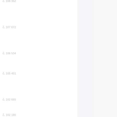
č. 108 352
č. 107 672
č. 106 534
č. 105 451
č. 102 665
č. 102 180