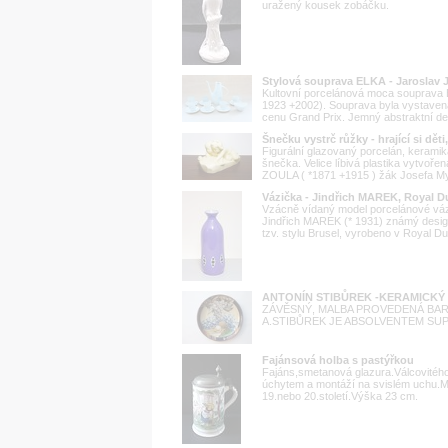
uražený kousek zobáčku.
Stylová souprava ELKA - Jaroslav
Kultovní porcelánová moca souprava
1923 +2002). Souprava byla vystaven
cenu Grand Prix. Jemný abstraktní dek
Šnečku vystrč růžky - hrající si dě
Figurální glazovaný porcelán, keramik
šnečka. Velice líbivá plastika vytvoře
ZOULA ( *1871 +1915 ) žák Josefa Mys
Vázička - Jindřich MAREK, Royal Du
Vzácně vídaný model porcelánové váz
Jindřich MAREK (* 1931) známý design
tzv. stylu Brusel, vyrobeno v Royal D
ANTONÍN STIBŮREK -KERAMICKÝ 
ZÁVĚSNÝ, MALBA PROVEDENÁ BAR
A.STIBŮREK JE ABSOLVENTEM SUP
Fajánsová holba s pastýřkou
Fajáns,smetanová glazura.Válcovitéh
úchytem a montáží na svislém uchu.M
19.nebo 20.století.Výška 23 cm.