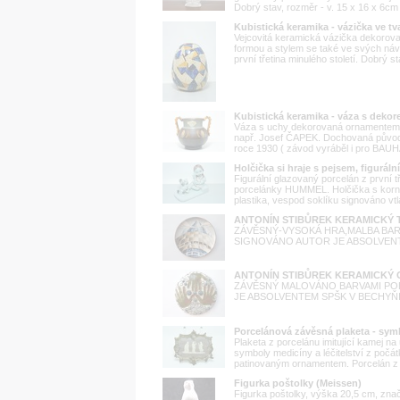
Dobrý stav, rozměr - v. 15 x 16 x 6cm
Kubistická keramika - vázička ve tv
Vejcovitá keramická vázička dekorov
formou a stylem se také ve svých návr
první třetina minulého století. Dobrý 
Kubistická keramika - váza s dek
Váza s uchy dekorovaná ornamentem v
např. Josef ČAPEK. Dochovaná původ
roce 1930 ( závod vyráběl i pro BAU
Holčička si hraje s pejsem, figuráln
Figurální glazovaný porcelán z první tře
porcelánky HUMMEL. Holčička s korno
plastika, vespod soklíku signováno vt
ANTONÍN STIBŮREK KERAMICKÝ 
ZÁVĚSNÝ-VYSOKÁ HRA,MALBA BA
SIGNOVÁNO AUTOR JE ABSOLVENT 
ANTONÍN STIBŮREK KERAMICKÝ 
ZÁVĚSNÝ MALOVÁNO BARVAMI P
JE ABSOLVENTEM SPŠK V BECHYŇI
Porcelánová závěsná plaketa - sy
Plaketa z porcelánu imitující kamej na
symboly medicíny a léčitelství z počát
patinovaným ornamentem. Porcelán z 
Figurka poštolky (Meissen)
Figurka poštolky, výška 20,5 cm, zna