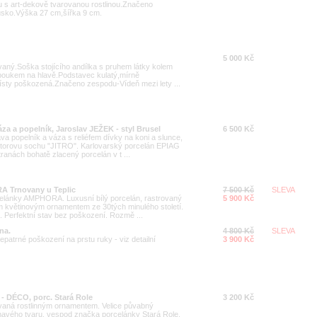
u s art-dekově tvarovanou rostlinou.Značeno
usko.Výška 27 cm,šířka 9 cm.
5 000 Kč
vaný.Soška stojícího andílka s pruhem látky kolem
oboukem na hlavě.Podstavec kulatý,mírně
ísty poškozená.Značeno zespodu-Vídeň mezi lety ...
a a popelník, Jaroslav JEŽEK - styl Brusel
6 500 Kč
a popelník a váza s reliéfem dívky na koni a slunce,
torovu sochu "JITRO". Karlovarský porcelán EPIAG
ranách bohatě zlacený porcelán v t ...
A Trnovany u Teplic
7 500 Kč
SLEVA
celánky AMPHORA. Luxusní bílý porcelán, rastrovaný
5 900 Kč
m květinovým ornamentem ze 30tých minulého století.
 Perfektní stav bez poškození. Rozmě ...
na.
4 800 Kč
SLEVA
atrné poškození na prstu ruky - viz detailní
3 900 Kč
- DÉCO, porc. Stará Role
3 200 Kč
vaná rostlinným ornamentem. Velice půvabný
mavého tvaru. vespod značka porcelánky Stará Role.