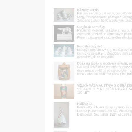
Kávový servis
Kávový servis pro 6 osob, porceláno
Mieg, Pirkenhammer, nástupce Oepiag,
Značeno číslem 5670 a zelenými znač
Stojánek na tužky
Reklamní stojánek na tužky s figurou
zdravotního zboží z kameniny a pálené 
Feuerthonwaren-Industrie-Gesellschaft 
Porcelánový set
Krásný porcelánový set, nadčasový de
konvička se sítkem. Značkový porcelán
nepoužitý, již se nevyrábí
Dóza na tabák s motivem pivařů, 
Secesní líbivá dóza na tabák s velice
dózy má po vnějším obvodu oťuky ( viz
lemu klobouku sedícího pána ( lze jist
VELKÁ VÁZA AUSTRIA S OBRÁZK
VÝŠKA 31,5CM,NEPOŠKOZENÁ,KR
100 LET
Pařížanka
Porcelánová figura dámy s paraplíčke
Lorenz Hutschenreuther AG, Abteilung
Budapešť). Sochařka. 1924 až 1928 st