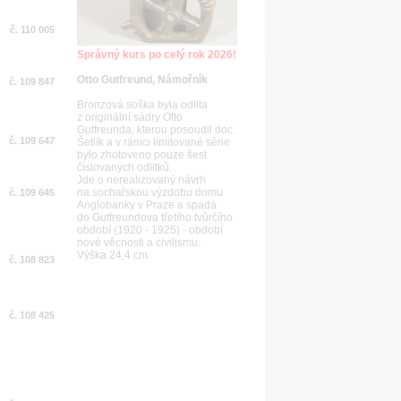
č. 110 005
Správný kurs po celý rok 2026!
Otto Gutfreund, Námořník
č. 109 847
Bronzová soška byla odlita
z originální sádry Otto
Gutfreunda, kterou posoudil doc.
č. 109 647
Šetlík a v rámci limitované série
bylo zhotoveno pouze šest
číslovaných odlitků.
Jde o nerealizovaný návrh
na sochařskou výzdobu domu
č. 109 645
Anglobanky v Praze a spadá
do Gutfreundova třetího tvůrčího
období (1920 - 1925) - období
nové věcnosti a civilismu.
Výška 24,4 cm.
č. 108 823
č. 108 425