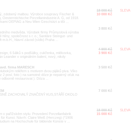
18 000 Kč
SLEVA
vý, zdobený malbou. Výrobce soupravy Fischer &
10 000 Kč
 Oesterreichische Porzellanindustrie A. G, od 1918.
kami OEPIAG a Neu Wien Geschützt a tišt ...
3 800 Kč
 ledního medvěda. Výrobek firmy Průmyslová výroba
hlíny, společnost s r. o.; Sanitäre Steingut- und
m.b.H., hlavní závod (sídlo) Praha ...
4 900 Kč
SLEVA
sign, 6 šálků s podšálky, cukřenka, mlékovka,
3 900 Kč
 Leander v originálním balení, nový, nikdy
pravd. firma MARESCH
3 500 Kč
 hlubokým reliéfem s motivem dvou pijáků piva. Víko
 2 posl. foto ) na samotné dóze je nepatrný oťuk na
ě odborně restaurovat ). Dóza ...
EM
7 000 Kč
ÁSNĚ ZACHOVALÝ ZNAČENÝ KUS,STÁŘÍ OKOLO
18 000 Kč
SLEVA
m v pařížském stylu. Provedení Porzellanfabrik
15 000 Kč
 für Kunst. Návrh: Claire Weiß (Herczeg) (*1906
udium na Hochschule für bildende Künste v ...