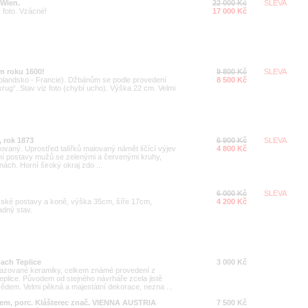
 Wien.
22 000 Kč
SLEVA
 foto. Vzácné!
17 000 Kč
m roku 1600!
9 800 Kč
SLEVA
 Holandsko - Francie). Džbánům se podle provedení
8 500 Kč
rug“. Stav viz foto (chybí ucho). Výška 22 cm. Velmi
c, rok 1873
6 900 Kč
SLEVA
zovaný. Uprostřed talířků malovaný námět líčící výjev
4 800 Kč
tální postavy mužů se zelenými a červenými kruhy,
inách. Horní široký okraj zdo ...
6 000 Kč
SLEVA
ské postavy a koně, výška 35cm, šíře 17cm,
4 200 Kč
adný stav.
ach Teplice
3 000 Kč
glazované keramiky, celkem známé provedení z
lice. Původem od stejného návrháře zcela jistě
ědem. Velmi pěkná a majestátní dekorace, nezna ...
vem, porc. Klášterec znač. VIENNA AUSTRIA
7 500 Kč