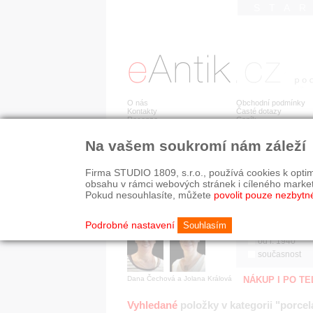
STA
O nás
Obchodní podmínky
Kontakty
Časté dotazy
Recenze
Ceník
Na vašem soukromí nám záleží
Jsme prověřená firma
RYCHLÉ HLEDÁN
V oboru působíme 22 let!
Firma STUDIO 1809, s.r.o., používá cookies k optim
Zákazníci u nás oceňují:
HISTORICKÉ O
obsahu v rámci webových stránek i cíleného marke
■ odborné zázemí
všechno
Pokud nesouhlasíte, můžete
povolit pouze nezbytn
■ bezpečné prostředí
před r. 1800
■ přátelskou atmosféru
19. stol.
Podrobné nastavení
Souhlasím
1890-1940
od r. 1940
současnost
Dana Čechová a Jolana Králová
NÁKUP I PO T
Vyhledané
položky v kategorii "porcel