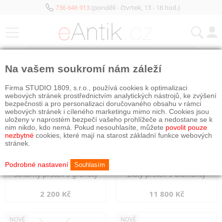
736 646 913
(pondělí - čtvrtek, 13 - 18 hod.)
KATEGORIE
Na vašem soukromí nám záleží
NOVÉ
NOVÉ
Firma STUDIO 1809, s.r.o., používá cookies k optimalizaci
webových stránek prostřednictvím analytických nástrojů, ke zvýšení
bezpečnosti a pro personalizaci doručovaného obsahu v rámci
webových stránek i cíleného marketingu mimo nich. Cookies jsou
uloženy v naprostém bezpečí vašeho prohlížeče a nedostane se k
nim nikdo, kdo nemá. Pokud nesouhlasíte, můžete
povolit pouze
nezbytné
cookies, které mají na starost základní funkce webových
stránek.
Podrobné nastavení
Souhlasím
Stříbrný prsten s granáty
Zlatý prsten s diamanty
2 200 Kč
11 800 Kč
NOVÉ
NOVÉ