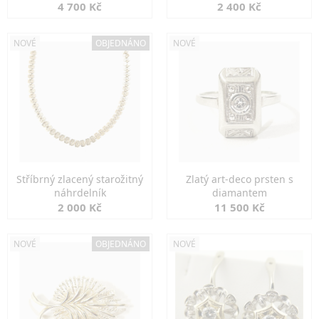
markazity
jemná elegance
4 700 Kč
2 400 Kč
NOVÉ
OBJEDNÁNO
NOVÉ
Stříbrný zlacený starožitný
Zlatý art-deco prsten s
náhrdelník
diamantem
2 000 Kč
11 500 Kč
NOVÉ
OBJEDNÁNO
NOVÉ