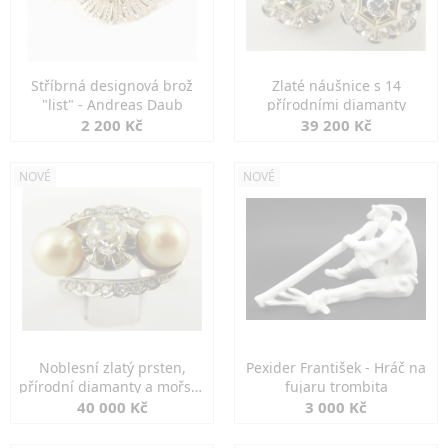
Stříbrná designová brož
Zlaté náušnice s 14
"list" - Andreas Daub
přírodními diamanty
2 200 Kč
39 200 Kč
NOVÉ
NOVÉ
Noblesní zlatý prsten,
Pexider František - Hráč na
přírodní diamanty a mořské
fujaru trombita
perly
40 000 Kč
3 000 Kč