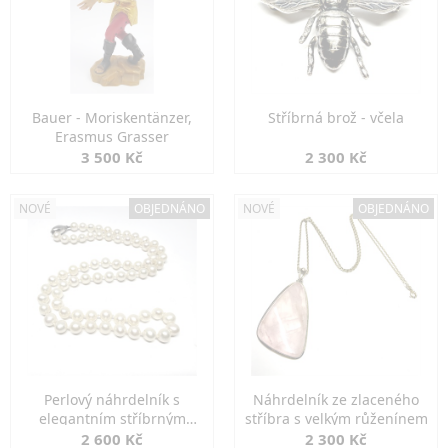
Bauer - Moriskentänzer,
Stříbrná brož - včela
Erasmus Grasser
3 500 Kč
2 300 Kč
NOVÉ
OBJEDNÁNO
NOVÉ
OBJEDNÁNO
Perlový náhrdelník s
Náhrdelník ze zlaceného
elegantním stříbrným
stříbra s velkým růženínem
zapínáním
2 600 Kč
2 300 Kč