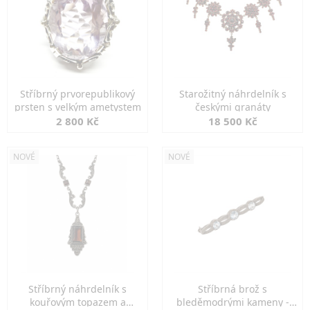
Stříbrný prvorepublikový
Starožitný náhrdelník s
prsten s velkým ametystem
českými granáty
2 800 Kč
18 500 Kč
NOVÉ
NOVÉ
Stříbrný náhrdelník s
Stříbrná brož s
kouřovým topazem a
bleděmodrými kameny -