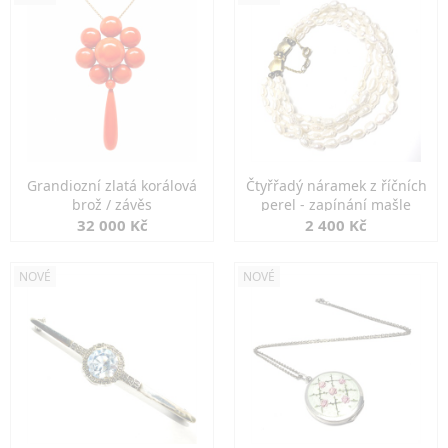
Grandiozní zlatá korálová
Čtyřřadý náramek z říčních
brož / závěs
perel - zapínání mašle
32 000 Kč
2 400 Kč
NOVÉ
NOVÉ