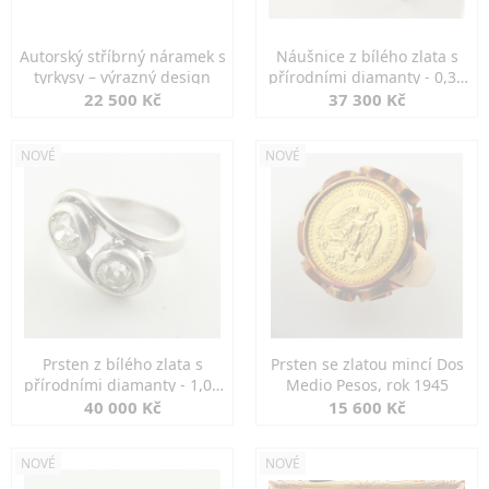
Autorský stříbrný náramek s
Náušnice z bílého zlata s
tyrkysy – výrazný design
přírodními diamanty - 0,30
ct
22 500 Kč
37 300 Kč
NOVÉ
NOVÉ
Prsten z bílého zlata s
Prsten se zlatou mincí Dos
přírodními diamanty - 1,00
Medio Pesos, rok 1945
ct
40 000 Kč
15 600 Kč
NOVÉ
NOVÉ