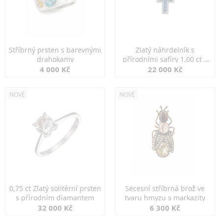
Stříbrný prsten s barevnými
Zlatý náhrdelník s
drahokamy
přírodními safíry 1,00 ct a
diamanty
4 000 Kč
22 000 Kč
NOVÉ
NOVÉ
0,75 ct Zlatý solitérní prsten
Secesní stříbrná brož ve
s přírodním diamantem
tvaru hmyzu s markazity
32 000 Kč
6 300 Kč