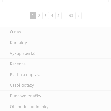
…
1
2
3
4
5
193
»
O nás
Kontakty
Výkup šperků
Recenze
Platba a doprava
Časté dotazy
Puncovní značky
Obchodní podmínky