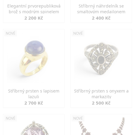
Elegantní prvorepubliková
Stříbrný náhrdelník se
brož s modrým spinelem
smaltovým medailonem
2 200 Kč
2 400 Kč
NOVÉ
NOVÉ
Stříbrný prsten s lapisem
Stříbrný prsten s onyxem a
lazuli
markazity
2 700 Kč
2 500 Kč
NOVÉ
NOVÉ