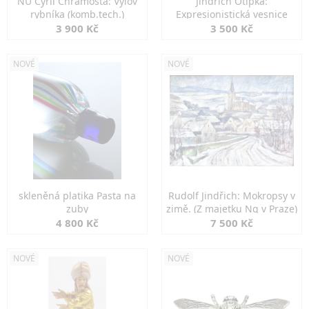
NU Cyril Chramosta: Výlov
Jindřich Otipka:
rybníka (komb.tech.)
Expresionistická vesnice
3 900 Kč
3 500 Kč
NOVÉ
NOVÉ
skleněná platika Pasta na
Rudolf Jindřich: Mokropsy v
zuby
zimě. (Z majetku Ng v Praze)
4 800 Kč
7 500 Kč
NOVÉ
NOVÉ