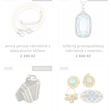
Jemný perlový náhrdelník s
Stříbrný prvorepublikový
dekorativním klíčkem
náhrdelník s modrým
spinelem
2 300 Kč
2 600 Kč
NOVÉ
OBJEDNÁNO
NOVÉ