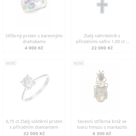
Stříbrný prsten s barevnými
Zlatý náhrdelník s
drahokamy
přírodními safíry 1,00 ct a
diamanty
4 000 Kč
22 000 Kč
NOVÉ
NOVÉ
0,75 ct Zlatý solitérní prsten
Secesní stříbrná brož ve
s přírodním diamantem
tvaru hmyzu s markazity
32 000 Kč
6 300 Kč