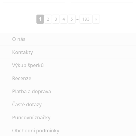
…
1
2
3
4
5
193
»
O nás
Kontakty
Výkup šperků
Recenze
Platba a doprava
Časté dotazy
Puncovní značky
Obchodní podmínky