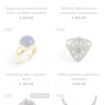
Elegantní prvorepubliková
Stříbrný náhrdelník se
brož s modrým spinelem
smaltovým medailonem
2 200 Kč
2 400 Kč
NOVÉ
NOVÉ
Stříbrný prsten s lapisem
Stříbrný prsten s onyxem a
lazuli
markazity
2 700 Kč
2 500 Kč
NOVÉ
OBJEDNÁNO
NOVÉ