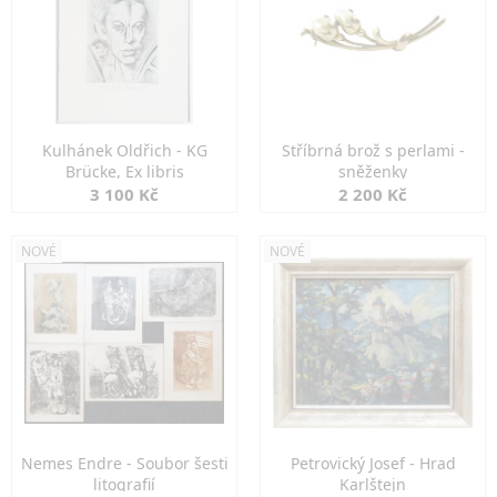
Kulhánek Oldřich - KG
Stříbrná brož s perlami -
Brücke, Ex libris
sněženky
3 100 Kč
2 200 Kč
NOVÉ
NOVÉ
Nemes Endre - Soubor šesti
Petrovický Josef - Hrad
litografií
Karlštejn