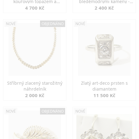
kouřovým topazem a
bleděmodrými kameny -
markazity
jemná elegance
4 700 Kč
2 400 Kč
NOVÉ
OBJEDNÁNO
NOVÉ
Stříbrný zlacený starožitný
Zlatý art-deco prsten s
náhrdelník
diamantem
2 000 Kč
11 500 Kč
NOVÉ
OBJEDNÁNO
NOVÉ