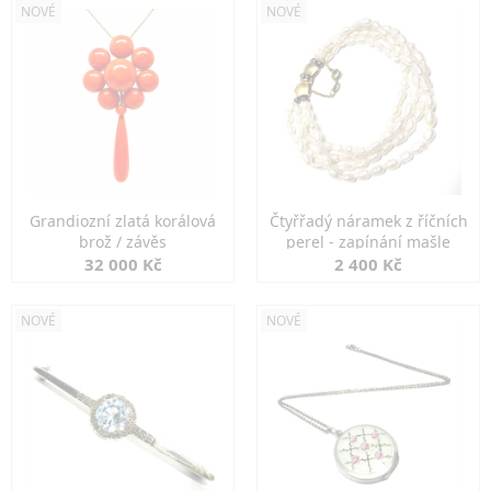
NOVÉ
NOVÉ
Grandiozní zlatá korálová
Čtyřřadý náramek z říčních
brož / závěs
perel - zapínání mašle
32 000 Kč
2 400 Kč
NOVÉ
NOVÉ