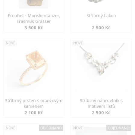
Prophet - Moriskentänzer,
Stříbrný flakon
Erasmus Grasser
3 500 Kč
2 500 Kč
NOVÉ
NOVÉ
Stříbrný prsten s oranžovým
Stříbrný náhrdelník s
kamenem
motivem listů
2 100 Kč
2 500 Kč
NOVÉ
OBJEDNÁNO
NOVÉ
OBJEDNÁNO