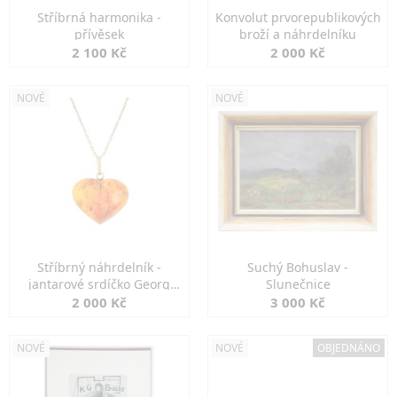
Stříbrná harmonika -
Konvolut prvorepublikových
přívěsek
broží a náhrdelníku
2 100 Kč
2 000 Kč
NOVÉ
NOVÉ
Stříbrný náhrdelník -
Suchý Bohuslav -
jantarové srdíčko Georg
Slunečnice
Kramer
2 000 Kč
3 000 Kč
NOVÉ
NOVÉ
OBJEDNÁNO