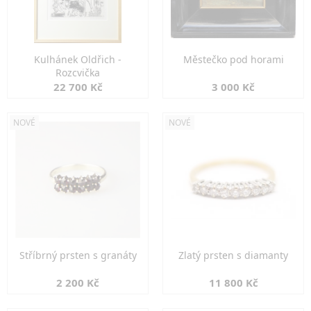
Kulhánek Oldřich -
Městečko pod horami
Rozcvička
22 700 Kč
3 000 Kč
NOVÉ
NOVÉ
Stříbrný prsten s granáty
Zlatý prsten s diamanty
2 200 Kč
11 800 Kč