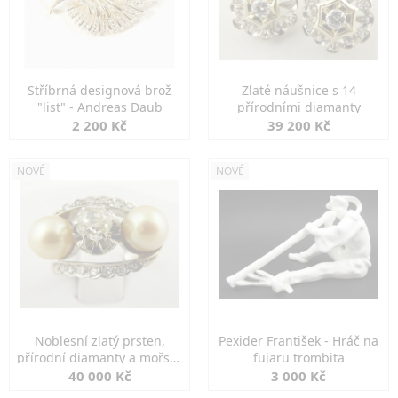
Stříbrná designová brož
Zlaté náušnice s 14
"list" - Andreas Daub
přírodními diamanty
2 200 Kč
39 200 Kč
NOVÉ
NOVÉ
Noblesní zlatý prsten,
Pexider František - Hráč na
přírodní diamanty a mořské
fujaru trombita
perly
40 000 Kč
3 000 Kč