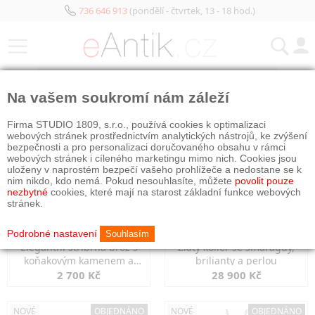
736 646 913
(pondělí - čtvrtek, 13 - 18 hod.)
KATEGORIE
Na vašem soukromí nám záleží
NOVÉ
OBJEDNÁNO
NOVÉ
OBJEDNÁNO
Firma STUDIO 1809, s.r.o., používá cookies k optimalizaci
webových stránek prostřednictvím analytických nástrojů, ke zvýšení
bezpečnosti a pro personalizaci doručovaného obsahu v rámci
webových stránek i cíleného marketingu mimo nich. Cookies jsou
uloženy v naprostém bezpečí vašeho prohlížeče a nedostane se k
nim nikdo, kdo nemá. Pokud nesouhlasíte, můžete
povolit pouze
nezbytné
cookies, které mají na starost základní funkce webových
stránek.
Podrobné nastavení
Souhlasím
Elegantní stříbrná brož s
Zlatý kolier se smaragdy,
koňakovým kamenem a
brilianty a perlou
markazity
2 700 Kč
28 900 Kč
NOVÉ
OBJEDNÁNO
NOVÉ
OBJEDNÁNO