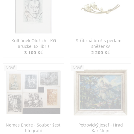
Kulhánek Oldřich - KG
Stříbrná brož s perlami -
Brücke, Ex libris
sněženky
3 100 Kč
2 200 Kč
NOVÉ
NOVÉ
Nemes Endre - Soubor šesti
Petrovický Josef - Hrad
litografií
Karlštejn