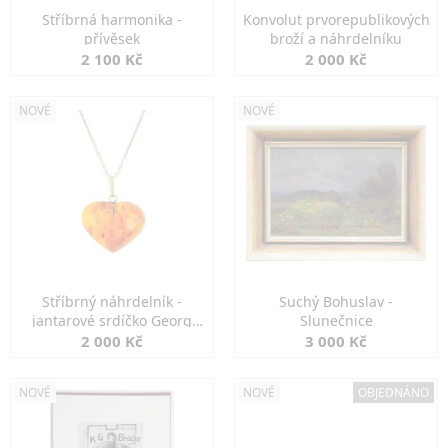
Stříbrná harmonika -
Konvolut prvorepublikových
přívěsek
broží a náhrdelníku
2 100 Kč
2 000 Kč
NOVÉ
NOVÉ
Stříbrný náhrdelník -
Suchý Bohuslav -
jantarové srdíčko Georg
Slunečnice
Kramer
2 000 Kč
3 000 Kč
NOVÉ
NOVÉ
OBJEDNÁNO