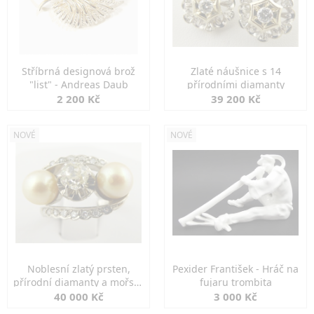
Stříbrná designová brož
Zlaté náušnice s 14
"list" - Andreas Daub
přírodními diamanty
2 200 Kč
39 200 Kč
NOVÉ
NOVÉ
Noblesní zlatý prsten,
Pexider František - Hráč na
přírodní diamanty a mořské
fujaru trombita
perly
40 000 Kč
3 000 Kč