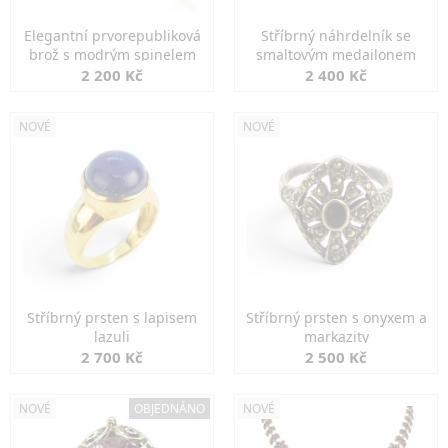
Elegantní prvorepubliková
Stříbrný náhrdelník se
brož s modrým spinelem
smaltovým medailonem
2 200 Kč
2 400 Kč
NOVÉ
NOVÉ
Stříbrný prsten s lapisem
Stříbrný prsten s onyxem a
lazuli
markazity
2 700 Kč
2 500 Kč
NOVÉ
OBJEDNÁNO
NOVÉ