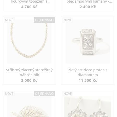
kouřovým topazem a
bleděmodrými kameny -
markazity
jemná elegance
4 700 Kč
2 400 Kč
NOVÉ
OBJEDNÁNO
NOVÉ
Stříbrný zlacený starožitný
Zlatý art-deco prsten s
náhrdelník
diamantem
2 000 Kč
11 500 Kč
NOVÉ
OBJEDNÁNO
NOVÉ