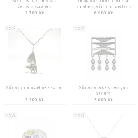
Stříbrný náhrdelník s
Unikátní stříbrná brož se
černým korálem
smaltem a říčními perlami
2 700 Kč
6 900 Kč
NOVÉ
NOVÉ
Stříbrný náhrdelník - surfař
Stříbrná brož s černými
perlami
2 300 Kč
2 000 Kč
NOVÉ
NOVÉ