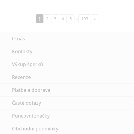
…
1
2
3
4
5
193
»
O nás
Kontakty
Výkup šperků
Recenze
Platba a doprava
Časté dotazy
Puncovní značky
Obchodní podmínky