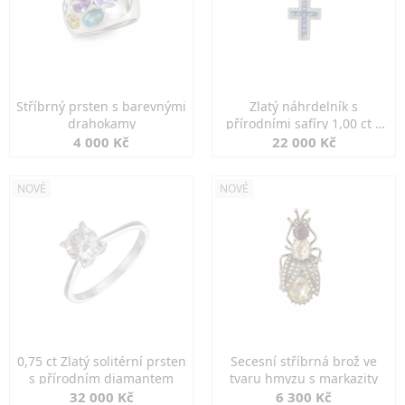
Stříbrný prsten s barevnými
Zlatý náhrdelník s
drahokamy
přírodními safíry 1,00 ct a
diamanty
4 000 Kč
22 000 Kč
NOVÉ
NOVÉ
0,75 ct Zlatý solitérní prsten
Secesní stříbrná brož ve
s přírodním diamantem
tvaru hmyzu s markazity
32 000 Kč
6 300 Kč