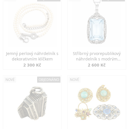
Jemný perlový náhrdelník s
Stříbrný prvorepublikový
dekorativním klíčkem
náhrdelník s modrým
spinelem
2 300 Kč
2 600 Kč
NOVÉ
OBJEDNÁNO
NOVÉ