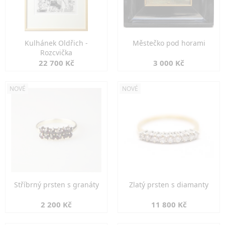
Kulhánek Oldřich -
Městečko pod horami
Rozcvička
22 700 Kč
3 000 Kč
NOVÉ
NOVÉ
Stříbrný prsten s granáty
Zlatý prsten s diamanty
2 200 Kč
11 800 Kč