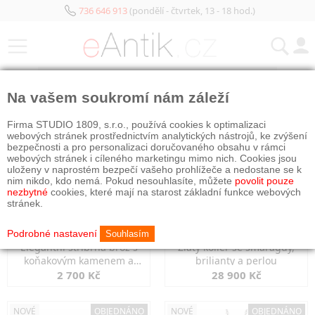
736 646 913
(pondělí - čtvrtek, 13 - 18 hod.)
KATEGORIE
Na vašem soukromí nám záleží
NOVÉ
OBJEDNÁNO
NOVÉ
OBJEDNÁNO
Firma STUDIO 1809, s.r.o., používá cookies k optimalizaci
webových stránek prostřednictvím analytických nástrojů, ke zvýšení
bezpečnosti a pro personalizaci doručovaného obsahu v rámci
webových stránek i cíleného marketingu mimo nich. Cookies jsou
uloženy v naprostém bezpečí vašeho prohlížeče a nedostane se k
nim nikdo, kdo nemá. Pokud nesouhlasíte, můžete
povolit pouze
nezbytné
cookies, které mají na starost základní funkce webových
stránek.
Podrobné nastavení
Souhlasím
Elegantní stříbrná brož s
Zlatý kolier se smaragdy,
koňakovým kamenem a
brilianty a perlou
markazity
2 700 Kč
28 900 Kč
NOVÉ
OBJEDNÁNO
NOVÉ
OBJEDNÁNO