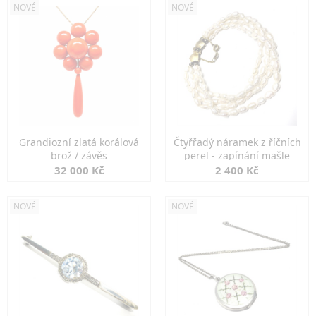
NOVÉ
NOVÉ
Grandiozní zlatá korálová
Čtyřřadý náramek z říčních
brož / závěs
perel - zapínání mašle
32 000 Kč
2 400 Kč
NOVÉ
NOVÉ