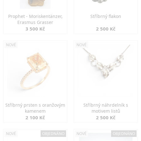
Prophet - Moriskentänzer,
Stříbrný flakon
Erasmus Grasser
3 500 Kč
2 500 Kč
NOVÉ
NOVÉ
Stříbrný prsten s oranžovým
Stříbrný náhrdelník s
kamenem
motivem listů
2 100 Kč
2 500 Kč
NOVÉ
OBJEDNÁNO
NOVÉ
OBJEDNÁNO