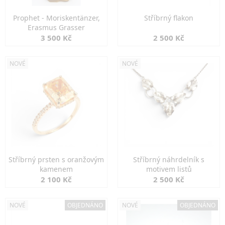
Prophet - Moriskentänzer,
Stříbrný flakon
Erasmus Grasser
3 500 Kč
2 500 Kč
NOVÉ
NOVÉ
Stříbrný prsten s oranžovým
Stříbrný náhrdelník s
kamenem
motivem listů
2 100 Kč
2 500 Kč
NOVÉ
OBJEDNÁNO
NOVÉ
OBJEDNÁNO