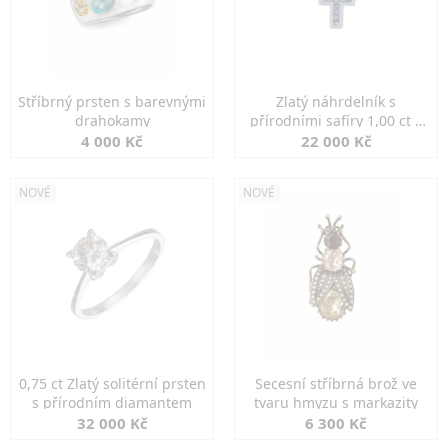
Stříbrný prsten s barevnými
Zlatý náhrdelník s
drahokamy
přírodními safíry 1,00 ct a
diamanty
4 000 Kč
22 000 Kč
NOVÉ
NOVÉ
0,75 ct Zlatý solitérní prsten
Secesní stříbrná brož ve
s přírodním diamantem
tvaru hmyzu s markazity
32 000 Kč
6 300 Kč