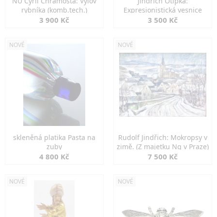
NU Cyril Chramosta: Výlov
Jindřich Otipka:
rybníka (komb.tech.)
Expresionistická vesnice
3 900 Kč
3 500 Kč
NOVÉ
NOVÉ
skleněná platika Pasta na
Rudolf Jindřich: Mokropsy v
zuby
zimě. (Z majetku Ng v Praze)
4 800 Kč
7 500 Kč
NOVÉ
NOVÉ