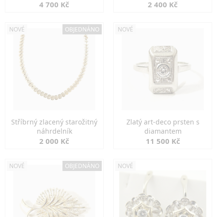
markazity
jemná elegance
4 700 Kč
2 400 Kč
NOVÉ
OBJEDNÁNO
NOVÉ
Stříbrný zlacený starožitný
Zlatý art-deco prsten s
náhrdelník
diamantem
2 000 Kč
11 500 Kč
NOVÉ
OBJEDNÁNO
NOVÉ