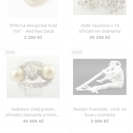
Stříbrná designová brož
Zlaté náušnice s 14
"list" - Andreas Daub
přírodními diamanty
2 200 Kč
39 200 Kč
NOVÉ
NOVÉ
Noblesní zlatý prsten,
Pexider František - Hráč na
přírodní diamanty a mořské
fujaru trombita
perly
40 000 Kč
3 000 Kč