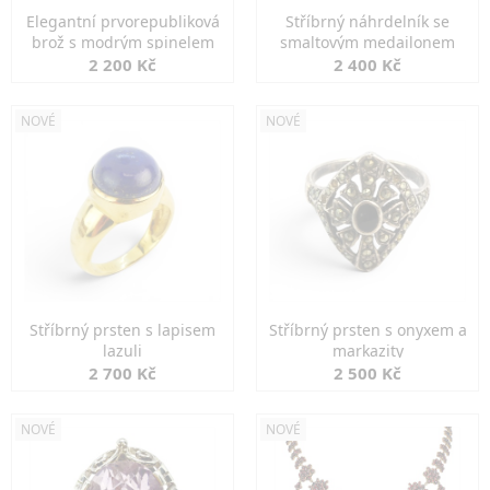
Elegantní prvorepubliková
Stříbrný náhrdelník se
brož s modrým spinelem
smaltovým medailonem
2 200 Kč
2 400 Kč
NOVÉ
NOVÉ
Stříbrný prsten s lapisem
Stříbrný prsten s onyxem a
lazuli
markazity
2 700 Kč
2 500 Kč
NOVÉ
NOVÉ