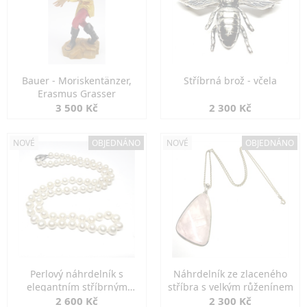
Bauer - Moriskentänzer,
Stříbrná brož - včela
Erasmus Grasser
3 500 Kč
2 300 Kč
NOVÉ
OBJEDNÁNO
NOVÉ
OBJEDNÁNO
Perlový náhrdelník s
Náhrdelník ze zlaceného
elegantním stříbrným
stříbra s velkým růženínem
zapínáním
2 600 Kč
2 300 Kč