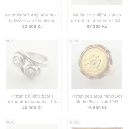
Autorský stříbrný náramek s
Náušnice z bílého zlata s
tyrkysy – výrazný design
přírodními diamanty - 0,30
ct
22 500 Kč
37 300 Kč
NOVÉ
NOVÉ
Prsten z bílého zlata s
Prsten se zlatou mincí Dos
přírodními diamanty - 1,00
Medio Pesos, rok 1945
ct
40 000 Kč
15 600 Kč
NOVÉ
NOVÉ