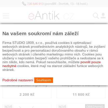
736 646 913
(pondělí - čtvrtek, 13 - 18 hod.)
KATEGORIE
Na vašem soukromí nám záleží
NOVÉ
NOVÉ
Firma STUDIO 1809, s.r.o., používá cookies k optimalizaci
webových stránek prostřednictvím analytických nástrojů, ke zvýšení
bezpečnosti a pro personalizaci doručovaného obsahu v rámci
webových stránek i cíleného marketingu mimo nich. Cookies jsou
uloženy v naprostém bezpečí vašeho prohlížeče a nedostane se k
nim nikdo, kdo nemá. Pokud nesouhlasíte, můžete
povolit pouze
nezbytné
cookies, které mají na starost základní funkce webových
stránek.
Podrobné nastavení
Souhlasím
Stříbrný prsten s granáty
Zlatý prsten s diamanty
2 200 Kč
11 800 Kč
NOVÉ
NOVÉ
OBJEDNÁNO