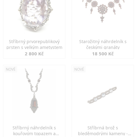
Stříbrný prvorepublikový
Starožitný náhrdelník s
prsten s velkým ametystem
českými granáty
2 800 Kč
18 500 Kč
NOVÉ
NOVÉ
Stříbrný náhrdelník s
Stříbrná brož s
kouřovým topazem a
bleděmodrými kameny -