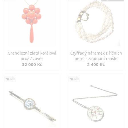
Grandiozní zlatá korálová
Čtyřřadý náramek z říčních
brož / závěs
perel - zapínání mašle
32 000 Kč
2 400 Kč
NOVÉ
NOVÉ