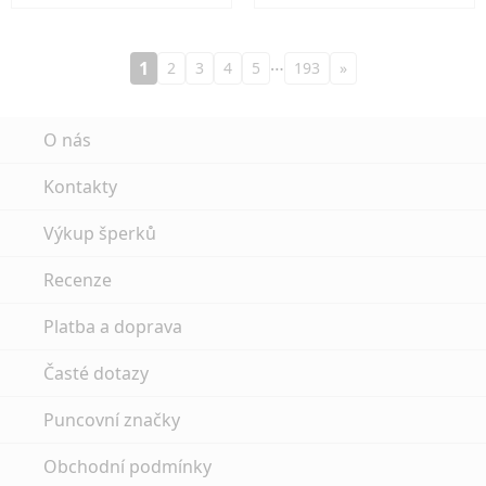
…
1
2
3
4
5
193
»
O nás
Kontakty
Výkup šperků
Recenze
Platba a doprava
Časté dotazy
Puncovní značky
Obchodní podmínky