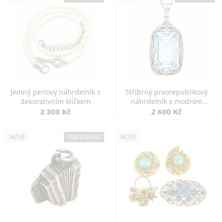
Jemný perlový náhrdelník s
Stříbrný prvorepublikový
dekorativním klíčkem
náhrdelník s modrým
spinelem
2 300 Kč
2 600 Kč
NOVÉ
OBJEDNÁNO
NOVÉ