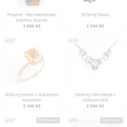
Prophet - Moriskentänzer,
Stříbrný flakon
Erasmus Grasser
3 500 Kč
2 500 Kč
NOVÉ
NOVÉ
Stříbrný prsten s oranžovým
Stříbrný náhrdelník s
kamenem
motivem listů
2 100 Kč
2 500 Kč
NOVÉ
OBJEDNÁNO
NOVÉ
OBJEDNÁNO