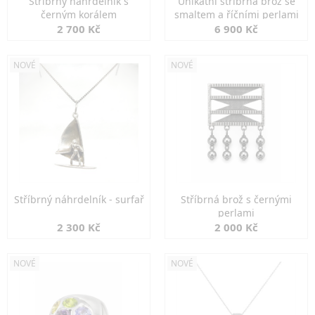
Stříbrný náhrdelník s
Unikátní stříbrná brož se
černým korálem
smaltem a říčními perlami
2 700 Kč
6 900 Kč
NOVÉ
NOVÉ
Stříbrný náhrdelník - surfař
Stříbrná brož s černými
perlami
2 300 Kč
2 000 Kč
NOVÉ
NOVÉ