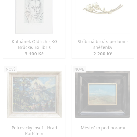
Kulhánek Oldřich - KG
Stříbrná brož s perlami -
Brücke, Ex libris
sněženky
3 100 Kč
2 200 Kč
NOVÉ
NOVÉ
Petrovický Josef - Hrad
Městečko pod horami
Karlštejn