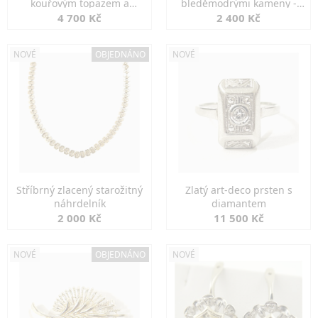
kouřovým topazem a
bleděmodrými kameny -
markazity
jemná elegance
4 700 Kč
2 400 Kč
NOVÉ
OBJEDNÁNO
NOVÉ
Stříbrný zlacený starožitný
Zlatý art-deco prsten s
náhrdelník
diamantem
2 000 Kč
11 500 Kč
NOVÉ
OBJEDNÁNO
NOVÉ