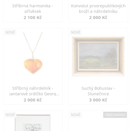
Stříbrná harmonika -
Konvolut prvorepublikových
přívěsek
broží a náhrdelníku
2 100 Kč
2 000 Kč
NOVÉ
NOVÉ
Stříbrný náhrdelník -
Suchý Bohuslav -
jantarové srdíčko Georg
Slunečnice
Kramer
2 000 Kč
3 000 Kč
NOVÉ
NOVÉ
OBJEDNÁNO