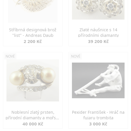
Stříbrná designová brož
Zlaté náušnice s 14
"list" - Andreas Daub
přírodními diamanty
2 200 Kč
39 200 Kč
NOVÉ
NOVÉ
Noblesní zlatý prsten,
Pexider František - Hráč na
přírodní diamanty a mořské
fujaru trombita
perly
40 000 Kč
3 000 Kč