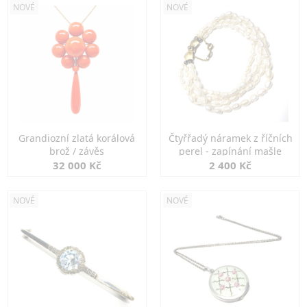
NOVÉ
NOVÉ
Grandiozní zlatá korálová
Čtyřřadý náramek z říčních
brož / závěs
perel - zapínání mašle
32 000 Kč
2 400 Kč
NOVÉ
NOVÉ