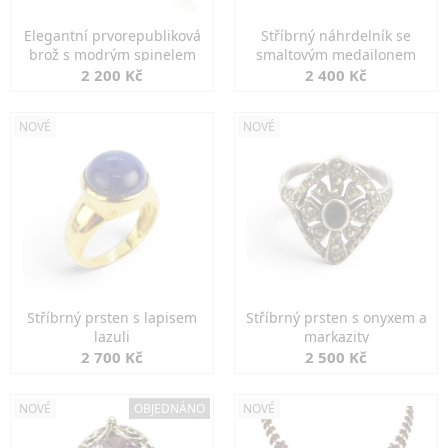
Elegantní prvorepubliková
Stříbrný náhrdelník se
brož s modrým spinelem
smaltovým medailonem
2 200 Kč
2 400 Kč
NOVÉ
NOVÉ
Stříbrný prsten s lapisem
Stříbrný prsten s onyxem a
lazuli
markazity
2 700 Kč
2 500 Kč
NOVÉ
OBJEDNÁNO
NOVÉ