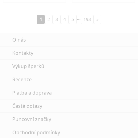
…
1
2
3
4
5
193
»
O nás
Kontakty
Výkup šperků
Recenze
Platba a doprava
Časté dotazy
Puncovní značky
Obchodní podmínky