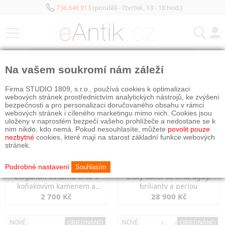
736 646 913
(pondělí - čtvrtek, 13 - 18 hod.)
KATEGORIE
Na vašem soukromí nám záleží
NOVÉ
NOVÉ
OBJEDNÁNO
Firma STUDIO 1809, s.r.o., používá cookies k optimalizaci
webových stránek prostřednictvím analytických nástrojů, ke zvýšení
bezpečnosti a pro personalizaci doručovaného obsahu v rámci
webových stránek i cíleného marketingu mimo nich. Cookies jsou
uloženy v naprostém bezpečí vašeho prohlížeče a nedostane se k
nim nikdo, kdo nemá. Pokud nesouhlasíte, můžete
povolit pouze
nezbytné
cookies, které mají na starost základní funkce webových
stránek.
Podrobné nastavení
Souhlasím
Elegantní stříbrná brož s
Zlatý kolier se smaragdy,
koňakovým kamenem a
brilianty a perlou
markazity
2 700 Kč
28 900 Kč
NOVÉ
OBJEDNÁNO
NOVÉ
OBJEDNÁNO