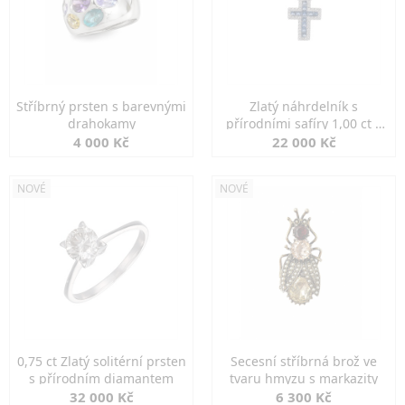
Stříbrný prsten s barevnými
Zlatý náhrdelník s
drahokamy
přírodními safíry 1,00 ct a
diamanty
4 000 Kč
22 000 Kč
NOVÉ
NOVÉ
0,75 ct Zlatý solitérní prsten
Secesní stříbrná brož ve
s přírodním diamantem
tvaru hmyzu s markazity
32 000 Kč
6 300 Kč