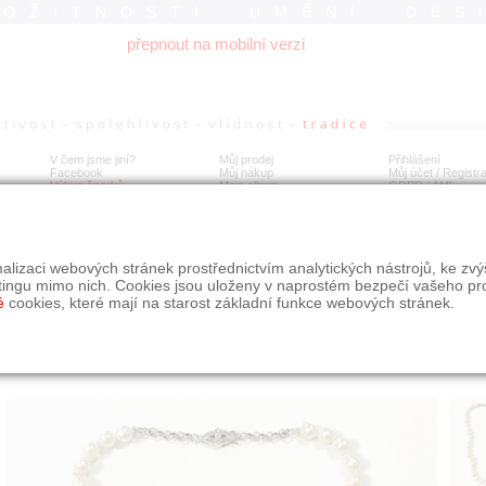
ROŽITNOSTI UMĚNÍ DES
přepnout na mobilní verzi
V čem jsme jiní?
Můj prodej
Přihlášení
Facebook
Můj nákup
Můj účet / Registr
Výkup šperků
Moje album
GDPR
/
AML
lový náhrdelník se stříbrným zapínáním s čirými kameny
alizaci webových stránek prostřednictvím analytických nástrojů, ke zv
tingu mimo nich. Cookies jsou uloženy v naprostém bezpečí vašeho pr
é
cookies, které mají na starost základní funkce webových stránek.
Í
MÍSTO EXPEDICE
Počet návštěv: 217
poslat příteli
Praha
uložit do alba
dotaz na prodejce