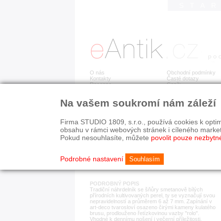
STA
O nás
Obchodní podmínky
Kontakty
Časté dotazy
Recenze
Ceník
Na vašem soukromí nám záleží
Detail položky
č. 183 525
Per
Firma STUDIO 1809, s.r.o., používá cookies k optim
obsahu v rámci webových stránek i cíleného marke
Pokud nesouhlasíte, můžete
povolit pouze nezbytn
KATEGORIE
HISTORICKÉ OBDOB
náhrdelníky
od r. 1940
Podrobné nastavení
Souhlasím
PODROBNÝ POPIS
Tradiční náhrdelník se šňůry smetanově bílých
přírodních kultivovaných perel, ty se vyznačují svou
nepravidelností a průměrem 6 až 7 mm. Zapínání v
art-deco tvarosloví osazeno čirými kameny kulatého
brusu, prodlouženo řetízkovinou vazby "rolo".
Vhodné k dennímu nošení i večerní příležitosti,