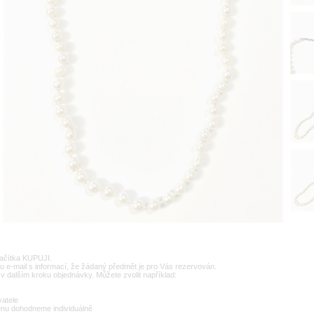
lačítka KUPUJI.
u e-mail s informací, že žádaný předmět je pro Vás rezervován.
v dalším kroku objednávky. Můžete zvolit například:
vatele
enu dohodneme individuálně