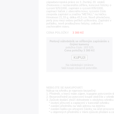
západoevropská práce ze 3. čtvrtiny 20. století.
Zhotoveno z nezlaceného stříbra, koncové řetízky o
ryzosti 925/1000, zapínání o ryzosti 835/1000,
zapínací háček z obecného kovu; ryzostní číslo
zespoda zapínání a značka "METALL" na háčku.
Hmotnost 21,33 g, délka 43,5 cm. Nově převlečeno,
perly jsou mezi sebou pečlivě uzlíkovány. Zapínání v
pořádku, nově prodlouženo řetízky, celkově v
zachovalém stavu.
CENA POLOŽKY
3 300 Kč
Perlový náhrdelník se stříbrným zapínáním s
čirými kameny
položka číslo: 183 525
Cena položky 3 300 Kč
Na následující stránce
Vaši koupi závazně potvrdíte.
NEBOJTE SE NAKUPOVAT!
Nákup na eAntiku je naprosto bezpečný:
1. Předmět, o který máte zájem, kupujete potvrzením t
2. Bezprostředně po potvrzení koupě obdržíte z eAntik
3. Způsob dodání zboží dohodnete s obsluhou eAntiku 
* osobní převzetí a zaplacení v kanceláři eAntiku
* zaslání předmětu na Vaši adresu na dobírku
* zaslání balíku po uhrazení částky na účet provozo
* u objemných předmětů s Vámi způsob předání a c