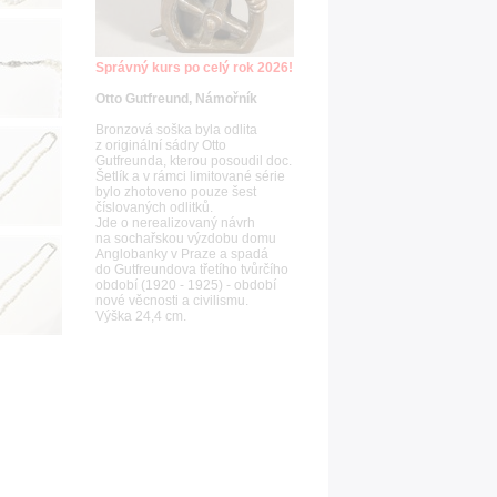
Správný kurs po celý rok 2026!
Otto Gutfreund, Námořník
Bronzová soška byla odlita
z originální sádry Otto
Gutfreunda, kterou posoudil doc.
Šetlík a v rámci limitované série
bylo zhotoveno pouze šest
číslovaných odlitků.
Jde o nerealizovaný návrh
na sochařskou výzdobu domu
Anglobanky v Praze a spadá
do Gutfreundova třetího tvůrčího
období (1920 - 1925) - období
nové věcnosti a civilismu.
Výška 24,4 cm.