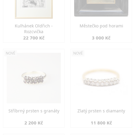
Kulhánek Oldřich -
Městečko pod horami
Rozcvička
22 700 Kč
3 000 Kč
NOVÉ
NOVÉ
Stříbrný prsten s granáty
Zlatý prsten s diamanty
2 200 Kč
11 800 Kč