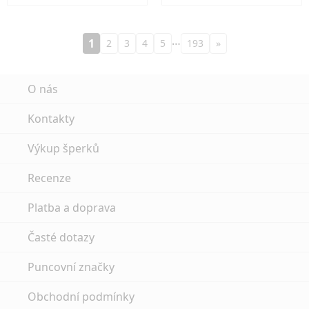
…
1
2
3
4
5
193
»
O nás
Kontakty
Výkup šperků
Recenze
Platba a doprava
Časté dotazy
Puncovní značky
Obchodní podmínky