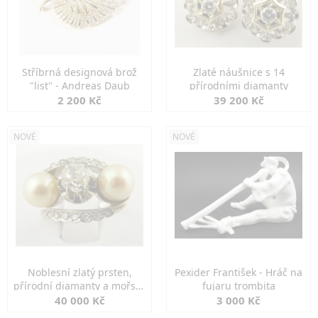
Stříbrná designová brož
Zlaté náušnice s 14
"list" - Andreas Daub
přírodními diamanty
2 200 Kč
39 200 Kč
NOVÉ
NOVÉ
Noblesní zlatý prsten,
Pexider František - Hráč na
přírodní diamanty a mořské
fujaru trombita
perly
40 000 Kč
3 000 Kč