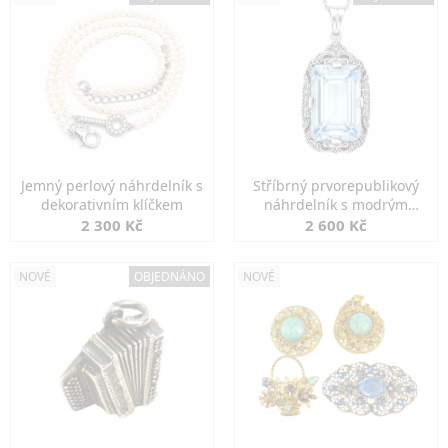
Jemný perlový náhrdelník s
Stříbrný prvorepublikový
dekorativním klíčkem
náhrdelník s modrým
spinelem
2 300 Kč
2 600 Kč
NOVÉ
OBJEDNÁNO
NOVÉ