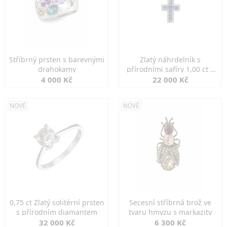
Stříbrný prsten s barevnými
Zlatý náhrdelník s
drahokamy
přírodními safíry 1,00 ct a
diamanty
4 000 Kč
22 000 Kč
NOVÉ
NOVÉ
0,75 ct Zlatý solitérní prsten
Secesní stříbrná brož ve
s přírodním diamantem
tvaru hmyzu s markazity
32 000 Kč
6 300 Kč