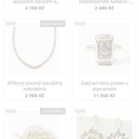
kouřovým topazem a
bleděmodrými kameny -
markazity
jemná elegance
4 700 Kč
2 400 Kč
NOVÉ
OBJEDNÁNO
NOVÉ
Stříbrný zlacený starožitný
Zlatý art-deco prsten s
náhrdelník
diamantem
2 000 Kč
11 500 Kč
NOVÉ
OBJEDNÁNO
NOVÉ