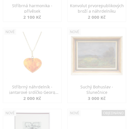
Stříbrná harmonika -
Konvolut prvorepublikových
přívěsek
broží a náhrdelníku
2 100 Kč
2 000 Kč
NOVÉ
NOVÉ
Stříbrný náhrdelník -
Suchý Bohuslav -
jantarové srdíčko Georg
Slunečnice
Kramer
2 000 Kč
3 000 Kč
NOVÉ
NOVÉ
OBJEDNÁNO