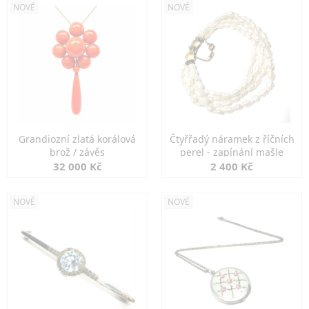
NOVÉ
NOVÉ
Grandiozní zlatá korálová
Čtyřřadý náramek z říčních
brož / závěs
perel - zapínání mašle
32 000 Kč
2 400 Kč
NOVÉ
NOVÉ