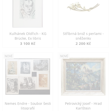
Kulhánek Oldřich - KG
Stříbrná brož s perlami -
Brücke, Ex libris
sněženky
3 100 Kč
2 200 Kč
NOVÉ
NOVÉ
Nemes Endre - Soubor šesti
Petrovický Josef - Hrad
litografií
Karlštejn