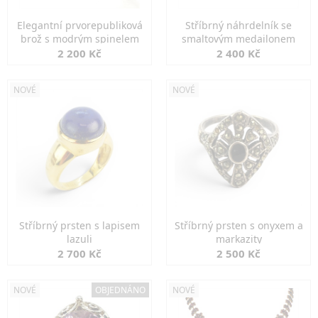
Elegantní prvorepubliková
Stříbrný náhrdelník se
brož s modrým spinelem
smaltovým medailonem
2 200 Kč
2 400 Kč
NOVÉ
NOVÉ
Stříbrný prsten s lapisem
Stříbrný prsten s onyxem a
lazuli
markazity
2 700 Kč
2 500 Kč
NOVÉ
OBJEDNÁNO
NOVÉ