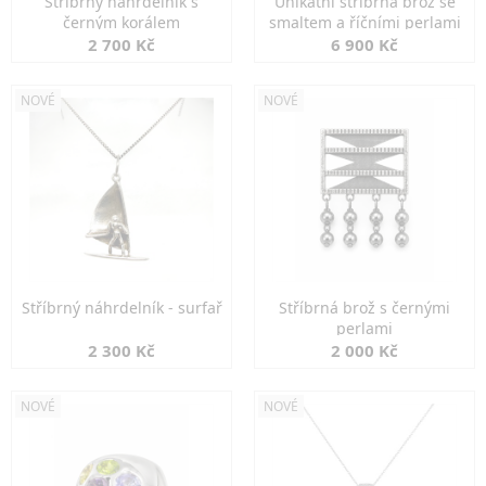
Stříbrný náhrdelník s
Unikátní stříbrná brož se
černým korálem
smaltem a říčními perlami
2 700 Kč
6 900 Kč
NOVÉ
NOVÉ
Stříbrný náhrdelník - surfař
Stříbrná brož s černými
perlami
2 300 Kč
2 000 Kč
NOVÉ
NOVÉ