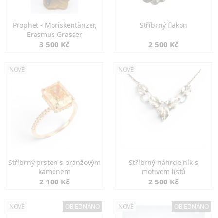
Prophet - Moriskentänzer,
Stříbrný flakon
Erasmus Grasser
3 500 Kč
2 500 Kč
NOVÉ
NOVÉ
Stříbrný prsten s oranžovým
Stříbrný náhrdelník s
kamenem
motivem listů
2 100 Kč
2 500 Kč
NOVÉ
OBJEDNÁNO
NOVÉ
OBJEDNÁNO