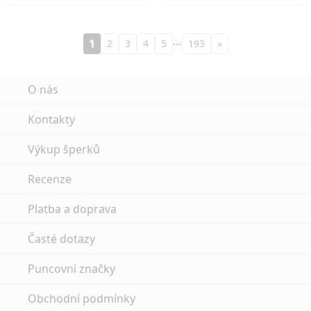
…
1
2
3
4
5
193
»
O nás
Kontakty
Výkup šperků
Recenze
Platba a doprava
Časté dotazy
Puncovní značky
Obchodní podmínky