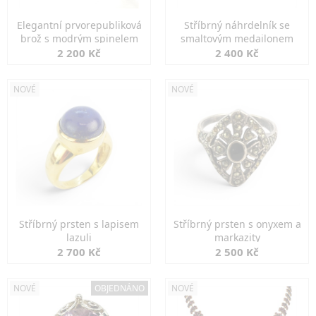
Elegantní prvorepubliková
Stříbrný náhrdelník se
brož s modrým spinelem
smaltovým medailonem
2 200 Kč
2 400 Kč
NOVÉ
NOVÉ
Stříbrný prsten s lapisem
Stříbrný prsten s onyxem a
lazuli
markazity
2 700 Kč
2 500 Kč
NOVÉ
OBJEDNÁNO
NOVÉ