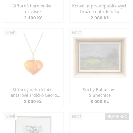
Stříbrná harmonika -
Konvolut prvorepublikových
přívěsek
broží a náhrdelníku
2 100 Kč
2 000 Kč
NOVÉ
NOVÉ
Stříbrný náhrdelník -
Suchý Bohuslav -
jantarové srdíčko Georg
Slunečnice
Kramer
2 000 Kč
3 000 Kč
NOVÉ
NOVÉ
OBJEDNÁNO