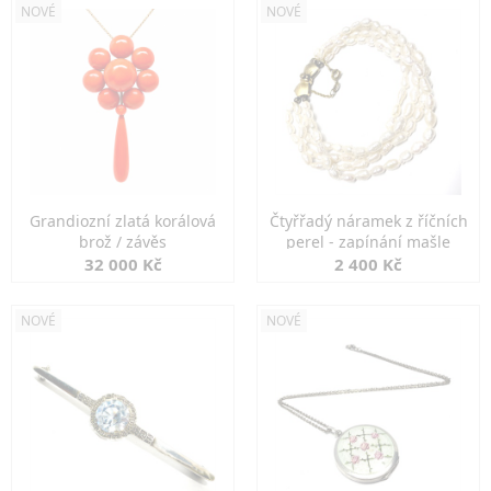
NOVÉ
NOVÉ
Grandiozní zlatá korálová
Čtyřřadý náramek z říčních
brož / závěs
perel - zapínání mašle
32 000 Kč
2 400 Kč
NOVÉ
NOVÉ