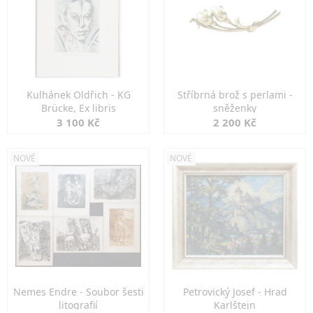
Kulhánek Oldřich - KG
Stříbrná brož s perlami -
Brücke, Ex libris
sněženky
3 100 Kč
2 200 Kč
NOVÉ
NOVÉ
Nemes Endre - Soubor šesti
Petrovický Josef - Hrad
litografií
Karlštejn