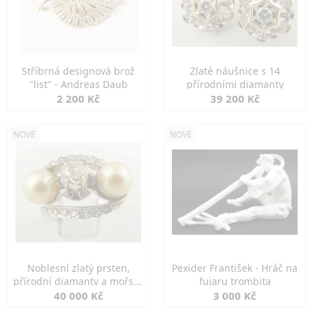
Stříbrná designová brož
Zlaté náušnice s 14
"list" - Andreas Daub
přírodními diamanty
2 200 Kč
39 200 Kč
NOVÉ
NOVÉ
Noblesní zlatý prsten,
Pexider František - Hráč na
přírodní diamanty a mořské
fujaru trombita
perly
40 000 Kč
3 000 Kč