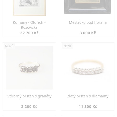
Kulhánek Oldřich -
Městečko pod horami
Rozcvička
22 700 Kč
3 000 Kč
NOVÉ
NOVÉ
Stříbrný prsten s granáty
Zlatý prsten s diamanty
2 200 Kč
11 800 Kč