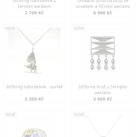
Stříbrný náhrdelník s
Unikátní stříbrná brož se
černým korálem
smaltem a říčními perlami
2 700 Kč
6 900 Kč
NOVÉ
NOVÉ
Stříbrný náhrdelník - surfař
Stříbrná brož s černými
perlami
2 300 Kč
2 000 Kč
NOVÉ
NOVÉ