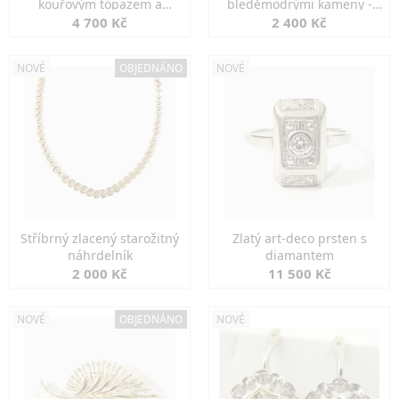
kouřovým topazem a
bleděmodrými kameny -
markazity
jemná elegance
4 700 Kč
2 400 Kč
NOVÉ
OBJEDNÁNO
NOVÉ
Stříbrný zlacený starožitný
Zlatý art-deco prsten s
náhrdelník
diamantem
2 000 Kč
11 500 Kč
NOVÉ
OBJEDNÁNO
NOVÉ