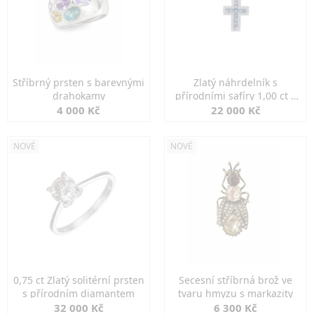
Stříbrný prsten s barevnými
Zlatý náhrdelník s
drahokamy
přírodními safíry 1,00 ct a
diamanty
4 000 Kč
22 000 Kč
NOVÉ
NOVÉ
0,75 ct Zlatý solitérní prsten
Secesní stříbrná brož ve
s přírodním diamantem
tvaru hmyzu s markazity
32 000 Kč
6 300 Kč