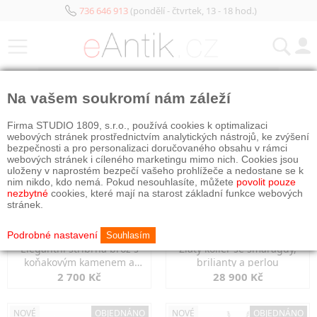
736 646 913
(pondělí - čtvrtek, 13 - 18 hod.)
KATEGORIE
Na vašem soukromí nám záleží
NOVÉ
OBJEDNÁNO
NOVÉ
OBJEDNÁNO
Firma STUDIO 1809, s.r.o., používá cookies k optimalizaci
webových stránek prostřednictvím analytických nástrojů, ke zvýšení
bezpečnosti a pro personalizaci doručovaného obsahu v rámci
webových stránek i cíleného marketingu mimo nich. Cookies jsou
uloženy v naprostém bezpečí vašeho prohlížeče a nedostane se k
nim nikdo, kdo nemá. Pokud nesouhlasíte, můžete
povolit pouze
nezbytné
cookies, které mají na starost základní funkce webových
stránek.
Podrobné nastavení
Souhlasím
Elegantní stříbrná brož s
Zlatý kolier se smaragdy,
koňakovým kamenem a
brilianty a perlou
markazity
2 700 Kč
28 900 Kč
NOVÉ
OBJEDNÁNO
NOVÉ
OBJEDNÁNO