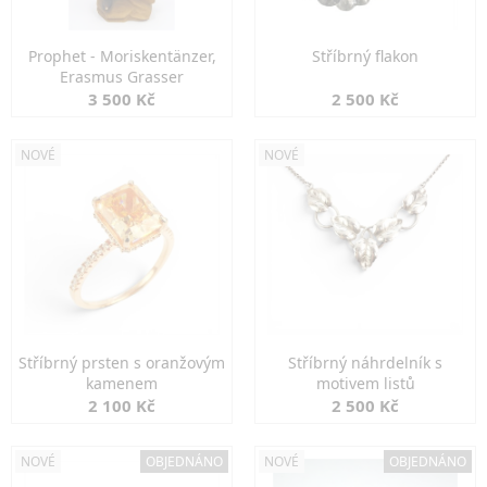
Prophet - Moriskentänzer,
Stříbrný flakon
Erasmus Grasser
3 500 Kč
2 500 Kč
NOVÉ
NOVÉ
Stříbrný prsten s oranžovým
Stříbrný náhrdelník s
kamenem
motivem listů
2 100 Kč
2 500 Kč
NOVÉ
OBJEDNÁNO
NOVÉ
OBJEDNÁNO