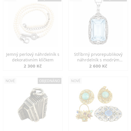
Jemný perlový náhrdelník s
Stříbrný prvorepublikový
dekorativním klíčkem
náhrdelník s modrým
spinelem
2 300 Kč
2 600 Kč
NOVÉ
OBJEDNÁNO
NOVÉ