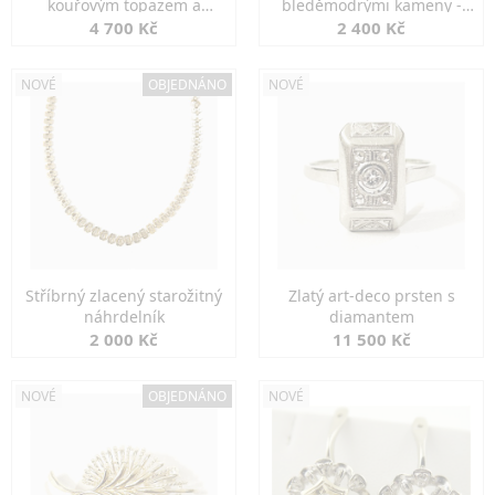
kouřovým topazem a
bleděmodrými kameny -
markazity
jemná elegance
4 700 Kč
2 400 Kč
NOVÉ
OBJEDNÁNO
NOVÉ
Stříbrný zlacený starožitný
Zlatý art-deco prsten s
náhrdelník
diamantem
2 000 Kč
11 500 Kč
NOVÉ
OBJEDNÁNO
NOVÉ