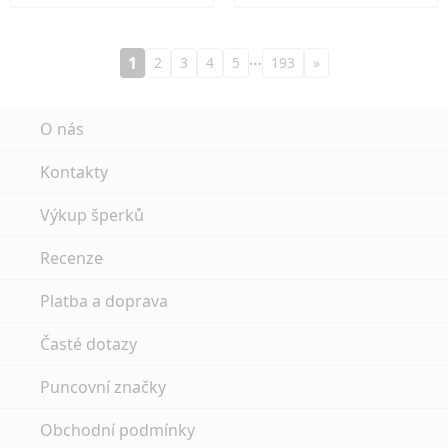
…
1
2
3
4
5
193
»
O nás
Kontakty
Výkup šperků
Recenze
Platba a doprava
Časté dotazy
Puncovní značky
Obchodní podmínky