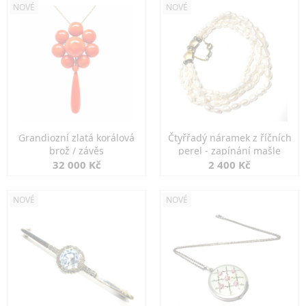
NOVÉ
NOVÉ
Grandiozní zlatá korálová
Čtyřřadý náramek z říčních
brož / závěs
perel - zapínání mašle
32 000 Kč
2 400 Kč
NOVÉ
NOVÉ