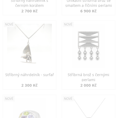
Stříbrný náhrdelník s
Unikátní stříbrná brož se
černým korálem
smaltem a říčními perlami
2 700 Kč
6 900 Kč
NOVÉ
NOVÉ
Stříbrný náhrdelník - surfař
Stříbrná brož s černými
perlami
2 300 Kč
2 000 Kč
NOVÉ
NOVÉ