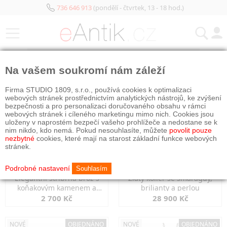
736 646 913
(pondělí - čtvrtek, 13 - 18 hod.)
KATEGORIE
Na vašem soukromí nám záleží
NOVÉ
NOVÉ
OBJEDNÁNO
Firma STUDIO 1809, s.r.o., používá cookies k optimalizaci
webových stránek prostřednictvím analytických nástrojů, ke zvýšení
bezpečnosti a pro personalizaci doručovaného obsahu v rámci
webových stránek i cíleného marketingu mimo nich. Cookies jsou
uloženy v naprostém bezpečí vašeho prohlížeče a nedostane se k
nim nikdo, kdo nemá. Pokud nesouhlasíte, můžete
povolit pouze
nezbytné
cookies, které mají na starost základní funkce webových
stránek.
Podrobné nastavení
Souhlasím
Elegantní stříbrná brož s
Zlatý kolier se smaragdy,
koňakovým kamenem a
brilianty a perlou
markazity
2 700 Kč
28 900 Kč
NOVÉ
OBJEDNÁNO
NOVÉ
OBJEDNÁNO