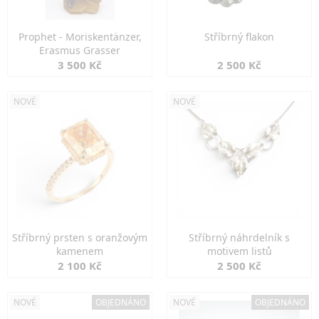
Prophet - Moriskentänzer,
Stříbrný flakon
Erasmus Grasser
3 500 Kč
2 500 Kč
NOVÉ
NOVÉ
Stříbrný prsten s oranžovým
Stříbrný náhrdelník s
kamenem
motivem listů
2 100 Kč
2 500 Kč
NOVÉ
OBJEDNÁNO
NOVÉ
OBJEDNÁNO