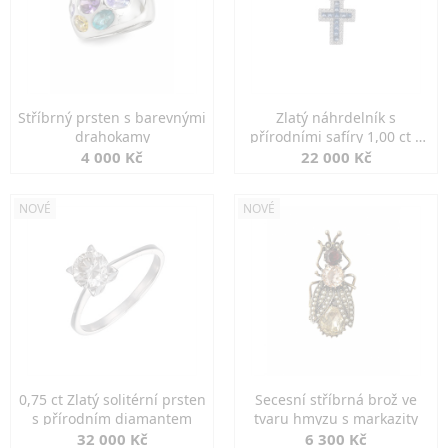
Stříbrný prsten s barevnými
Zlatý náhrdelník s
drahokamy
přírodními safíry 1,00 ct a
diamanty
4 000 Kč
22 000 Kč
NOVÉ
NOVÉ
0,75 ct Zlatý solitérní prsten
Secesní stříbrná brož ve
s přírodním diamantem
tvaru hmyzu s markazity
32 000 Kč
6 300 Kč