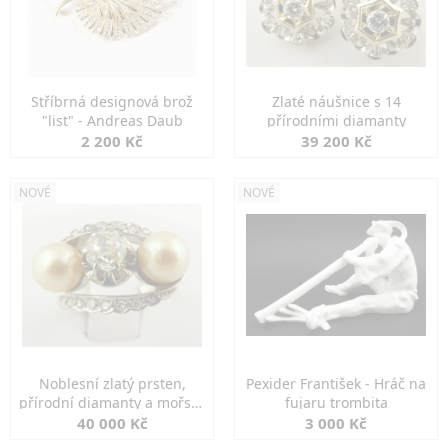
Stříbrná designová brož
Zlaté náušnice s 14
"list" - Andreas Daub
přírodními diamanty
2 200 Kč
39 200 Kč
NOVÉ
NOVÉ
Noblesní zlatý prsten,
Pexider František - Hráč na
přírodní diamanty a mořské
fujaru trombita
perly
40 000 Kč
3 000 Kč