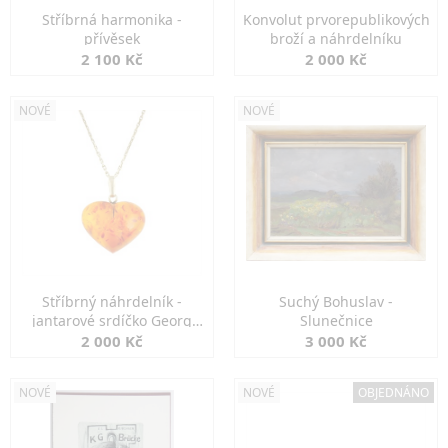
Stříbrná harmonika -
Konvolut prvorepublikových
přívěsek
broží a náhrdelníku
2 100 Kč
2 000 Kč
NOVÉ
NOVÉ
Stříbrný náhrdelník -
Suchý Bohuslav -
jantarové srdíčko Georg
Slunečnice
Kramer
2 000 Kč
3 000 Kč
NOVÉ
NOVÉ
OBJEDNÁNO