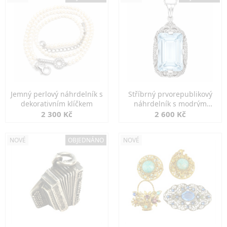
Jemný perlový náhrdelník s
Stříbrný prvorepublikový
dekorativním klíčkem
náhrdelník s modrým
spinelem
2 300 Kč
2 600 Kč
NOVÉ
OBJEDNÁNO
NOVÉ