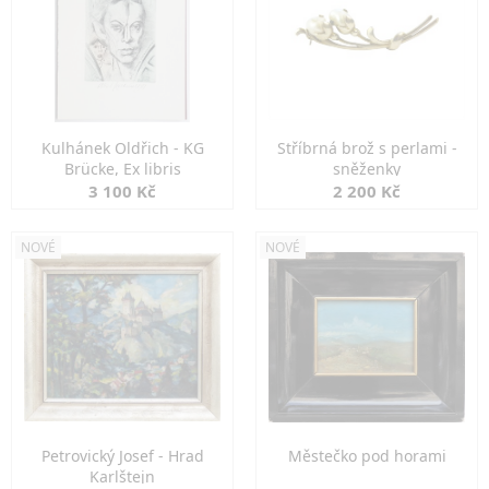
Kulhánek Oldřich - KG
Stříbrná brož s perlami -
Brücke, Ex libris
sněženky
3 100 Kč
2 200 Kč
NOVÉ
NOVÉ
Petrovický Josef - Hrad
Městečko pod horami
Karlštejn