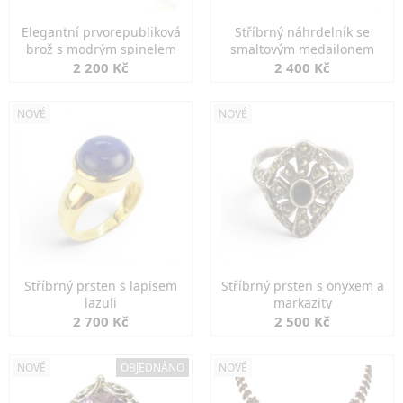
Elegantní prvorepubliková
Stříbrný náhrdelník se
brož s modrým spinelem
smaltovým medailonem
2 200 Kč
2 400 Kč
NOVÉ
NOVÉ
Stříbrný prsten s lapisem
Stříbrný prsten s onyxem a
lazuli
markazity
2 700 Kč
2 500 Kč
NOVÉ
OBJEDNÁNO
NOVÉ