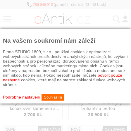
736 646 913
(pondělí - čtvrtek, 13 - 18 hod.)
KATEGORIE
Na vašem soukromí nám záleží
NOVÉ
OBJEDNÁNO
NOVÉ
OBJEDNÁNO
Firma STUDIO 1809, s.r.o., používá cookies k optimalizaci
webových stránek prostřednictvím analytických nástrojů, ke zvýšení
bezpečnosti a pro personalizaci doručovaného obsahu v rámci
webových stránek i cíleného marketingu mimo nich. Cookies jsou
uloženy v naprostém bezpečí vašeho prohlížeče a nedostane se k
nim nikdo, kdo nemá. Pokud nesouhlasíte, můžete
povolit pouze
nezbytné
cookies, které mají na starost základní funkce webových
stránek.
Podrobné nastavení
Souhlasím
Elegantní stříbrná brož s
Zlatý kolier se smaragdy,
koňakovým kamenem a
brilianty a perlou
markazity
2 700 Kč
28 900 Kč
NOVÉ
OBJEDNÁNO
NOVÉ
OBJEDNÁNO