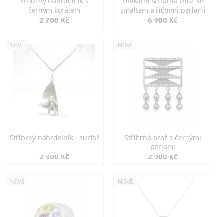
Stříbrný náhrdelník s
Unikátní stříbrná brož se
černým korálem
smaltem a říčními perlami
2 700 Kč
6 900 Kč
NOVÉ
NOVÉ
Stříbrný náhrdelník - surfař
Stříbrná brož s černými
perlami
2 300 Kč
2 000 Kč
NOVÉ
NOVÉ