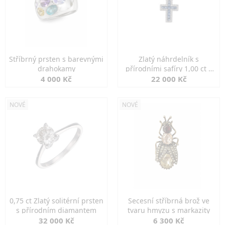
Stříbrný prsten s barevnými
Zlatý náhrdelník s
drahokamy
přírodními safíry 1,00 ct a
diamanty
4 000 Kč
22 000 Kč
NOVÉ
NOVÉ
0,75 ct Zlatý solitérní prsten
Secesní stříbrná brož ve
s přírodním diamantem
tvaru hmyzu s markazity
32 000 Kč
6 300 Kč