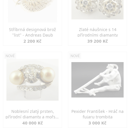
Stříbrná designová brož
Zlaté náušnice s 14
"list" - Andreas Daub
přírodními diamanty
2 200 Kč
39 200 Kč
NOVÉ
NOVÉ
Noblesní zlatý prsten,
Pexider František - Hráč na
přírodní diamanty a mořské
fujaru trombita
perly
40 000 Kč
3 000 Kč