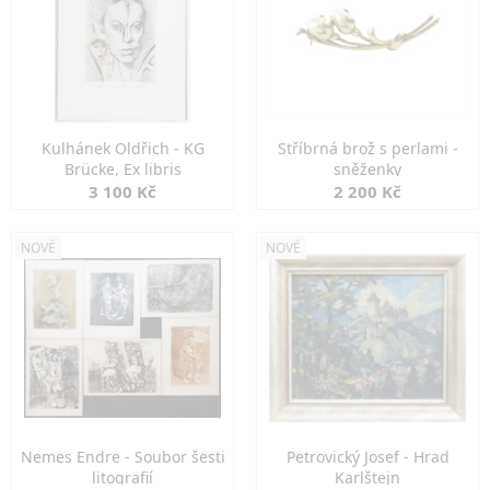
Kulhánek Oldřich - KG
Stříbrná brož s perlami -
Brücke, Ex libris
sněženky
3 100 Kč
2 200 Kč
NOVÉ
NOVÉ
Nemes Endre - Soubor šesti
Petrovický Josef - Hrad
litografií
Karlštejn