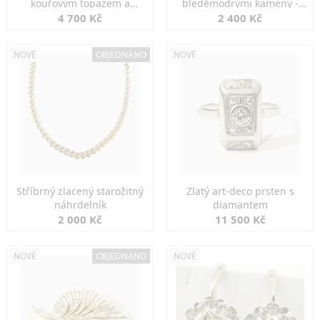
kouřovým topazem a
bleděmodrými kameny -
markazity
jemná elegance
4 700 Kč
2 400 Kč
NOVÉ
OBJEDNÁNO
NOVÉ
Stříbrný zlacený starožitný
Zlatý art-deco prsten s
náhrdelník
diamantem
2 000 Kč
11 500 Kč
NOVÉ
OBJEDNÁNO
NOVÉ