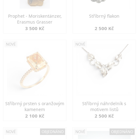
Prophet - Moriskentänzer,
Stříbrný flakon
Erasmus Grasser
3 500 Kč
2 500 Kč
NOVÉ
NOVÉ
Stříbrný prsten s oranžovým
Stříbrný náhrdelník s
kamenem
motivem listů
2 100 Kč
2 500 Kč
NOVÉ
OBJEDNÁNO
NOVÉ
OBJEDNÁNO