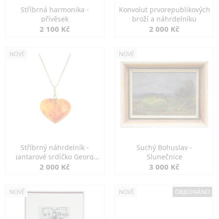
Stříbrná harmonika -
Konvolut prvorepublikových
přívěsek
broží a náhrdelníku
2 100 Kč
2 000 Kč
NOVÉ
NOVÉ
Stříbrný náhrdelník -
Suchý Bohuslav -
jantarové srdíčko Georg
Slunečnice
Kramer
2 000 Kč
3 000 Kč
NOVÉ
NOVÉ
OBJEDNÁNO