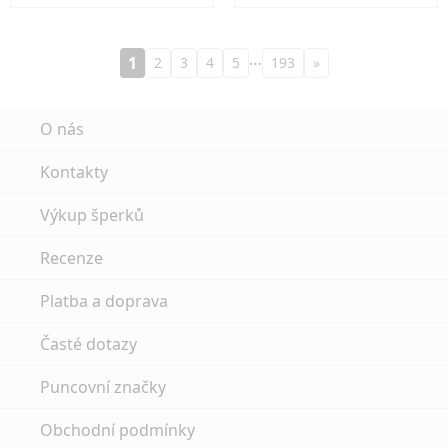
…
1
2
3
4
5
193
»
O nás
Kontakty
Výkup šperků
Recenze
Platba a doprava
Časté dotazy
Puncovní značky
Obchodní podmínky