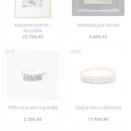
Kulhánek Oldřich -
Městečko pod horami
Rozcvička
22 700 Kč
3 000 Kč
NOVÉ
NOVÉ
Stříbrný prsten s granáty
Zlatý prsten s diamanty
2 200 Kč
11 800 Kč