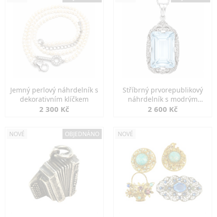
Jemný perlový náhrdelník s
Stříbrný prvorepublikový
dekorativním klíčkem
náhrdelník s modrým
spinelem
2 300 Kč
2 600 Kč
NOVÉ
OBJEDNÁNO
NOVÉ