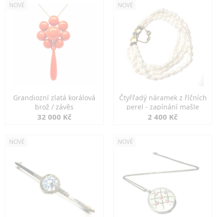
NOVÉ
NOVÉ
Grandiozní zlatá korálová
Čtyřřadý náramek z říčních
brož / závěs
perel - zapínání mašle
32 000 Kč
2 400 Kč
NOVÉ
NOVÉ