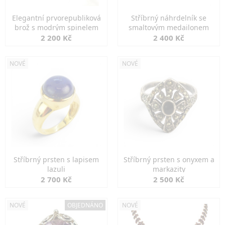
Elegantní prvorepubliková
Stříbrný náhrdelník se
brož s modrým spinelem
smaltovým medailonem
2 200 Kč
2 400 Kč
NOVÉ
NOVÉ
Stříbrný prsten s lapisem
Stříbrný prsten s onyxem a
lazuli
markazity
2 700 Kč
2 500 Kč
NOVÉ
OBJEDNÁNO
NOVÉ