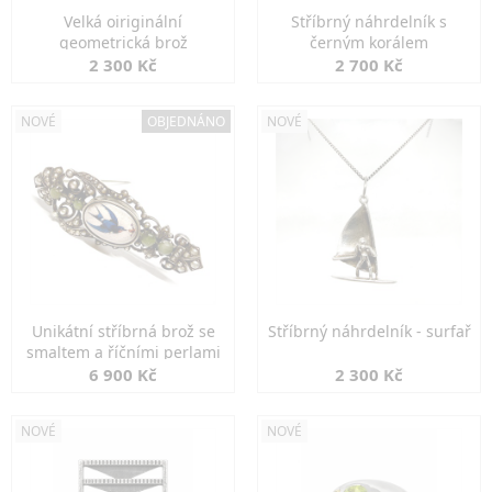
Velká oiriginální
Stříbrný náhrdelník s
geometrická brož
černým korálem
2 300 Kč
2 700 Kč
NOVÉ
OBJEDNÁNO
NOVÉ
Unikátní stříbrná brož se
Stříbrný náhrdelník - surfař
smaltem a říčními perlami
6 900 Kč
2 300 Kč
NOVÉ
NOVÉ