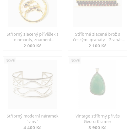
Stříbrný zlacený přívěšek s
Stříbrná zlacená brož s
diamanty, znamení
českými granáty - Granát
KOZOROH
Turnov
2 000 Kč
2 100 Kč
NOVÉ
NOVÉ
Stříbrný moderní náramek
Vintage stříbrný přívěs
"vlny"
Georg Kramer
4 400 Kč
3 900 Kč