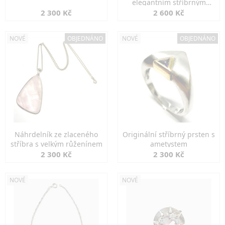
elegantním stříbrným
zapínáním
2 300 Kč
2 600 Kč
NOVÉ
OBJEDNÁNO
NOVÉ
OBJEDNÁNO
Náhrdelník ze zlaceného
Originální stříbrný prsten s
stříbra s velkým růženínem
ametystem
2 300 Kč
2 300 Kč
NOVÉ
NOVÉ