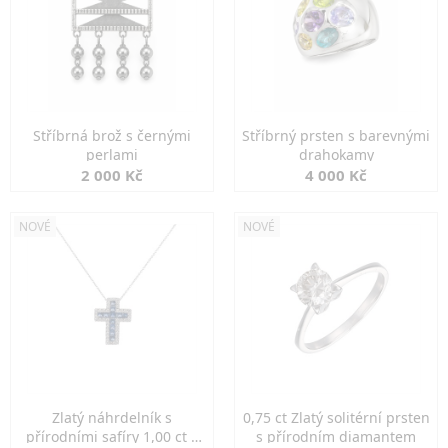
Stříbrná brož s černými
Stříbrný prsten s barevnými
perlami
drahokamy
2 000 Kč
4 000 Kč
NOVÉ
NOVÉ
Zlatý náhrdelník s
0,75 ct Zlatý solitérní prsten
přírodními safíry 1,00 ct a
s přírodním diamantem