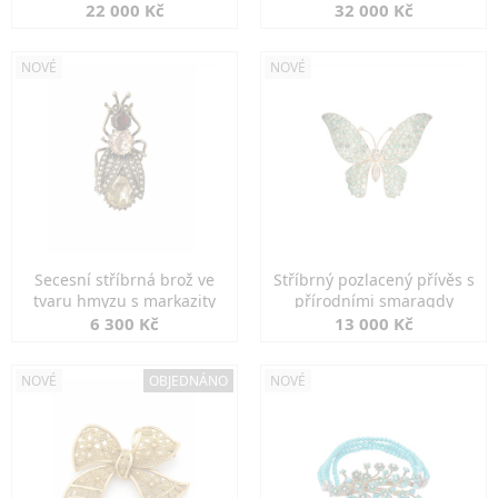
diamanty
22 000 Kč
32 000 Kč
NOVÉ
NOVÉ
Secesní stříbrná brož ve
Stříbrný pozlacený přívěs s
tvaru hmyzu s markazity
přírodními smaragdy
6 300 Kč
13 000 Kč
NOVÉ
OBJEDNÁNO
NOVÉ