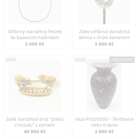
Stříbrný starožitný řetízek
Zlato-stříbrná starožitná
ke kapesním hodinkám
jehlice s čirým kamenem
2 000 Kč
2 600 Kč
NOVÉ
NOVÉ
OBJEDNÁNO
Zlatá starožitná brož “ptáčci
Váza PULEGOSO - Škrdlovice
v hnízdu” s perlami
nebo Krásno
40 000 Kč
3 000 Kč