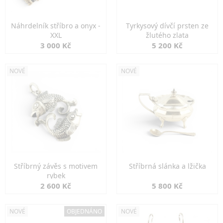
Náhrdelník stříbro a onyx -
Tyrkysový dívčí prsten ze
XXL
žlutého zlata
3 000 Kč
5 200 Kč
NOVÉ
NOVÉ
Stříbrný závěs s motivem
Stříbrná slánka a lžička
rybek
2 600 Kč
5 800 Kč
NOVÉ
OBJEDNÁNO
NOVÉ