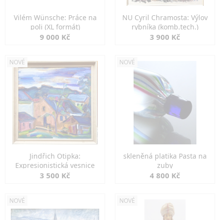
Vilém Wünsche: Práce na
NU Cyril Chramosta: Výlov
poli (XL formát)
rybníka (komb.tech.)
9 000 Kč
3 900 Kč
NOVÉ
NOVÉ
Jindřich Otipka:
skleněná platika Pasta na
Expresionistická vesnice
zuby
3 500 Kč
4 800 Kč
NOVÉ
NOVÉ