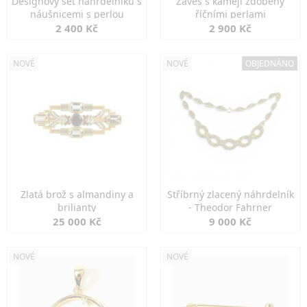
Designový set náhrdelníku s
Závěs s kamejí zdobený
náušnicemi s perlou
říčními perlami
2 400 Kč
2 900 Kč
NOVÉ
NOVÉ
OBJEDNÁNO
Zlatá brož s almandiny a
Stříbrný zlacený náhrdelník
brilianty
- Theodor Fahrner
25 000 Kč
9 000 Kč
NOVÉ
NOVÉ