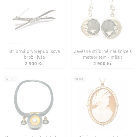
Stříbrná prvorepubliková
Závěsné stříbrné náušnice s
brož - lyže
meteoritem - měsíc
2 300 Kč
2 900 Kč
NOVÉ
NOVÉ