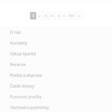
…
1
2
3
4
5
193
»
O nás
Kontakty
Výkup šperků
Recenze
Platba a doprava
Časté dotazy
Puncovní značky
Obchodní podmínky