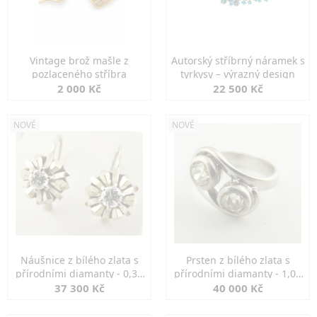
Vintage brož mašle z
Autorský stříbrný náramek s
pozlaceného stříbra
tyrkysy – výrazný design
2 000 Kč
22 500 Kč
NOVÉ
NOVÉ
Náušnice z bílého zlata s
Prsten z bílého zlata s
přírodními diamanty - 0,30
přírodními diamanty - 1,00
ct
ct
37 300 Kč
40 000 Kč