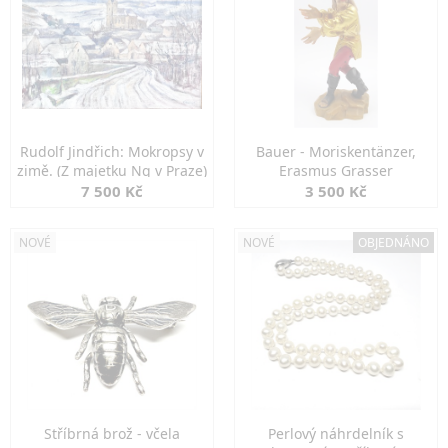
Rudolf Jindřich: Mokropsy v
Bauer - Moriskentänzer,
zimě. (Z majetku Ng v Praze)
Erasmus Grasser
7 500 Kč
3 500 Kč
NOVÉ
NOVÉ
OBJEDNÁNO
Stříbrná brož - včela
Perlový náhrdelník s