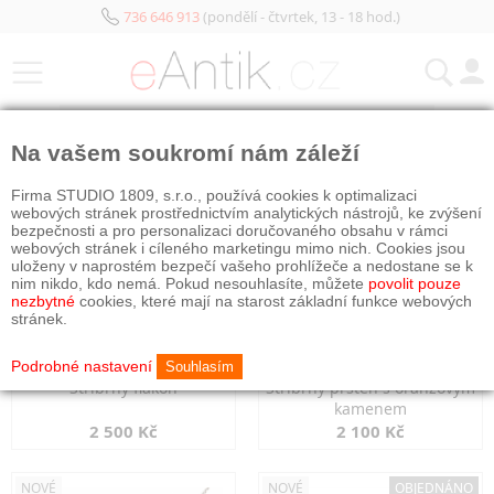
736 646 913
(pondělí - čtvrtek, 13 - 18 hod.)
KATEGORIE
Na vašem soukromí nám záleží
NOVÉ
NOVÉ
Firma STUDIO 1809, s.r.o., používá cookies k optimalizaci
webových stránek prostřednictvím analytických nástrojů, ke zvýšení
bezpečnosti a pro personalizaci doručovaného obsahu v rámci
webových stránek i cíleného marketingu mimo nich. Cookies jsou
uloženy v naprostém bezpečí vašeho prohlížeče a nedostane se k
nim nikdo, kdo nemá. Pokud nesouhlasíte, můžete
povolit pouze
nezbytné
cookies, které mají na starost základní funkce webových
stránek.
Podrobné nastavení
Souhlasím
Stříbrný flakon
Stříbrný prsten s oranžovým
kamenem
2 500 Kč
2 100 Kč
NOVÉ
NOVÉ
OBJEDNÁNO