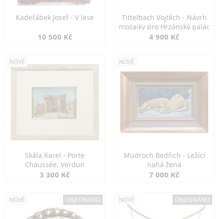
Kadeřábek Josef - V lese
Tittelbach Vojtěch - Návrh
mozaiky pro Hrzánský palác
10 500 Kč
4 900 Kč
NOVÉ
NOVÉ
Skála Karel - Porte
Mudroch Bedřich - Ležící
Chaussée, Verdun
nahá žena
3 300 Kč
7 000 Kč
NOVÉ
OBJEDNÁNO
NOVÉ
OBJEDNÁNO