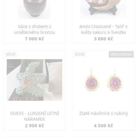
Váza s drakem z
Ando Cloissoné - Talíř s
uměleckého bronzu
květy sakury a švestky
7 000 Kč
3 000 Kč
NOVÉ
NOVÉ
OBJEDNÁNO
GUESS - LUXUSNÍ LETNÍ
Zlaté náušnice s rubíny
NÁRAMEK
2 900 Kč
4 500 Kč