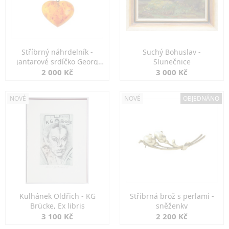
Stříbrný náhrdelník -
Suchý Bohuslav -
jantarové srdíčko Georg
Slunečnice
Kramer
2 000 Kč
3 000 Kč
NOVÉ
NOVÉ
OBJEDNÁNO
Kulhánek Oldřich - KG
Stříbrná brož s perlami -
Brücke, Ex libris
sněženky
3 100 Kč
2 200 Kč