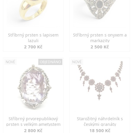
Stříbrný prsten s lapisem
Stříbrný prsten s onyxem a
lazuli
markazity
2 700 Kč
2 500 Kč
NOVÉ
OBJEDNÁNO
NOVÉ
Stříbrný prvorepublikový
Starožitný náhrdelník s
prsten s velkým ametystem
českými granáty
2 800 Kč
18 500 Kč