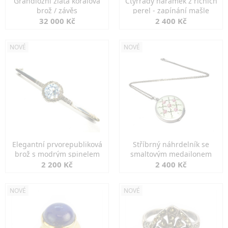
Grandiozní zlatá korálová
Čtyřřadý náramek z říčních
brož / závěs
perel - zapínání mašle
32 000 Kč
2 400 Kč
NOVÉ
NOVÉ
Elegantní prvorepubliková
Stříbrný náhrdelník se
brož s modrým spinelem
smaltovým medailonem
2 200 Kč
2 400 Kč
NOVÉ
NOVÉ