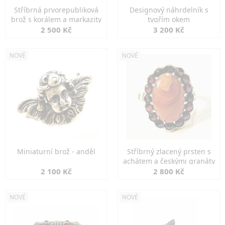
Stříbrná prvorepubliková
Designový náhrdelník s
brož s korálem a markazity
tygřím okem
2 500 Kč
3 200 Kč
NOVÉ
NOVÉ
Miniaturní brož - anděl
Stříbrný zlacený prsten s
achátem a českými granáty
2 100 Kč
2 800 Kč
NOVÉ
NOVÉ