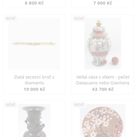
8 800 Kč
7 000 Kč
NOVÉ
NOVÉ
Zlatá secesní brož s
Velká váza s víkem - pečeť
diamanty
Daoguang nebo Qianlong
19 000 Kč
43 700 Kč
NOVÉ
NOVÉ