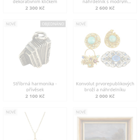
dekorativním klíčkem
náhrdelník s modrým
spinelem
2 300 Kč
2 600 Kč
NOVÉ
OBJEDNÁNO
NOVÉ
Stříbrná harmonika -
Konvolut prvorepublikových
přívěsek
broží a náhrdelníku
2 100 Kč
2 000 Kč
NOVÉ
NOVÉ