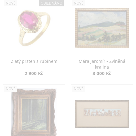
NOVÉ
OBJEDNÁNO
NOVÉ
Zlatý prsten s rubínem
Mára Jaromír - Zvlněná
krajina
2 900 Kč
3 000 Kč
NOVÉ
NOVÉ