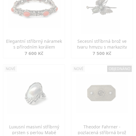
Elegantní stříbrný náramek
Secesní stříbrná brož ve
s přírodním korálem
tvaru hmyzu s markazity
7 600 Kč
7 500 Kč
NOVÉ
NOVÉ
OBJEDNÁNO
Luxusní masivní stříbrný
Theodor Fahrner -
prsten s perlou Mabé
pozlacená stříbrná brož