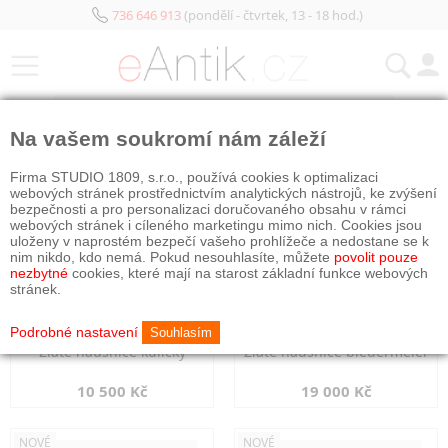
736 646 913
(pondělí - čtvrtek, 13 - 18 hod.)
KATEGORIE
Na vašem soukromí nám záleží
NOVÉ
NOVÉ
Firma STUDIO 1809, s.r.o., používá cookies k optimalizaci
webových stránek prostřednictvím analytických nástrojů, ke zvýšení
bezpečnosti a pro personalizaci doručovaného obsahu v rámci
webových stránek i cíleného marketingu mimo nich. Cookies jsou
uloženy v naprostém bezpečí vašeho prohlížeče a nedostane se k
nim nikdo, kdo nemá. Pokud nesouhlasíte, můžete
povolit pouze
nezbytné
cookies, které mají na starost základní funkce webových
stránek.
Podrobné nastavení
Souhlasím
Zlaté náušnice kuličky
Zlaté náušnice biedermeier
10 500 Kč
19 000 Kč
NOVÉ
NOVÉ