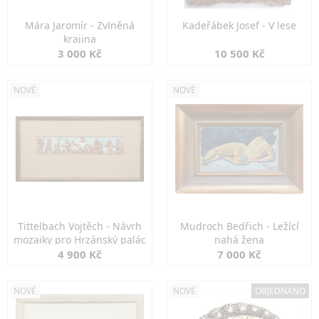
Mára Jaromír - Zvlněná
Kadeřábek Josef - V lese
krajina
3 000 Kč
10 500 Kč
NOVÉ
NOVÉ
Tittelbach Vojtěch - Návrh
Mudroch Bedřich - Ležící
mozaiky pro Hrzánský palác
nahá žena
4 900 Kč
7 000 Kč
NOVÉ
NOVÉ
OBJEDNÁNO