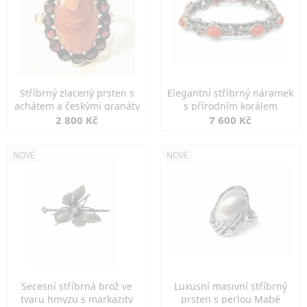
Stříbrný zlacený prsten s
Elegantní stříbrný náramek
achátem a českými granáty
s přírodním korálem
2 800 Kč
7 600 Kč
NOVÉ
NOVÉ
Secesní stříbrná brož ve
Luxusní masivní stříbrný
tvaru hmyzu s markazity
prsten s perlou Mabé