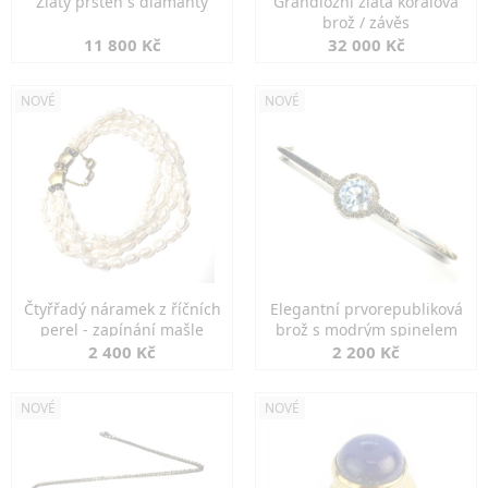
Zlatý prsten s diamanty
Grandiozní zlatá korálová
brož / závěs
11 800 Kč
32 000 Kč
NOVÉ
NOVÉ
Čtyřřadý náramek z říčních
Elegantní prvorepubliková
perel - zapínání mašle
brož s modrým spinelem
2 400 Kč
2 200 Kč
NOVÉ
NOVÉ