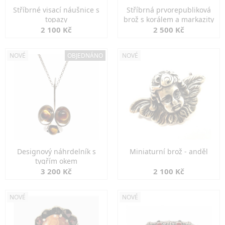
Stříbrné visací náušnice s
Stříbrná prvorepubliková
topazy
brož s korálem a markazity
2 100 Kč
2 500 Kč
NOVÉ
OBJEDNÁNO
NOVÉ
Designový náhrdelník s
Miniaturní brož - anděl
tygřím okem
3 200 Kč
2 100 Kč
NOVÉ
NOVÉ