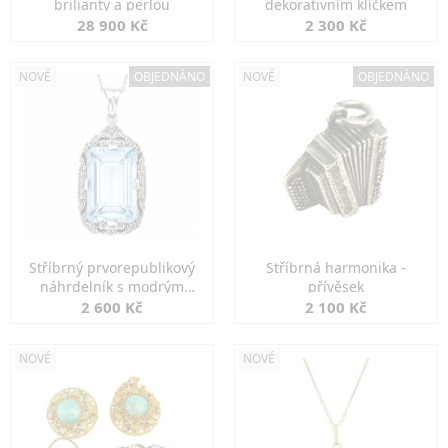
brilianty a perlou
dekorativním klíčkem
28 900 Kč
2 300 Kč
NOVÉ
OBJEDNÁNO
NOVÉ
OBJEDNÁNO
Stříbrný prvorepublikový
Stříbrná harmonika -
náhrdelník s modrým
přívěsek
spinelem
2 600 Kč
2 100 Kč
NOVÉ
NOVÉ