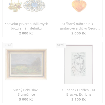
Konvolut prvorepublikových
Stříbrný náhrdelník -
broží a náhrdelníku
jantarové srdíčko Georg
Kramer
2 000 Kč
2 000 Kč
NOVÉ
NOVÉ
Suchý Bohuslav -
Kulhánek Oldřich - KG
Slunečnice
Brücke, Ex libris
3 000 Kč
3 100 Kč