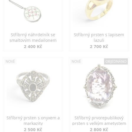
Stříbrný náhrdelník se
Stříbrný prsten s lapisem
smaltovým medailonem
lazuli
2 400 Kč
2 700 Kč
NOVÉ
NOVÉ
OBJEDNÁNO
Stříbrný prsten s onyxem a
Stříbrný prvorepublikový
markazity
prsten s velkým ametystem
2 500 Kč
2 800 Kč