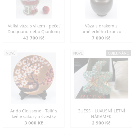
Velká váza s víkem - pečeť
Váza s drakem z
Daoguang nebo Qianlong
uměleckého bronzu
43 700 Kč
7 000 Kč
NOVÉ
NOVÉ
OBJEDNÁNO
Ando Cloissoné - Talíř s
GUESS - LUXUSNÍ LETNÍ
květy sakury a švestky
NÁRAMEK
3 000 Kč
2 900 Kč