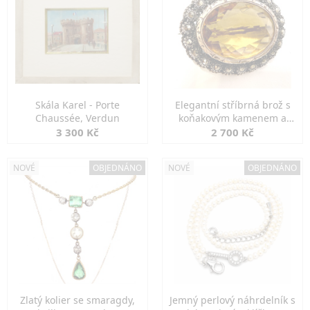
Skála Karel - Porte
Elegantní stříbrná brož s
Chaussée, Verdun
koňakovým kamenem a
markazity
3 300 Kč
2 700 Kč
NOVÉ
OBJEDNÁNO
NOVÉ
OBJEDNÁNO
Zlatý kolier se smaragdy,
Jemný perlový náhrdelník s