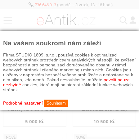
736 646 913
(pondělí - čtvrtek, 13 - 18 hod.)
KATEGORIE
Na vašem soukromí nám záleží
NOVÉ
NOVÉ
Firma STUDIO 1809, s.r.o., používá cookies k optimalizaci
webových stránek prostřednictvím analytických nástrojů, ke zvýšení
bezpečnosti a pro personalizaci doručovaného obsahu v rámci
webových stránek i cíleného marketingu mimo nich. Cookies jsou
uloženy v naprostém bezpečí vašeho prohlížeče a nedostane se k
nim nikdo, kdo nemá. Pokud nesouhlasíte, můžete
povolit pouze
nezbytné
cookies, které mají na starost základní funkce webových
stránek.
Podrobné nastavení
Souhlasím
Perlový náhrdelník, 80 cm
Zlaté náušnice kuličky
5 000 Kč
10 500 Kč
NOVÉ
NOVÉ