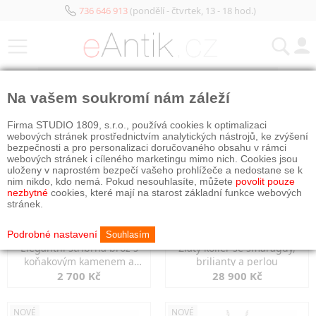
736 646 913
(pondělí - čtvrtek, 13 - 18 hod.)
KATEGORIE
Na vašem soukromí nám záleží
NOVÉ
NOVÉ
Firma STUDIO 1809, s.r.o., používá cookies k optimalizaci
webových stránek prostřednictvím analytických nástrojů, ke zvýšení
bezpečnosti a pro personalizaci doručovaného obsahu v rámci
webových stránek i cíleného marketingu mimo nich. Cookies jsou
uloženy v naprostém bezpečí vašeho prohlížeče a nedostane se k
nim nikdo, kdo nemá. Pokud nesouhlasíte, můžete
povolit pouze
nezbytné
cookies, které mají na starost základní funkce webových
stránek.
Podrobné nastavení
Souhlasím
Elegantní stříbrná brož s
Zlatý kolier se smaragdy,
koňakovým kamenem a
brilianty a perlou
markazity
2 700 Kč
28 900 Kč
NOVÉ
NOVÉ