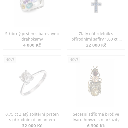
Stříbrný prsten s barevnými
Zlatý náhrdelník s
drahokamy
přírodními safíry 1,00 ct a
diamanty
4 000 Kč
22 000 Kč
NOVÉ
NOVÉ
0,75 ct Zlatý solitérní prsten
Secesní stříbrná brož ve
s přírodním diamantem
tvaru hmyzu s markazity
32 000 Kč
6 300 Kč