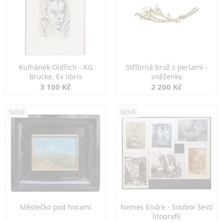
Kulhánek Oldřich - KG
Stříbrná brož s perlami -
Brücke, Ex libris
sněženky
3 100 Kč
2 200 Kč
NOVÉ
NOVÉ
Městečko pod horami
Nemes Endre - Soubor šesti
litografií