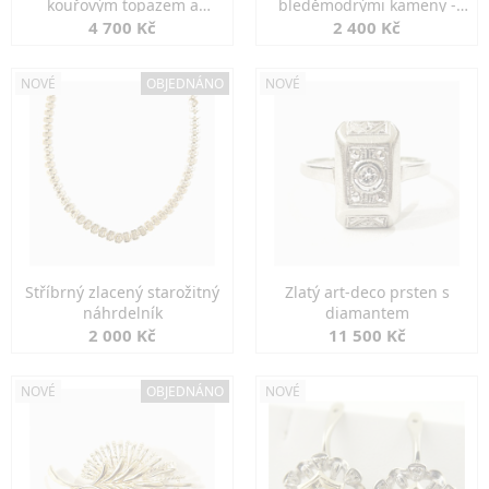
kouřovým topazem a
bleděmodrými kameny -
markazity
jemná elegance
4 700 Kč
2 400 Kč
NOVÉ
OBJEDNÁNO
NOVÉ
Stříbrný zlacený starožitný
Zlatý art-deco prsten s
náhrdelník
diamantem
2 000 Kč
11 500 Kč
NOVÉ
OBJEDNÁNO
NOVÉ