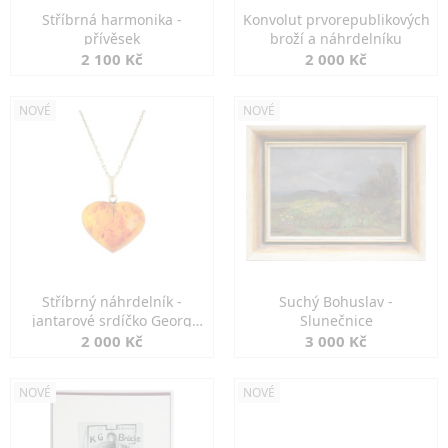
Stříbrná harmonika -
Konvolut prvorepublikových
přívěsek
broží a náhrdelníku
2 100 Kč
2 000 Kč
NOVÉ
NOVÉ
Stříbrný náhrdelník -
Suchý Bohuslav -
jantarové srdíčko Georg
Slunečnice
Kramer
2 000 Kč
3 000 Kč
NOVÉ
NOVÉ