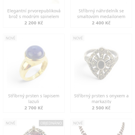
Elegantní prvorepubliková
Stříbrný náhrdelník se
brož s modrým spinelem
smaltovým medailonem
2 200 Kč
2 400 Kč
NOVÉ
NOVÉ
Stříbrný prsten s lapisem
Stříbrný prsten s onyxem a
lazuli
markazity
2 700 Kč
2 500 Kč
NOVÉ
OBJEDNÁNO
NOVÉ