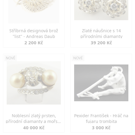
Stříbrná designová brož
Zlaté náušnice s 14
"list" - Andreas Daub
přírodními diamanty
2 200 Kč
39 200 Kč
NOVÉ
NOVÉ
Noblesní zlatý prsten,
Pexider František - Hráč na
přírodní diamanty a mořské
fujaru trombita
perly
40 000 Kč
3 000 Kč