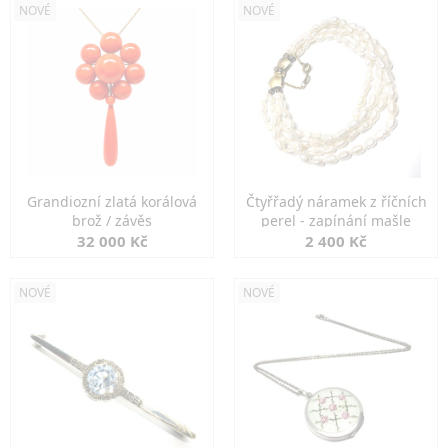
NOVÉ
NOVÉ
Grandiozní zlatá korálová
Čtyřřadý náramek z říčních
brož / závěs
perel - zapínání mašle
32 000 Kč
2 400 Kč
NOVÉ
NOVÉ