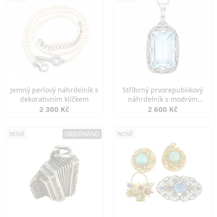
Jemný perlový náhrdelník s
Stříbrný prvorepublikový
dekorativním klíčkem
náhrdelník s modrým
spinelem
2 300 Kč
2 600 Kč
NOVÉ
OBJEDNÁNO
NOVÉ