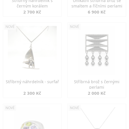
Stříbrný náhrdelník s
Unikátní stříbrná brož se
černým korálem
smaltem a říčními perlami
2 700 Kč
6 900 Kč
NOVÉ
NOVÉ
Stříbrný náhrdelník - surfař
Stříbrná brož s černými
perlami
2 300 Kč
2 000 Kč
NOVÉ
NOVÉ