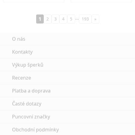
…
1
2
3
4
5
193
»
O nás
Kontakty
Výkup šperků
Recenze
Platba a doprava
Časté dotazy
Puncovní značky
Obchodní podmínky