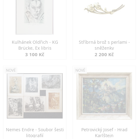
Kulhánek Oldřich - KG
Stříbrná brož s perlami -
Brücke, Ex libris
sněženky
3 100 Kč
2 200 Kč
NOVÉ
NOVÉ
Nemes Endre - Soubor šesti
Petrovický Josef - Hrad
litografií
Karlštejn