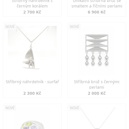
Stříbrný náhrdelník s
Unikátní stříbrná brož se
černým korálem
smaltem a říčními perlami
2 700 Kč
6 900 Kč
NOVÉ
NOVÉ
Stříbrný náhrdelník - surfař
Stříbrná brož s černými
perlami
2 300 Kč
2 000 Kč
NOVÉ
NOVÉ