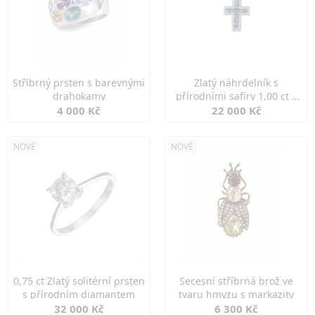
Stříbrný prsten s barevnými
Zlatý náhrdelník s
drahokamy
přírodními safíry 1,00 ct a
diamanty
4 000 Kč
22 000 Kč
NOVÉ
NOVÉ
0,75 ct Zlatý solitérní prsten
Secesní stříbrná brož ve
s přírodním diamantem
tvaru hmyzu s markazity
32 000 Kč
6 300 Kč