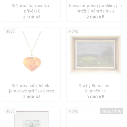
Stříbrná harmonika -
Konvolut prvorepublikových
přívěsek
broží a náhrdelníku
2 100 Kč
2 000 Kč
NOVÉ
NOVÉ
Stříbrný náhrdelník -
Suchý Bohuslav -
jantarové srdíčko Georg
Slunečnice
Kramer
2 000 Kč
3 000 Kč
NOVÉ
NOVÉ
OBJEDNÁNO