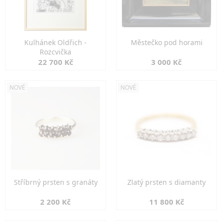
Kulhánek Oldřich -
Městečko pod horami
Rozcvička
22 700 Kč
3 000 Kč
NOVÉ
NOVÉ
Stříbrný prsten s granáty
Zlatý prsten s diamanty
2 200 Kč
11 800 Kč