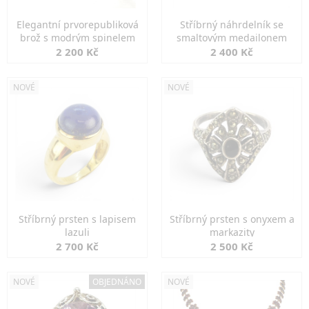
Elegantní prvorepubliková
Stříbrný náhrdelník se
brož s modrým spinelem
smaltovým medailonem
2 200 Kč
2 400 Kč
NOVÉ
NOVÉ
Stříbrný prsten s lapisem
Stříbrný prsten s onyxem a
lazuli
markazity
2 700 Kč
2 500 Kč
NOVÉ
OBJEDNÁNO
NOVÉ