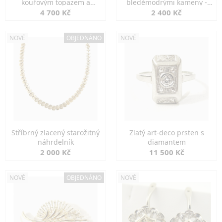
kouřovým topazem a
bleděmodrými kameny -
markazity
jemná elegance
4 700 Kč
2 400 Kč
NOVÉ
OBJEDNÁNO
NOVÉ
Stříbrný zlacený starožitný
Zlatý art-deco prsten s
náhrdelník
diamantem
2 000 Kč
11 500 Kč
NOVÉ
OBJEDNÁNO
NOVÉ