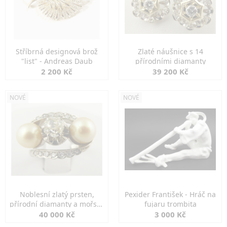
Stříbrná designová brož
Zlaté náušnice s 14
"list" - Andreas Daub
přírodními diamanty
2 200 Kč
39 200 Kč
NOVÉ
NOVÉ
Noblesní zlatý prsten,
Pexider František - Hráč na
přírodní diamanty a mořské
fujaru trombita
perly
40 000 Kč
3 000 Kč