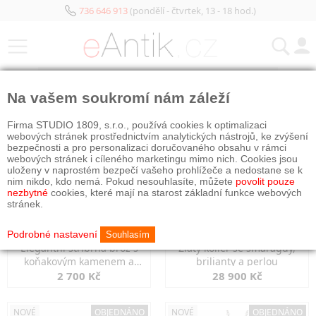
736 646 913
(pondělí - čtvrtek, 13 - 18 hod.)
KATEGORIE
Na vašem soukromí nám záleží
NOVÉ
OBJEDNÁNO
NOVÉ
OBJEDNÁNO
Firma STUDIO 1809, s.r.o., používá cookies k optimalizaci
webových stránek prostřednictvím analytických nástrojů, ke zvýšení
bezpečnosti a pro personalizaci doručovaného obsahu v rámci
webových stránek i cíleného marketingu mimo nich. Cookies jsou
uloženy v naprostém bezpečí vašeho prohlížeče a nedostane se k
nim nikdo, kdo nemá. Pokud nesouhlasíte, můžete
povolit pouze
nezbytné
cookies, které mají na starost základní funkce webových
stránek.
Podrobné nastavení
Souhlasím
Elegantní stříbrná brož s
Zlatý kolier se smaragdy,
koňakovým kamenem a
brilianty a perlou
markazity
2 700 Kč
28 900 Kč
NOVÉ
OBJEDNÁNO
NOVÉ
OBJEDNÁNO