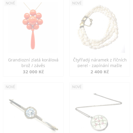
NOVÉ
NOVÉ
Grandiozní zlatá korálová
Čtyřřadý náramek z říčních
brož / závěs
perel - zapínání mašle
32 000 Kč
2 400 Kč
NOVÉ
NOVÉ