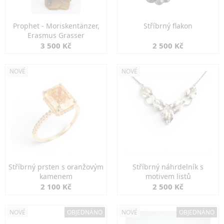
Prophet - Moriskentänzer,
Stříbrný flakon
Erasmus Grasser
3 500 Kč
2 500 Kč
NOVÉ
NOVÉ
Stříbrný prsten s oranžovým
Stříbrný náhrdelník s
kamenem
motivem listů
2 100 Kč
2 500 Kč
NOVÉ
OBJEDNÁNO
NOVÉ
OBJEDNÁNO