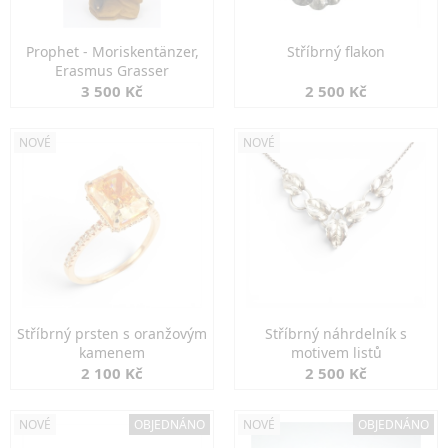
Prophet - Moriskentänzer,
Stříbrný flakon
Erasmus Grasser
3 500 Kč
2 500 Kč
NOVÉ
NOVÉ
Stříbrný prsten s oranžovým
Stříbrný náhrdelník s
kamenem
motivem listů
2 100 Kč
2 500 Kč
NOVÉ
OBJEDNÁNO
NOVÉ
OBJEDNÁNO