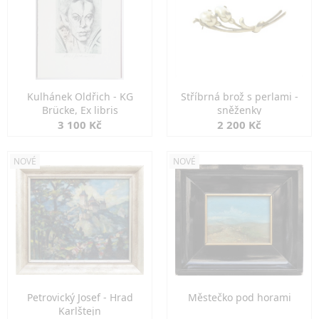
Kulhánek Oldřich - KG
Stříbrná brož s perlami -
Brücke, Ex libris
sněženky
3 100 Kč
2 200 Kč
NOVÉ
NOVÉ
Petrovický Josef - Hrad
Městečko pod horami
Karlštejn