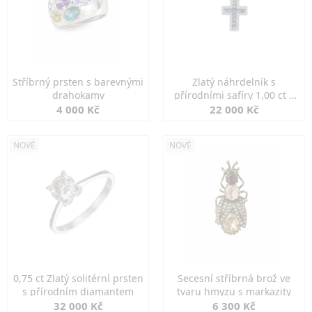
Stříbrný prsten s barevnými
Zlatý náhrdelník s
drahokamy
přírodními safíry 1,00 ct a
diamanty
4 000 Kč
22 000 Kč
NOVÉ
NOVÉ
0,75 ct Zlatý solitérní prsten
Secesní stříbrná brož ve
s přírodním diamantem
tvaru hmyzu s markazity
32 000 Kč
6 300 Kč