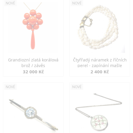
NOVÉ
NOVÉ
Grandiozní zlatá korálová
Čtyřřadý náramek z říčních
brož / závěs
perel - zapínání mašle
32 000 Kč
2 400 Kč
NOVÉ
NOVÉ