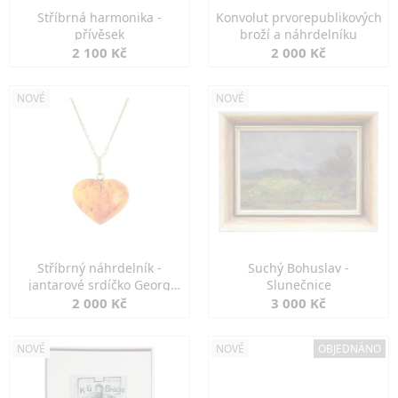
Stříbrná harmonika -
Konvolut prvorepublikových
přívěsek
broží a náhrdelníku
2 100 Kč
2 000 Kč
NOVÉ
NOVÉ
Stříbrný náhrdelník -
Suchý Bohuslav -
jantarové srdíčko Georg
Slunečnice
Kramer
2 000 Kč
3 000 Kč
NOVÉ
NOVÉ
OBJEDNÁNO