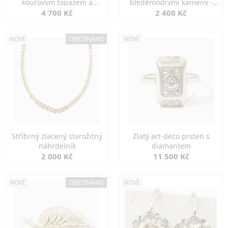
kouřovým topazem a
bleděmodrými kameny -
markazity
jemná elegance
4 700 Kč
2 400 Kč
NOVÉ
OBJEDNÁNO
NOVÉ
Stříbrný zlacený starožitný
Zlatý art-deco prsten s
náhrdelník
diamantem
2 000 Kč
11 500 Kč
NOVÉ
OBJEDNÁNO
NOVÉ