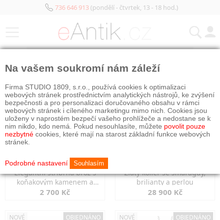
736 646 913
(pondělí - čtvrtek, 13 - 18 hod.)
KATEGORIE
Na vašem soukromí nám záleží
NOVÉ
NOVÉ
OBJEDNÁNO
Firma STUDIO 1809, s.r.o., používá cookies k optimalizaci
webových stránek prostřednictvím analytických nástrojů, ke zvýšení
bezpečnosti a pro personalizaci doručovaného obsahu v rámci
webových stránek i cíleného marketingu mimo nich. Cookies jsou
uloženy v naprostém bezpečí vašeho prohlížeče a nedostane se k
nim nikdo, kdo nemá. Pokud nesouhlasíte, můžete
povolit pouze
nezbytné
cookies, které mají na starost základní funkce webových
stránek.
Podrobné nastavení
Souhlasím
Elegantní stříbrná brož s
Zlatý kolier se smaragdy,
koňakovým kamenem a
brilianty a perlou
markazity
2 700 Kč
28 900 Kč
NOVÉ
OBJEDNÁNO
NOVÉ
OBJEDNÁNO