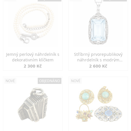
Jemný perlový náhrdelník s
Stříbrný prvorepublikový
dekorativním klíčkem
náhrdelník s modrým
spinelem
2 300 Kč
2 600 Kč
NOVÉ
OBJEDNÁNO
NOVÉ