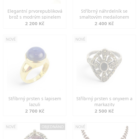
Elegantní prvorepubliková
Stříbrný náhrdelník se
brož s modrým spinelem
smaltovým medailonem
2 200 Kč
2 400 Kč
NOVÉ
NOVÉ
Stříbrný prsten s lapisem
Stříbrný prsten s onyxem a
lazuli
markazity
2 700 Kč
2 500 Kč
NOVÉ
OBJEDNÁNO
NOVÉ