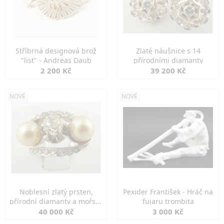
Stříbrná designová brož
Zlaté náušnice s 14
"list" - Andreas Daub
přírodními diamanty
2 200 Kč
39 200 Kč
NOVÉ
NOVÉ
Noblesní zlatý prsten,
Pexider František - Hráč na
přírodní diamanty a mořské
fujaru trombita
perly
40 000 Kč
3 000 Kč