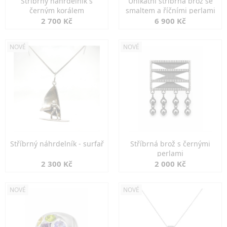
Stříbrný náhrdelník s
Unikátní stříbrná brož se
černým korálem
smaltem a říčními perlami
2 700 Kč
6 900 Kč
NOVÉ
NOVÉ
Stříbrný náhrdelník - surfař
Stříbrná brož s černými
perlami
2 300 Kč
2 000 Kč
NOVÉ
NOVÉ