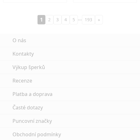
…
1
2
3
4
5
193
»
O nás
Kontakty
Výkup šperků
Recenze
Platba a doprava
Časté dotazy
Puncovní značky
Obchodní podmínky